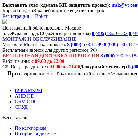
Выставить счёт (сделать КП, защитить проект):
msk@vt-cent
Корзина пуста
В вашей корзине еще нет товаров
Регистрация
Войти
Центральный офис продаж в Москве
пл. Журавлева, д.10 (м.Электрозаводская)
8 (495)
962-01-33
8 (4
МОНТАЖ И ОБСЛУЖИВАНИЕ
Москва и Московская область
8 (909)
633-11-99
8 (909)
590-11-9
Бесплатный звонок для других регионов РФ
БЕСПЛАТНАЯ ДОСТАВКА ПО РОССИИ
8 (800)
700-50-18
Рабочие дни:
с 09.00 до 22.00
Сб, Вск, Праздники:
с 10.00 до 21.00
Дежурный менеджер
8 (8
При
оформлении онлайн-заказа на
сайте цена оборудовани
IP-КАМЕРЫ
AHD HD
GSM ОПС
СКУД
Весь каталог
По категориям
По производителям