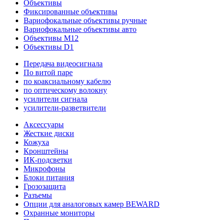
Объективы
Фиксированные объективы
Вариофокальные объективы ручные
Вариофокальные объективы авто
Объективы M12
Объективы D1
Передача видеосигнала
По витой паре
по коаксиальному кабелю
по оптическому волокну
усилители сигнала
усилители-разветвители
Аксессуары
Жесткие диски
Кожуха
Кронштейны
ИК-подсветки
Микрофоны
Блоки питания
Грозозащита
Разъемы
Опции для аналоговых камер BEWARD
Охранные мониторы