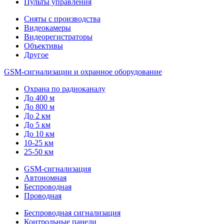
Пульты управления
Сняты с производства
Видеокамеры
Видеорегистраторы
Объективы
Другое
GSM-сигнализации и охранное оборудование
Охрана по радиоканалу
До 400 м
До 800 м
До 2 км
До 5 км
До 10 км
10-25 км
25-50 км
GSM-сигнализация
Автономная
Беспроводная
Проводная
Беспроводная сигнализация
Контрольные панели