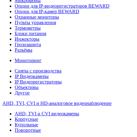
Микрофоны
Опции для IP-видеорегистраторов BEWARD
Опции для IP-камер BEWARD
Охранные мониторы
Пульты управления
Термометры
Блоки питания
Инжекторы
Грозозащита
Разъёмы
Мониторинг
Сняты с производства
IP Видеокамеры
IP Видеорегистраторы
Объективы
Другое
AHD, TVI, CVI и HD-аналоговое видеонаблюдение
AHD, TVI и CVI видеокамеры
Корпусные
Купольные
Поворотные