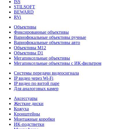
ISS
STILSOFT
BEWARD
RVi
Объективы
Фиксированные объективы
Вариофокальные объективы ручные
Вариофокальные объективы авто
Объективы М12
Объективы D1
Мегапиксельные объективы
Мегапиксельные объективы с ИК-фильтром
Системы передачи видеосигнала
IP видео через Wi-Fi
IP видео по витой паре
Для аналоговых камер
Аксессуары
Жесткие диски
Кожуха
Кронштейны
Монтажные коробки
ИК-подстветки