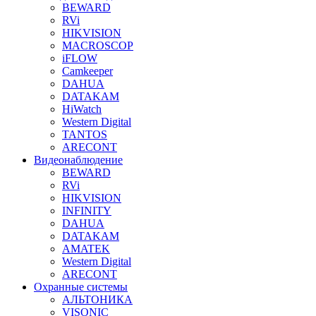
BEWARD
RVi
HIKVISION
MACROSCOP
iFLOW
Camkeeper
DAHUA
DATAKAM
HiWatch
Western Digital
TANTOS
ARECONT
Видеонаблюдение
BEWARD
RVi
HIKVISION
INFINITY
DAHUA
DATAKAM
AMATEK
Western Digital
ARECONT
Охранные системы
АЛЬТОНИКА
VISONIC