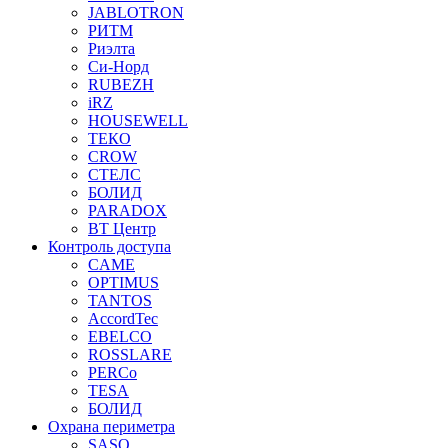
JABLOTRON
РИТМ
Риэлта
Си-Норд
RUBEZH
iRZ
HOUSEWELL
ТЕКО
CROW
СТЕЛС
БОЛИД
PARADOX
ВТ Центр
Контроль доступа
CAME
OPTIMUS
TANTOS
AccordTec
EBELCO
ROSSLARE
PERCo
TESA
БОЛИД
Охрана периметра
SASO