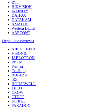
RVi
HIKVISION
INFINITY
DAHUA
DATAKAM
AMATEK
Western Digital
ARECONT
Охранные системы
АЛЬТОНИКА
VISONIC
JABLOTRON
РИТМ
Риэлта
Си-Норд
RUBEZH
iRZ
HOUSEWELL
ТЕКО
CROW
СТЕЛС
БОЛИД
PARADOX