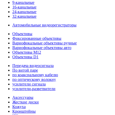
9-канальные
16-канальные
24-канальные
32-канальные
Автомобильные видеорегистраторы
Объективы
Фиксированные объективы
Вариофокальные объективы ручные
Вариофокальные объективы авто
Объективы M12
Объективы D1
Передача видеосигнала
По витой паре
по коаксиальному кабелю
по оптическому волокну
усилители сигнала
усилители-разветвители
Аксессуары
Жесткие диски
Кожуха
Кронштейны