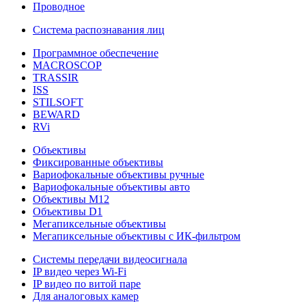
Проводное
Система распознавания лиц
Программное обеспечение
MACROSCOP
TRASSIR
ISS
STILSOFT
BEWARD
RVi
Объективы
Фиксированные объективы
Вариофокальные объективы ручные
Вариофокальные объективы авто
Объективы М12
Объективы D1
Мегапиксельные объективы
Мегапиксельные объективы с ИК-фильтром
Системы передачи видеосигнала
IP видео через Wi-Fi
IP видео по витой паре
Для аналоговых камер