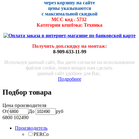
через корзину на сайте
цены указываются
с максималь
ной скидко
й
МСС код - 5732
Категория кешбэка: Техника
Получить доп.скидку на монтаж
:
8-909-633-11-99
Используя данный сайт, Вы даете согласие на использование
файлов cookie, помогающих нам сделать
данный сайт удобнее для Вас.
Подробнее
Подбор товара
Цена производителя
От
До
руб
6800
102490
Производитель
PERCo