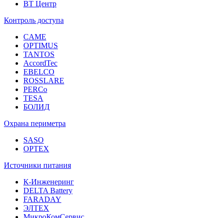
ВТ Центр
Контроль доступа
CAME
OPTIMUS
TANTOS
AccordTec
EBELCO
ROSSLARE
PERCo
TESA
БОЛИД
Охрана периметра
SASO
OPTEX
Источники питания
К-Инженеринг
DELTA Battery
FARADAY
ЭЛТЕХ
МикроКомСервис