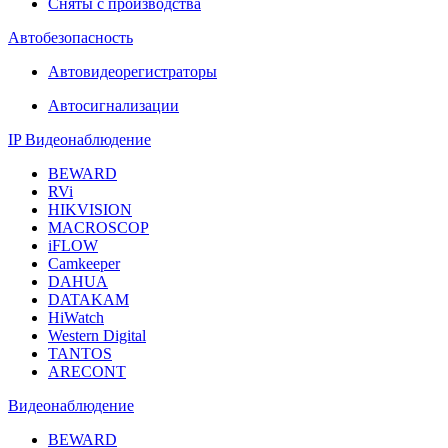
Сняты с производства
Автобезопасность
Автовидеорегистраторы
Автосигнализации
IP Видеонаблюдение
BEWARD
RVi
HIKVISION
MACROSCOP
iFLOW
Camkeeper
DAHUA
DATAKAM
HiWatch
Western Digital
TANTOS
ARECONT
Видеонаблюдение
BEWARD