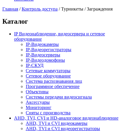
Главная
/
Контроль доступа
/
Турникеты / Заграждения
Каталог
IP Видеонаблюдение, видеосервера и сетевое
оборудование
IP-Видеокамеры
IP-Видеорегистраторы
IP-Видеосерверы
IP-Видеодомофоны
IP-СКУД
Сетевые коммутаторы
Сетевое оборудование
Система распознавания лиц
Программное обеспечение
Объективы
Системы передачи видеосигнала
Аксессуары
Мониторинг
Сняты с производства
AHD, TVI, CVI и HD-аналоговое видеонаблюдение
AHD, TVI и CVI видеокамеры
AHD, TVI и CVI видеорегистраторы