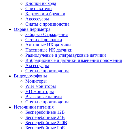
Кнопки выхода
Считыватели
Карточки и брелоки
Аксессуары
Сняты с производства
Охрана периметра
Заборы / Ограждения
Сетка / Проволока
Активные ИК датчики
Пассивные ИК датчики
Радиолучевые и ультразвуковые датчики
Вибрационные и датчики изменения положения
Аксессуары
Сняты с производства
Видеодомофоны
Мониторы
WiFi-мониторы
HD-мониторы
Вызывные панели
Сняты с производства
Источники питания
Бесперебойные 12В
Бесперебойные 24В
Бесперебойные 220В
Бесперебойные PoE