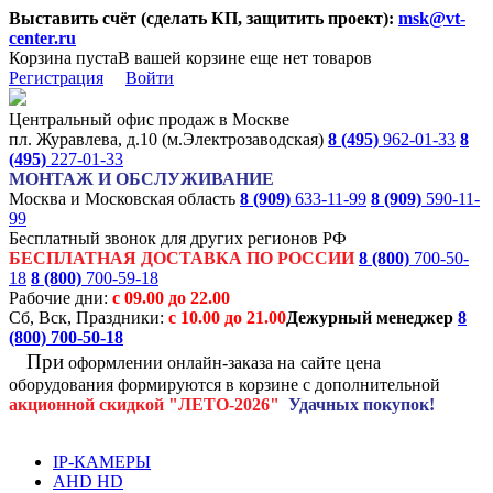
Выставить счёт (сделать КП, защитить проект):
msk@vt-
center.ru
Корзина пуста
В вашей корзине еще нет товаров
Регистрация
Войти
Центральный офис продаж в Москве
пл. Журавлева, д.10 (м.Электрозаводская)
8 (495)
962-01-33
8
(495)
227-01-33
МОНТАЖ И ОБСЛУЖИВАНИЕ
Москва и Московская область
8 (909)
633-11-99
8 (909)
590-11-
99
Бесплатный звонок для других регионов РФ
БЕСПЛАТНАЯ ДОСТАВКА ПО РОССИИ
8 (800)
700-50-
18
8 (800)
700-59-18
Рабочие дни:
с 09.00 до 22.00
Сб, Вск, Праздники:
с 10.00 до 21.00
Дежурный менеджер
8
(800)
700-50-18
При
оформлении онлайн-заказа на
сайте цена
оборудования формируются
в корзине с дополнительной
акционной
скидкой
"ЛЕТО-2026"
Удачных покупок!
IP-КАМЕРЫ
AHD HD