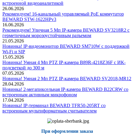
встроенной видеоаналитикой
26.06.2026
Рекомендуем! 16-канальный управляемый PoE коммутатор
BEWARD STW-1622HPv3
16.06.2026
Рекомендуем! Уличная 5 Мп IP-камера BEWARD SV3218R2 с
герметичным морозоустойчивым разъемом
21.05.2026
Новинка! IP-видеомонитор BEWARD SM710W с поддержкой
Wi-Fi и SIP
15.05.2026
Новинка! Умная 4 Мп PTZ IP-камера B89R-4218Z36F с ИК-
подсветкой до 300 м
07.05.2026
Новинка! Умная 2 Мп PTZ IP-камера BEWARD SV2018-MR12
28.04.2026
Новинка! 2-мегапиксельная IP-камера BEWARD B22CRW со
встроенным активным микрофоном
17.04.2026
Новинка! IP-терминал BEWARD TFR50-205RT со
встроенным мультиформатным считывателем
При оформлении заказа