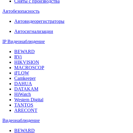
Сняты с производства
Автобезопасность
Автовидеорегистраторы
Автосигнализации
IP Видеонаблюдение
BEWARD
RVi
HIKVISION
MACROSCOP
iFLOW
Camkeeper
DAHUA
DATAKAM
HiWatch
Western Digital
TANTOS
ARECONT
Видеонаблюдение
BEWARD