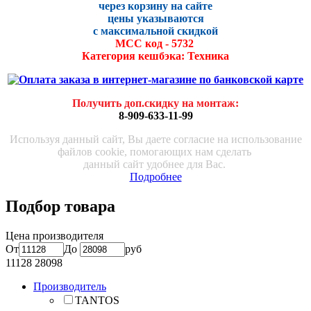
через корзину на сайте
цены указываются
с максималь
ной скидко
й
МСС код - 5732
Категория кешбэка: Техника
Получить доп.скидку на монтаж
:
8-909-633-11-99
Используя данный сайт, Вы даете согласие на использование
файлов cookie, помогающих нам сделать
данный сайт удобнее для Вас.
Подробнее
Подбор товара
Цена производителя
От
До
руб
11128
28098
Производитель
TANTOS