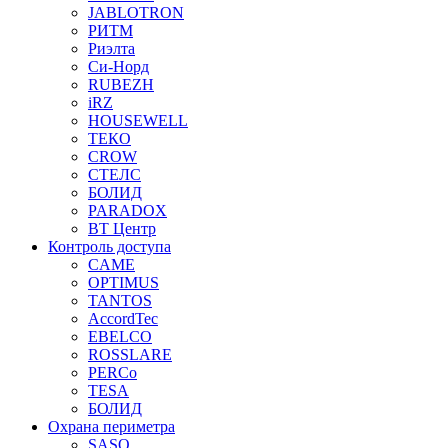
JABLOTRON
РИТМ
Риэлта
Си-Норд
RUBEZH
iRZ
HOUSEWELL
ТЕКО
CROW
СТЕЛС
БОЛИД
PARADOX
ВТ Центр
Контроль доступа
CAME
OPTIMUS
TANTOS
AccordTec
EBELCO
ROSSLARE
PERCo
TESA
БОЛИД
Охрана периметра
SASO