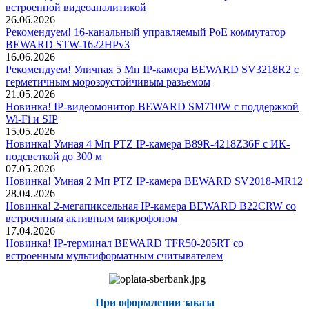
встроенной видеоаналитикой
26.06.2026
Рекомендуем! 16-канальный управляемый PoE коммутатор
BEWARD STW-1622HPv3
16.06.2026
Рекомендуем! Уличная 5 Мп IP-камера BEWARD SV3218R2 с
герметичным морозоустойчивым разъемом
21.05.2026
Новинка! IP-видеомонитор BEWARD SM710W с поддержкой
Wi-Fi и SIP
15.05.2026
Новинка! Умная 4 Мп PTZ IP-камера B89R-4218Z36F с ИК-
подсветкой до 300 м
07.05.2026
Новинка! Умная 2 Мп PTZ IP-камера BEWARD SV2018-MR12
28.04.2026
Новинка! 2-мегапиксельная IP-камера BEWARD B22CRW со
встроенным активным микрофоном
17.04.2026
Новинка! IP-терминал BEWARD TFR50-205RT со
встроенным мультиформатным считывателем
При оформлении заказа