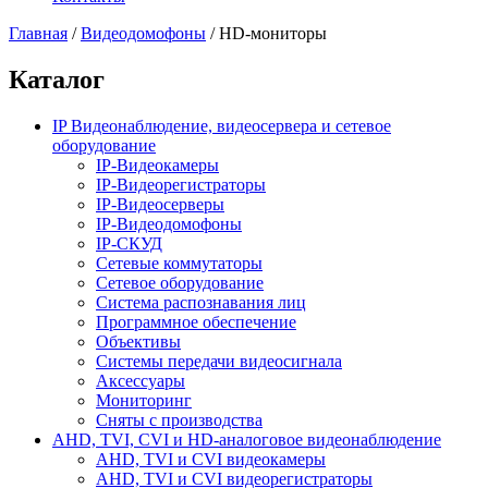
Главная
/
Видеодомофоны
/
HD-мониторы
Каталог
IP Видеонаблюдение, видеосервера и сетевое
оборудование
IP-Видеокамеры
IP-Видеорегистраторы
IP-Видеосерверы
IP-Видеодомофоны
IP-СКУД
Сетевые коммутаторы
Сетевое оборудование
Система распознавания лиц
Программное обеспечение
Объективы
Системы передачи видеосигнала
Аксессуары
Мониторинг
Сняты с производства
AHD, TVI, CVI и HD-аналоговое видеонаблюдение
AHD, TVI и CVI видеокамеры
AHD, TVI и CVI видеорегистраторы