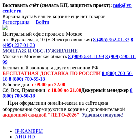
Выставить счёт (сделать КП, защитить проект):
msk@vt-
center.ru
Корзина пуста
В вашей корзине еще нет товаров
Регистрация
Войти
Центральный офис продаж в Москве
пл. Журавлева, д.10 (м.Электрозаводская)
8 (495)
962-01-33
8
(495)
227-01-33
МОНТАЖ И ОБСЛУЖИВАНИЕ
Москва и Московская область
8 (909)
633-11-99
8 (909)
590-11-
99
Бесплатный звонок для других регионов РФ
БЕСПЛАТНАЯ ДОСТАВКА ПО РОССИИ
8 (800)
700-50-
18
8 (800)
700-59-18
Рабочие дни:
с 09.00 до 22.00
Сб, Вск, Праздники:
с 10.00 до 21.00
Дежурный менеджер
8
(800)
700-50-18
При
оформлении онлайн-заказа на
сайте цена
оборудования формируются
в корзине с дополнительной
акционной
скидкой
"ЛЕТО-2026"
Удачных покупок!
IP-КАМЕРЫ
AHD HD