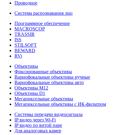
Проводное
Система распознавания лиц
Программное обеспечение
MACROSCOP
TRASSIR
ISS
STILSOFT
BEWARD
RVi
Объективы
Фиксированные объективы
Вариофокальные объективы ручные
Вариофокальные объективы авто
Объективы М12
Объективы D1
Мегапиксельные объективы
Мегапиксельные объективы с ИК-фильтром
Системы передачи видеосигнала
IP видео через Wi-Fi
IP видео по витой паре
Для аналоговых камер