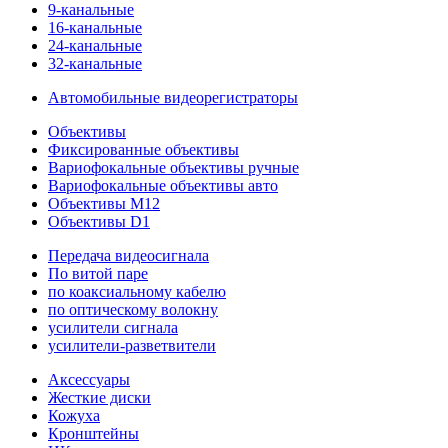
9-канальные
16-канальные
24-канальные
32-канальные
Автомобильные видеорегистраторы
Объективы
Фиксированные объективы
Вариофокальные объективы ручные
Вариофокальные объективы авто
Объективы M12
Объективы D1
Передача видеосигнала
По витой паре
по коаксиальному кабелю
по оптическому волокну
усилители сигнала
усилители-разветвители
Аксессуары
Жесткие диски
Кожуха
Кронштейны