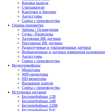
Кнопки выхода
Считыватели
Карточки и брелоки
Аксессуары
Сняты с производства
Охрана периметра
Заборы / Ограждения
Сетка / Проволока
Активные ИК датчики
Пассивные ИК датчики
Радиолучевые и ультразвуковые датчики
Вибрационные и датчики изменения положения
Аксессуары
Сняты с производства
Видеодомофоны
Мониторы
WiFi-мониторы
HD-мониторы
Вызывные панели
Сняты с производства
Источники питания
Бесперебойные 12В
Бесперебойные 24В
Бесперебойные 220В
Бесперебойные PoE