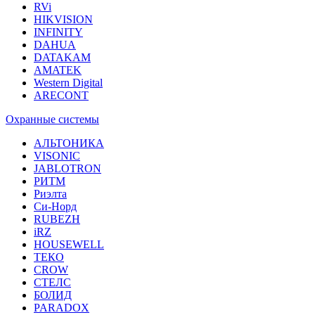
RVi
HIKVISION
INFINITY
DAHUA
DATAKAM
AMATEK
Western Digital
ARECONT
Охранные системы
АЛЬТОНИКА
VISONIC
JABLOTRON
РИТМ
Риэлта
Си-Норд
RUBEZH
iRZ
HOUSEWELL
ТЕКО
CROW
СТЕЛС
БОЛИД
PARADOX