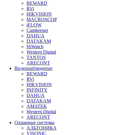
BEWARD
RVi
HIKVISION
MACROSCOP
iFLOW
Camkeeper
DAHUA
DATAKAM
HiWatch
Western Digital
TANTOS
ARECONT
Видеонаблюдение
BEWARD
RVi
HIKVISION
INFINITY
DAHUA
DATAKAM
AMATEK
Western Digital
ARECONT
Охранные системы
АЛЬТОНИКА
VISONIC