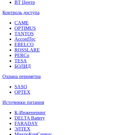
ВТ Центр
Контроль доступа
CAME
OPTIMUS
TANTOS
AccordTec
EBELCO
ROSSLARE
PERCo
TESA
БОЛИД
Охрана периметра
SASO
OPTEX
Источники питания
К-Инженеринг
DELTA Battery
FARADAY
ЭЛТЕХ
МикроКомСервис