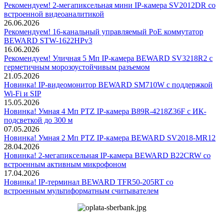
Рекомендуем! 2-мегапиксельная мини IP-камера SV2012DR со
встроенной видеоаналитикой
26.06.2026
Рекомендуем! 16-канальный управляемый PoE коммутатор
BEWARD STW-1622HPv3
16.06.2026
Рекомендуем! Уличная 5 Мп IP-камера BEWARD SV3218R2 с
герметичным морозоустойчивым разъемом
21.05.2026
Новинка! IP-видеомонитор BEWARD SM710W с поддержкой
Wi-Fi и SIP
15.05.2026
Новинка! Умная 4 Мп PTZ IP-камера B89R-4218Z36F с ИК-
подсветкой до 300 м
07.05.2026
Новинка! Умная 2 Мп PTZ IP-камера BEWARD SV2018-MR12
28.04.2026
Новинка! 2-мегапиксельная IP-камера BEWARD B22CRW со
встроенным активным микрофоном
17.04.2026
Новинка! IP-терминал BEWARD TFR50-205RT со
встроенным мультиформатным считывателем