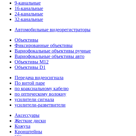
9-канальные
16-канальные
24-канальные
32-канальные
Автомобильные видеорегистраторы
Объективы
Фиксированные объективы
Вариофокальные объективы ручные
Вариофокальные объективы авто
Объективы M12
Объективы D1
Передача видеосигнала
По витой паре
по коаксиальному кабелю
по оптическому волокну
усилители сигнала
усилители-разветвители
Аксессуары
Жесткие диски
Кожуха
Кронштейны