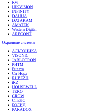
RVi
HIKVISION
INFINITY
DAHUA
DATAKAM
AMATEK
Western Digital
ARECONT
Охранные системы
АЛЬТОНИКА
VISONIC
JABLOTRON
РИТМ
Риэлта
Си-Норд
RUBEZH
iRZ
HOUSEWELL
ТЕКО
CROW
СТЕЛС
БОЛИД
PARADOX