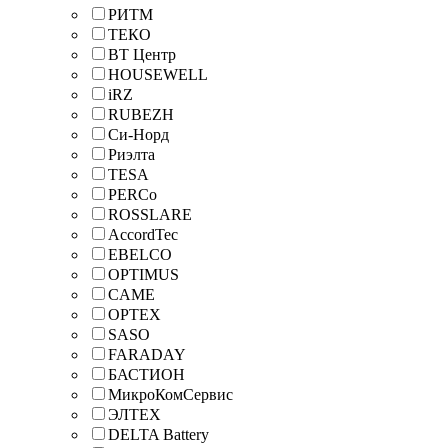
РИТМ
ТЕКО
ВТ Центр
HOUSEWELL
iRZ
RUBEZH
Си-Норд
Риэлта
TESA
PERCo
ROSSLARE
AccordTec
EBELCO
OPTIMUS
CAME
OPTEX
SASO
FARADAY
БАСТИОН
МикроКомСервис
ЭЛТЕХ
DELTA Battery