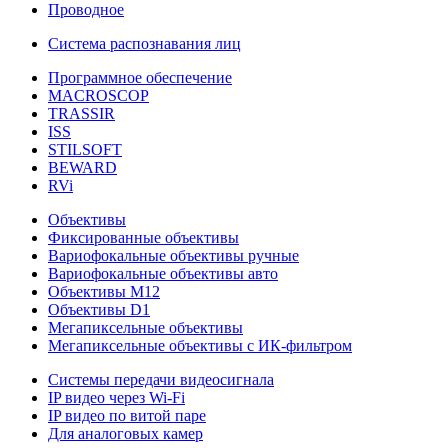
Проводное
Система распознавания лиц
Программное обеспечение
MACROSCOP
TRASSIR
ISS
STILSOFT
BEWARD
RVi
Объективы
Фиксированные объективы
Вариофокальные объективы ручные
Вариофокальные объективы авто
Объективы М12
Объективы D1
Мегапиксельные объективы
Мегапиксельные объективы с ИК-фильтром
Системы передачи видеосигнала
IP видео через Wi-Fi
IP видео по витой паре
Для аналоговых камер