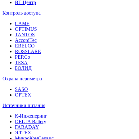
ВТ Центр
Контроль доступа
CAME
OPTIMUS
TANTOS
AccordTec
EBELCO
ROSSLARE
PERCo
TESA
БОЛИД
Охрана периметра
SASO
OPTEX
Источники питания
К-Инженеринг
DELTA Battery
FARADAY
ЭЛТЕХ
МикроКомСервис