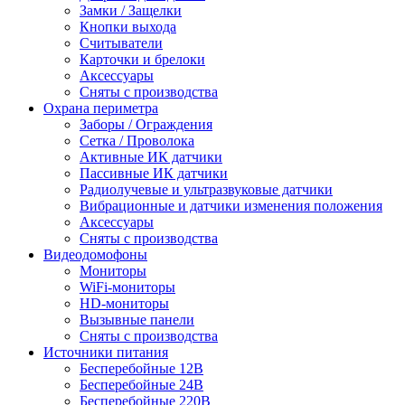
Замки / Защелки
Кнопки выхода
Считыватели
Карточки и брелоки
Аксессуары
Сняты с производства
Охрана периметра
Заборы / Ограждения
Сетка / Проволока
Активные ИК датчики
Пассивные ИК датчики
Радиолучевые и ультразвуковые датчики
Вибрационные и датчики изменения положения
Аксессуары
Сняты с производства
Видеодомофоны
Мониторы
WiFi-мониторы
HD-мониторы
Вызывные панели
Сняты с производства
Источники питания
Бесперебойные 12В
Бесперебойные 24В
Бесперебойные 220В