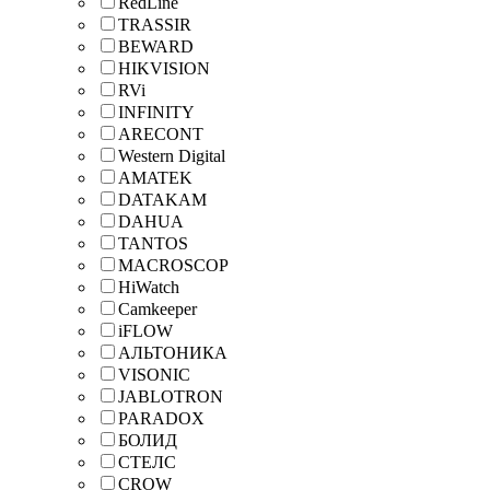
RedLine
TRASSIR
BEWARD
HIKVISION
RVi
INFINITY
ARECONT
Western Digital
AMATEK
DATAKAM
DAHUA
TANTOS
MACROSCOP
HiWatch
Camkeeper
iFLOW
АЛЬТОНИКА
VISONIC
JABLOTRON
PARADOX
БОЛИД
СТЕЛС
CROW