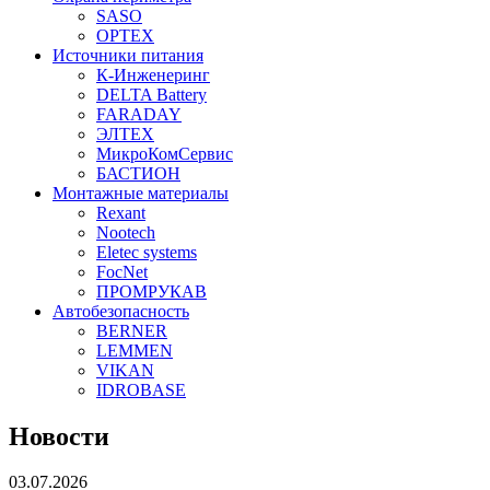
SASO
OPTEX
Источники питания
К-Инженеринг
DELTA Battery
FARADAY
ЭЛТЕХ
МикроКомСервис
БАСТИОН
Монтажные материалы
Rexant
Nootech
Eletec systems
FocNet
ПРОМРУКАВ
Автобезопасность
BERNER
LEMMEN
VIKAN
IDROBASE
Новости
03.07.2026