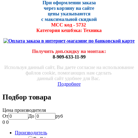
При оформлении заказа
через корзину на сайте
цены указываются
с максималь
ной скидко
й
МСС код - 5732
Категория кешбэка: Техника
Получить доп.скидку на монтаж
:
8-909-633-11-99
Используя данный сайт, Вы даете согласие на использование
файлов cookie, помогающих нам сделать
данный сайт удобнее для Вас.
Подробнее
Подбор товара
Цена производителя
От
До
руб
0
0
Производитель