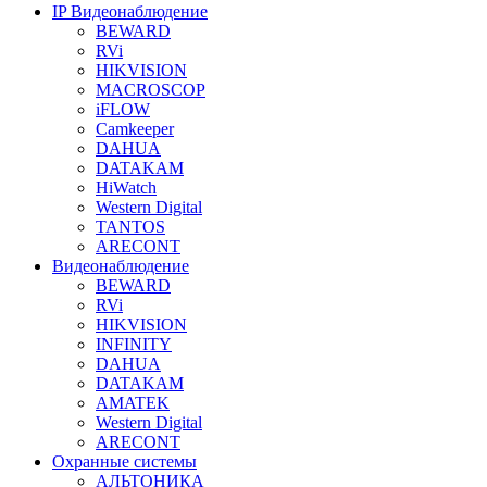
IP Видеонаблюдение
BEWARD
RVi
HIKVISION
MACROSCOP
iFLOW
Camkeeper
DAHUA
DATAKAM
HiWatch
Western Digital
TANTOS
ARECONT
Видеонаблюдение
BEWARD
RVi
HIKVISION
INFINITY
DAHUA
DATAKAM
AMATEK
Western Digital
ARECONT
Охранные системы
АЛЬТОНИКА