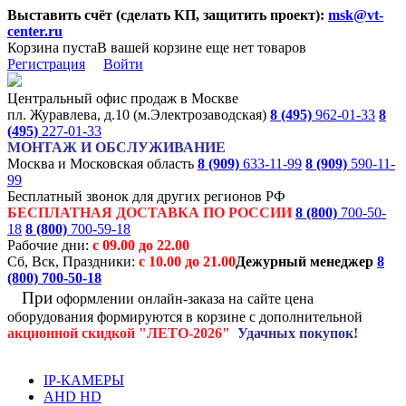
Выставить счёт (сделать КП, защитить проект):
msk@vt-
center.ru
Корзина пуста
В вашей корзине еще нет товаров
Регистрация
Войти
Центральный офис продаж в Москве
пл. Журавлева, д.10 (м.Электрозаводская)
8 (495)
962-01-33
8
(495)
227-01-33
МОНТАЖ И ОБСЛУЖИВАНИЕ
Москва и Московская область
8 (909)
633-11-99
8 (909)
590-11-
99
Бесплатный звонок для других регионов РФ
БЕСПЛАТНАЯ ДОСТАВКА ПО РОССИИ
8 (800)
700-50-
18
8 (800)
700-59-18
Рабочие дни:
с 09.00 до 22.00
Сб, Вск, Праздники:
с 10.00 до 21.00
Дежурный менеджер
8
(800)
700-50-18
При
оформлении онлайн-заказа на
сайте цена
оборудования формируются
в корзине с дополнительной
акционной
скидкой
"ЛЕТО-2026"
Удачных покупок!
IP-КАМЕРЫ
AHD HD