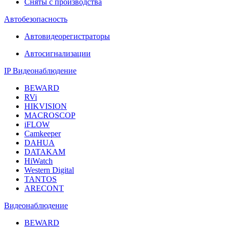
Сняты с производства
Автобезопасность
Автовидеорегистраторы
Автосигнализации
IP Видеонаблюдение
BEWARD
RVi
HIKVISION
MACROSCOP
iFLOW
Camkeeper
DAHUA
DATAKAM
HiWatch
Western Digital
TANTOS
ARECONT
Видеонаблюдение
BEWARD