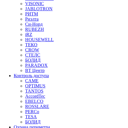
VISONIC
JABLOTRON
РИТМ
Риэлта
Си-Норд
RUBEZH
iRZ
HOUSEWELL
ТЕКО
CROW
СТЕЛС
БОЛИД
PARADOX
ВТ Центр
Контроль доступа
CAME
OPTIMUS
TANTOS
AccordTec
EBELCO
ROSSLARE
PERCo
TESA
БОЛИД
Охрана периметра