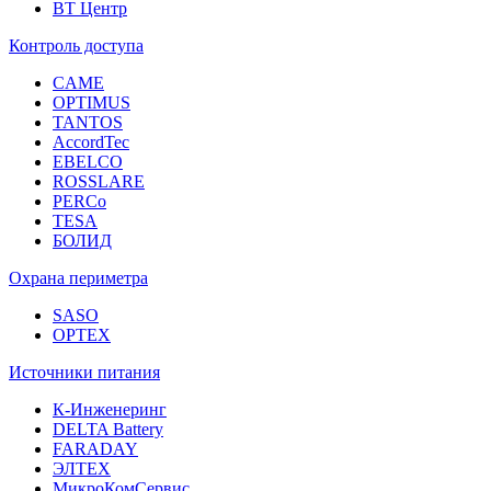
ВТ Центр
Контроль доступа
CAME
OPTIMUS
TANTOS
AccordTec
EBELCO
ROSSLARE
PERCo
TESA
БОЛИД
Охрана периметра
SASO
OPTEX
Источники питания
К-Инженеринг
DELTA Battery
FARADAY
ЭЛТЕХ
МикроКомСервис