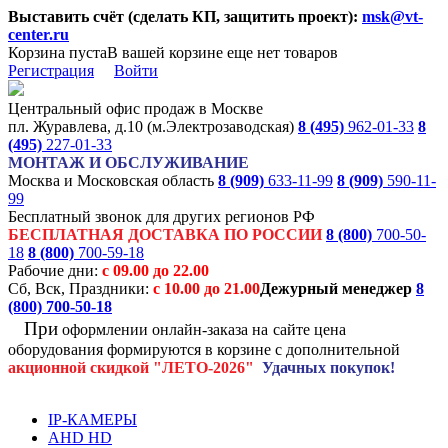
Выставить счёт (сделать КП, защитить проект):
msk@vt-
center.ru
Корзина пуста
В вашей корзине еще нет товаров
Регистрация
Войти
Центральный офис продаж в Москве
пл. Журавлева, д.10 (м.Электрозаводская)
8 (495)
962-01-33
8
(495)
227-01-33
МОНТАЖ И ОБСЛУЖИВАНИЕ
Москва и Московская область
8 (909)
633-11-99
8 (909)
590-11-
99
Бесплатный звонок для других регионов РФ
БЕСПЛАТНАЯ ДОСТАВКА ПО РОССИИ
8 (800)
700-50-
18
8 (800)
700-59-18
Рабочие дни:
с 09.00 до 22.00
Сб, Вск, Праздники:
с 10.00 до 21.00
Дежурный менеджер
8
(800)
700-50-18
При
оформлении онлайн-заказа на
сайте цена
оборудования формируются
в корзине с дополнительной
акционной
скидкой
"ЛЕТО-2026"
Удачных покупок!
IP-КАМЕРЫ
AHD HD