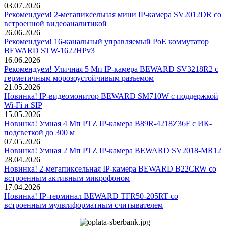
03.07.2026
Рекомендуем! 2-мегапиксельная мини IP-камера SV2012DR со
встроенной видеоаналитикой
26.06.2026
Рекомендуем! 16-канальный управляемый PoE коммутатор
BEWARD STW-1622HPv3
16.06.2026
Рекомендуем! Уличная 5 Мп IP-камера BEWARD SV3218R2 с
герметичным морозоустойчивым разъемом
21.05.2026
Новинка! IP-видеомонитор BEWARD SM710W с поддержкой
Wi-Fi и SIP
15.05.2026
Новинка! Умная 4 Мп PTZ IP-камера B89R-4218Z36F с ИК-
подсветкой до 300 м
07.05.2026
Новинка! Умная 2 Мп PTZ IP-камера BEWARD SV2018-MR12
28.04.2026
Новинка! 2-мегапиксельная IP-камера BEWARD B22CRW со
встроенным активным микрофоном
17.04.2026
Новинка! IP-терминал BEWARD TFR50-205RT со
встроенным мультиформатным считывателем