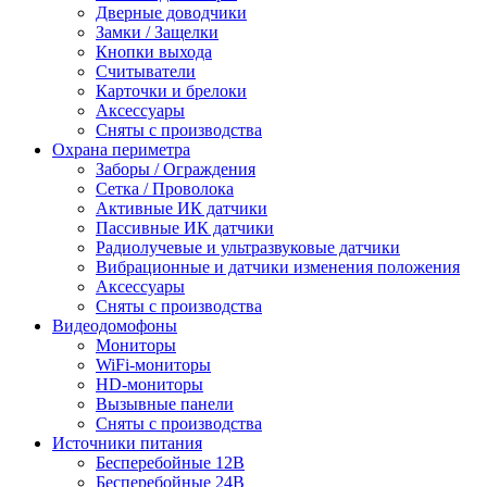
Дверные доводчики
Замки / Защелки
Кнопки выхода
Считыватели
Карточки и брелоки
Аксессуары
Сняты с производства
Охрана периметра
Заборы / Ограждения
Сетка / Проволока
Активные ИК датчики
Пассивные ИК датчики
Радиолучевые и ультразвуковые датчики
Вибрационные и датчики изменения положения
Аксессуары
Сняты с производства
Видеодомофоны
Мониторы
WiFi-мониторы
HD-мониторы
Вызывные панели
Сняты с производства
Источники питания
Бесперебойные 12В
Бесперебойные 24В