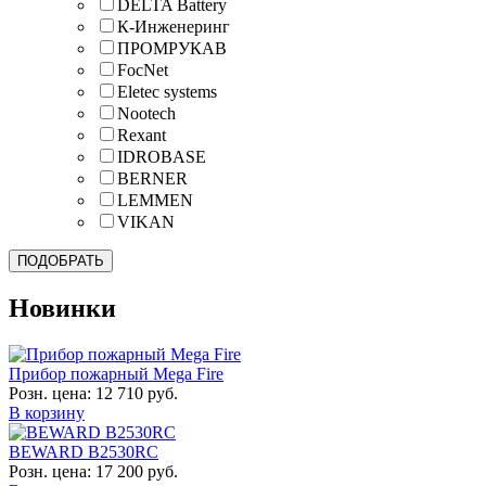
DELTA Battery
К-Инженеринг
ПРОМРУКАВ
FocNet
Eletec systems
Nootech
Rexant
IDROBASE
BERNER
LEMMEN
VIKAN
Новинки
Прибор пожарный Mega Fire
Розн. цена:
12 710 руб.
В корзину
BEWARD B2530RC
Розн. цена:
17 200 руб.