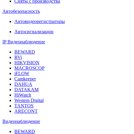
Сняты с производства
Автобезопасность
Автовидеорегистраторы
Автосигнализации
IP Видеонаблюдение
BEWARD
RVi
HIKVISION
MACROSCOP
iFLOW
Camkeeper
DAHUA
DATAKAM
HiWatch
Western Digital
TANTOS
ARECONT
Видеонаблюдение
BEWARD