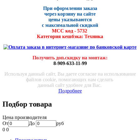
При оформлении заказа
через корзину на сайте
цены указываются
с максималь
ной скидко
й
МСС код - 5732
Категория кешбэка: Техника
Получить доп.скидку на монтаж
:
8-909-633-11-99
Используя данный сайт, Вы даете согласие на использование
файлов cookie, помогающих нам сделать
данный сайт удобнее для Вас.
Подробнее
Подбор товара
Цена производителя
От
До
руб
0
0