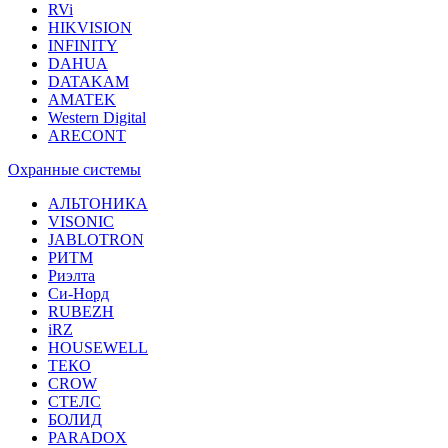
RVi
HIKVISION
INFINITY
DAHUA
DATAKAM
AMATEK
Western Digital
ARECONT
Охранные системы
АЛЬТОНИКА
VISONIC
JABLOTRON
РИТМ
Риэлта
Си-Норд
RUBEZH
iRZ
HOUSEWELL
ТЕКО
CROW
СТЕЛС
БОЛИД
PARADOX