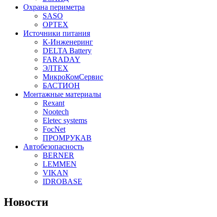
Охрана периметра
SASO
OPTEX
Источники питания
К-Инженеринг
DELTA Battery
FARADAY
ЭЛТЕХ
МикроКомСервис
БАСТИОН
Монтажные материалы
Rexant
Nootech
Eletec systems
FocNet
ПРОМРУКАВ
Автобезопасность
BERNER
LEMMEN
VIKAN
IDROBASE
Новости