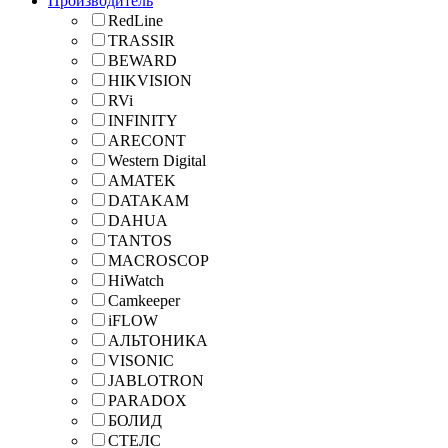
Производитель
RedLine
TRASSIR
BEWARD
HIKVISION
RVi
INFINITY
ARECONT
Western Digital
AMATEK
DATAKAM
DAHUA
TANTOS
MACROSCOP
HiWatch
Camkeeper
iFLOW
АЛЬТОНИКА
VISONIC
JABLOTRON
PARADOX
БОЛИД
СТЕЛС