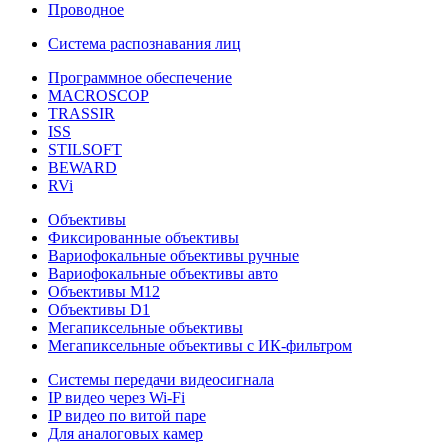
Проводное
Система распознавания лиц
Программное обеспечение
MACROSCOP
TRASSIR
ISS
STILSOFT
BEWARD
RVi
Объективы
Фиксированные объективы
Вариофокальные объективы ручные
Вариофокальные объективы авто
Объективы М12
Объективы D1
Мегапиксельные объективы
Мегапиксельные объективы с ИК-фильтром
Системы передачи видеосигнала
IP видео через Wi-Fi
IP видео по витой паре
Для аналоговых камер