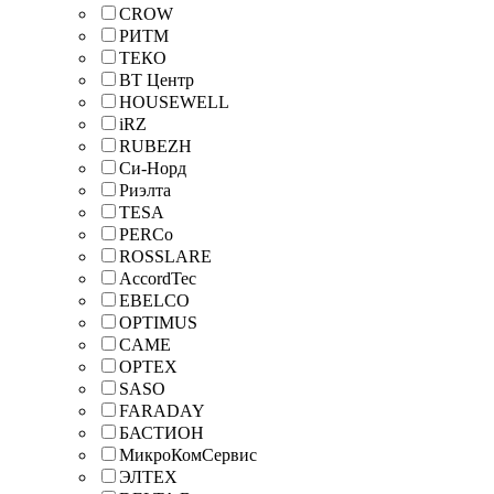
CROW
РИТМ
ТЕКО
ВТ Центр
HOUSEWELL
iRZ
RUBEZH
Си-Норд
Риэлта
TESA
PERCo
ROSSLARE
AccordTec
EBELCO
OPTIMUS
CAME
OPTEX
SASO
FARADAY
БАСТИОН
МикроКомСервис
ЭЛТЕХ