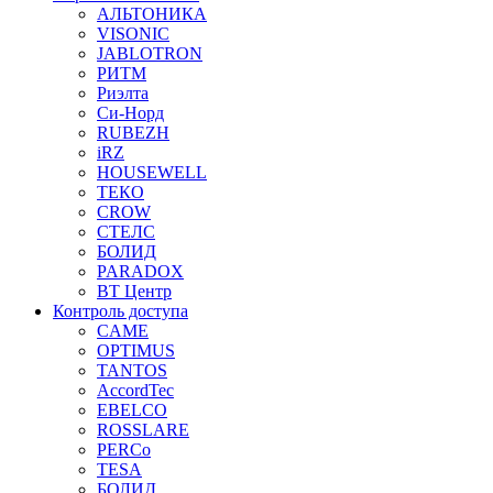
АЛЬТОНИКА
VISONIC
JABLOTRON
РИТМ
Риэлта
Си-Норд
RUBEZH
iRZ
HOUSEWELL
ТЕКО
CROW
СТЕЛС
БОЛИД
PARADOX
ВТ Центр
Контроль доступа
CAME
OPTIMUS
TANTOS
AccordTec
EBELCO
ROSSLARE
PERCo
TESA
БОЛИД