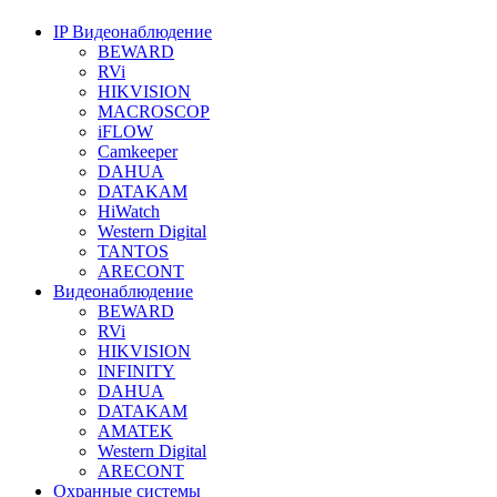
IP Видеонаблюдение
BEWARD
RVi
HIKVISION
MACROSCOP
iFLOW
Camkeeper
DAHUA
DATAKAM
HiWatch
Western Digital
TANTOS
ARECONT
Видеонаблюдение
BEWARD
RVi
HIKVISION
INFINITY
DAHUA
DATAKAM
AMATEK
Western Digital
ARECONT
Охранные системы