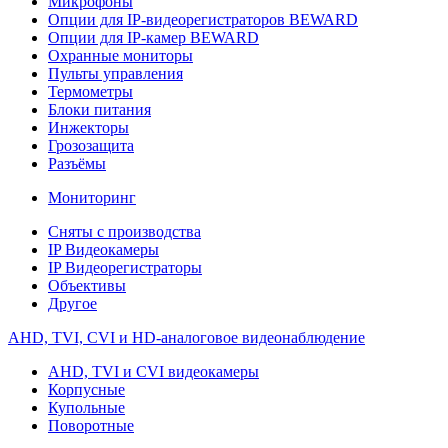
Микрофоны
Опции для IP-видеорегистраторов BEWARD
Опции для IP-камер BEWARD
Охранные мониторы
Пульты управления
Термометры
Блоки питания
Инжекторы
Грозозащита
Разъёмы
Мониторинг
Сняты с производства
IP Видеокамеры
IP Видеорегистраторы
Объективы
Другое
AHD, TVI, CVI и HD-аналоговое видеонаблюдение
AHD, TVI и CVI видеокамеры
Корпусные
Купольные
Поворотные