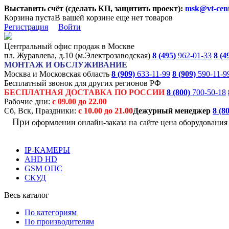
Выставить счёт (сделать КП, защитить проект):
msk@vt-cent
Корзина пуста
В вашей корзине еще нет товаров
Регистрация
Войти
Центральный офис продаж в Москве
пл. Журавлева, д.10 (м.Электрозаводская)
8 (495)
962-01-33
8 (4
МОНТАЖ И ОБСЛУЖИВАНИЕ
Москва и Московская область
8 (909)
633-11-99
8 (909)
590-11-9
Бесплатный звонок для других регионов РФ
БЕСПЛАТНАЯ ДОСТАВКА ПО РОССИИ
8 (800)
700-50-18
Рабочие дни:
с 09.00 до 22.00
Сб, Вск, Праздники:
с 10.00 до 21.00
Дежурный менеджер
8 (8
При
оформлении онлайн-заказа на
сайте цена оборудовани
IP-КАМЕРЫ
AHD HD
GSM ОПС
СКУД
Весь каталог
По категориям
По производителям