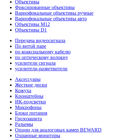
Объективы
Фиксированные объективы
Вариофокальные объективы ручные
Вариофокальные объективы авто
Объективы M12
Объективы D1
Передача видеосигнала
По витой паре
по коаксиальному кабелю
по оптическому волокну
усилители сигнала
усилители-разветвители
Аксессуары
Жесткие диски
Кожуха
Кронштейны
ИК-подсветки
Микрофоны
Блоки питания
Грозозащита
Разъемы
Опции для аналоговых камер BEWARD
Охранные мониторы