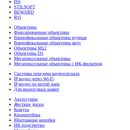
ISS
STILSOFT
BEWARD
RVi
Объективы
Фиксированные объективы
Вариофокальные объективы ручные
Вариофокальные объективы авто
Объективы М12
Объективы D1
Мегапиксельные объективы
Мегапиксельные объективы с ИК-фильтром
Системы передачи видеосигнала
IP видео через Wi-Fi
IP видео по витой паре
Для аналоговых камер
Аксессуары
Жесткие диски
Кожуха
Кронштейны
Монтажные коробки
ИК-подстветки