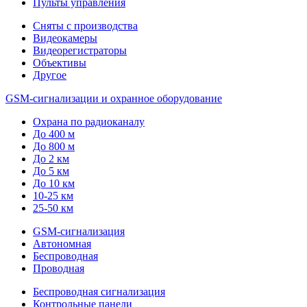
Пульты управления
Сняты с производства
Видеокамеры
Видеорегистраторы
Объективы
Другое
GSM-сигнализации и охранное оборудование
Охрана по радиоканалу
До 400 м
До 800 м
До 2 км
До 5 км
До 10 км
10-25 км
25-50 км
GSM-сигнализация
Автономная
Беспроводная
Проводная
Беспроводная сигнализация
Контрольные панели