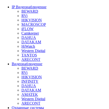
IP Видеонаблюдение
BEWARD
RVi
HIKVISION
MACROSCOP
iFLOW
Camkeeper
DAHUA
DATAKAM
HiWatch
Western Digital
TANTOS
ARECONT
Видеонаблюдение
BEWARD
RVi
HIKVISION
INFINITY
DAHUA
DATAKAM
AMATEK
Western Digital
ARECONT
Охранные системы