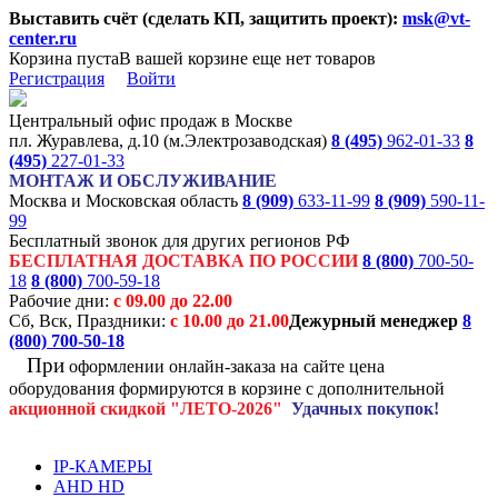
Выставить счёт (сделать КП, защитить проект):
msk@vt-
center.ru
Корзина пуста
В вашей корзине еще нет товаров
Регистрация
Войти
Центральный офис продаж в Москве
пл. Журавлева, д.10 (м.Электрозаводская)
8 (495)
962-01-33
8
(495)
227-01-33
МОНТАЖ И ОБСЛУЖИВАНИЕ
Москва и Московская область
8 (909)
633-11-99
8 (909)
590-11-
99
Бесплатный звонок для других регионов РФ
БЕСПЛАТНАЯ ДОСТАВКА ПО РОССИИ
8 (800)
700-50-
18
8 (800)
700-59-18
Рабочие дни:
с 09.00 до 22.00
Сб, Вск, Праздники:
с 10.00 до 21.00
Дежурный менеджер
8
(800)
700-50-18
При
оформлении онлайн-заказа на
сайте цена
оборудования формируются
в корзине с дополнительной
акционной
скидкой
"ЛЕТО-2026"
Удачных покупок!
IP-КАМЕРЫ
AHD HD