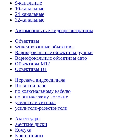
9-канальные
16-канальные
24-канальные
32-канальные
Автомобильные видеорегистраторы
Объективы
Фиксированные объективы
Вариофокальные объективы ручные
Вариофокальные объективы авто
Объективы M12
Объективы D1
Передача видеосигнала
По витой паре
по коаксиальному кабелю
по оптическому волокну
усилители сигнала
усилители-разветвители
Аксессуары
Жесткие диски
Кожуха
Кронштейны