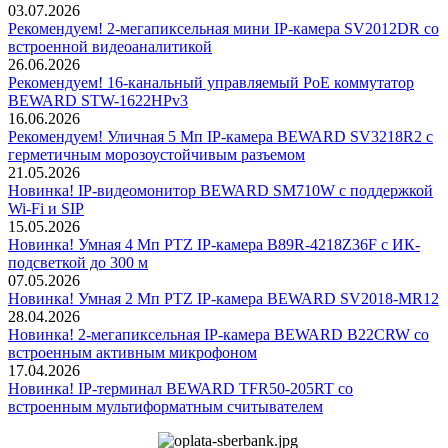
03.07.2026
Рекомендуем! 2-мегапиксельная мини IP-камера SV2012DR со
встроенной видеоаналитикой
26.06.2026
Рекомендуем! 16-канальный управляемый PoE коммутатор
BEWARD STW-1622HPv3
16.06.2026
Рекомендуем! Уличная 5 Мп IP-камера BEWARD SV3218R2 с
герметичным морозоустойчивым разъемом
21.05.2026
Новинка! IP-видеомонитор BEWARD SM710W с поддержкой
Wi-Fi и SIP
15.05.2026
Новинка! Умная 4 Мп PTZ IP-камера B89R-4218Z36F с ИК-
подсветкой до 300 м
07.05.2026
Новинка! Умная 2 Мп PTZ IP-камера BEWARD SV2018-MR12
28.04.2026
Новинка! 2-мегапиксельная IP-камера BEWARD B22CRW со
встроенным активным микрофоном
17.04.2026
Новинка! IP-терминал BEWARD TFR50-205RT со
встроенным мультиформатным считывателем