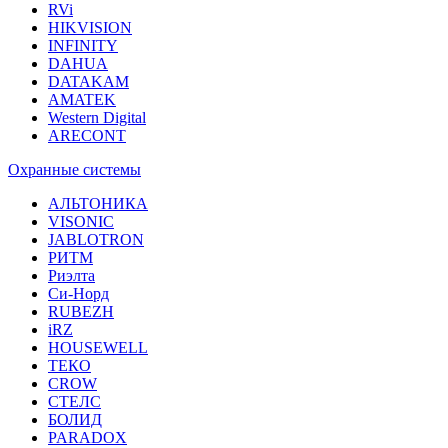
RVi
HIKVISION
INFINITY
DAHUA
DATAKAM
AMATEK
Western Digital
ARECONT
Охранные системы
АЛЬТОНИКА
VISONIC
JABLOTRON
РИТМ
Риэлта
Си-Норд
RUBEZH
iRZ
HOUSEWELL
ТЕКО
CROW
СТЕЛС
БОЛИД
PARADOX