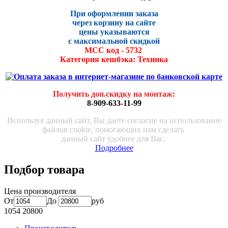
При оформлении заказа
через корзину на сайте
цены указываются
с максималь
ной скидко
й
МСС код - 5732
Категория кешбэка: Техника
Получить доп.скидку на монтаж
:
8-909-633-11-99
Используя данный сайт, Вы даете согласие на использование
файлов cookie, помогающих нам сделать
данный сайт удобнее для Вас.
Подробнее
Подбор товара
Цена производителя
От
До
руб
1054
20800