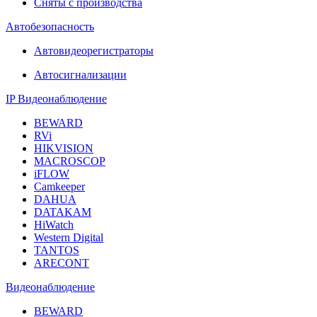
Сняты с производства
Автобезопасность
Автовидеорегистраторы
Автосигнализации
IP Видеонаблюдение
BEWARD
RVi
HIKVISION
MACROSCOP
iFLOW
Camkeeper
DAHUA
DATAKAM
HiWatch
Western Digital
TANTOS
ARECONT
Видеонаблюдение
BEWARD