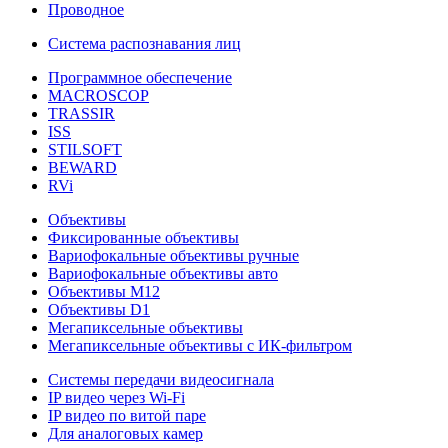
Проводное
Система распознавания лиц
Программное обеспечение
MACROSCOP
TRASSIR
ISS
STILSOFT
BEWARD
RVi
Объективы
Фиксированные объективы
Вариофокальные объективы ручные
Вариофокальные объективы авто
Объективы М12
Объективы D1
Мегапиксельные объективы
Мегапиксельные объективы с ИК-фильтром
Системы передачи видеосигнала
IP видео через Wi-Fi
IP видео по витой паре
Для аналоговых камер