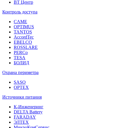
ВТ Центр
Контроль доступа
CAME
OPTIMUS
TANTOS
AccordTec
EBELCO
ROSSLARE
PERCo
TESA
БОЛИД
Охрана периметра
SASO
OPTEX
Источники питания
К-Инженеринг
DELTA Battery
FARADAY
ЭЛТЕХ
МикроКомСервис