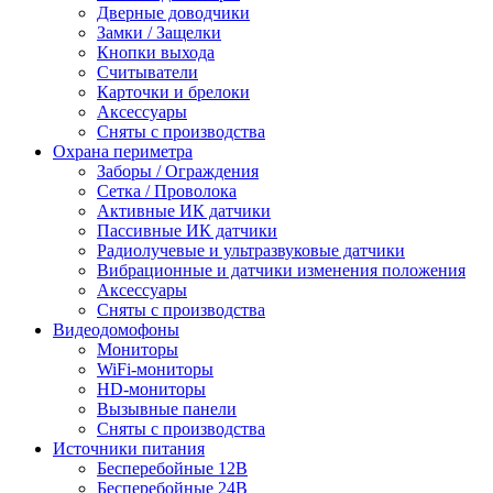
Дверные доводчики
Замки / Защелки
Кнопки выхода
Считыватели
Карточки и брелоки
Аксессуары
Сняты с производства
Охрана периметра
Заборы / Ограждения
Сетка / Проволока
Активные ИК датчики
Пассивные ИК датчики
Радиолучевые и ультразвуковые датчики
Вибрационные и датчики изменения положения
Аксессуары
Сняты с производства
Видеодомофоны
Мониторы
WiFi-мониторы
HD-мониторы
Вызывные панели
Сняты с производства
Источники питания
Бесперебойные 12В
Бесперебойные 24В