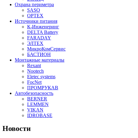
Охрана периметра
SASO
OPTEX
Источники питания
К-Инженеринг
DELTA Battery
FARADAY
ЭЛТЕХ
МикроКомСервис
БАСТИОН
Монтажные материалы
Rexant
Nootech
Eletec systems
FocNet
ПРОМРУКАВ
Автобезопасность
BERNER
LEMMEN
VIKAN
IDROBASE
Новости