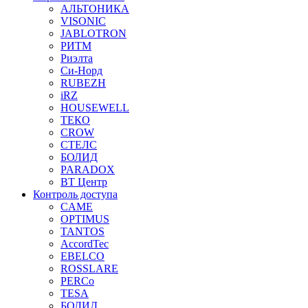
АЛЬТОНИКА
VISONIC
JABLOTRON
РИТМ
Риэлта
Си-Норд
RUBEZH
iRZ
HOUSEWELL
ТЕКО
CROW
СТЕЛС
БОЛИД
PARADOX
ВТ Центр
Контроль доступа
CAME
OPTIMUS
TANTOS
AccordTec
EBELCO
ROSSLARE
PERCo
TESA
БОЛИД