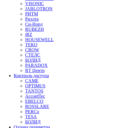
VISONIC
JABLOTRON
РИТМ
Риэлта
Си-Норд
RUBEZH
iRZ
HOUSEWELL
ТЕКО
CROW
СТЕЛС
БОЛИД
PARADOX
ВТ Центр
Контроль доступа
CAME
OPTIMUS
TANTOS
AccordTec
EBELCO
ROSSLARE
PERCo
TESA
БОЛИД
Охрана периметра