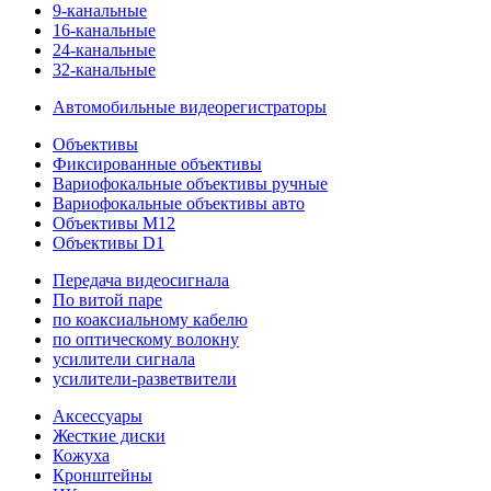
9-канальные
16-канальные
24-канальные
32-канальные
Автомобильные видеорегистраторы
Объективы
Фиксированные объективы
Вариофокальные объективы ручные
Вариофокальные объективы авто
Объективы M12
Объективы D1
Передача видеосигнала
По витой паре
по коаксиальному кабелю
по оптическому волокну
усилители сигнала
усилители-разветвители
Аксессуары
Жесткие диски
Кожуха
Кронштейны