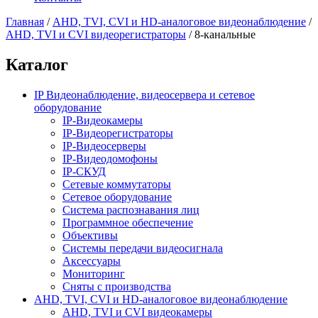
Главная
/
AHD, TVI, CVI и HD-аналоговое видеонаблюдение
/
AHD, TVI и CVI видеорегистраторы
/
8-канальные
Каталог
IP Видеонаблюдение, видеосервера и сетевое
оборудование
IP-Видеокамеры
IP-Видеорегистраторы
IP-Видеосерверы
IP-Видеодомофоны
IP-СКУД
Сетевые коммутаторы
Сетевое оборудование
Система распознавания лиц
Программное обеспечение
Объективы
Системы передачи видеосигнала
Аксессуары
Мониторинг
Сняты с производства
AHD, TVI, CVI и HD-аналоговое видеонаблюдение
AHD, TVI и CVI видеокамеры