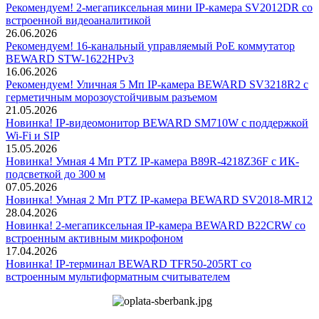
Рекомендуем! 2-мегапиксельная мини IP-камера SV2012DR со
встроенной видеоаналитикой
26.06.2026
Рекомендуем! 16-канальный управляемый PoE коммутатор
BEWARD STW-1622HPv3
16.06.2026
Рекомендуем! Уличная 5 Мп IP-камера BEWARD SV3218R2 с
герметичным морозоустойчивым разъемом
21.05.2026
Новинка! IP-видеомонитор BEWARD SM710W с поддержкой
Wi-Fi и SIP
15.05.2026
Новинка! Умная 4 Мп PTZ IP-камера B89R-4218Z36F с ИК-
подсветкой до 300 м
07.05.2026
Новинка! Умная 2 Мп PTZ IP-камера BEWARD SV2018-MR12
28.04.2026
Новинка! 2-мегапиксельная IP-камера BEWARD B22CRW со
встроенным активным микрофоном
17.04.2026
Новинка! IP-терминал BEWARD TFR50-205RT со
встроенным мультиформатным считывателем