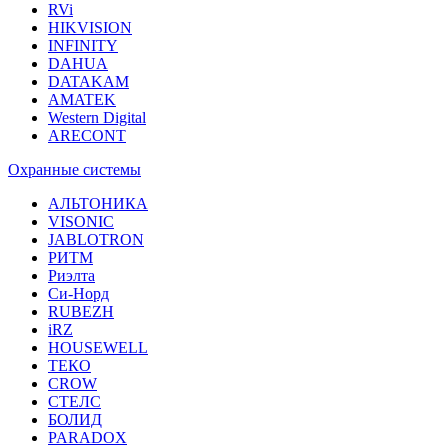
RVi
HIKVISION
INFINITY
DAHUA
DATAKAM
AMATEK
Western Digital
ARECONT
Охранные системы
АЛЬТОНИКА
VISONIC
JABLOTRON
РИТМ
Риэлта
Си-Норд
RUBEZH
iRZ
HOUSEWELL
ТЕКО
CROW
СТЕЛС
БОЛИД
PARADOX