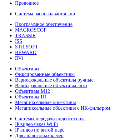
Проводное
Система распознавания лиц
Программное обеспечение
MACROSCOP
TRASSIR
ISS
STILSOFT
BEWARD
RVi
Объективы
Фиксированные объективы
Вариофокальные объективы ручные
Вариофокальные объективы авто
Объективы М12
Объективы D1
Мегапиксельные объективы
Мегапиксельные объективы с ИК-фильтром
Системы передачи видеосигнала
IP видео через Wi-Fi
IP видео по витой паре
Для аналоговых камер