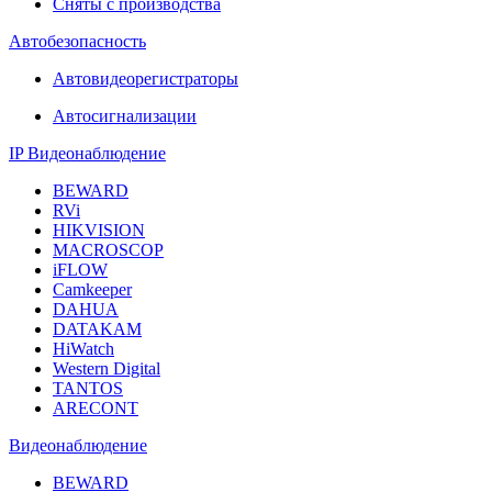
Сняты с производства
Автобезопасность
Автовидеорегистраторы
Автосигнализации
IP Видеонаблюдение
BEWARD
RVi
HIKVISION
MACROSCOP
iFLOW
Camkeeper
DAHUA
DATAKAM
HiWatch
Western Digital
TANTOS
ARECONT
Видеонаблюдение
BEWARD