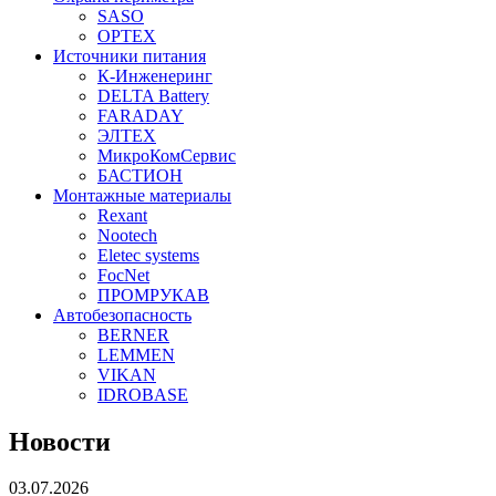
SASO
OPTEX
Источники питания
К-Инженеринг
DELTA Battery
FARADAY
ЭЛТЕХ
МикроКомСервис
БАСТИОН
Монтажные материалы
Rexant
Nootech
Eletec systems
FocNet
ПРОМРУКАВ
Автобезопасность
BERNER
LEMMEN
VIKAN
IDROBASE
Новости
03.07.2026