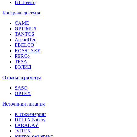
ВТ Центр
Контроль доступа
CAME
OPTIMUS
TANTOS
AccordTec
EBELCO
ROSSLARE
PERCo
TESA
БОЛИД
Охрана периметра
SASO
OPTEX
Источники питания
К-Инженеринг
DELTA Battery
FARADAY
ЭЛТЕХ
МикроКомСервис