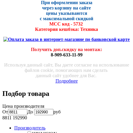
При оформлении заказа
через корзину на сайте
цены указываются
с максималь
ной скидко
й
МСС код - 5732
Категория кешбэка: Техника
Получить доп.скидку на монтаж
:
8-909-633-11-99
Используя данный сайт, Вы даете согласие на использование
файлов cookie, помогающих нам сделать
данный сайт удобнее для Вас.
Подробнее
Подбор товара
Цена производителя
От
До
руб
8811
192990
Производитель