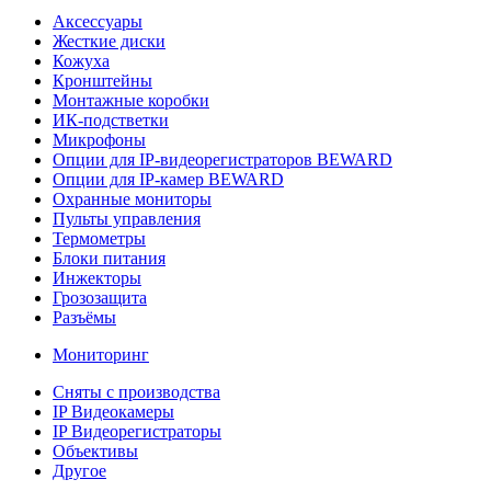
Аксессуары
Жесткие диски
Кожуха
Кронштейны
Монтажные коробки
ИК-подстветки
Микрофоны
Опции для IP-видеорегистраторов BEWARD
Опции для IP-камер BEWARD
Охранные мониторы
Пульты управления
Термометры
Блоки питания
Инжекторы
Грозозащита
Разъёмы
Мониторинг
Сняты с производства
IP Видеокамеры
IP Видеорегистраторы
Объективы
Другое