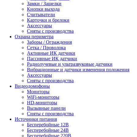
Замки / Защелки
Кнопки выхода
Считыватели
Карточки и брелоки
Аксессуары
Сняты с производства
Охрана периметра
Заборы / Ограждения
Сетка / Проволока
Активные ИК датчики
Пассивные ИК датчики
Радиолучевые и ультразвуковые датчики
Вибрационные и датчики изменения положения
Аксессуары
Сняты с производства
Видеодомофоны
Мониторы
WiFi-мониторы
HD-мониторы
Вызывные панели
Сняты с производства
Источники питания
Бесперебойные 12В
Бесперебойные 24В
Бесперебойные 220В