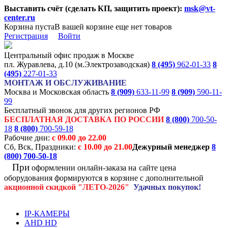
Выставить счёт (сделать КП, защитить проект):
msk@vt-
center.ru
Корзина пуста
В вашей корзине еще нет товаров
Регистрация
Войти
Центральный офис продаж в Москве
пл. Журавлева, д.10 (м.Электрозаводская)
8 (495)
962-01-33
8
(495)
227-01-33
МОНТАЖ И ОБСЛУЖИВАНИЕ
Москва и Московская область
8 (909)
633-11-99
8 (909)
590-11-
99
Бесплатный звонок для других регионов РФ
БЕСПЛАТНАЯ ДОСТАВКА ПО РОССИИ
8 (800)
700-50-
18
8 (800)
700-59-18
Рабочие дни:
с 09.00 до 22.00
Сб, Вск, Праздники:
с 10.00 до 21.00
Дежурный менеджер
8
(800)
700-50-18
При
оформлении онлайн-заказа на
сайте цена
оборудования формируются
в корзине с дополнительной
акционной
скидкой
"ЛЕТО-2026"
Удачных покупок!
IP-КАМЕРЫ
AHD HD