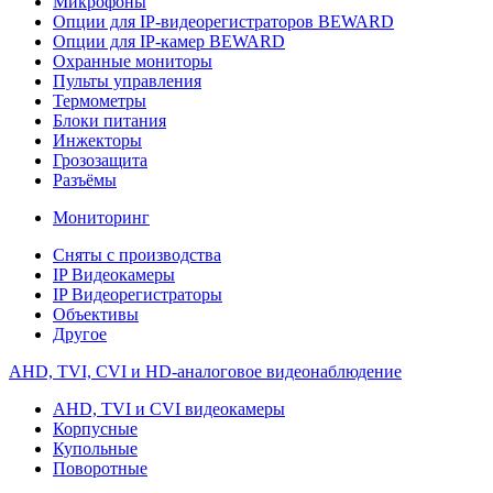
Микрофоны
Опции для IP-видеорегистраторов BEWARD
Опции для IP-камер BEWARD
Охранные мониторы
Пульты управления
Термометры
Блоки питания
Инжекторы
Грозозащита
Разъёмы
Мониторинг
Сняты с производства
IP Видеокамеры
IP Видеорегистраторы
Объективы
Другое
AHD, TVI, CVI и HD-аналоговое видеонаблюдение
AHD, TVI и CVI видеокамеры
Корпусные
Купольные
Поворотные