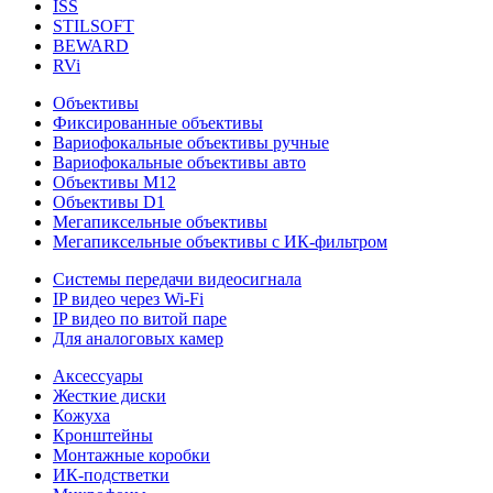
ISS
STILSOFT
BEWARD
RVi
Объективы
Фиксированные объективы
Вариофокальные объективы ручные
Вариофокальные объективы авто
Объективы М12
Объективы D1
Мегапиксельные объективы
Мегапиксельные объективы с ИК-фильтром
Системы передачи видеосигнала
IP видео через Wi-Fi
IP видео по витой паре
Для аналоговых камер
Аксессуары
Жесткие диски
Кожуха
Кронштейны
Монтажные коробки
ИК-подстветки