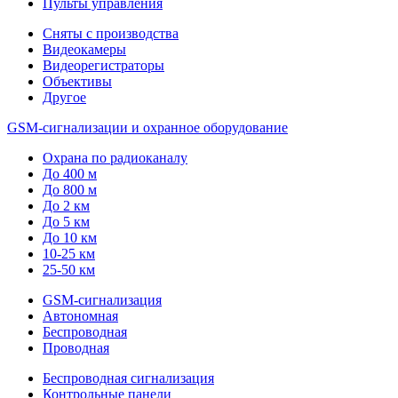
Пульты управления
Сняты с производства
Видеокамеры
Видеорегистраторы
Объективы
Другое
GSM-сигнализации и охранное оборудование
Охрана по радиоканалу
До 400 м
До 800 м
До 2 км
До 5 км
До 10 км
10-25 км
25-50 км
GSM-сигнализация
Автономная
Беспроводная
Проводная
Беспроводная сигнализация
Контрольные панели