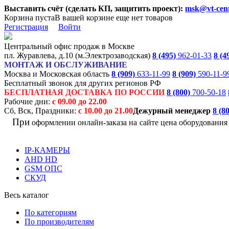
Выставить счёт (сделать КП, защитить проект):
msk@vt-cent
Корзина пуста
В вашей корзине еще нет товаров
Регистрация
Войти
Центральный офис продаж в Москве
пл. Журавлева, д.10 (м.Электрозаводская)
8 (495)
962-01-33
8 (4
МОНТАЖ И ОБСЛУЖИВАНИЕ
Москва и Московская область
8 (909)
633-11-99
8 (909)
590-11-9
Бесплатный звонок для других регионов РФ
БЕСПЛАТНАЯ ДОСТАВКА ПО РОССИИ
8 (800)
700-50-18
Рабочие дни:
с 09.00 до 22.00
Сб, Вск, Праздники:
с 10.00 до 21.00
Дежурный менеджер
8 (8
При
оформлении онлайн-заказа на
сайте цена оборудовани
IP-КАМЕРЫ
AHD HD
GSM ОПС
СКУД
Весь каталог
По категориям
По производителям