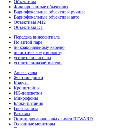
Объективы
Фиксированные объективы
Вариофокальные объективы ручные
Вариофокальные объективы авто
Объективы M12
Объективы D1
Передача видеосигнала
По витой паре
по коаксиальному кабелю
по оптическому волокну
усилители сигнала
усилители-разветвители
Аксессуары
Жесткие диски
Кожуха
Кронштейны
ИК-подсветки
Микрофоны
Блоки питания
Грозозащита
Разъемы
Опции для аналоговых камер BEWARD
Охранные мониторы