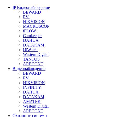
IP Видеонаблюдение
BEWARD
RVi
HIKVISION
MACROSCOP
iFLOW
Camkeeper
DAHUA
DATAKAM
HiWatch
Western Digital
TANTOS
ARECONT
Видеонаблюдение
BEWARD
RVi
HIKVISION
INFINITY
DAHUA
DATAKAM
AMATEK
Western Digital
ARECONT
Охранные системы