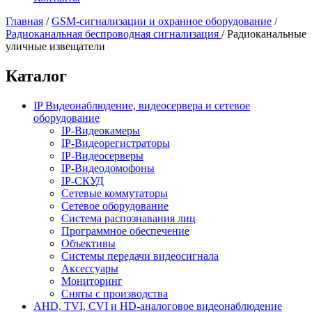
Главная
/
GSM-сигнализации и охранное оборудование
/
Радиоканальная беспроводная сигнализация
/
Радиоканальные
уличные извещатели
Каталог
IP Видеонаблюдение, видеосервера и сетевое
оборудование
IP-Видеокамеры
IP-Видеорегистраторы
IP-Видеосерверы
IP-Видеодомофоны
IP-СКУД
Сетевые коммутаторы
Сетевое оборудование
Система распознавания лиц
Программное обеспечение
Объективы
Системы передачи видеосигнала
Аксессуары
Мониторинг
Сняты с производства
AHD, TVI, CVI и HD-аналоговое видеонаблюдение