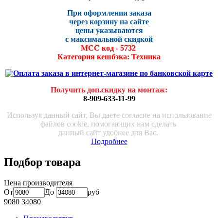
При оформлении заказа
через корзину на сайте
цены указываются
с максималь
ной скидко
й
МСС код - 5732
Категория кешбэка: Техника
Получить доп.скидку на монтаж
:
8-909-633-11-99
Используя данный сайт, Вы даете согласие на использование
файлов cookie, помогающих нам сделать
данный сайт удобнее для Вас.
Подробнее
Подбор товара
Цена производителя
От
До
руб
9080
34080