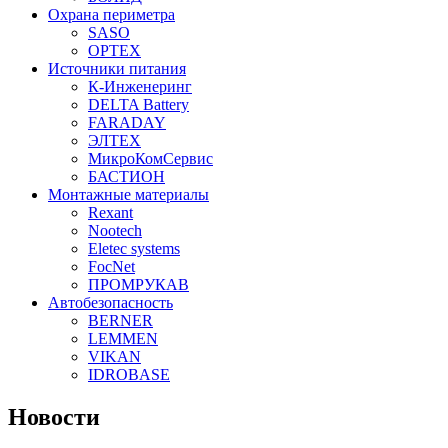
Охрана периметра
SASO
OPTEX
Источники питания
К-Инженеринг
DELTA Battery
FARADAY
ЭЛТЕХ
МикроКомСервис
БАСТИОН
Монтажные материалы
Rexant
Nootech
Eletec systems
FocNet
ПРОМРУКАВ
Автобезопасность
BERNER
LEMMEN
VIKAN
IDROBASE
Новости