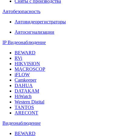
Сняты с производства
Автобезопасность
Автовидеорегистраторы
Автосигнализации
IP Видеонаблюдение
BEWARD
RVi
HIKVISION
MACROSCOP
iFLOW
Camkeeper
DAHUA
DATAKAM
HiWatch
Western Digital
TANTOS
ARECONT
Видеонаблюдение
BEWARD