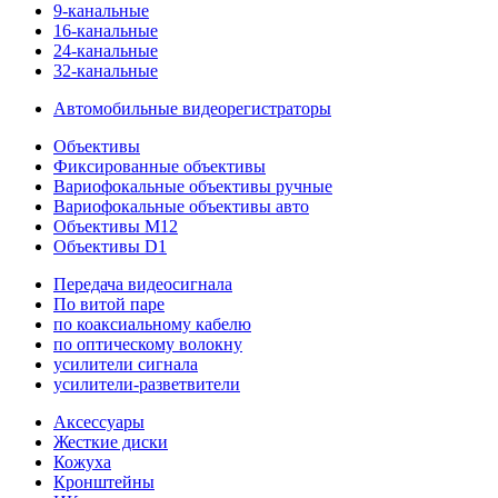
9-канальные
16-канальные
24-канальные
32-канальные
Автомобильные видеорегистраторы
Объективы
Фиксированные объективы
Вариофокальные объективы ручные
Вариофокальные объективы авто
Объективы M12
Объективы D1
Передача видеосигнала
По витой паре
по коаксиальному кабелю
по оптическому волокну
усилители сигнала
усилители-разветвители
Аксессуары
Жесткие диски
Кожуха
Кронштейны