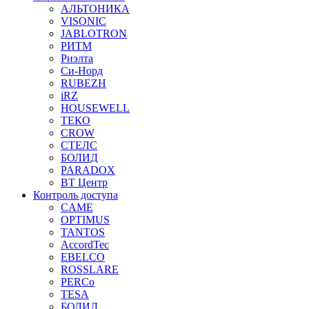
АЛЬТОНИКА
VISONIC
JABLOTRON
РИТМ
Риэлта
Си-Норд
RUBEZH
iRZ
HOUSEWELL
ТЕКО
CROW
СТЕЛС
БОЛИД
PARADOX
ВТ Центр
Контроль доступа
CAME
OPTIMUS
TANTOS
AccordTec
EBELCO
ROSSLARE
PERCo
TESA
БОЛИД