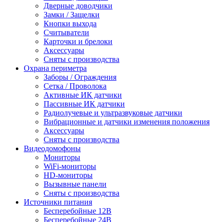
Дверные доводчики
Замки / Защелки
Кнопки выхода
Считыватели
Карточки и брелоки
Аксессуары
Сняты с производства
Охрана периметра
Заборы / Ограждения
Сетка / Проволока
Активные ИК датчики
Пассивные ИК датчики
Радиолучевые и ультразвуковые датчики
Вибрационные и датчики изменения положения
Аксессуары
Сняты с производства
Видеодомофоны
Мониторы
WiFi-мониторы
HD-мониторы
Вызывные панели
Сняты с производства
Источники питания
Бесперебойные 12В
Бесперебойные 24В