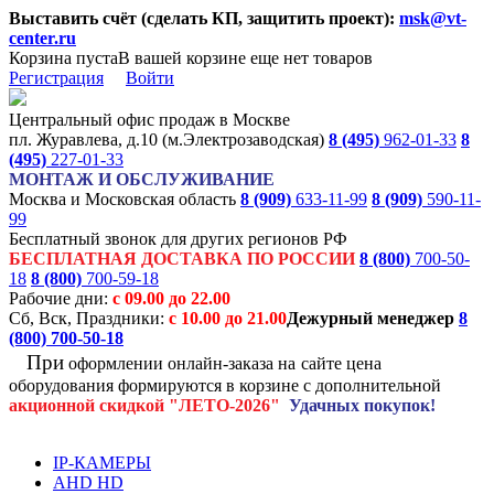
Выставить счёт (сделать КП, защитить проект):
msk@vt-
center.ru
Корзина пуста
В вашей корзине еще нет товаров
Регистрация
Войти
Центральный офис продаж в Москве
пл. Журавлева, д.10 (м.Электрозаводская)
8 (495)
962-01-33
8
(495)
227-01-33
МОНТАЖ И ОБСЛУЖИВАНИЕ
Москва и Московская область
8 (909)
633-11-99
8 (909)
590-11-
99
Бесплатный звонок для других регионов РФ
БЕСПЛАТНАЯ ДОСТАВКА ПО РОССИИ
8 (800)
700-50-
18
8 (800)
700-59-18
Рабочие дни:
с 09.00 до 22.00
Сб, Вск, Праздники:
с 10.00 до 21.00
Дежурный менеджер
8
(800)
700-50-18
При
оформлении онлайн-заказа на
сайте цена
оборудования формируются
в корзине с дополнительной
акционной
скидкой
"ЛЕТО-2026"
Удачных покупок!
IP-КАМЕРЫ
AHD HD