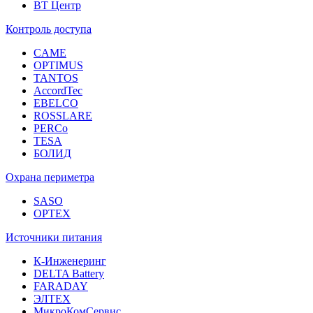
ВТ Центр
Контроль доступа
CAME
OPTIMUS
TANTOS
AccordTec
EBELCO
ROSSLARE
PERCo
TESA
БОЛИД
Охрана периметра
SASO
OPTEX
Источники питания
К-Инженеринг
DELTA Battery
FARADAY
ЭЛТЕХ
МикроКомСервис