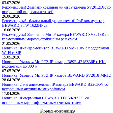
03.07.2026
Рекомендуем! 2-мегапиксельная мини IP-камера SV2012DR со
встроенной видеоаналитикой
26.06.2026
Рекомендуем! 16-канальный управляемый PoE коммутатор
BEWARD STW-1622HPv3
16.06.2026
Рекомендуем! Уличная 5 Мп IP-камера BEWARD SV3218R2 с
герметичным морозоустойчивым разъемом
21.05.2026
Новинка! IP-видеомонитор BEWARD SM710W с поддержкой
Wi-Fi и SIP
15.05.2026
Новинка! Умная 4 Мп PTZ IP-камера B89R-4218Z36F с ИК-
подсветкой до 300 м
07.05.2026
Новинка! Умная 2 Мп PTZ IP-камера BEWARD SV2018-MR12
28.04.2026
Новинка! 2-мегапиксельная IP-камера BEWARD B22CRW со
встроенным активным микрофоном
17.04.2026
Новинка! IP-терминал BEWARD TFR50-205RT со
встроенным мультиформатным считывателем