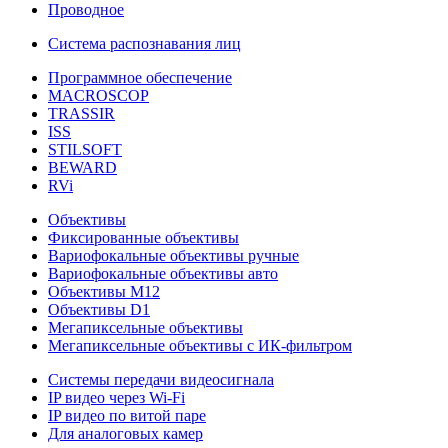
Проводное
Система распознавания лиц
Программное обеспечение
MACROSCOP
TRASSIR
ISS
STILSOFT
BEWARD
RVi
Объективы
Фиксированные объективы
Вариофокальные объективы ручные
Вариофокальные объективы авто
Объективы М12
Объективы D1
Мегапиксельные объективы
Мегапиксельные объективы с ИК-фильтром
Системы передачи видеосигнала
IP видео через Wi-Fi
IP видео по витой паре
Для аналоговых камер