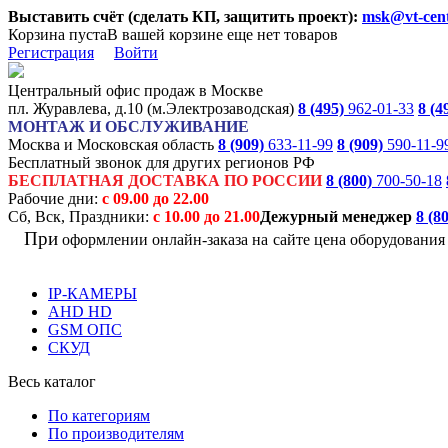
Выставить счёт (сделать КП, защитить проект):
msk@vt-cent
Корзина пуста
В вашей корзине еще нет товаров
Регистрация
Войти
Центральный офис продаж в Москве
пл. Журавлева, д.10 (м.Электрозаводская)
8 (495)
962-01-33
8 (4
МОНТАЖ И ОБСЛУЖИВАНИЕ
Москва и Московская область
8 (909)
633-11-99
8 (909)
590-11-9
Бесплатный звонок для других регионов РФ
БЕСПЛАТНАЯ ДОСТАВКА ПО РОССИИ
8 (800)
700-50-18
Рабочие дни:
с 09.00 до 22.00
Сб, Вск, Праздники:
с 10.00 до 21.00
Дежурный менеджер
8 (8
При
оформлении онлайн-заказа на
сайте цена оборудовани
IP-КАМЕРЫ
AHD HD
GSM ОПС
СКУД
Весь каталог
По категориям
По производителям