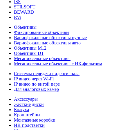
ISS
STILSOFT
BEWARD
RVi
Объективы
Фиксированные объективы
Вариофокальные объективы ручные
Вариофокальные объективы авто
Объективы М12
Объективы D1
Мегапиксельные объективы
Мегапиксельные объективы с ИК-фильтром
Системы передачи видеосигнала
IP видео через Wi-Fi
IP видео по витой паре
Для аналоговых камер
Аксессуары
Жесткие диски
Кожуха
Кронштейны
Монтажные коробки
ИК-подстветки