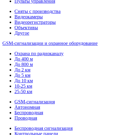
Пульты управления
Сняты с производства
Видеокамеры
Видеорегистраторы
Объективы
Другое
GSM-сигнализации и охранное оборудование
Охрана по радиоканалу
До 400 м
До 800 м
До 2 км
До 5 км
До 10 км
10-25 км
25-50 км
GSM-сигнализация
Автономная
Беспроводная
Проводная
Беспроводная сигнализация
Контрольные панели