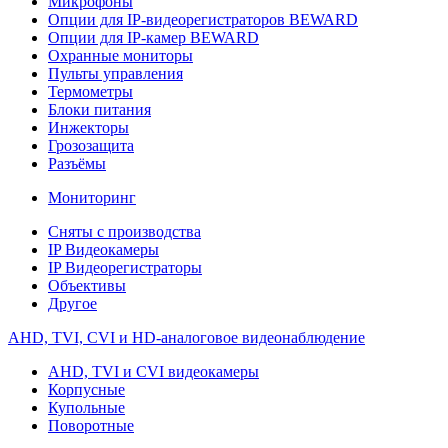
Микрофоны
Опции для IP-видеорегистраторов BEWARD
Опции для IP-камер BEWARD
Охранные мониторы
Пульты управления
Термометры
Блоки питания
Инжекторы
Грозозащита
Разъёмы
Мониторинг
Сняты с производства
IP Видеокамеры
IP Видеорегистраторы
Объективы
Другое
AHD, TVI, CVI и HD-аналоговое видеонаблюдение
AHD, TVI и CVI видеокамеры
Корпусные
Купольные
Поворотные