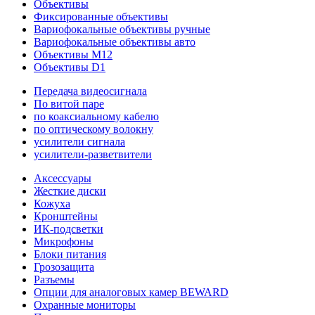
Объективы
Фиксированные объективы
Вариофокальные объективы ручные
Вариофокальные объективы авто
Объективы M12
Объективы D1
Передача видеосигнала
По витой паре
по коаксиальному кабелю
по оптическому волокну
усилители сигнала
усилители-разветвители
Аксессуары
Жесткие диски
Кожуха
Кронштейны
ИК-подсветки
Микрофоны
Блоки питания
Грозозащита
Разъемы
Опции для аналоговых камер BEWARD
Охранные мониторы