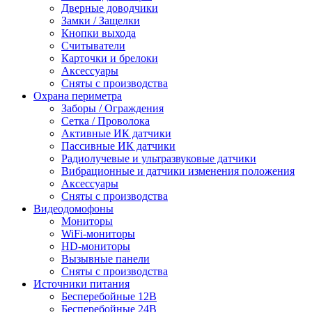
Дверные доводчики
Замки / Защелки
Кнопки выхода
Считыватели
Карточки и брелоки
Аксессуары
Сняты с производства
Охрана периметра
Заборы / Ограждения
Сетка / Проволока
Активные ИК датчики
Пассивные ИК датчики
Радиолучевые и ультразвуковые датчики
Вибрационные и датчики изменения положения
Аксессуары
Сняты с производства
Видеодомофоны
Мониторы
WiFi-мониторы
HD-мониторы
Вызывные панели
Сняты с производства
Источники питания
Бесперебойные 12В
Бесперебойные 24В