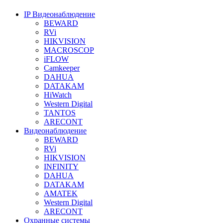
IP Видеонаблюдение
BEWARD
RVi
HIKVISION
MACROSCOP
iFLOW
Camkeeper
DAHUA
DATAKAM
HiWatch
Western Digital
TANTOS
ARECONT
Видеонаблюдение
BEWARD
RVi
HIKVISION
INFINITY
DAHUA
DATAKAM
AMATEK
Western Digital
ARECONT
Охранные системы