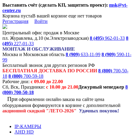
Выставить счёт (сделать КП, защитить проект):
msk@vt-
center.ru
Корзина пуста
В вашей корзине еще нет товаров
Регистрация
Войти
Центральный офис продаж в Москве
пл. Журавлева, д.10 (м.Электрозаводская)
8 (495)
962-01-33
8
(495)
227-01-33
МОНТАЖ И ОБСЛУЖИВАНИЕ
Москва и Московская область
8 (909)
633-11-99
8 (909)
590-11-
99
Бесплатный звонок для других регионов РФ
БЕСПЛАТНАЯ ДОСТАВКА ПО РОССИИ
8 (800)
700-50-
18
8 (800)
700-59-18
Рабочие дни:
с 09.00 до 22.00
Сб, Вск, Праздники:
с 10.00 до 21.00
Дежурный менеджер
8
(800)
700-50-18
При
оформлении онлайн-заказа на
сайте цена
оборудования формируются
в корзине с дополнительной
акционной
скидкой
"ЛЕТО-2026"
Удачных покупок!
IP-КАМЕРЫ
AHD HD