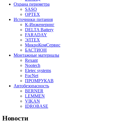
Охрана периметра
SASO
OPTEX
Источники питания
К-Инженеринг
DELTA Battery
FARADAY
ЭЛТЕХ
МикроКомСервис
БАСТИОН
Монтажные материалы
Rexant
Nootech
Eletec systems
FocNet
ПРОМРУКАВ
Автобезопасность
BERNER
LEMMEN
VIKAN
IDROBASE
Новости