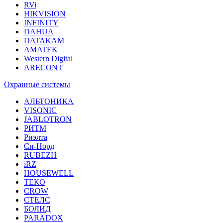
RVi
HIKVISION
INFINITY
DAHUA
DATAKAM
AMATEK
Western Digital
ARECONT
Охранные системы
АЛЬТОНИКА
VISONIC
JABLOTRON
РИТМ
Риэлта
Си-Норд
RUBEZH
iRZ
HOUSEWELL
ТЕКО
CROW
СТЕЛС
БОЛИД
PARADOX