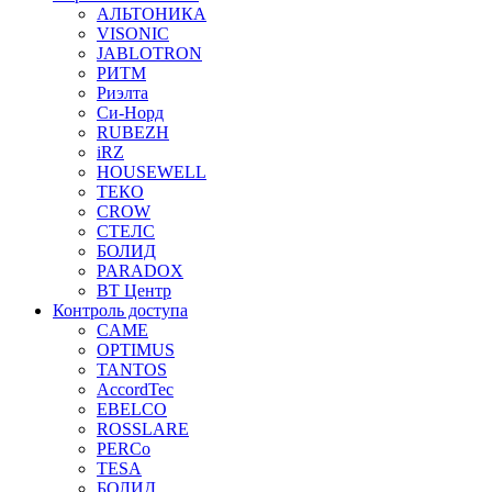
АЛЬТОНИКА
VISONIC
JABLOTRON
РИТМ
Риэлта
Си-Норд
RUBEZH
iRZ
HOUSEWELL
ТЕКО
CROW
СТЕЛС
БОЛИД
PARADOX
ВТ Центр
Контроль доступа
CAME
OPTIMUS
TANTOS
AccordTec
EBELCO
ROSSLARE
PERCo
TESA
БОЛИД