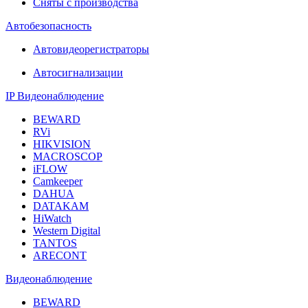
Сняты с производства
Автобезопасность
Автовидеорегистраторы
Автосигнализации
IP Видеонаблюдение
BEWARD
RVi
HIKVISION
MACROSCOP
iFLOW
Camkeeper
DAHUA
DATAKAM
HiWatch
Western Digital
TANTOS
ARECONT
Видеонаблюдение
BEWARD