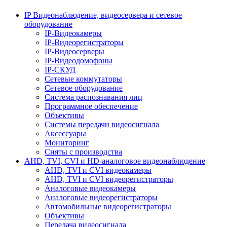
IP Видеонаблюдение, видеосервера и сетевое
оборудование
IP-Видеокамеры
IP-Видеорегистраторы
IP-Видеосерверы
IP-Видеодомофоны
IP-СКУД
Сетевые коммутаторы
Сетевое оборудование
Система распознавания лиц
Программное обеспечение
Объективы
Системы передачи видеосигнала
Аксессуары
Мониторинг
Сняты с производства
AHD, TVI, CVI и HD-аналоговое видеонаблюдение
AHD, TVI и CVI видеокамеры
AHD, TVI и CVI видеорегистраторы
Аналоговые видеокамеры
Аналоговые видеорегистраторы
Автомобильные видеорегистраторы
Объективы
Передача видеосигнала