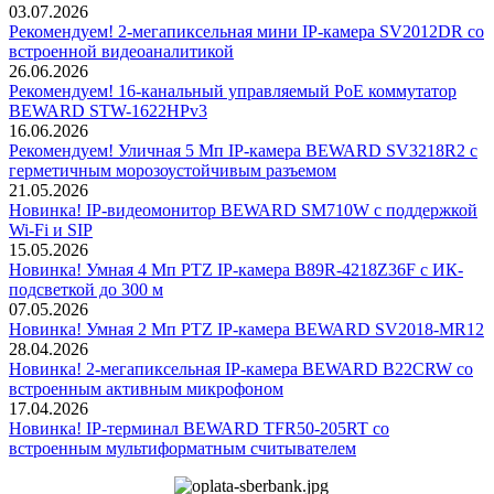
03.07.2026
Рекомендуем! 2-мегапиксельная мини IP-камера SV2012DR со
встроенной видеоаналитикой
26.06.2026
Рекомендуем! 16-канальный управляемый PoE коммутатор
BEWARD STW-1622HPv3
16.06.2026
Рекомендуем! Уличная 5 Мп IP-камера BEWARD SV3218R2 с
герметичным морозоустойчивым разъемом
21.05.2026
Новинка! IP-видеомонитор BEWARD SM710W с поддержкой
Wi-Fi и SIP
15.05.2026
Новинка! Умная 4 Мп PTZ IP-камера B89R-4218Z36F с ИК-
подсветкой до 300 м
07.05.2026
Новинка! Умная 2 Мп PTZ IP-камера BEWARD SV2018-MR12
28.04.2026
Новинка! 2-мегапиксельная IP-камера BEWARD B22CRW со
встроенным активным микрофоном
17.04.2026
Новинка! IP-терминал BEWARD TFR50-205RT со
встроенным мультиформатным считывателем