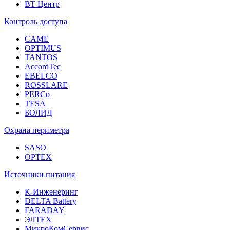
ВТ Центр
Контроль доступа
CAME
OPTIMUS
TANTOS
AccordTec
EBELCO
ROSSLARE
PERCo
TESA
БОЛИД
Охрана периметра
SASO
OPTEX
Источники питания
К-Инженеринг
DELTA Battery
FARADAY
ЭЛТЕХ
МикроКомСервис