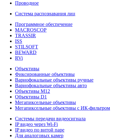
Проводное
Система распознавания лиц
Программное обеспечение
MACROSCOP
TRASSIR
ISS
STILSOFT
BEWARD
RVi
Объективы
Фиксированные объективы
Вариофокальные объективы ручные
Вариофокальные объективы авто
Объективы М12
Объективы D1
Мегапиксельные объективы
Мегапиксельные объективы с ИК-фильтром
Системы передачи видеосигнала
IP видео через Wi-Fi
IP видео по витой паре
Для аналоговых камер