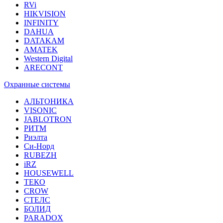
RVi
HIKVISION
INFINITY
DAHUA
DATAKAM
AMATEK
Western Digital
ARECONT
Охранные системы
АЛЬТОНИКА
VISONIC
JABLOTRON
РИТМ
Риэлта
Си-Норд
RUBEZH
iRZ
HOUSEWELL
ТЕКО
CROW
СТЕЛС
БОЛИД
PARADOX