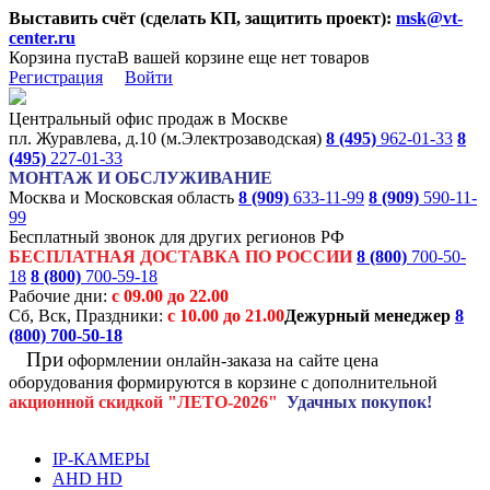
Выставить счёт (сделать КП, защитить проект):
msk@vt-
center.ru
Корзина пуста
В вашей корзине еще нет товаров
Регистрация
Войти
Центральный офис продаж в Москве
пл. Журавлева, д.10 (м.Электрозаводская)
8 (495)
962-01-33
8
(495)
227-01-33
МОНТАЖ И ОБСЛУЖИВАНИЕ
Москва и Московская область
8 (909)
633-11-99
8 (909)
590-11-
99
Бесплатный звонок для других регионов РФ
БЕСПЛАТНАЯ ДОСТАВКА ПО РОССИИ
8 (800)
700-50-
18
8 (800)
700-59-18
Рабочие дни:
с 09.00 до 22.00
Сб, Вск, Праздники:
с 10.00 до 21.00
Дежурный менеджер
8
(800)
700-50-18
При
оформлении онлайн-заказа на
сайте цена
оборудования формируются
в корзине с дополнительной
акционной
скидкой
"ЛЕТО-2026"
Удачных покупок!
IP-КАМЕРЫ
AHD HD