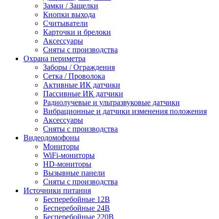
Замки / Защелки
Кнопки выхода
Считыватели
Карточки и брелоки
Аксессуары
Сняты с производства
Охрана периметра
Заборы / Ограждения
Сетка / Проволока
Активные ИК датчики
Пассивные ИК датчики
Радиолучевые и ультразвуковые датчики
Вибрационные и датчики изменения положения
Аксессуары
Сняты с производства
Видеодомофоны
Мониторы
WiFi-мониторы
HD-мониторы
Вызывные панели
Сняты с производства
Источники питания
Бесперебойные 12В
Бесперебойные 24В
Бесперебойные 220В