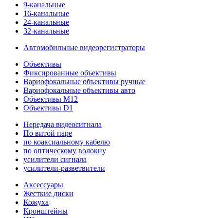
9-канальные
16-канальные
24-канальные
32-канальные
Автомобильные видеорегистраторы
Объективы
Фиксированные объективы
Вариофокальные объективы ручные
Вариофокальные объективы авто
Объективы M12
Объективы D1
Передача видеосигнала
По витой паре
по коаксиальному кабелю
по оптическому волокну
усилители сигнала
усилители-разветвители
Аксессуары
Жесткие диски
Кожуха
Кронштейны