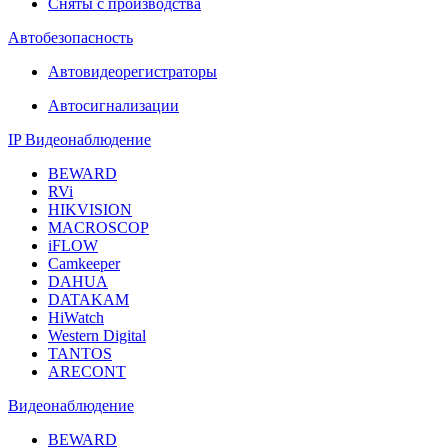
Сняты с производства
Автобезопасность
Автовидеорегистраторы
Автосигнализации
IP Видеонаблюдение
BEWARD
RVi
HIKVISION
MACROSCOP
iFLOW
Camkeeper
DAHUA
DATAKAM
HiWatch
Western Digital
TANTOS
ARECONT
Видеонаблюдение
BEWARD