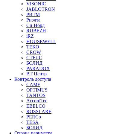
VISONIC
JABLOTRON
РИТМ
Риэлта
Си-Норд
RUBEZH
iRZ
HOUSEWELL
ТЕКО
CROW
СТЕЛС
БОЛИД
PARADOX
ВТ Центр
Контроль доступа
CAME
OPTIMUS
TANTOS
AccordTec
EBELCO
ROSSLARE
PERCo
TESA
БОЛИД
Охрана периметра