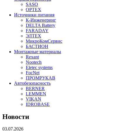
SASO
OPTEX
Источники питания
К-Инженеринг
DELTA Battery
FARADAY
ЭЛТЕХ
МикроКомСервис
БАСТИОН
Монтажные материалы
Rexant
Nootech
Eletec systems
FocNet
ПРОМРУКАВ
Автобезопасность
BERNER
LEMMEN
VIKAN
IDROBASE
Новости
03.07.2026