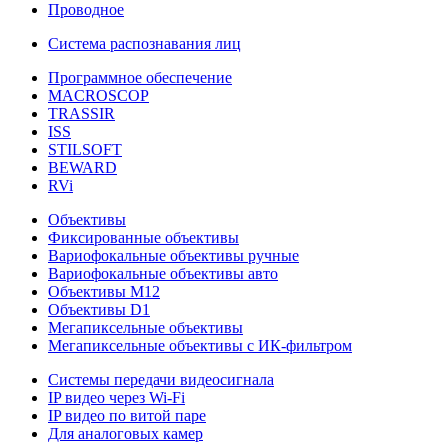
Проводное
Система распознавания лиц
Программное обеспечение
MACROSCOP
TRASSIR
ISS
STILSOFT
BEWARD
RVi
Объективы
Фиксированные объективы
Вариофокальные объективы ручные
Вариофокальные объективы авто
Объективы М12
Объективы D1
Мегапиксельные объективы
Мегапиксельные объективы с ИК-фильтром
Системы передачи видеосигнала
IP видео через Wi-Fi
IP видео по витой паре
Для аналоговых камер