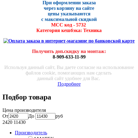
При оформлении заказа
через корзину на сайте
цены указываются
с максималь
ной скидко
й
МСС код - 5732
Категория кешбэка: Техника
Получить доп.скидку на монтаж
:
8-909-633-11-99
Используя данный сайт, Вы даете согласие на использование
файлов cookie, помогающих нам сделать
данный сайт удобнее для Вас.
Подробнее
Подбор товара
Цена производителя
От
До
руб
2420
11430
Производитель