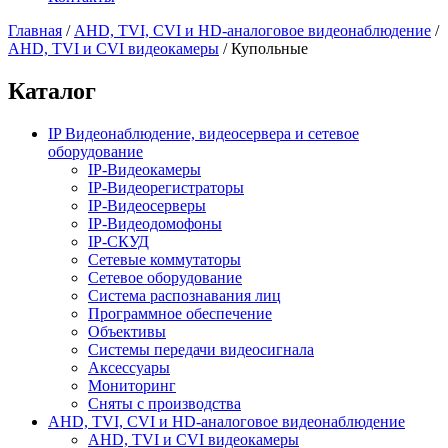
Главная
/
AHD, TVI, CVI и HD-аналоговое видеонаблюдение
/
AHD, TVI и CVI видеокамеры
/
Купольные
Каталог
IP Видеонаблюдение, видеосервера и сетевое
оборудование
IP-Видеокамеры
IP-Видеорегистраторы
IP-Видеосерверы
IP-Видеодомофоны
IP-СКУД
Сетевые коммутаторы
Сетевое оборудование
Система распознавания лиц
Программное обеспечение
Объективы
Системы передачи видеосигнала
Аксессуары
Мониторинг
Сняты с производства
AHD, TVI, CVI и HD-аналоговое видеонаблюдение
AHD, TVI и CVI видеокамеры