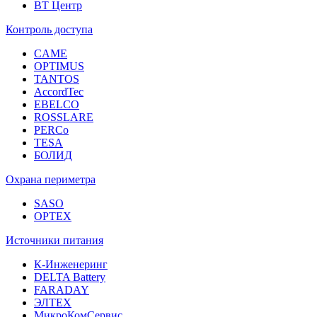
ВТ Центр
Контроль доступа
CAME
OPTIMUS
TANTOS
AccordTec
EBELCO
ROSSLARE
PERCo
TESA
БОЛИД
Охрана периметра
SASO
OPTEX
Источники питания
К-Инженеринг
DELTA Battery
FARADAY
ЭЛТЕХ
МикроКомСервис