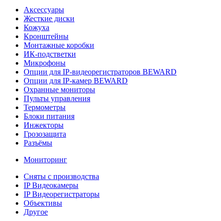
Аксессуары
Жесткие диски
Кожуха
Кронштейны
Монтажные коробки
ИК-подстветки
Микрофоны
Опции для IP-видеорегистраторов BEWARD
Опции для IP-камер BEWARD
Охранные мониторы
Пульты управления
Термометры
Блоки питания
Инжекторы
Грозозащита
Разъёмы
Мониторинг
Сняты с производства
IP Видеокамеры
IP Видеорегистраторы
Объективы
Другое