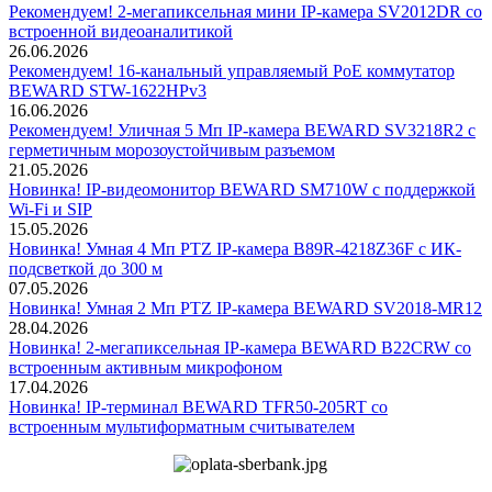
Рекомендуем! 2-мегапиксельная мини IP-камера SV2012DR со
встроенной видеоаналитикой
26.06.2026
Рекомендуем! 16-канальный управляемый PoE коммутатор
BEWARD STW-1622HPv3
16.06.2026
Рекомендуем! Уличная 5 Мп IP-камера BEWARD SV3218R2 с
герметичным морозоустойчивым разъемом
21.05.2026
Новинка! IP-видеомонитор BEWARD SM710W с поддержкой
Wi-Fi и SIP
15.05.2026
Новинка! Умная 4 Мп PTZ IP-камера B89R-4218Z36F с ИК-
подсветкой до 300 м
07.05.2026
Новинка! Умная 2 Мп PTZ IP-камера BEWARD SV2018-MR12
28.04.2026
Новинка! 2-мегапиксельная IP-камера BEWARD B22CRW со
встроенным активным микрофоном
17.04.2026
Новинка! IP-терминал BEWARD TFR50-205RT со
встроенным мультиформатным считывателем