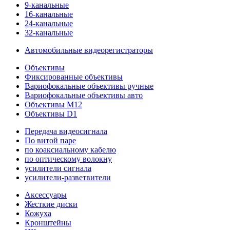
9-канальные
16-канальные
24-канальные
32-канальные
Автомобильные видеорегистраторы
Объективы
Фиксированные объективы
Вариофокальные объективы ручные
Вариофокальные объективы авто
Объективы M12
Объективы D1
Передача видеосигнала
По витой паре
по коаксиальному кабелю
по оптическому волокну
усилители сигнала
усилители-разветвители
Аксессуары
Жесткие диски
Кожуха
Кронштейны