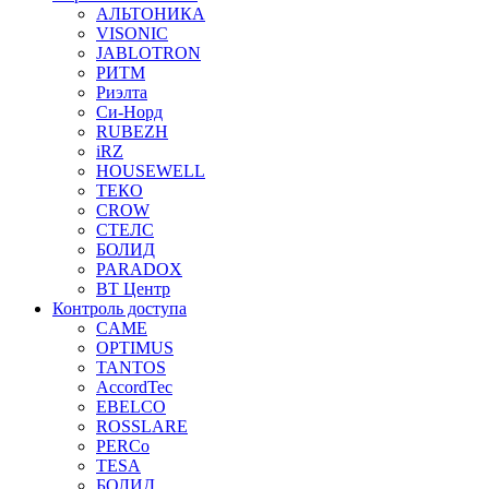
АЛЬТОНИКА
VISONIC
JABLOTRON
РИТМ
Риэлта
Си-Норд
RUBEZH
iRZ
HOUSEWELL
ТЕКО
CROW
СТЕЛС
БОЛИД
PARADOX
ВТ Центр
Контроль доступа
CAME
OPTIMUS
TANTOS
AccordTec
EBELCO
ROSSLARE
PERCo
TESA
БОЛИД