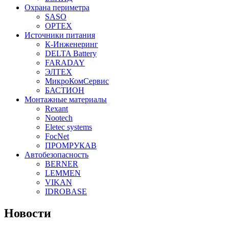
Охрана периметра
SASO
OPTEX
Источники питания
К-Инженеринг
DELTA Battery
FARADAY
ЭЛТЕХ
МикроКомСервис
БАСТИОН
Монтажные материалы
Rexant
Nootech
Eletec systems
FocNet
ПРОМРУКАВ
Автобезопасность
BERNER
LEMMEN
VIKAN
IDROBASE
Новости