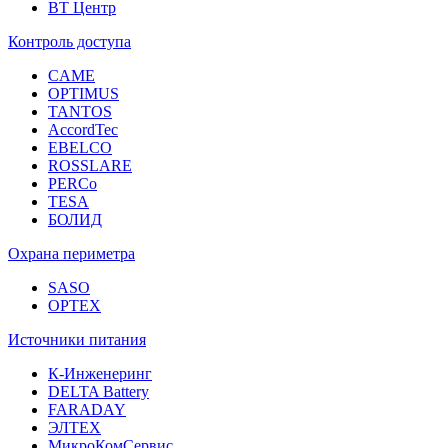
ВТ Центр
Контроль доступа
CAME
OPTIMUS
TANTOS
AccordTec
EBELCO
ROSSLARE
PERCo
TESA
БОЛИД
Охрана периметра
SASO
OPTEX
Источники питания
К-Инженеринг
DELTA Battery
FARADAY
ЭЛТЕХ
МикроКомСервис