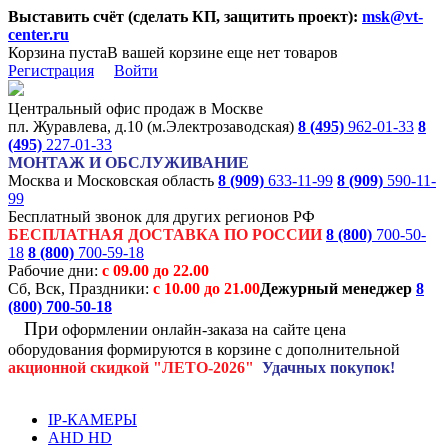
Выставить счёт (сделать КП, защитить проект):
msk@vt-
center.ru
Корзина пуста
В вашей корзине еще нет товаров
Регистрация
Войти
Центральный офис продаж в Москве
пл. Журавлева, д.10 (м.Электрозаводская)
8 (495)
962-01-33
8
(495)
227-01-33
МОНТАЖ И ОБСЛУЖИВАНИЕ
Москва и Московская область
8 (909)
633-11-99
8 (909)
590-11-
99
Бесплатный звонок для других регионов РФ
БЕСПЛАТНАЯ ДОСТАВКА ПО РОССИИ
8 (800)
700-50-
18
8 (800)
700-59-18
Рабочие дни:
с 09.00 до 22.00
Сб, Вск, Праздники:
с 10.00 до 21.00
Дежурный менеджер
8
(800)
700-50-18
При
оформлении онлайн-заказа на
сайте цена
оборудования формируются
в корзине с дополнительной
акционной
скидкой
"ЛЕТО-2026"
Удачных покупок!
IP-КАМЕРЫ
AHD HD