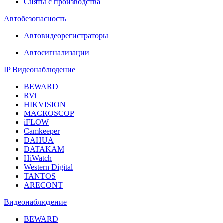
Сняты с производства
Автобезопасность
Автовидеорегистраторы
Автосигнализации
IP Видеонаблюдение
BEWARD
RVi
HIKVISION
MACROSCOP
iFLOW
Camkeeper
DAHUA
DATAKAM
HiWatch
Western Digital
TANTOS
ARECONT
Видеонаблюдение
BEWARD