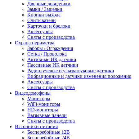
Дверные доводчики
Замки / Защелки
Кнопки выхода
Считыватели
Карточки и брелоки
Аксессуары
Сняты с производства
Охрана периметра
Заборы / Ограждения
Сетка / Проволока
Активные ИК датчики
Пассивные ИК датчики
Радиолучевые и ультразвуковые датчики
Вибрационные и датчики изменения положения
Аксессуары
Сняты с производства
Видеодомофоны
Мониторы
WiFi-мониторы
HD-мониторы
Вызывные панели
Сняты с производства
Источники питания
Бесперебойные 12В
Бесперебойные 24В