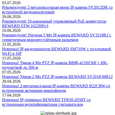
03.07.2026
Рекомендуем! 2-мегапиксельная мини IP-камера SV2012DR со
встроенной видеоаналитикой
26.06.2026
Рекомендуем! 16-канальный управляемый PoE коммутатор
BEWARD STW-1622HPv3
16.06.2026
Рекомендуем! Уличная 5 Мп IP-камера BEWARD SV3218R2 с
герметичным морозоустойчивым разъемом
21.05.2026
Новинка! IP-видеомонитор BEWARD SM710W с поддержкой
Wi-Fi и SIP
15.05.2026
Новинка! Умная 4 Мп PTZ IP-камера B89R-4218Z36F с ИК-
подсветкой до 300 м
07.05.2026
Новинка! Умная 2 Мп PTZ IP-камера BEWARD SV2018-MR12
28.04.2026
Новинка! 2-мегапиксельная IP-камера BEWARD B22CRW со
встроенным активным микрофоном
17.04.2026
Новинка! IP-терминал BEWARD TFR50-205RT со
встроенным мультиформатным считывателем