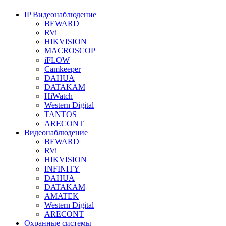
IP Видеонаблюдение
BEWARD
RVi
HIKVISION
MACROSCOP
iFLOW
Camkeeper
DAHUA
DATAKAM
HiWatch
Western Digital
TANTOS
ARECONT
Видеонаблюдение
BEWARD
RVi
HIKVISION
INFINITY
DAHUA
DATAKAM
AMATEK
Western Digital
ARECONT
Охранные системы