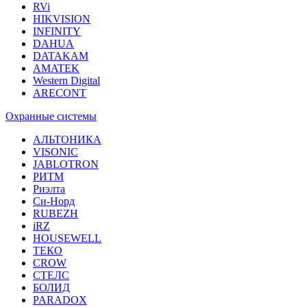
RVi
HIKVISION
INFINITY
DAHUA
DATAKAM
AMATEK
Western Digital
ARECONT
Охранные системы
АЛЬТОНИКА
VISONIC
JABLOTRON
РИТМ
Риэлта
Си-Норд
RUBEZH
iRZ
HOUSEWELL
ТЕКО
CROW
СТЕЛС
БОЛИД
PARADOX