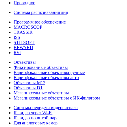
Проводное
Система распознавания лиц
Программное обеспечение
MACROSCOP
TRASSIR
ISS
STILSOFT
BEWARD
RVi
Объективы
Фиксированные объективы
Вариофокальные объективы ручные
Вариофокальные объективы авто
Объективы М12
Объективы D1
Мегапиксельные объективы
Мегапиксельные объективы с ИК-фильтром
Системы передачи видеосигнала
IP видео через Wi-Fi
IP видео по витой паре
Для аналоговых камер