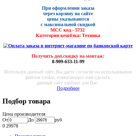
При оформлении заказа
через корзину на сайте
цены указываются
с максималь
ной скидко
й
МСС код - 5732
Категория кешбэка: Техника
Получить доп.скидку на монтаж
:
8-909-633-11-99
Используя данный сайт, Вы даете согласие на использование
файлов cookie, помогающих нам сделать
данный сайт удобнее для Вас.
Подробнее
Подбор товара
Цена производителя
От
До
руб
0
29978