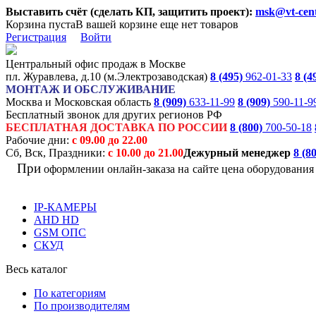
Выставить счёт (сделать КП, защитить проект):
msk@vt-cent
Корзина пуста
В вашей корзине еще нет товаров
Регистрация
Войти
Центральный офис продаж в Москве
пл. Журавлева, д.10 (м.Электрозаводская)
8 (495)
962-01-33
8 (4
МОНТАЖ И ОБСЛУЖИВАНИЕ
Москва и Московская область
8 (909)
633-11-99
8 (909)
590-11-9
Бесплатный звонок для других регионов РФ
БЕСПЛАТНАЯ ДОСТАВКА ПО РОССИИ
8 (800)
700-50-18
Рабочие дни:
с 09.00 до 22.00
Сб, Вск, Праздники:
с 10.00 до 21.00
Дежурный менеджер
8 (8
При
оформлении онлайн-заказа на
сайте цена оборудовани
IP-КАМЕРЫ
AHD HD
GSM ОПС
СКУД
Весь каталог
По категориям
По производителям