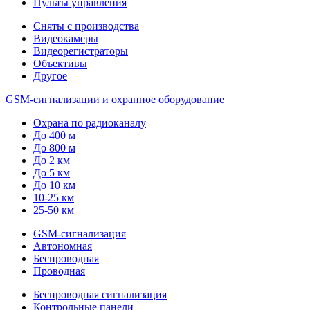
Пульты управления
Сняты с производства
Видеокамеры
Видеорегистраторы
Объективы
Другое
GSM-сигнализации и охранное оборудование
Охрана по радиоканалу
До 400 м
До 800 м
До 2 км
До 5 км
До 10 км
10-25 км
25-50 км
GSM-сигнализация
Автономная
Беспроводная
Проводная
Беспроводная сигнализация
Контрольные панели