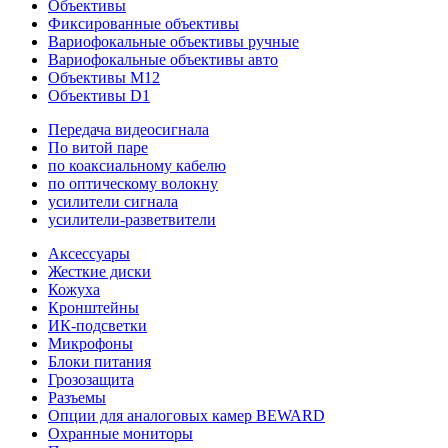
Объективы
Фиксированные объективы
Вариофокальные объективы ручные
Вариофокальные объективы авто
Объективы M12
Объективы D1
Передача видеосигнала
По витой паре
по коаксиальному кабелю
по оптическому волокну
усилители сигнала
усилители-разветвители
Аксессуары
Жесткие диски
Кожуха
Кронштейны
ИК-подсветки
Микрофоны
Блоки питания
Грозозащита
Разъемы
Опции для аналоговых камер BEWARD
Охранные мониторы