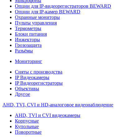
Микрофоны
Опции для IP-видеорегистраторов BEWARD
Опции для IP-камер BEWARD
Охранные мониторы
Пульты управления
Термометры
Блоки питания
Инжекторы
Грозозащита
Разъёмы
Мониторинг
Сняты с производства
IP Видеокамеры
IP Видеорегистраторы
Объективы
Другое
AHD, TVI, CVI и HD-аналоговое видеонаблюдение
AHD, TVI и CVI видеокамеры
Корпусные
Купольные
Поворотные