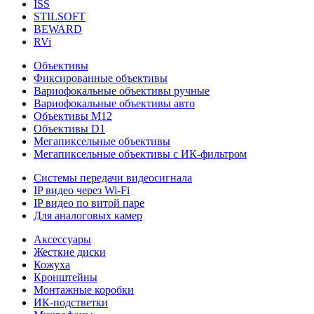
ISS
STILSOFT
BEWARD
RVi
Объективы
Фиксированные объективы
Вариофокальные объективы ручные
Вариофокальные объективы авто
Объективы М12
Объективы D1
Мегапиксельные объективы
Мегапиксельные объективы с ИК-фильтром
Системы передачи видеосигнала
IP видео через Wi-Fi
IP видео по витой паре
Для аналоговых камер
Аксессуары
Жесткие диски
Кожуха
Кронштейны
Монтажные коробки
ИК-подстветки