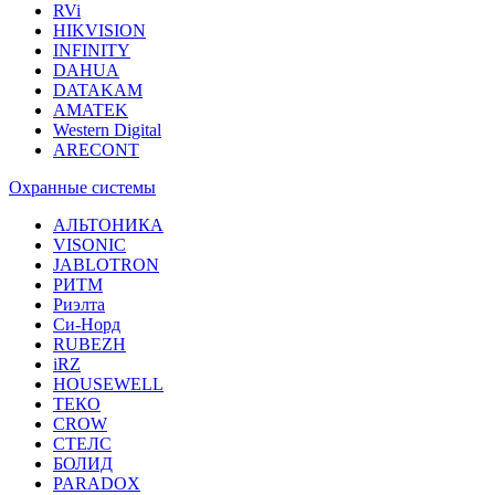
RVi
HIKVISION
INFINITY
DAHUA
DATAKAM
AMATEK
Western Digital
ARECONT
Охранные системы
АЛЬТОНИКА
VISONIC
JABLOTRON
РИТМ
Риэлта
Си-Норд
RUBEZH
iRZ
HOUSEWELL
ТЕКО
CROW
СТЕЛС
БОЛИД
PARADOX