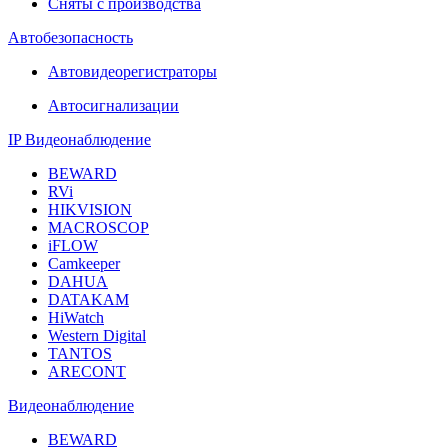
Сняты с производства
Автобезопасность
Автовидеорегистраторы
Автосигнализации
IP Видеонаблюдение
BEWARD
RVi
HIKVISION
MACROSCOP
iFLOW
Camkeeper
DAHUA
DATAKAM
HiWatch
Western Digital
TANTOS
ARECONT
Видеонаблюдение
BEWARD