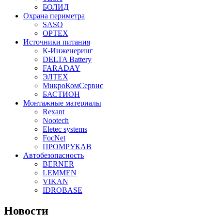
БОЛИД
Охрана периметра
SASO
OPTEX
Источники питания
К-Инженеринг
DELTA Battery
FARADAY
ЭЛТЕХ
МикроКомСервис
БАСТИОН
Монтажные материалы
Rexant
Nootech
Eletec systems
FocNet
ПРОМРУКАВ
Автобезопасность
BERNER
LEMMEN
VIKAN
IDROBASE
Новости