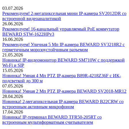
03.07.2026
Рекомендуем! 2-мегапиксельная мини IP-камера SV2012DR со
встроенной видеоаналитикой
26.06.2026
Рекомендуем! 16-канальный управляемый PoE коммутатор
BEWARD STW-1622HPv3
16.06.2026
Рекомендуем! Уличная 5 Мп IP-камера BEWARD SV3218R2 с
герметичным морозоустойчивым разъемом
21.05.2026
Новинка! IP-видеомонитор BEWARD SM710W с поддержкой
Wi-Fi и SIP
15.05.2026
Новинка! Умная 4 Мп PTZ IP-камера B89R-4218Z36F с ИК-
подсветкой до 300 м
07.05.2026
Новинка! Умная 2 Мп PTZ IP-камера BEWARD SV2018-MR12
28.04.2026
Новинка! 2-мегапиксельная IP-камера BEWARD B22CRW со
встроенным активным микрофоном
17.04.2026
Новинка! IP-терминал BEWARD TFR50-205RT со
встроенным мультиформатным считывателем