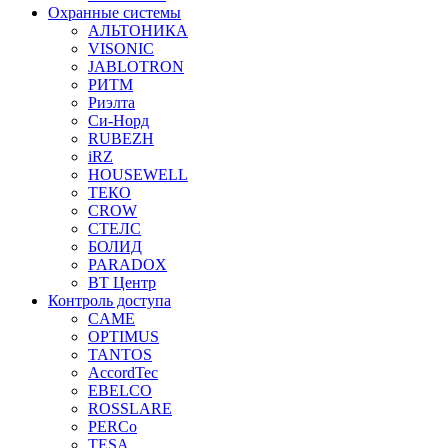
Охранные системы
АЛЬТОНИКА
VISONIC
JABLOTRON
РИТМ
Риэлта
Си-Норд
RUBEZH
iRZ
HOUSEWELL
ТЕКО
CROW
СТЕЛС
БОЛИД
PARADOX
ВТ Центр
Контроль доступа
CAME
OPTIMUS
TANTOS
AccordTec
EBELCO
ROSSLARE
PERCo
TESA