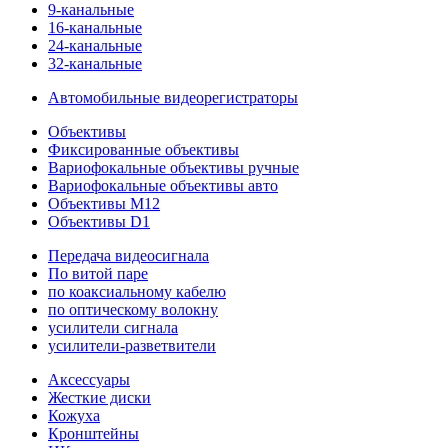
9-канальные
16-канальные
24-канальные
32-канальные
Автомобильные видеорегистраторы
Объективы
Фиксированные объективы
Вариофокальные объективы ручные
Вариофокальные объективы авто
Объективы M12
Объективы D1
Передача видеосигнала
По витой паре
по коаксиальному кабелю
по оптическому волокну
усилители сигнала
усилители-разветвители
Аксессуары
Жесткие диски
Кожуха
Кронштейны