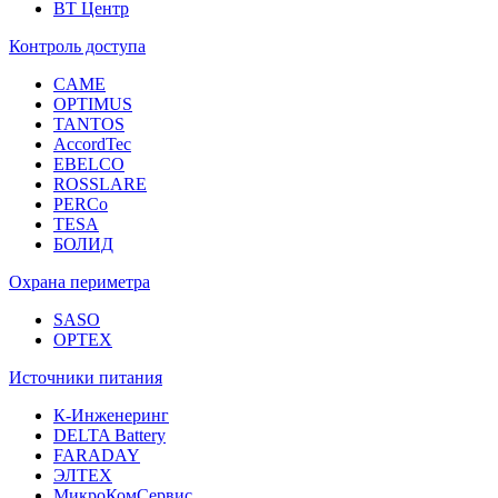
ВТ Центр
Контроль доступа
CAME
OPTIMUS
TANTOS
AccordTec
EBELCO
ROSSLARE
PERCo
TESA
БОЛИД
Охрана периметра
SASO
OPTEX
Источники питания
К-Инженеринг
DELTA Battery
FARADAY
ЭЛТЕХ
МикроКомСервис