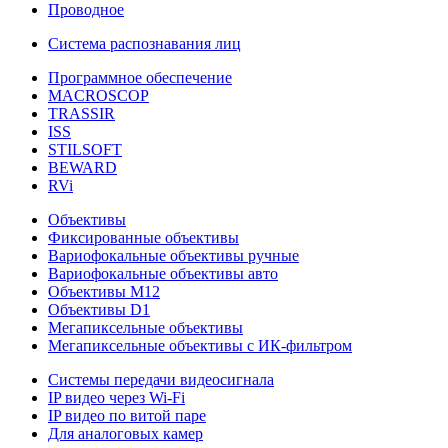
Проводное
Система распознавания лиц
Программное обеспечение
MACROSCOP
TRASSIR
ISS
STILSOFT
BEWARD
RVi
Объективы
Фиксированные объективы
Вариофокальные объективы ручные
Вариофокальные объективы авто
Объективы М12
Объективы D1
Мегапиксельные объективы
Мегапиксельные объективы с ИК-фильтром
Системы передачи видеосигнала
IP видео через Wi-Fi
IP видео по витой паре
Для аналоговых камер