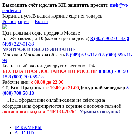
Выставить счёт (сделать КП, защитить проект):
msk@vt-
center.ru
Корзина пуста
В вашей корзине еще нет товаров
Регистрация
Войти
Центральный офис продаж в Москве
пл. Журавлева, д.10 (м.Электрозаводская)
8 (495)
962-01-33
8
(495)
227-01-33
МОНТАЖ И ОБСЛУЖИВАНИЕ
Москва и Московская область
8 (909)
633-11-99
8 (909)
590-11-
99
Бесплатный звонок для других регионов РФ
БЕСПЛАТНАЯ ДОСТАВКА ПО РОССИИ
8 (800)
700-50-
18
8 (800)
700-59-18
Рабочие дни:
с 09.00 до 22.00
Сб, Вск, Праздники:
с 10.00 до 21.00
Дежурный менеджер
8
(800)
700-50-18
При
оформлении онлайн-заказа на
сайте цена
оборудования формируются
в корзине с дополнительной
акционной
скидкой
"ЛЕТО-2026"
Удачных покупок!
IP-КАМЕРЫ
AHD HD