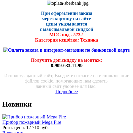
При оформлении заказа
через корзину на сайте
цены указываются
с максималь
ной скидко
й
МСС код - 5732
Категория кешбэка: Техника
Получить доп.скидку на монтаж
:
8-909-633-11-99
Используя данный сайт, Вы даете согласие на использование
файлов cookie, помогающих нам сделать
данный сайт удобнее для Вас.
Подробнее
Новинки
Прибор пожарный Mega Fire
Розн. цена:
12 710 руб.
В корзину