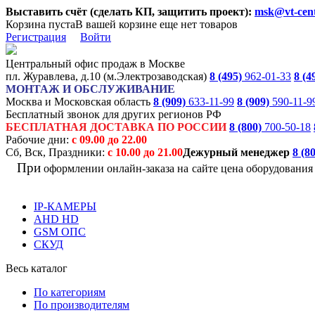
Выставить счёт (сделать КП, защитить проект):
msk@vt-cent
Корзина пуста
В вашей корзине еще нет товаров
Регистрация
Войти
Центральный офис продаж в Москве
пл. Журавлева, д.10 (м.Электрозаводская)
8 (495)
962-01-33
8 (4
МОНТАЖ И ОБСЛУЖИВАНИЕ
Москва и Московская область
8 (909)
633-11-99
8 (909)
590-11-9
Бесплатный звонок для других регионов РФ
БЕСПЛАТНАЯ ДОСТАВКА ПО РОССИИ
8 (800)
700-50-18
Рабочие дни:
с 09.00 до 22.00
Сб, Вск, Праздники:
с 10.00 до 21.00
Дежурный менеджер
8 (8
При
оформлении онлайн-заказа на
сайте цена оборудовани
IP-КАМЕРЫ
AHD HD
GSM ОПС
СКУД
Весь каталог
По категориям
По производителям