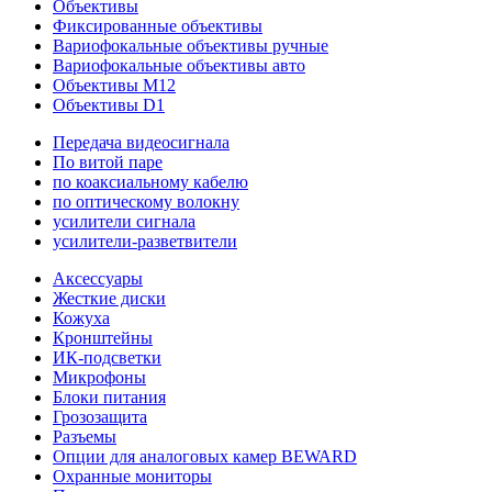
Объективы
Фиксированные объективы
Вариофокальные объективы ручные
Вариофокальные объективы авто
Объективы M12
Объективы D1
Передача видеосигнала
По витой паре
по коаксиальному кабелю
по оптическому волокну
усилители сигнала
усилители-разветвители
Аксессуары
Жесткие диски
Кожуха
Кронштейны
ИК-подсветки
Микрофоны
Блоки питания
Грозозащита
Разъемы
Опции для аналоговых камер BEWARD
Охранные мониторы