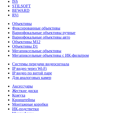
ISS
STILSOFT
BEWARD
RVi
Объективы
Фиксированные объективы
Вариофокальные объективы ручные
Вариофокальные объективы авто
Объективы М12
Объективы D1
Мегапиксельные объективы
Мегапиксельные объективы с ИК-фильтром
Системы передачи видеосигнала
IP видео через Wi-Fi
IP видео по витой паре
Для аналоговых камер
Аксессуары
Жесткие диски
Кожуха
Кронштейны
Монтажные коробки
ИК-подстветки