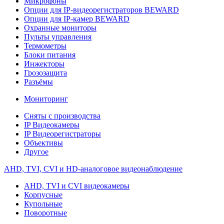
Микрофоны
Опции для IP-видеорегистраторов BEWARD
Опции для IP-камер BEWARD
Охранные мониторы
Пульты управления
Термометры
Блоки питания
Инжекторы
Грозозащита
Разъёмы
Мониторинг
Сняты с производства
IP Видеокамеры
IP Видеорегистраторы
Объективы
Другое
AHD, TVI, CVI и HD-аналоговое видеонаблюдение
AHD, TVI и CVI видеокамеры
Корпусные
Купольные
Поворотные