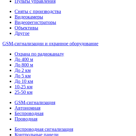
Пульты управления
Сняты с производства
Видеокамеры
Видеорегистраторы
Объективы
Другое
GSM-сигнализации и охранное оборудование
Охрана по радиоканалу
До 400 м
До 800 м
До 2 км
До 5 км
До 10 км
10-25 км
25-50 км
GSM-сигнализация
Автономная
Беспроводная
Проводная
Беспроводная сигнализация
Контрольные панели