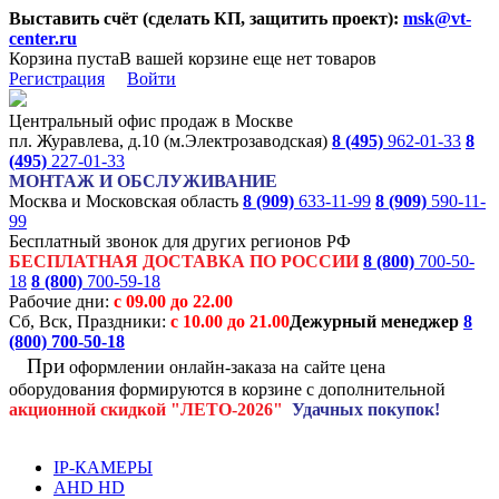
Выставить счёт (сделать КП, защитить проект):
msk@vt-
center.ru
Корзина пуста
В вашей корзине еще нет товаров
Регистрация
Войти
Центральный офис продаж в Москве
пл. Журавлева, д.10 (м.Электрозаводская)
8 (495)
962-01-33
8
(495)
227-01-33
МОНТАЖ И ОБСЛУЖИВАНИЕ
Москва и Московская область
8 (909)
633-11-99
8 (909)
590-11-
99
Бесплатный звонок для других регионов РФ
БЕСПЛАТНАЯ ДОСТАВКА ПО РОССИИ
8 (800)
700-50-
18
8 (800)
700-59-18
Рабочие дни:
с 09.00 до 22.00
Сб, Вск, Праздники:
с 10.00 до 21.00
Дежурный менеджер
8
(800)
700-50-18
При
оформлении онлайн-заказа на
сайте цена
оборудования формируются
в корзине с дополнительной
акционной
скидкой
"ЛЕТО-2026"
Удачных покупок!
IP-КАМЕРЫ
AHD HD