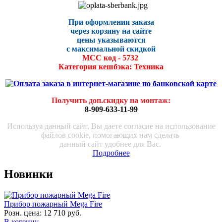
При оформлении заказа
через корзину на сайте
цены указываются
с максималь
ной скидко
й
МСС код - 5732
Категория кешбэка: Техника
Получить доп.скидку на монтаж
:
8-909-633-11-99
Используя данный сайт, Вы даете согласие на использование
файлов cookie, помогающих нам сделать
данный сайт удобнее для Вас.
Подробнее
Новинки
Прибор пожарный Mega Fire
Розн. цена:
12 710 руб.
В корзину