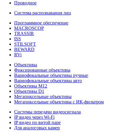
Проводное
Система распознавания лиц
Программное обеспечение
MACROSCOP
TRASSIR
ISS
STILSOFT
BEWARD
RVi
Объективы
Фиксированные объективы
Вариофокальные объективы ручные
Вариофокальные объективы авто
Объективы М12
Объективы D1
Мегапиксельные объективы
Мегапиксельные объективы с ИК-фильтром
Системы передачи видеосигнала
IP видео через Wi-Fi
IP видео по витой паре
Для аналоговых камер