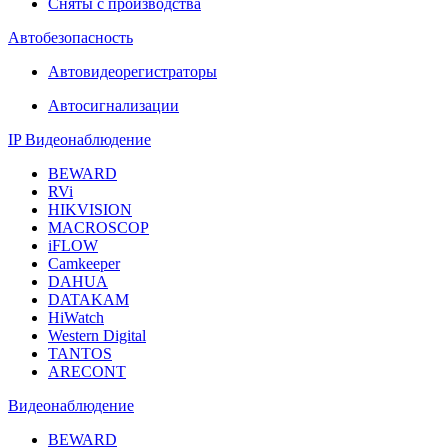
Сняты с производства
Автобезопасность
Автовидеорегистраторы
Автосигнализации
IP Видеонаблюдение
BEWARD
RVi
HIKVISION
MACROSCOP
iFLOW
Camkeeper
DAHUA
DATAKAM
HiWatch
Western Digital
TANTOS
ARECONT
Видеонаблюдение
BEWARD