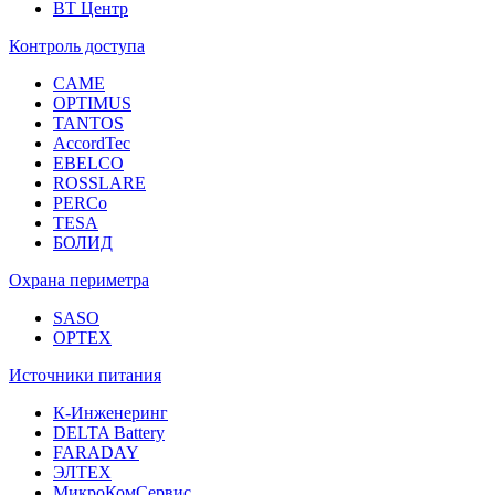
ВТ Центр
Контроль доступа
CAME
OPTIMUS
TANTOS
AccordTec
EBELCO
ROSSLARE
PERCo
TESA
БОЛИД
Охрана периметра
SASO
OPTEX
Источники питания
К-Инженеринг
DELTA Battery
FARADAY
ЭЛТЕХ
МикроКомСервис