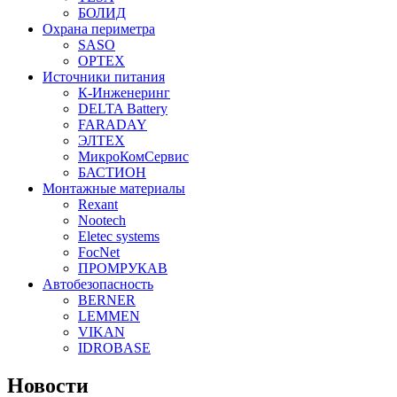
БОЛИД
Охрана периметра
SASO
OPTEX
Источники питания
К-Инженеринг
DELTA Battery
FARADAY
ЭЛТЕХ
МикроКомСервис
БАСТИОН
Монтажные материалы
Rexant
Nootech
Eletec systems
FocNet
ПРОМРУКАВ
Автобезопасность
BERNER
LEMMEN
VIKAN
IDROBASE
Новости