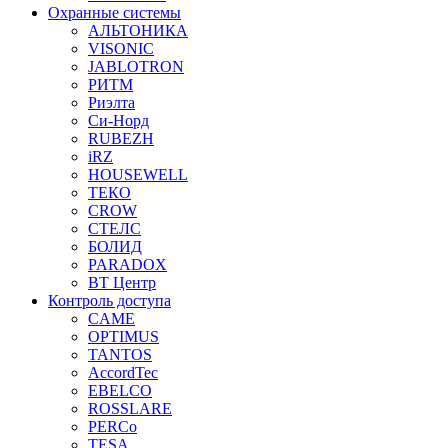
Охранные системы
АЛЬТОНИКА
VISONIC
JABLOTRON
РИТМ
Риэлта
Си-Норд
RUBEZH
iRZ
HOUSEWELL
ТЕКО
CROW
СТЕЛС
БОЛИД
PARADOX
ВТ Центр
Контроль доступа
CAME
OPTIMUS
TANTOS
AccordTec
EBELCO
ROSSLARE
PERCo
TESA