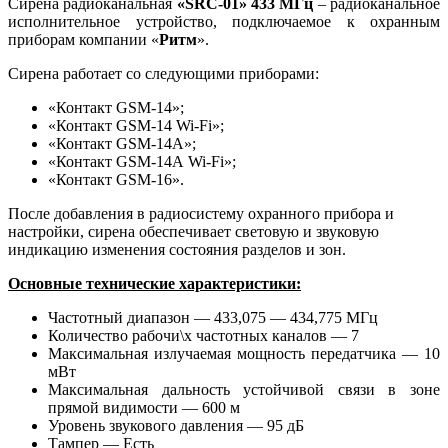
Сирена радиоканальная
«SRC-01» 433 МГц
– радиоканальное
исполнительное устройство, подключаемое к охранным
приборам компании «
Ритм
».
Сирена работает со следующими приборами:
«Контакт GSM-14»;
«Контакт GSM-14 Wi-Fi»;
«Контакт GSM-14А»;
«Контакт GSM-14А Wi-Fi»;
«Контакт GSM-16».
После добавления в радиосистему охранного прибора и
настройки, сирена обеспечивает световую и звуковую
индикацию изменения состояния разделов и зон.
Основные технические характеристики:
Частотный диапазон — 433,075 — 434,775 МГц
Количество рабочи\х частотных каналов — 7
Максимальная излучаемая мощность передатчика — 10
мВт
Максимальная дальность устойчивой связи в зоне
прямой видимости — 600 м
Уровень звукового давления — 95 дБ
Тампер — Есть