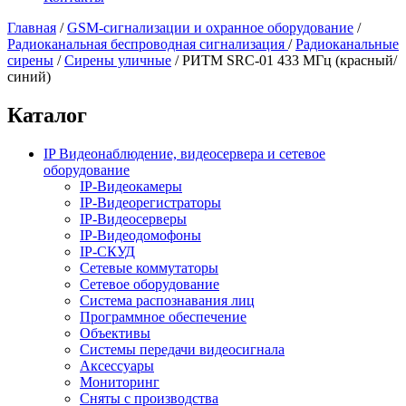
Главная
/
GSM-сигнализации и охранное оборудование
/
Радиоканальная беспроводная сигнализация
/
Радиоканальные
сирены
/
Сирены уличные
/
РИТМ SRC-01 433 МГц (красный/
синий)
Каталог
IP Видеонаблюдение, видеосервера и сетевое
оборудование
IP-Видеокамеры
IP-Видеорегистраторы
IP-Видеосерверы
IP-Видеодомофоны
IP-СКУД
Сетевые коммутаторы
Сетевое оборудование
Система распознавания лиц
Программное обеспечение
Объективы
Системы передачи видеосигнала
Аксессуары
Мониторинг
Сняты с производства