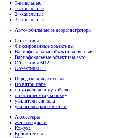
9-канальные
16-канальные
24-канальные
32-канальные
Автомобильные видеорегистраторы
Объективы
Фиксированные объективы
Вариофокальные объективы ручные
Вариофокальные объективы авто
Объективы M12
Объективы D1
Передача видеосигнала
По витой паре
по коаксиальному кабелю
по оптическому волокну
усилители сигнала
усилители-разветвители
Аксессуары
Жесткие диски
Кожуха
Кронштейны