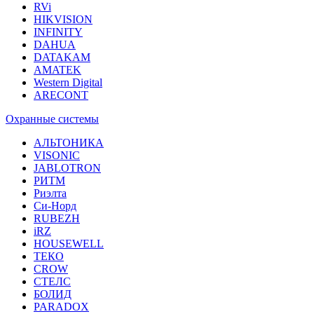
RVi
HIKVISION
INFINITY
DAHUA
DATAKAM
AMATEK
Western Digital
ARECONT
Охранные системы
АЛЬТОНИКА
VISONIC
JABLOTRON
РИТМ
Риэлта
Си-Норд
RUBEZH
iRZ
HOUSEWELL
ТЕКО
CROW
СТЕЛС
БОЛИД
PARADOX