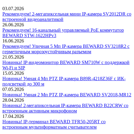
03.07.2026
Рекомендуем! 2-мегапиксельная мини IP-камера SV2012DR со
встроенной видеоаналитикой
26.06.2026
Рекомендуем! 16-канальный управляемый PoE коммутатор
BEWARD STW-1622HPv3
16.06.2026
Рекомендуем! Уличная 5 Мп IP-камера BEWARD SV3218R2 с
герметичным морозоустойчивым разъемом
21.05.2026
Новинка! IP-видеомонитор BEWARD SM710W с поддержкой
Wi-Fi и SIP
15.05.2026
Новинка! Умная 4 Мп PTZ IP-камера B89R-4218Z36F с ИК-
подсветкой до 300 м
07.05.2026
Новинка! Умная 2 Мп PTZ IP-камера BEWARD SV2018-MR12
28.04.2026
Новинка! 2-мегапиксельная IP-камера BEWARD B22CRW со
встроенным активным микрофоном
17.04.2026
Новинка! IP-терминал BEWARD TFR50-205RT со
встроенным мультиформатным считывателем