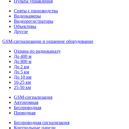
Пульты управления
Сняты с производства
Видеокамеры
Видеорегистраторы
Объективы
Другое
GSM-сигнализации и охранное оборудование
Охрана по радиоканалу
До 400 м
До 800 м
До 2 км
До 5 км
До 10 км
10-25 км
25-50 км
GSM-сигнализация
Автономная
Беспроводная
Проводная
Беспроводная сигнализация
Контрольные панели