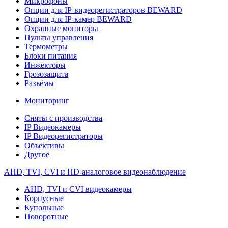
Микрофоны
Опции для IP-видеорегистраторов BEWARD
Опции для IP-камер BEWARD
Охранные мониторы
Пульты управления
Термометры
Блоки питания
Инжекторы
Грозозащита
Разъёмы
Мониторинг
Сняты с производства
IP Видеокамеры
IP Видеорегистраторы
Объективы
Другое
AHD, TVI, CVI и HD-аналоговое видеонаблюдение
AHD, TVI и CVI видеокамеры
Корпусные
Купольные
Поворотные