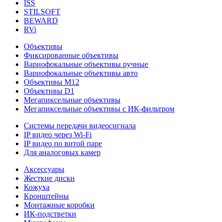
ISS
STILSOFT
BEWARD
RVi
Объективы
Фиксированные объективы
Вариофокальные объективы ручные
Вариофокальные объективы авто
Объективы М12
Объективы D1
Мегапиксельные объективы
Мегапиксельные объективы с ИК-фильтром
Системы передачи видеосигнала
IP видео через Wi-Fi
IP видео по витой паре
Для аналоговых камер
Аксессуары
Жесткие диски
Кожуха
Кронштейны
Монтажные коробки
ИК-подстветки