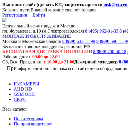
Выставить счёт (сделать КП, защитить проект):
msk@vt-cent
Корзина пуста
В вашей корзине еще нет товаров
Регистрация
Войти
Центральный офис продаж в Москве
пл. Журавлева, д.10 (м.Электрозаводская)
8 (495)
962-01-33
8 (4
МОНТАЖ И ОБСЛУЖИВАНИЕ
Москва и Московская область
8 (909)
633-11-99
8 (909)
590-11-9
Бесплатный звонок для других регионов РФ
БЕСПЛАТНАЯ ДОСТАВКА ПО РОССИИ
8 (800)
700-50-18
Рабочие дни:
с 09.00 до 22.00
Сб, Вск, Праздники:
с 10.00 до 21.00
Дежурный менеджер
8 (8
При
оформлении онлайн-заказа на
сайте цена оборудовани
IP-КАМЕРЫ
AHD HD
GSM ОПС
СКУД
Весь каталог
По категориям
По производителям