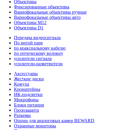
Объективы
Фиксированные объективы
Вариофокальные объективы ручные
Вариофокальные объективы авто
Объективы M12
Объективы D1
Передача видеосигнала
По витой паре
по коаксиальному кабелю
по оптическому волокну
усилители сигнала
усилители-разветвители
Аксессуары
Жесткие диски
Кожуха
Кронштейны
ИК-подсветки
Микрофоны
Блоки питания
Грозозащита
Разъемы
Опции для аналоговых камер BEWARD
Охранные мониторы