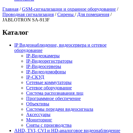
Главная
/
GSM-сигнализации и охранное оборудование
/
Проводная сигнализация
/
Сирены
/
Для помещения
/
JABLOTRON SA-913F
Каталог
IP Видеонаблюдение, видеосервера и сетевое
оборудование
IP-Видеокамеры
IP-Видеорегистраторы
IP-Видеосерверы
IP-Видеодомофоны
IP-СКУД
Сетевые коммутаторы
Сетевое оборудование
Система распознавания лиц
Программное обеспечение
Объективы
Системы передачи видеосигнала
Аксессуары
Мониторинг
Сняты с производства
AHD, TVI, CVI и HD-аналоговое видеонаблюдение