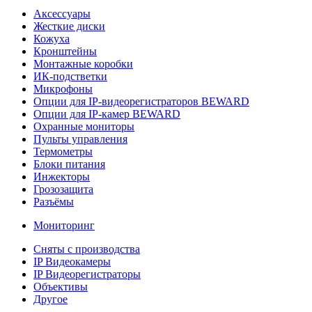
Аксессуары
Жесткие диски
Кожуха
Кронштейны
Монтажные коробки
ИК-подстветки
Микрофоны
Опции для IP-видеорегистраторов BEWARD
Опции для IP-камер BEWARD
Охранные мониторы
Пульты управления
Термометры
Блоки питания
Инжекторы
Грозозащита
Разъёмы
Мониторинг
Сняты с производства
IP Видеокамеры
IP Видеорегистраторы
Объективы
Другое