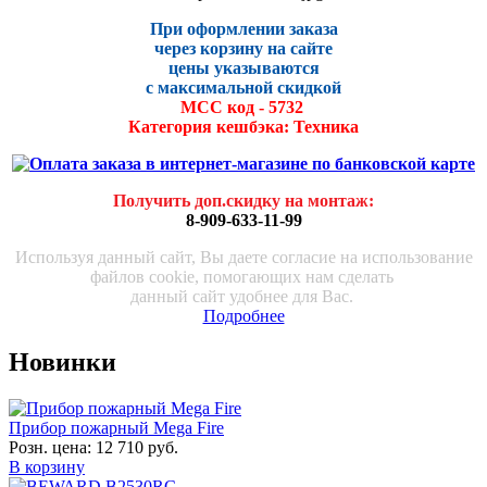
При оформлении заказа
через корзину на сайте
цены указываются
с максималь
ной скидко
й
МСС код - 5732
Категория кешбэка: Техника
Получить доп.скидку на монтаж
:
8-909-633-11-99
Используя данный сайт, Вы даете согласие на использование
файлов cookie, помогающих нам сделать
данный сайт удобнее для Вас.
Подробнее
Новинки
Прибор пожарный Mega Fire
Розн. цена:
12 710 руб.
В корзину