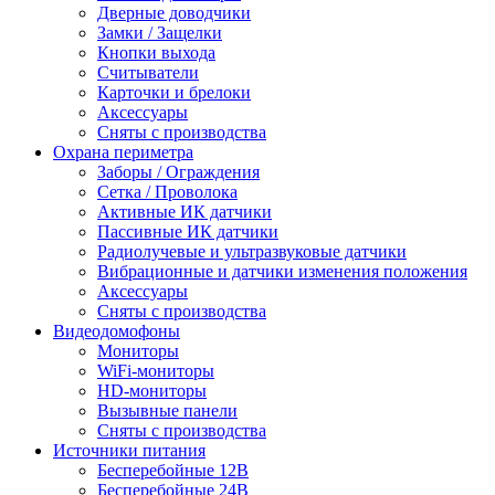
Дверные доводчики
Замки / Защелки
Кнопки выхода
Считыватели
Карточки и брелоки
Аксессуары
Сняты с производства
Охрана периметра
Заборы / Ограждения
Сетка / Проволока
Активные ИК датчики
Пассивные ИК датчики
Радиолучевые и ультразвуковые датчики
Вибрационные и датчики изменения положения
Аксессуары
Сняты с производства
Видеодомофоны
Мониторы
WiFi-мониторы
HD-мониторы
Вызывные панели
Сняты с производства
Источники питания
Бесперебойные 12В
Бесперебойные 24В