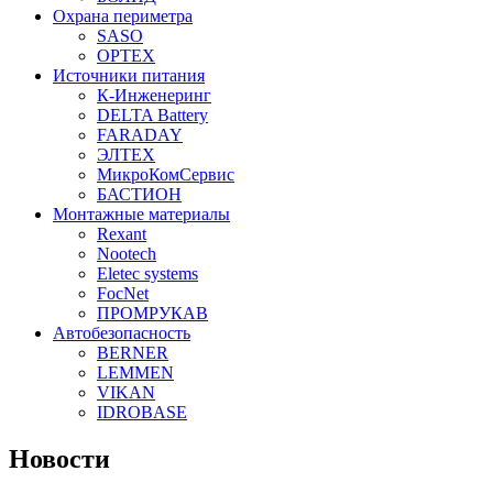
Охрана периметра
SASO
OPTEX
Источники питания
К-Инженеринг
DELTA Battery
FARADAY
ЭЛТЕХ
МикроКомСервис
БАСТИОН
Монтажные материалы
Rexant
Nootech
Eletec systems
FocNet
ПРОМРУКАВ
Автобезопасность
BERNER
LEMMEN
VIKAN
IDROBASE
Новости