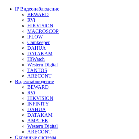
IP Видеонаблюдение
BEWARD
RVi
HIKVISION
MACROSCOP
iFLOW
Camkeeper
DAHUA
DATAKAM
HiWatch
Western Digital
TANTOS
ARECONT
Видеонаблюдение
BEWARD
RVi
HIKVISION
INFINITY
DAHUA
DATAKAM
AMATEK
Western Digital
ARECONT
Охранные системы