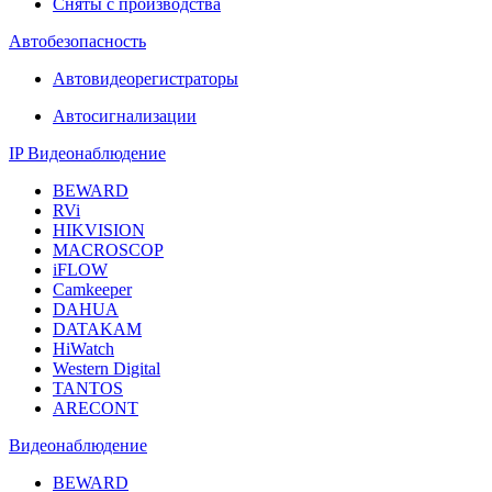
Сняты с производства
Автобезопасность
Автовидеорегистраторы
Автосигнализации
IP Видеонаблюдение
BEWARD
RVi
HIKVISION
MACROSCOP
iFLOW
Camkeeper
DAHUA
DATAKAM
HiWatch
Western Digital
TANTOS
ARECONT
Видеонаблюдение
BEWARD