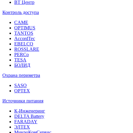
ВТ Центр
Контроль доступа
CAME
OPTIMUS
TANTOS
AccordTec
EBELCO
ROSSLARE
PERCo
TESA
БОЛИД
Охрана периметра
SASO
OPTEX
Источники питания
К-Инженеринг
DELTA Battery
FARADAY
ЭЛТЕХ
МикроКомСервис