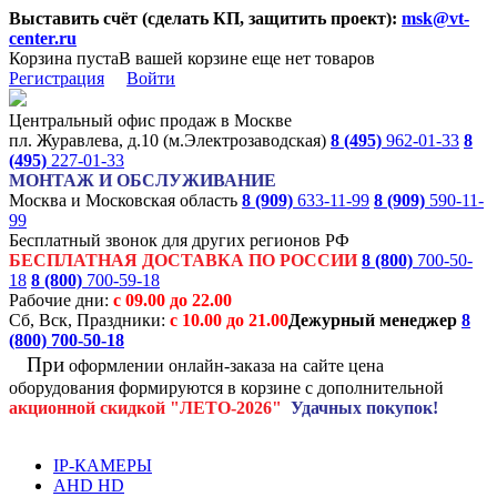
Выставить счёт (сделать КП, защитить проект):
msk@vt-
center.ru
Корзина пуста
В вашей корзине еще нет товаров
Регистрация
Войти
Центральный офис продаж в Москве
пл. Журавлева, д.10 (м.Электрозаводская)
8 (495)
962-01-33
8
(495)
227-01-33
МОНТАЖ И ОБСЛУЖИВАНИЕ
Москва и Московская область
8 (909)
633-11-99
8 (909)
590-11-
99
Бесплатный звонок для других регионов РФ
БЕСПЛАТНАЯ ДОСТАВКА ПО РОССИИ
8 (800)
700-50-
18
8 (800)
700-59-18
Рабочие дни:
с 09.00 до 22.00
Сб, Вск, Праздники:
с 10.00 до 21.00
Дежурный менеджер
8
(800)
700-50-18
При
оформлении онлайн-заказа на
сайте цена
оборудования формируются
в корзине с дополнительной
акционной
скидкой
"ЛЕТО-2026"
Удачных покупок!
IP-КАМЕРЫ
AHD HD