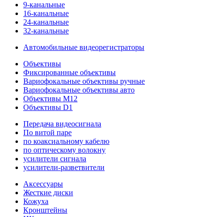
9-канальные
16-канальные
24-канальные
32-канальные
Автомобильные видеорегистраторы
Объективы
Фиксированные объективы
Вариофокальные объективы ручные
Вариофокальные объективы авто
Объективы M12
Объективы D1
Передача видеосигнала
По витой паре
по коаксиальному кабелю
по оптическому волокну
усилители сигнала
усилители-разветвители
Аксессуары
Жесткие диски
Кожуха
Кронштейны