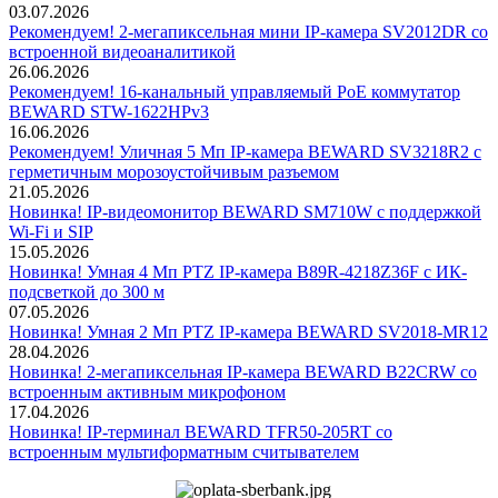
03.07.2026
Рекомендуем! 2-мегапиксельная мини IP-камера SV2012DR со
встроенной видеоаналитикой
26.06.2026
Рекомендуем! 16-канальный управляемый PoE коммутатор
BEWARD STW-1622HPv3
16.06.2026
Рекомендуем! Уличная 5 Мп IP-камера BEWARD SV3218R2 с
герметичным морозоустойчивым разъемом
21.05.2026
Новинка! IP-видеомонитор BEWARD SM710W с поддержкой
Wi-Fi и SIP
15.05.2026
Новинка! Умная 4 Мп PTZ IP-камера B89R-4218Z36F с ИК-
подсветкой до 300 м
07.05.2026
Новинка! Умная 2 Мп PTZ IP-камера BEWARD SV2018-MR12
28.04.2026
Новинка! 2-мегапиксельная IP-камера BEWARD B22CRW со
встроенным активным микрофоном
17.04.2026
Новинка! IP-терминал BEWARD TFR50-205RT со
встроенным мультиформатным считывателем