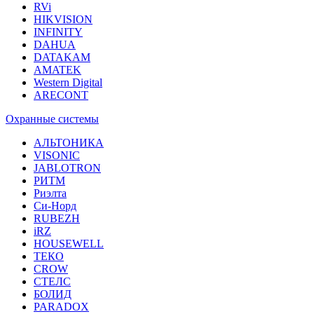
RVi
HIKVISION
INFINITY
DAHUA
DATAKAM
AMATEK
Western Digital
ARECONT
Охранные системы
АЛЬТОНИКА
VISONIC
JABLOTRON
РИТМ
Риэлта
Си-Норд
RUBEZH
iRZ
HOUSEWELL
ТЕКО
CROW
СТЕЛС
БОЛИД
PARADOX