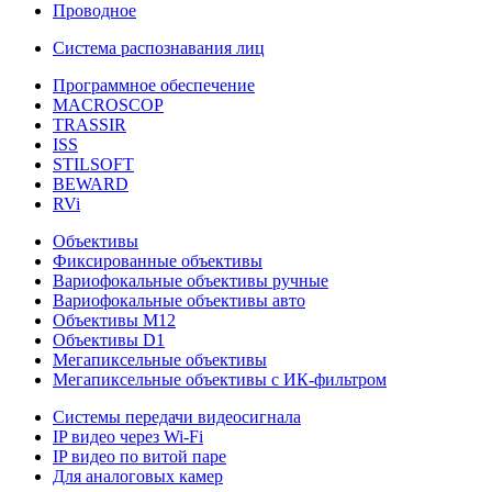
Проводное
Система распознавания лиц
Программное обеспечение
MACROSCOP
TRASSIR
ISS
STILSOFT
BEWARD
RVi
Объективы
Фиксированные объективы
Вариофокальные объективы ручные
Вариофокальные объективы авто
Объективы М12
Объективы D1
Мегапиксельные объективы
Мегапиксельные объективы с ИК-фильтром
Системы передачи видеосигнала
IP видео через Wi-Fi
IP видео по витой паре
Для аналоговых камер