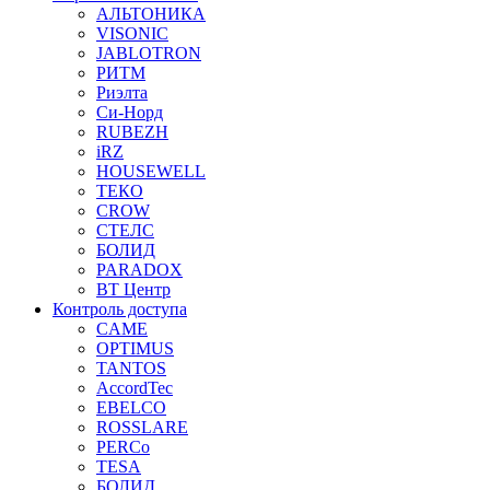
АЛЬТОНИКА
VISONIC
JABLOTRON
РИТМ
Риэлта
Си-Норд
RUBEZH
iRZ
HOUSEWELL
ТЕКО
CROW
СТЕЛС
БОЛИД
PARADOX
ВТ Центр
Контроль доступа
CAME
OPTIMUS
TANTOS
AccordTec
EBELCO
ROSSLARE
PERCo
TESA
БОЛИД