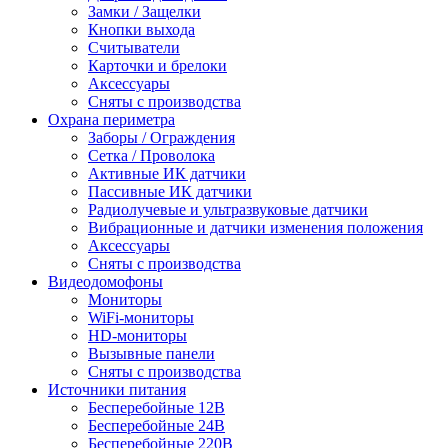
Замки / Защелки
Кнопки выхода
Считыватели
Карточки и брелоки
Аксессуары
Сняты с производства
Охрана периметра
Заборы / Ограждения
Сетка / Проволока
Активные ИК датчики
Пассивные ИК датчики
Радиолучевые и ультразвуковые датчики
Вибрационные и датчики изменения положения
Аксессуары
Сняты с производства
Видеодомофоны
Мониторы
WiFi-мониторы
HD-мониторы
Вызывные панели
Сняты с производства
Источники питания
Бесперебойные 12В
Бесперебойные 24В
Бесперебойные 220В