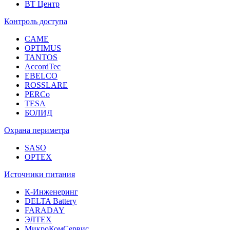
ВТ Центр
Контроль доступа
CAME
OPTIMUS
TANTOS
AccordTec
EBELCO
ROSSLARE
PERCo
TESA
БОЛИД
Охрана периметра
SASO
OPTEX
Источники питания
К-Инженеринг
DELTA Battery
FARADAY
ЭЛТЕХ
МикроКомСервис