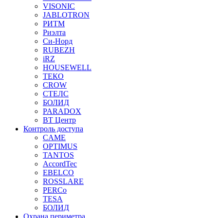
VISONIC
JABLOTRON
РИТМ
Риэлта
Си-Норд
RUBEZH
iRZ
HOUSEWELL
ТЕКО
CROW
СТЕЛС
БОЛИД
PARADOX
ВТ Центр
Контроль доступа
CAME
OPTIMUS
TANTOS
AccordTec
EBELCO
ROSSLARE
PERCo
TESA
БОЛИД
Охрана периметра