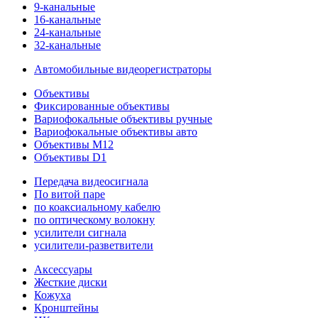
9-канальные
16-канальные
24-канальные
32-канальные
Автомобильные видеорегистраторы
Объективы
Фиксированные объективы
Вариофокальные объективы ручные
Вариофокальные объективы авто
Объективы M12
Объективы D1
Передача видеосигнала
По витой паре
по коаксиальному кабелю
по оптическому волокну
усилители сигнала
усилители-разветвители
Аксессуары
Жесткие диски
Кожуха
Кронштейны