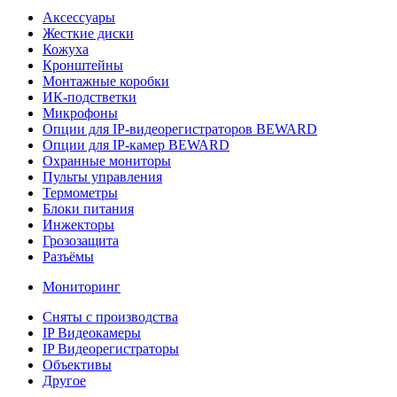
Аксессуары
Жесткие диски
Кожуха
Кронштейны
Монтажные коробки
ИК-подстветки
Микрофоны
Опции для IP-видеорегистраторов BEWARD
Опции для IP-камер BEWARD
Охранные мониторы
Пульты управления
Термометры
Блоки питания
Инжекторы
Грозозащита
Разъёмы
Мониторинг
Сняты с производства
IP Видеокамеры
IP Видеорегистраторы
Объективы
Другое