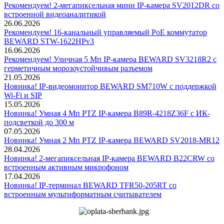
Рекомендуем! 2-мегапиксельная мини IP-камера SV2012DR со
встроенной видеоаналитикой
26.06.2026
Рекомендуем! 16-канальный управляемый PoE коммутатор
BEWARD STW-1622HPv3
16.06.2026
Рекомендуем! Уличная 5 Мп IP-камера BEWARD SV3218R2 с
герметичным морозоустойчивым разъемом
21.05.2026
Новинка! IP-видеомонитор BEWARD SM710W с поддержкой
Wi-Fi и SIP
15.05.2026
Новинка! Умная 4 Мп PTZ IP-камера B89R-4218Z36F с ИК-
подсветкой до 300 м
07.05.2026
Новинка! Умная 2 Мп PTZ IP-камера BEWARD SV2018-MR12
28.04.2026
Новинка! 2-мегапиксельная IP-камера BEWARD B22CRW со
встроенным активным микрофоном
17.04.2026
Новинка! IP-терминал BEWARD TFR50-205RT со
встроенным мультиформатным считывателем