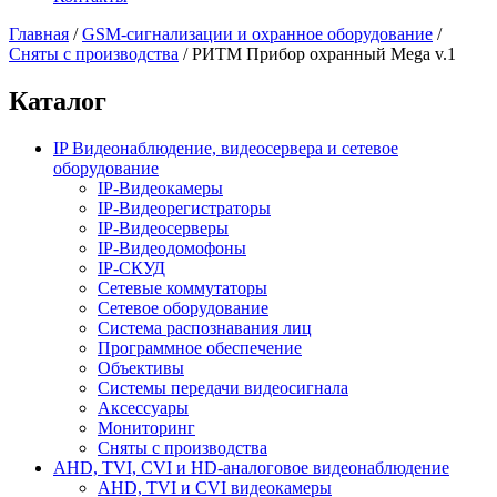
Главная
/
GSM-сигнализации и охранное оборудование
/
Сняты с производства
/
РИТМ Прибор охранный Mega v.1
Каталог
IP Видеонаблюдение, видеосервера и сетевое
оборудование
IP-Видеокамеры
IP-Видеорегистраторы
IP-Видеосерверы
IP-Видеодомофоны
IP-СКУД
Сетевые коммутаторы
Сетевое оборудование
Система распознавания лиц
Программное обеспечение
Объективы
Системы передачи видеосигнала
Аксессуары
Мониторинг
Сняты с производства
AHD, TVI, CVI и HD-аналоговое видеонаблюдение
AHD, TVI и CVI видеокамеры