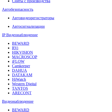
Сняты с производства
Автобезопасность
Автовидеорегистраторы
Автосигнализации
IP Видеонаблюдение
BEWARD
RVi
HIKVISION
MACROSCOP
iFLOW
Camkeeper
DAHUA
DATAKAM
HiWatch
Western Digital
TANTOS
ARECONT
Видеонаблюдение
BEWARD