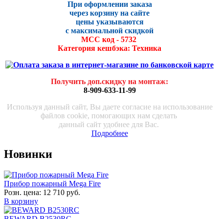
При оформлении заказа
через корзину на сайте
цены указываются
с максималь
ной скидко
й
МСС код - 5732
Категория кешбэка: Техника
Получить доп.скидку на монтаж
:
8-909-633-11-99
Используя данный сайт, Вы даете согласие на использование
файлов cookie, помогающих нам сделать
данный сайт удобнее для Вас.
Подробнее
Новинки
Прибор пожарный Mega Fire
Розн. цена:
12 710 руб.
В корзину
BEWARD B2530RC