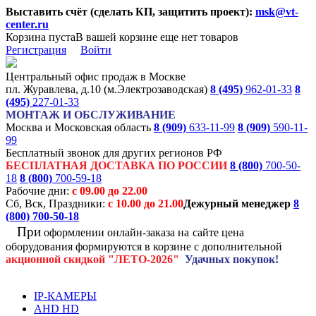
Выставить счёт (сделать КП, защитить проект):
msk@vt-
center.ru
Корзина пуста
В вашей корзине еще нет товаров
Регистрация
Войти
Центральный офис продаж в Москве
пл. Журавлева, д.10 (м.Электрозаводская)
8 (495)
962-01-33
8
(495)
227-01-33
МОНТАЖ И ОБСЛУЖИВАНИЕ
Москва и Московская область
8 (909)
633-11-99
8 (909)
590-11-
99
Бесплатный звонок для других регионов РФ
БЕСПЛАТНАЯ ДОСТАВКА ПО РОССИИ
8 (800)
700-50-
18
8 (800)
700-59-18
Рабочие дни:
с 09.00 до 22.00
Сб, Вск, Праздники:
с 10.00 до 21.00
Дежурный менеджер
8
(800)
700-50-18
При
оформлении онлайн-заказа на
сайте цена
оборудования формируются
в корзине с дополнительной
акционной
скидкой
"ЛЕТО-2026"
Удачных покупок!
IP-КАМЕРЫ
AHD HD