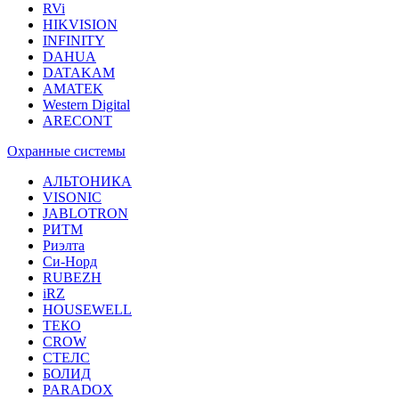
RVi
HIKVISION
INFINITY
DAHUA
DATAKAM
AMATEK
Western Digital
ARECONT
Охранные системы
АЛЬТОНИКА
VISONIC
JABLOTRON
РИТМ
Риэлта
Си-Норд
RUBEZH
iRZ
HOUSEWELL
ТЕКО
CROW
СТЕЛС
БОЛИД
PARADOX