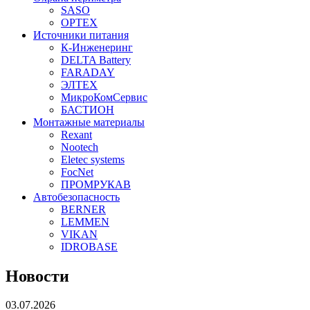
SASO
OPTEX
Источники питания
К-Инженеринг
DELTA Battery
FARADAY
ЭЛТЕХ
МикроКомСервис
БАСТИОН
Монтажные материалы
Rexant
Nootech
Eletec systems
FocNet
ПРОМРУКАВ
Автобезопасность
BERNER
LEMMEN
VIKAN
IDROBASE
Новости
03.07.2026