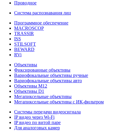
Проводное
Система распознавания лиц
Программное обеспечение
MACROSCOP
TRASSIR
ISS
STILSOFT
BEWARD
RVi
Объективы
Фиксированные объективы
Вариофокальные объективы ручные
Вариофокальные объективы авто
Объективы М12
Объективы D1
Мегапиксельные объективы
Мегапиксельные объективы с ИК-фильтром
Системы передачи видеосигнала
IP видео через Wi-Fi
IP видео по витой паре
Для аналоговых камер