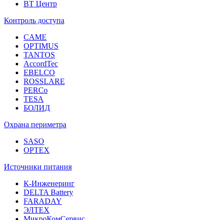
ВТ Центр
Контроль доступа
CAME
OPTIMUS
TANTOS
AccordTec
EBELCO
ROSSLARE
PERCo
TESA
БОЛИД
Охрана периметра
SASO
OPTEX
Источники питания
К-Инженеринг
DELTA Battery
FARADAY
ЭЛТЕХ
МикроКомСервис