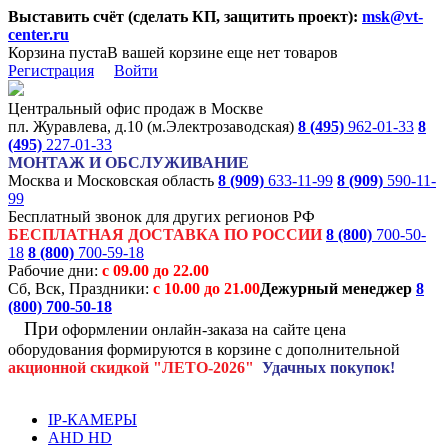
Выставить счёт (сделать КП, защитить проект):
msk@vt-
center.ru
Корзина пуста
В вашей корзине еще нет товаров
Регистрация
Войти
Центральный офис продаж в Москве
пл. Журавлева, д.10 (м.Электрозаводская)
8 (495)
962-01-33
8
(495)
227-01-33
МОНТАЖ И ОБСЛУЖИВАНИЕ
Москва и Московская область
8 (909)
633-11-99
8 (909)
590-11-
99
Бесплатный звонок для других регионов РФ
БЕСПЛАТНАЯ ДОСТАВКА ПО РОССИИ
8 (800)
700-50-
18
8 (800)
700-59-18
Рабочие дни:
с 09.00 до 22.00
Сб, Вск, Праздники:
с 10.00 до 21.00
Дежурный менеджер
8
(800)
700-50-18
При
оформлении онлайн-заказа на
сайте цена
оборудования формируются
в корзине с дополнительной
акционной
скидкой
"ЛЕТО-2026"
Удачных покупок!
IP-КАМЕРЫ
AHD HD