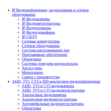
IP Видеонаблюдение, видеосервера и сетевое
оборудование
IP-Видеокамеры
IP-Видеорегистраторы
IP-Видеосерверы
IP-Видеодомофоны
IP-СКУД
Сетевые коммутаторы
Сетевое оборудование
Система распознавания лиц
Программное обеспечение
Объективы
Системы передачи видеосигнала
Аксессуары
Мониторинг
Сняты с производства
AHD, TVI, CVI и HD-аналоговое видеонаблюдение
AHD, TVI и CVI видеокамеры
AHD, TVI и CVI видеорегистраторы
Аналоговые видеокамеры
Аналоговые видеорегистраторы
Автомобильные видеорегистраторы
Объективы