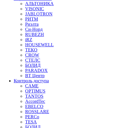
АЛЬТОНИКА
VISONIC
JABLOTRON
РИТМ
Риэлта
Си-Норд
RUBEZH
iRZ
HOUSEWELL
ТЕКО
CROW
СТЕЛС
БОЛИД
PARADOX
ВТ Центр
Контроль доступа
CAME
OPTIMUS
TANTOS
AccordTec
EBELCO
ROSSLARE
PERCo
TESA
БОЛИД