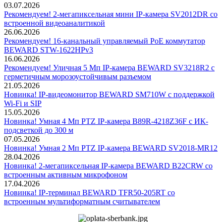
03.07.2026
Рекомендуем! 2-мегапиксельная мини IP-камера SV2012DR со
встроенной видеоаналитикой
26.06.2026
Рекомендуем! 16-канальный управляемый PoE коммутатор
BEWARD STW-1622HPv3
16.06.2026
Рекомендуем! Уличная 5 Мп IP-камера BEWARD SV3218R2 с
герметичным морозоустойчивым разъемом
21.05.2026
Новинка! IP-видеомонитор BEWARD SM710W с поддержкой
Wi-Fi и SIP
15.05.2026
Новинка! Умная 4 Мп PTZ IP-камера B89R-4218Z36F с ИК-
подсветкой до 300 м
07.05.2026
Новинка! Умная 2 Мп PTZ IP-камера BEWARD SV2018-MR12
28.04.2026
Новинка! 2-мегапиксельная IP-камера BEWARD B22CRW со
встроенным активным микрофоном
17.04.2026
Новинка! IP-терминал BEWARD TFR50-205RT со
встроенным мультиформатным считывателем