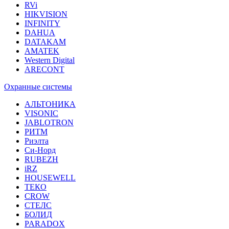
RVi
HIKVISION
INFINITY
DAHUA
DATAKAM
AMATEK
Western Digital
ARECONT
Охранные системы
АЛЬТОНИКА
VISONIC
JABLOTRON
РИТМ
Риэлта
Си-Норд
RUBEZH
iRZ
HOUSEWELL
ТЕКО
CROW
СТЕЛС
БОЛИД
PARADOX