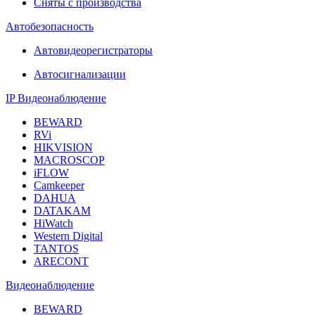
Сняты с производства
Автобезопасность
Автовидеорегистраторы
Автосигнализации
IP Видеонаблюдение
BEWARD
RVi
HIKVISION
MACROSCOP
iFLOW
Camkeeper
DAHUA
DATAKAM
HiWatch
Western Digital
TANTOS
ARECONT
Видеонаблюдение
BEWARD