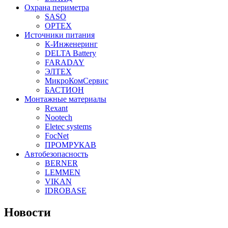
Охрана периметра
SASO
OPTEX
Источники питания
К-Инженеринг
DELTA Battery
FARADAY
ЭЛТЕХ
МикроКомСервис
БАСТИОН
Монтажные материалы
Rexant
Nootech
Eletec systems
FocNet
ПРОМРУКАВ
Автобезопасность
BERNER
LEMMEN
VIKAN
IDROBASE
Новости