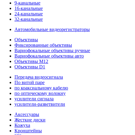
9-канальные
16-канальные
24-канальные
32-канальные
Автомобильные видеорегистраторы
Объективы
Фиксированные объективы
Вариофокальные объективы ручные
Вариофокальные объективы авто
Объективы M12
Объективы D1
Передача видеосигнала
По витой паре
по коаксиальному кабелю
по оптическому волокну
усилители сигнала
усилители-разветвители
Аксессуары
Жесткие диски
Кожуха
Кронштейны