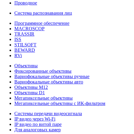
Проводное
Система распознавания лиц
Программное обеспечение
MACROSCOP
TRASSIR
ISS
STILSOFT
BEWARD
RVi
Объективы
Фиксированные объективы
Вариофокальные объективы ручные
Вариофокальные объективы авто
Объективы М12
Объективы D1
Мегапиксельные объективы
Мегапиксельные объективы с ИК-фильтром
Системы передачи видеосигнала
IP видео через Wi-Fi
IP видео по витой паре
Для аналоговых камер