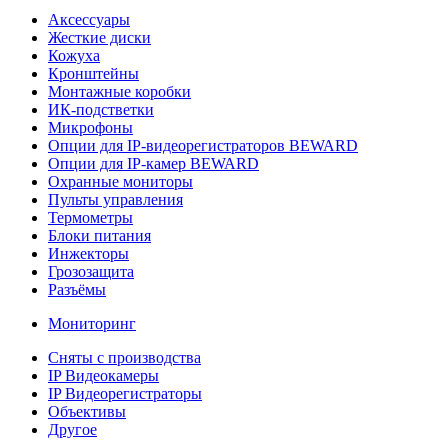
Аксессуары
Жесткие диски
Кожуха
Кронштейны
Монтажные коробки
ИК-подстветки
Микрофоны
Опции для IP-видеорегистраторов BEWARD
Опции для IP-камер BEWARD
Охранные мониторы
Пульты управления
Термометры
Блоки питания
Инжекторы
Грозозащита
Разъёмы
Мониторинг
Сняты с производства
IP Видеокамеры
IP Видеорегистраторы
Объективы
Другое