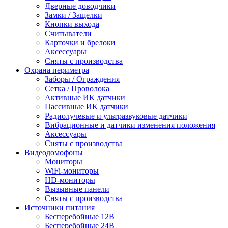
Дверные доводчики
Замки / Защелки
Кнопки выхода
Считыватели
Карточки и брелоки
Аксессуары
Сняты с производства
Охрана периметра
Заборы / Ограждения
Сетка / Проволока
Активные ИК датчики
Пассивные ИК датчики
Радиолучевые и ультразвуковые датчики
Вибрационные и датчики изменения положения
Аксессуары
Сняты с производства
Видеодомофоны
Мониторы
WiFi-мониторы
HD-мониторы
Вызывные панели
Сняты с производства
Источники питания
Бесперебойные 12В
Бесперебойные 24В