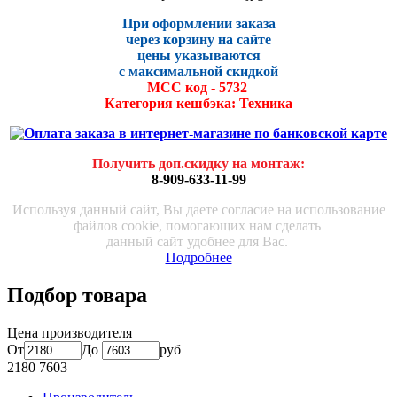
При оформлении заказа
через корзину на сайте
цены указываются
с максималь
ной скидко
й
МСС код - 5732
Категория кешбэка: Техника
Получить доп.скидку на монтаж
:
8-909-633-11-99
Используя данный сайт, Вы даете согласие на использование
файлов cookie, помогающих нам сделать
данный сайт удобнее для Вас.
Подробнее
Подбор товара
Цена производителя
От
До
руб
2180
7603