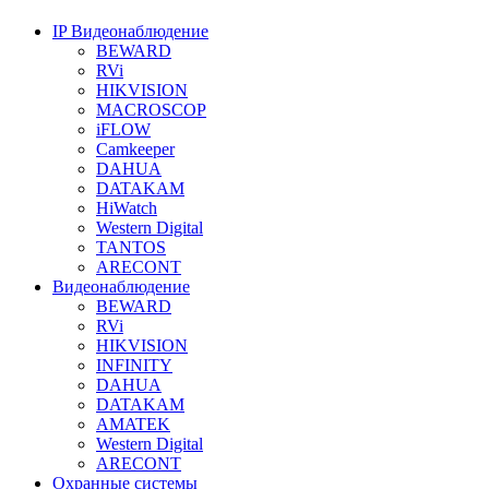
IP Видеонаблюдение
BEWARD
RVi
HIKVISION
MACROSCOP
iFLOW
Camkeeper
DAHUA
DATAKAM
HiWatch
Western Digital
TANTOS
ARECONT
Видеонаблюдение
BEWARD
RVi
HIKVISION
INFINITY
DAHUA
DATAKAM
AMATEK
Western Digital
ARECONT
Охранные системы