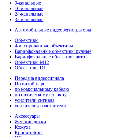
9-канальные
16-канальные
24-канальные
32-канальные
Автомобильные видеорегистраторы
Объективы
Фиксированные объективы
Вариофокальные объективы ручные
Вариофокальные объективы авто
Объективы M12
Объективы D1
Передача видеосигнала
По витой паре
по коаксиальному кабелю
по оптическому волокну
усилители сигнала
усилители-разветвители
Аксессуары
Жесткие диски
Кожуха
Кронштейны