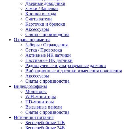
Дверные доводчики
Замки / Защелки
Кнопки выхода
Считыватели
Карточки и брелоки
Аксессуары
Сняты с производства
Охрана периметра
Заборы / Ограждения
Сетка / Проволока
Активные ИК датчики
Пассивные ИК датчики
Радиолучевые и ультразвуковые датчики
Вибрационные и датчики изменения положения
Аксессуары
Сняты с производства
Видеодомофоны
Мониторы
WiFi-мониторы
HD-мониторы
Вызывные панели
Сняты с производства
Источники питания
Бесперебойные 12В
Бесперебойные 24В