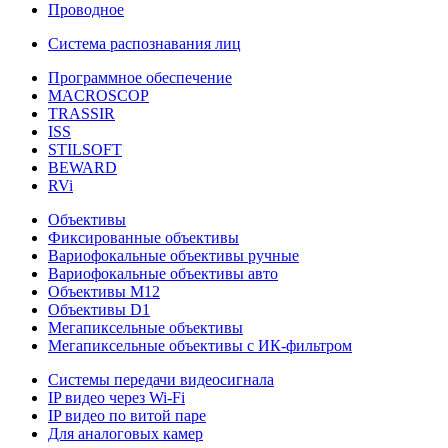
Проводное
Система распознавания лиц
Программное обеспечение
MACROSCOP
TRASSIR
ISS
STILSOFT
BEWARD
RVi
Объективы
Фиксированные объективы
Вариофокальные объективы ручные
Вариофокальные объективы авто
Объективы М12
Объективы D1
Мегапиксельные объективы
Мегапиксельные объективы с ИК-фильтром
Системы передачи видеосигнала
IP видео через Wi-Fi
IP видео по витой паре
Для аналоговых камер