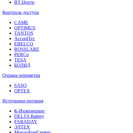
ВТ Центр
Контроль доступа
CAME
OPTIMUS
TANTOS
AccordTec
EBELCO
ROSSLARE
PERCo
TESA
БОЛИД
Охрана периметра
SASO
OPTEX
Источники питания
К-Инженеринг
DELTA Battery
FARADAY
ЭЛТЕХ
МикроКомСервис