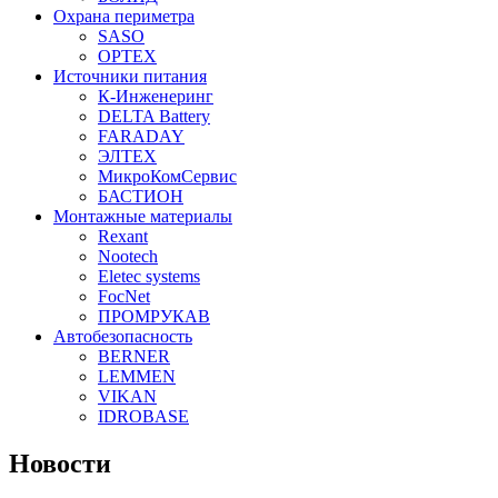
Охрана периметра
SASO
OPTEX
Источники питания
К-Инженеринг
DELTA Battery
FARADAY
ЭЛТЕХ
МикроКомСервис
БАСТИОН
Монтажные материалы
Rexant
Nootech
Eletec systems
FocNet
ПРОМРУКАВ
Автобезопасность
BERNER
LEMMEN
VIKAN
IDROBASE
Новости