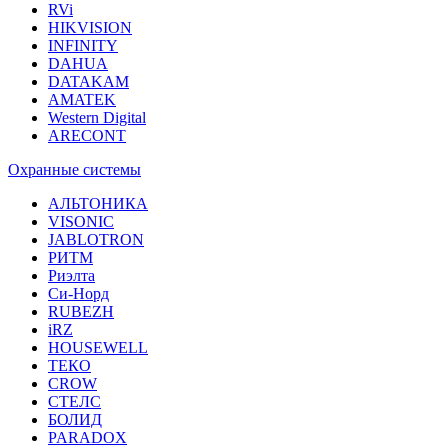
RVi
HIKVISION
INFINITY
DAHUA
DATAKAM
AMATEK
Western Digital
ARECONT
Охранные системы
АЛЬТОНИКА
VISONIC
JABLOTRON
РИТМ
Риэлта
Си-Норд
RUBEZH
iRZ
HOUSEWELL
ТЕКО
CROW
СТЕЛС
БОЛИД
PARADOX