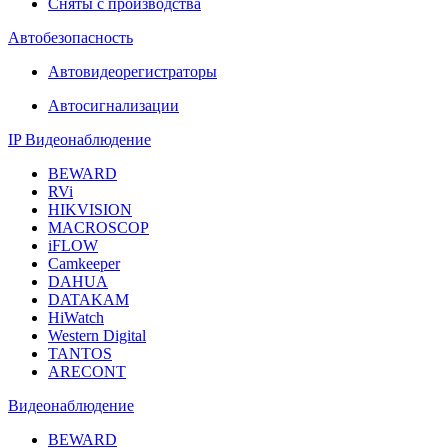
Сняты с производства
Автобезопасность
Автовидеорегистраторы
Автосигнализации
IP Видеонаблюдение
BEWARD
RVi
HIKVISION
MACROSCOP
iFLOW
Camkeeper
DAHUA
DATAKAM
HiWatch
Western Digital
TANTOS
ARECONT
Видеонаблюдение
BEWARD