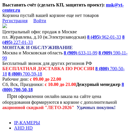
Выставить счёт (сделать КП, защитить проект):
msk@vt-
center.ru
Корзина пуста
В вашей корзине еще нет товаров
Регистрация
Войти
Центральный офис продаж в Москве
пл. Журавлева, д.10 (м.Электрозаводская)
8 (495)
962-01-33
8
(495)
227-01-33
МОНТАЖ И ОБСЛУЖИВАНИЕ
Москва и Московская область
8 (909)
633-11-99
8 (909)
590-11-
99
Бесплатный звонок для других регионов РФ
БЕСПЛАТНАЯ ДОСТАВКА ПО РОССИИ
8 (800)
700-50-
18
8 (800)
700-59-18
Рабочие дни:
с 09.00 до 22.00
Сб, Вск, Праздники:
с 10.00 до 21.00
Дежурный менеджер
8
(800)
700-50-18
При
оформлении онлайн-заказа на
сайте цена
оборудования формируются
в корзине с дополнительной
акционной
скидкой
"ЛЕТО-2026"
Удачных покупок!
IP-КАМЕРЫ
AHD HD