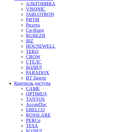
АЛЬТОНИКА
VISONIC
JABLOTRON
РИТМ
Риэлта
Си-Норд
RUBEZH
iRZ
HOUSEWELL
ТЕКО
CROW
СТЕЛС
БОЛИД
PARADOX
ВТ Центр
Контроль доступа
CAME
OPTIMUS
TANTOS
AccordTec
EBELCO
ROSSLARE
PERCo
TESA
БОЛИД