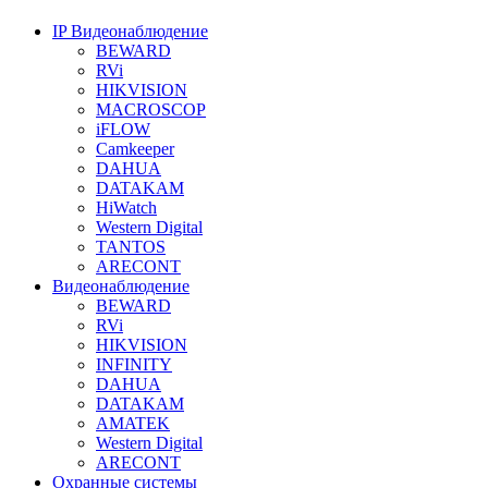
IP Видеонаблюдение
BEWARD
RVi
HIKVISION
MACROSCOP
iFLOW
Camkeeper
DAHUA
DATAKAM
HiWatch
Western Digital
TANTOS
ARECONT
Видеонаблюдение
BEWARD
RVi
HIKVISION
INFINITY
DAHUA
DATAKAM
AMATEK
Western Digital
ARECONT
Охранные системы