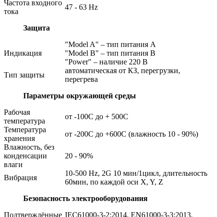
Частота входного
47 - 63 Hz
тока
Защита
"Model A" – тип питания A
Индикация
"Model B" – тип питания B
"Power" – наличие 220 В
автоматическая от КЗ, перегрузки,
Тип защиты
перегрева
Параметры окружающей среды
Рабочая
от -100C до + 500C
температура
Температура
от -200C до +600C (влажность 10 - 90%)
хранения
Влажность, без
конденсации
20 - 90%
влаги
10-500 Hz, 2G 10 мин/1цикл, длительность
Вибрация
60мин, по каждой оси X, Y, Z
Безопасность электрооборудования
Подтверждённые
IEC61000-3-2:2014, EN61000-3-3:2013,