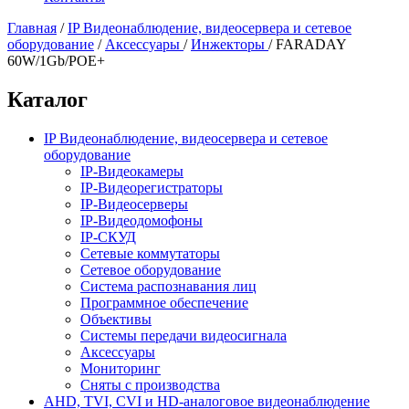
Главная
/
IP Видеонаблюдение, видеосервера и сетевое
оборудование
/
Аксессуары
/
Инжекторы
/
FARADAY
60W/1Gb/POE+
Каталог
IP Видеонаблюдение, видеосервера и сетевое
оборудование
IP-Видеокамеры
IP-Видеорегистраторы
IP-Видеосерверы
IP-Видеодомофоны
IP-СКУД
Сетевые коммутаторы
Сетевое оборудование
Система распознавания лиц
Программное обеспечение
Объективы
Системы передачи видеосигнала
Аксессуары
Мониторинг
Сняты с производства
AHD, TVI, CVI и HD-аналоговое видеонаблюдение