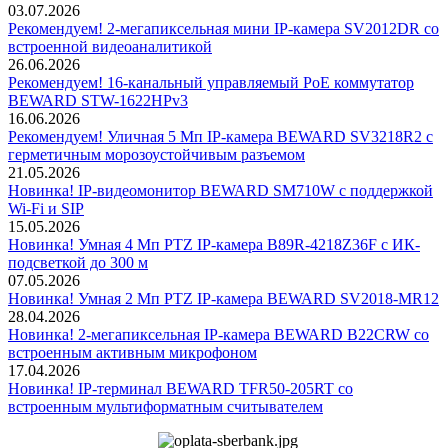
03.07.2026
Рекомендуем! 2-мегапиксельная мини IP-камера SV2012DR со
встроенной видеоаналитикой
26.06.2026
Рекомендуем! 16-канальный управляемый PoE коммутатор
BEWARD STW-1622HPv3
16.06.2026
Рекомендуем! Уличная 5 Мп IP-камера BEWARD SV3218R2 с
герметичным морозоустойчивым разъемом
21.05.2026
Новинка! IP-видеомонитор BEWARD SM710W с поддержкой
Wi-Fi и SIP
15.05.2026
Новинка! Умная 4 Мп PTZ IP-камера B89R-4218Z36F с ИК-
подсветкой до 300 м
07.05.2026
Новинка! Умная 2 Мп PTZ IP-камера BEWARD SV2018-MR12
28.04.2026
Новинка! 2-мегапиксельная IP-камера BEWARD B22CRW со
встроенным активным микрофоном
17.04.2026
Новинка! IP-терминал BEWARD TFR50-205RT со
встроенным мультиформатным считывателем