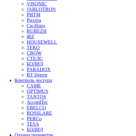
VISONIC
JABLOTRON
РИТМ
Риэлта
Си-Норд
RUBEZH
iRZ
HOUSEWELL
ТЕКО
CROW
СТЕЛС
БОЛИД
PARADOX
ВТ Центр
Контроль доступа
CAME
OPTIMUS
TANTOS
AccordTec
EBELCO
ROSSLARE
PERCo
TESA
БОЛИД
Охрана периметра