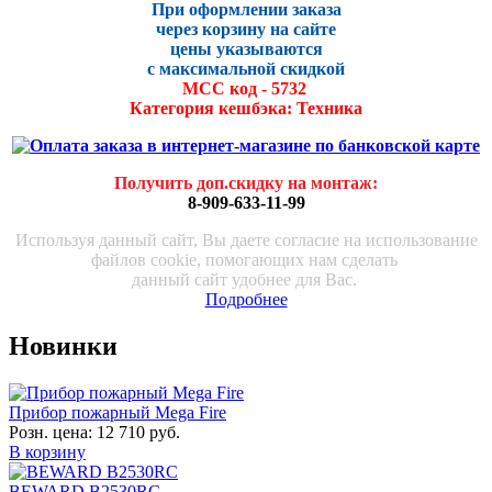
При оформлении заказа
через корзину на сайте
цены указываются
с максималь
ной скидко
й
МСС код - 5732
Категория кешбэка: Техника
Получить доп.скидку на монтаж
:
8-909-633-11-99
Используя данный сайт, Вы даете согласие на использование
файлов cookie, помогающих нам сделать
данный сайт удобнее для Вас.
Подробнее
Новинки
Прибор пожарный Mega Fire
Розн. цена:
12 710 руб.
В корзину
BEWARD B2530RC