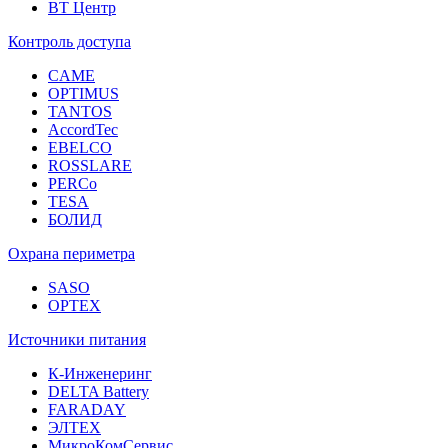
ВТ Центр
Контроль доступа
CAME
OPTIMUS
TANTOS
AccordTec
EBELCO
ROSSLARE
PERCo
TESA
БОЛИД
Охрана периметра
SASO
OPTEX
Источники питания
К-Инженеринг
DELTA Battery
FARADAY
ЭЛТЕХ
МикроКомСервис