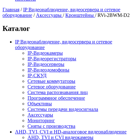
Главная
/
IP Видеонаблюдение, видеосервера и сетевое
оборудование
/
Аксессуары
/
Кронштейны
/
RVi-2BWM-D2
Каталог
IP Видеонаблюдение, видеосервера и сетевое
оборудование
IP-Видеокамеры
IP-Видеорегистраторы
IP-Видеосерверы
IP-Видеодомофоны
IP-СКУД
Сетевые коммутаторы
Сетевое оборудование
Система распознавания лиц
Программное обеспечение
Объективы
Системы передачи видеосигнала
Аксессуары
Мониторинг
Сняты с производства
AHD, TVI, CVI и HD-аналоговое видеонаблюдение
AHD, TVI и CVI видеокамеры