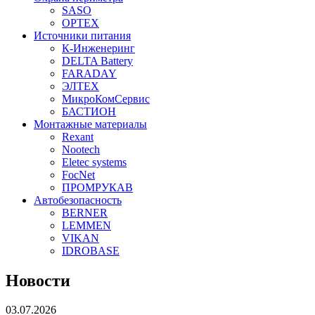
SASO
OPTEX
Источники питания
К-Инженеринг
DELTA Battery
FARADAY
ЭЛТЕХ
МикроКомСервис
БАСТИОН
Монтажные материалы
Rexant
Nootech
Eletec systems
FocNet
ПРОМРУКАВ
Автобезопасность
BERNER
LEMMEN
VIKAN
IDROBASE
Новости
03.07.2026