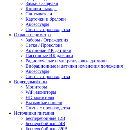
Замки / Защелки
Кнопки выхода
Считыватели
Карточки и брелоки
Аксессуары
Сняты с производства
Охрана периметра
Заборы / Ограждения
Сетка / Проволока
Активные ИК датчики
Пассивные ИК датчики
Радиолучевые и ультразвуковые датчики
Вибрационные и датчики изменения положения
Аксессуары
Сняты с производства
Видеодомофоны
Мониторы
WiFi-мониторы
HD-мониторы
Вызывные панели
Сняты с производства
Источники питания
Бесперебойные 12В
Бесперебойные 24В
Бесперебойные 220В