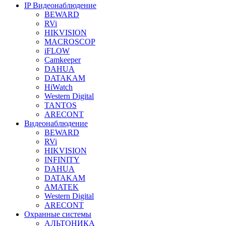
IP Видеонаблюдение
BEWARD
RVi
HIKVISION
MACROSCOP
iFLOW
Camkeeper
DAHUA
DATAKAM
HiWatch
Western Digital
TANTOS
ARECONT
Видеонаблюдение
BEWARD
RVi
HIKVISION
INFINITY
DAHUA
DATAKAM
AMATEK
Western Digital
ARECONT
Охранные системы
АЛЬТОНИКА