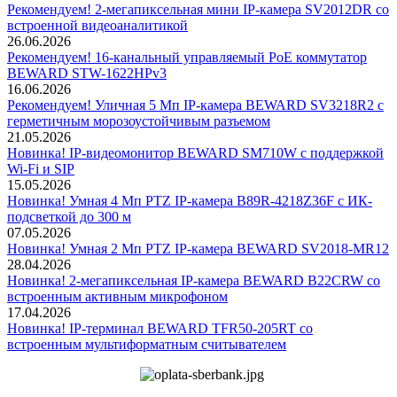
Рекомендуем! 2-мегапиксельная мини IP-камера SV2012DR со
встроенной видеоаналитикой
26.06.2026
Рекомендуем! 16-канальный управляемый PoE коммутатор
BEWARD STW-1622HPv3
16.06.2026
Рекомендуем! Уличная 5 Мп IP-камера BEWARD SV3218R2 с
герметичным морозоустойчивым разъемом
21.05.2026
Новинка! IP-видеомонитор BEWARD SM710W с поддержкой
Wi-Fi и SIP
15.05.2026
Новинка! Умная 4 Мп PTZ IP-камера B89R-4218Z36F с ИК-
подсветкой до 300 м
07.05.2026
Новинка! Умная 2 Мп PTZ IP-камера BEWARD SV2018-MR12
28.04.2026
Новинка! 2-мегапиксельная IP-камера BEWARD B22CRW со
встроенным активным микрофоном
17.04.2026
Новинка! IP-терминал BEWARD TFR50-205RT со
встроенным мультиформатным считывателем