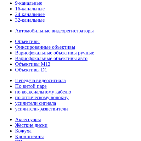
9-канальные
16-канальные
24-канальные
32-канальные
Автомобильные видеорегистраторы
Объективы
Фиксированные объективы
Вариофокальные объективы ручные
Вариофокальные объективы авто
Объективы M12
Объективы D1
Передача видеосигнала
По витой паре
по коаксиальному кабелю
по оптическому волокну
усилители сигнала
усилители-разветвители
Аксессуары
Жесткие диски
Кожуха
Кронштейны