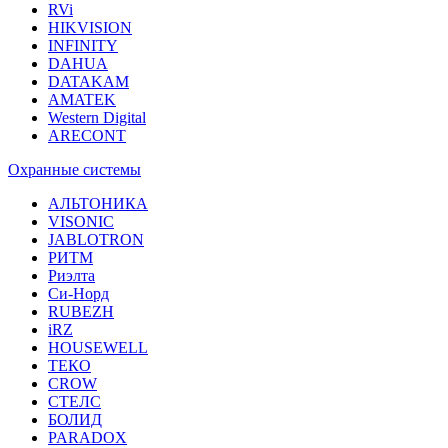
RVi
HIKVISION
INFINITY
DAHUA
DATAKAM
AMATEK
Western Digital
ARECONT
Охранные системы
АЛЬТОНИКА
VISONIC
JABLOTRON
РИТМ
Риэлта
Си-Норд
RUBEZH
iRZ
HOUSEWELL
ТЕКО
CROW
СТЕЛС
БОЛИД
PARADOX