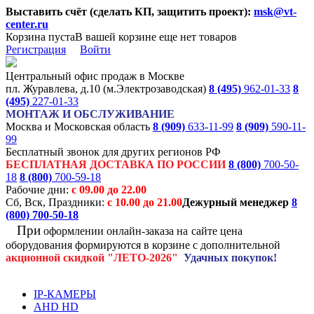
Выставить счёт (сделать КП, защитить проект):
msk@vt-
center.ru
Корзина пуста
В вашей корзине еще нет товаров
Регистрация
Войти
Центральный офис продаж в Москве
пл. Журавлева, д.10 (м.Электрозаводская)
8 (495)
962-01-33
8
(495)
227-01-33
МОНТАЖ И ОБСЛУЖИВАНИЕ
Москва и Московская область
8 (909)
633-11-99
8 (909)
590-11-
99
Бесплатный звонок для других регионов РФ
БЕСПЛАТНАЯ ДОСТАВКА ПО РОССИИ
8 (800)
700-50-
18
8 (800)
700-59-18
Рабочие дни:
с 09.00 до 22.00
Сб, Вск, Праздники:
с 10.00 до 21.00
Дежурный менеджер
8
(800)
700-50-18
При
оформлении онлайн-заказа на
сайте цена
оборудования формируются
в корзине с дополнительной
акционной
скидкой
"ЛЕТО-2026"
Удачных покупок!
IP-КАМЕРЫ
AHD HD