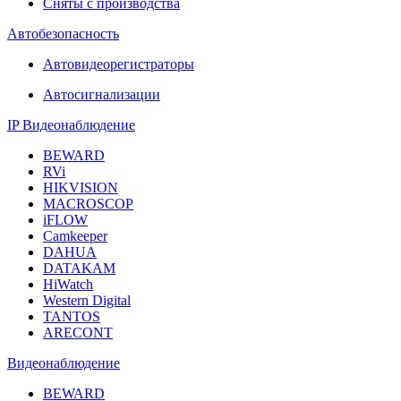
Сняты с производства
Автобезопасность
Автовидеорегистраторы
Автосигнализации
IP Видеонаблюдение
BEWARD
RVi
HIKVISION
MACROSCOP
iFLOW
Camkeeper
DAHUA
DATAKAM
HiWatch
Western Digital
TANTOS
ARECONT
Видеонаблюдение
BEWARD