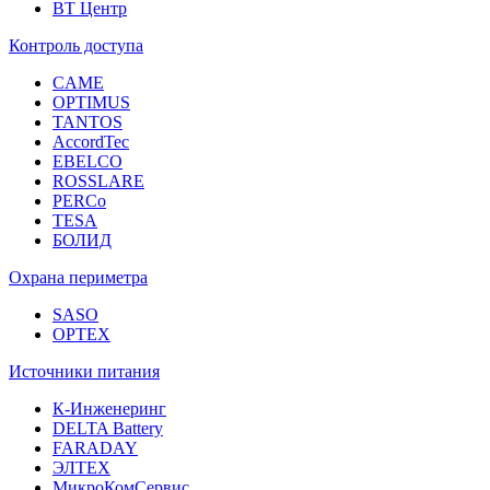
ВТ Центр
Контроль доступа
CAME
OPTIMUS
TANTOS
AccordTec
EBELCO
ROSSLARE
PERCo
TESA
БОЛИД
Охрана периметра
SASO
OPTEX
Источники питания
К-Инженеринг
DELTA Battery
FARADAY
ЭЛТЕХ
МикроКомСервис