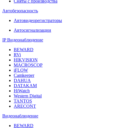
Сняты с производства
Автобезопасность
Автовидеорегистраторы
Автосигнализации
IP Видеонаблюдение
BEWARD
RVi
HIKVISION
MACROSCOP
iFLOW
Camkeeper
DAHUA
DATAKAM
HiWatch
Western Digital
TANTOS
ARECONT
Видеонаблюдение
BEWARD