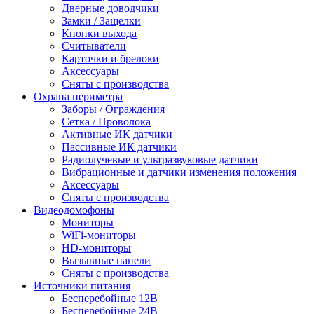
Дверные доводчики
Замки / Защелки
Кнопки выхода
Считыватели
Карточки и брелоки
Аксессуары
Сняты с производства
Охрана периметра
Заборы / Ограждения
Сетка / Проволока
Активные ИК датчики
Пассивные ИК датчики
Радиолучевые и ультразвуковые датчики
Вибрационные и датчики изменения положения
Аксессуары
Сняты с производства
Видеодомофоны
Мониторы
WiFi-мониторы
HD-мониторы
Вызывные панели
Сняты с производства
Источники питания
Бесперебойные 12В
Бесперебойные 24В