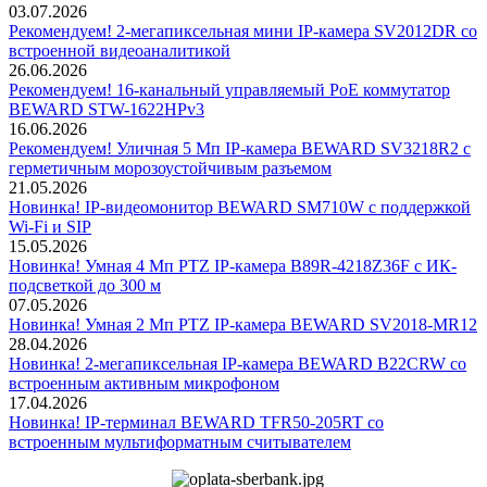
03.07.2026
Рекомендуем! 2-мегапиксельная мини IP-камера SV2012DR со
встроенной видеоаналитикой
26.06.2026
Рекомендуем! 16-канальный управляемый PoE коммутатор
BEWARD STW-1622HPv3
16.06.2026
Рекомендуем! Уличная 5 Мп IP-камера BEWARD SV3218R2 с
герметичным морозоустойчивым разъемом
21.05.2026
Новинка! IP-видеомонитор BEWARD SM710W с поддержкой
Wi-Fi и SIP
15.05.2026
Новинка! Умная 4 Мп PTZ IP-камера B89R-4218Z36F с ИК-
подсветкой до 300 м
07.05.2026
Новинка! Умная 2 Мп PTZ IP-камера BEWARD SV2018-MR12
28.04.2026
Новинка! 2-мегапиксельная IP-камера BEWARD B22CRW со
встроенным активным микрофоном
17.04.2026
Новинка! IP-терминал BEWARD TFR50-205RT со
встроенным мультиформатным считывателем