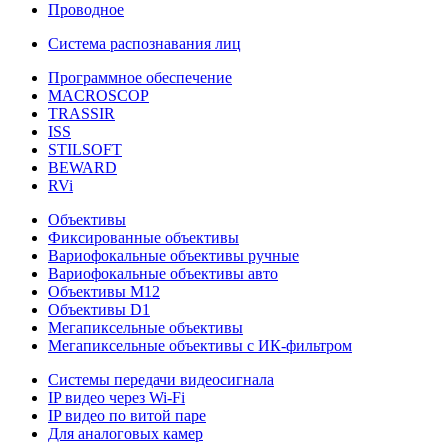
Проводное
Система распознавания лиц
Программное обеспечение
MACROSCOP
TRASSIR
ISS
STILSOFT
BEWARD
RVi
Объективы
Фиксированные объективы
Вариофокальные объективы ручные
Вариофокальные объективы авто
Объективы М12
Объективы D1
Мегапиксельные объективы
Мегапиксельные объективы с ИК-фильтром
Системы передачи видеосигнала
IP видео через Wi-Fi
IP видео по витой паре
Для аналоговых камер