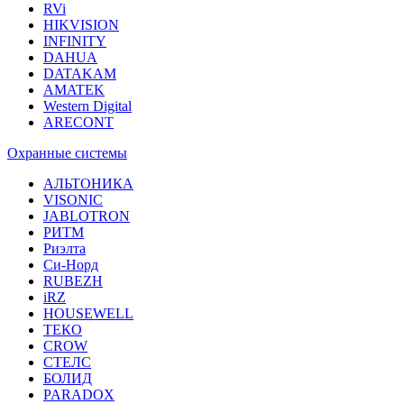
RVi
HIKVISION
INFINITY
DAHUA
DATAKAM
AMATEK
Western Digital
ARECONT
Охранные системы
АЛЬТОНИКА
VISONIC
JABLOTRON
РИТМ
Риэлта
Си-Норд
RUBEZH
iRZ
HOUSEWELL
ТЕКО
CROW
СТЕЛС
БОЛИД
PARADOX