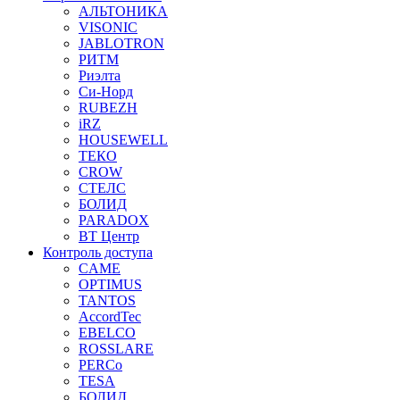
АЛЬТОНИКА
VISONIC
JABLOTRON
РИТМ
Риэлта
Си-Норд
RUBEZH
iRZ
HOUSEWELL
ТЕКО
CROW
СТЕЛС
БОЛИД
PARADOX
ВТ Центр
Контроль доступа
CAME
OPTIMUS
TANTOS
AccordTec
EBELCO
ROSSLARE
PERCo
TESA
БОЛИД