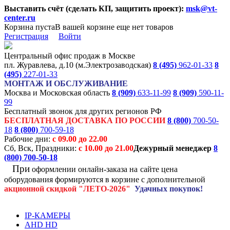
Выставить счёт (сделать КП, защитить проект):
msk@vt-
center.ru
Корзина пуста
В вашей корзине еще нет товаров
Регистрация
Войти
Центральный офис продаж в Москве
пл. Журавлева, д.10 (м.Электрозаводская)
8 (495)
962-01-33
8
(495)
227-01-33
МОНТАЖ И ОБСЛУЖИВАНИЕ
Москва и Московская область
8 (909)
633-11-99
8 (909)
590-11-
99
Бесплатный звонок для других регионов РФ
БЕСПЛАТНАЯ ДОСТАВКА ПО РОССИИ
8 (800)
700-50-
18
8 (800)
700-59-18
Рабочие дни:
с 09.00 до 22.00
Сб, Вск, Праздники:
с 10.00 до 21.00
Дежурный менеджер
8
(800)
700-50-18
При
оформлении онлайн-заказа на
сайте цена
оборудования формируются
в корзине с дополнительной
акционной
скидкой
"ЛЕТО-2026"
Удачных покупок!
IP-КАМЕРЫ
AHD HD