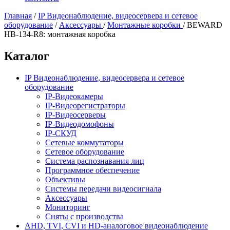
Главная
/
IP Видеонаблюдение, видеосервера и сетевое
оборудование
/
Аксессуары
/
Монтажные коробки
/
BEWARD
HB-134-R8: монтажная коробка
Каталог
IP Видеонаблюдение, видеосервера и сетевое
оборудование
IP-Видеокамеры
IP-Видеорегистраторы
IP-Видеосерверы
IP-Видеодомофоны
IP-СКУД
Сетевые коммутаторы
Сетевое оборудование
Система распознавания лиц
Программное обеспечение
Объективы
Системы передачи видеосигнала
Аксессуары
Мониторинг
Сняты с производства
AHD, TVI, CVI и HD-аналоговое видеонаблюдение