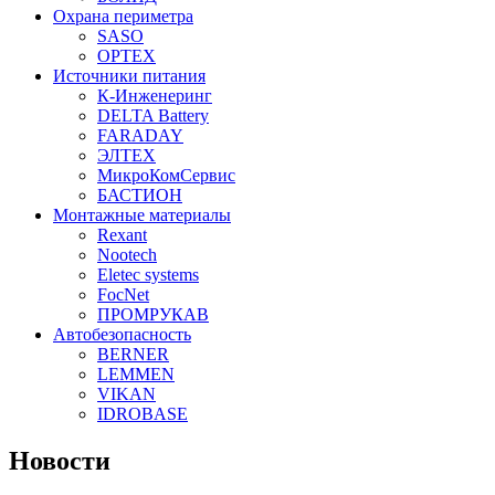
Охрана периметра
SASO
OPTEX
Источники питания
К-Инженеринг
DELTA Battery
FARADAY
ЭЛТЕХ
МикроКомСервис
БАСТИОН
Монтажные материалы
Rexant
Nootech
Eletec systems
FocNet
ПРОМРУКАВ
Автобезопасность
BERNER
LEMMEN
VIKAN
IDROBASE
Новости