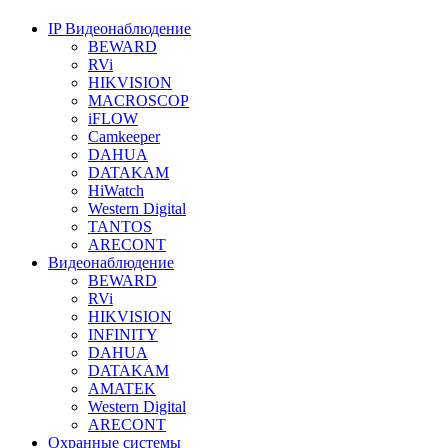
IP Видеонаблюдение
BEWARD
RVi
HIKVISION
MACROSCOP
iFLOW
Camkeeper
DAHUA
DATAKAM
HiWatch
Western Digital
TANTOS
ARECONT
Видеонаблюдение
BEWARD
RVi
HIKVISION
INFINITY
DAHUA
DATAKAM
AMATEK
Western Digital
ARECONT
Охранные системы