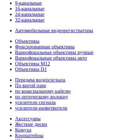
9-канальные
16-канальные
24-канальные
32-канальные
Автомобильные видеорегистраторы
Объективы
Фиксированные объективы
Вариофокальные объективы ручные
Вариофокальные объективы авто
Объективы M12
Объективы D1
Передача видеосигнала
По витой паре
по коаксиальному кабелю
по оптическому волокну
усилители сигнала
усилители-разветвители
Аксессуары
Жесткие диски
Кожуха
Кронштейны