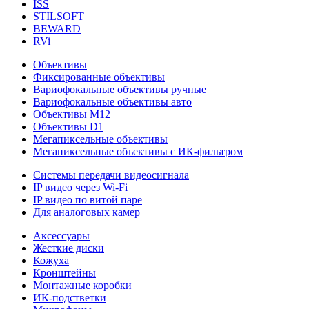
ISS
STILSOFT
BEWARD
RVi
Объективы
Фиксированные объективы
Вариофокальные объективы ручные
Вариофокальные объективы авто
Объективы М12
Объективы D1
Мегапиксельные объективы
Мегапиксельные объективы с ИК-фильтром
Системы передачи видеосигнала
IP видео через Wi-Fi
IP видео по витой паре
Для аналоговых камер
Аксессуары
Жесткие диски
Кожуха
Кронштейны
Монтажные коробки
ИК-подстветки