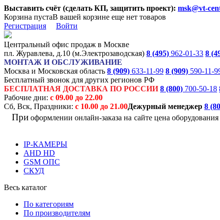
Выставить счёт (сделать КП, защитить проект):
msk@vt-cent
Корзина пуста
В вашей корзине еще нет товаров
Регистрация
Войти
Центральный офис продаж в Москве
пл. Журавлева, д.10 (м.Электрозаводская)
8 (495)
962-01-33
8 (4
МОНТАЖ И ОБСЛУЖИВАНИЕ
Москва и Московская область
8 (909)
633-11-99
8 (909)
590-11-9
Бесплатный звонок для других регионов РФ
БЕСПЛАТНАЯ ДОСТАВКА ПО РОССИИ
8 (800)
700-50-18
Рабочие дни:
с 09.00 до 22.00
Сб, Вск, Праздники:
с 10.00 до 21.00
Дежурный менеджер
8 (8
При
оформлении онлайн-заказа на
сайте цена оборудовани
IP-КАМЕРЫ
AHD HD
GSM ОПС
СКУД
Весь каталог
По категориям
По производителям