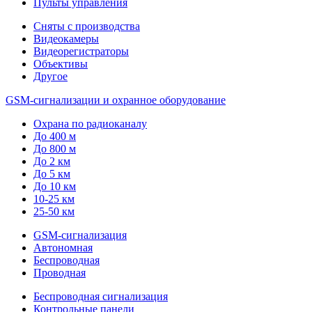
Пульты управления
Сняты с производства
Видеокамеры
Видеорегистраторы
Объективы
Другое
GSM-сигнализации и охранное оборудование
Охрана по радиоканалу
До 400 м
До 800 м
До 2 км
До 5 км
До 10 км
10-25 км
25-50 км
GSM-сигнализация
Автономная
Беспроводная
Проводная
Беспроводная сигнализация
Контрольные панели