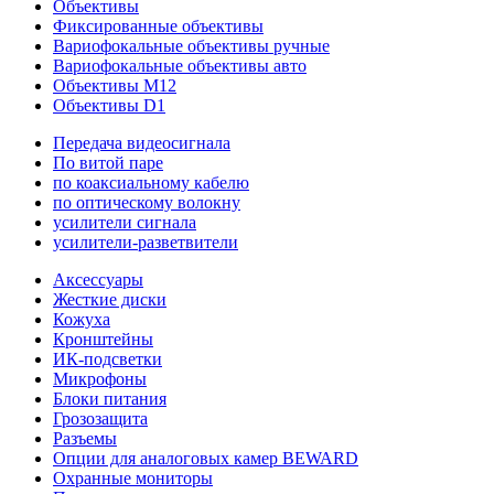
Объективы
Фиксированные объективы
Вариофокальные объективы ручные
Вариофокальные объективы авто
Объективы M12
Объективы D1
Передача видеосигнала
По витой паре
по коаксиальному кабелю
по оптическому волокну
усилители сигнала
усилители-разветвители
Аксессуары
Жесткие диски
Кожуха
Кронштейны
ИК-подсветки
Микрофоны
Блоки питания
Грозозащита
Разъемы
Опции для аналоговых камер BEWARD
Охранные мониторы