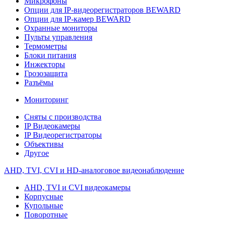
Микрофоны
Опции для IP-видеорегистраторов BEWARD
Опции для IP-камер BEWARD
Охранные мониторы
Пульты управления
Термометры
Блоки питания
Инжекторы
Грозозащита
Разъёмы
Мониторинг
Сняты с производства
IP Видеокамеры
IP Видеорегистраторы
Объективы
Другое
AHD, TVI, CVI и HD-аналоговое видеонаблюдение
AHD, TVI и CVI видеокамеры
Корпусные
Купольные
Поворотные