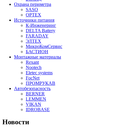
Охрана периметра
SASO
OPTEX
Источники питания
К-Инженеринг
DELTA Battery
FARADAY
ЭЛТЕХ
МикроКомСервис
БАСТИОН
Монтажные материалы
Rexant
Nootech
Eletec systems
FocNet
ПРОМРУКАВ
Автобезопасность
BERNER
LEMMEN
VIKAN
IDROBASE
Новости