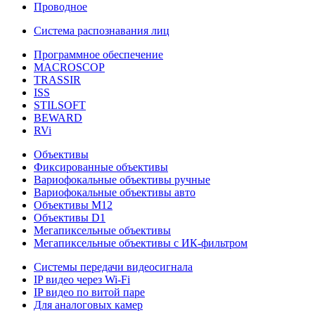
Проводное
Система распознавания лиц
Программное обеспечение
MACROSCOP
TRASSIR
ISS
STILSOFT
BEWARD
RVi
Объективы
Фиксированные объективы
Вариофокальные объективы ручные
Вариофокальные объективы авто
Объективы М12
Объективы D1
Мегапиксельные объективы
Мегапиксельные объективы с ИК-фильтром
Системы передачи видеосигнала
IP видео через Wi-Fi
IP видео по витой паре
Для аналоговых камер