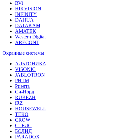
RVi
HIKVISION
INFINITY
DAHUA
DATAKAM
AMATEK
Western Digital
ARECONT
Охранные системы
АЛЬТОНИКА
VISONIC
JABLOTRON
РИТМ
Риэлта
Си-Норд
RUBEZH
iRZ
HOUSEWELL
ТЕКО
CROW
СТЕЛС
БОЛИД
PARADOX