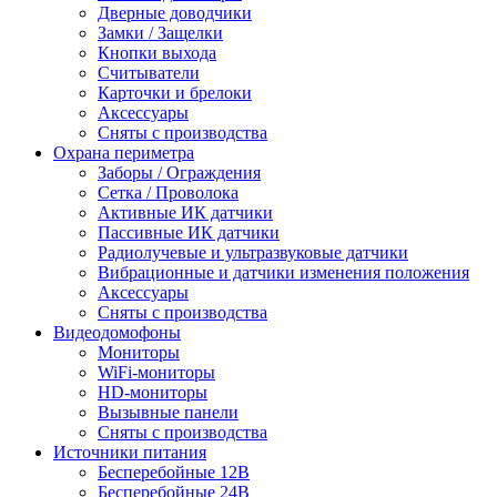
Дверные доводчики
Замки / Защелки
Кнопки выхода
Считыватели
Карточки и брелоки
Аксессуары
Сняты с производства
Охрана периметра
Заборы / Ограждения
Сетка / Проволока
Активные ИК датчики
Пассивные ИК датчики
Радиолучевые и ультразвуковые датчики
Вибрационные и датчики изменения положения
Аксессуары
Сняты с производства
Видеодомофоны
Мониторы
WiFi-мониторы
HD-мониторы
Вызывные панели
Сняты с производства
Источники питания
Бесперебойные 12В
Бесперебойные 24В