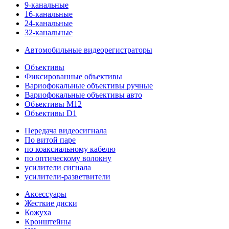
9-канальные
16-канальные
24-канальные
32-канальные
Автомобильные видеорегистраторы
Объективы
Фиксированные объективы
Вариофокальные объективы ручные
Вариофокальные объективы авто
Объективы M12
Объективы D1
Передача видеосигнала
По витой паре
по коаксиальному кабелю
по оптическому волокну
усилители сигнала
усилители-разветвители
Аксессуары
Жесткие диски
Кожуха
Кронштейны