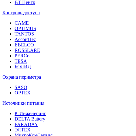
ВТ Центр
Контроль доступа
CAME
OPTIMUS
TANTOS
AccordTec
EBELCO
ROSSLARE
PERCo
TESA
БОЛИД
Охрана периметра
SASO
OPTEX
Источники питания
К-Инженеринг
DELTA Battery
FARADAY
ЭЛТЕХ
МикроКомСервис