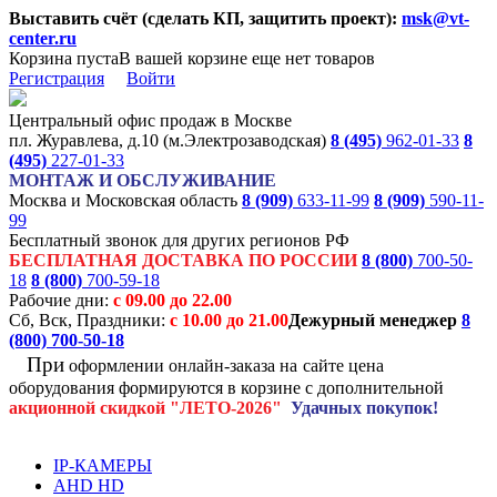
Выставить счёт (сделать КП, защитить проект):
msk@vt-
center.ru
Корзина пуста
В вашей корзине еще нет товаров
Регистрация
Войти
Центральный офис продаж в Москве
пл. Журавлева, д.10 (м.Электрозаводская)
8 (495)
962-01-33
8
(495)
227-01-33
МОНТАЖ И ОБСЛУЖИВАНИЕ
Москва и Московская область
8 (909)
633-11-99
8 (909)
590-11-
99
Бесплатный звонок для других регионов РФ
БЕСПЛАТНАЯ ДОСТАВКА ПО РОССИИ
8 (800)
700-50-
18
8 (800)
700-59-18
Рабочие дни:
с 09.00 до 22.00
Сб, Вск, Праздники:
с 10.00 до 21.00
Дежурный менеджер
8
(800)
700-50-18
При
оформлении онлайн-заказа на
сайте цена
оборудования формируются
в корзине с дополнительной
акционной
скидкой
"ЛЕТО-2026"
Удачных покупок!
IP-КАМЕРЫ
AHD HD