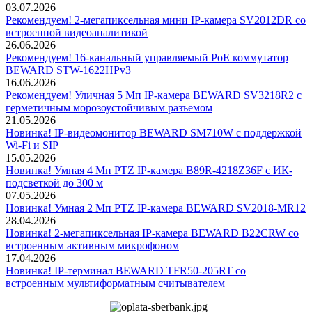
03.07.2026
Рекомендуем! 2-мегапиксельная мини IP-камера SV2012DR со
встроенной видеоаналитикой
26.06.2026
Рекомендуем! 16-канальный управляемый PoE коммутатор
BEWARD STW-1622HPv3
16.06.2026
Рекомендуем! Уличная 5 Мп IP-камера BEWARD SV3218R2 с
герметичным морозоустойчивым разъемом
21.05.2026
Новинка! IP-видеомонитор BEWARD SM710W с поддержкой
Wi-Fi и SIP
15.05.2026
Новинка! Умная 4 Мп PTZ IP-камера B89R-4218Z36F с ИК-
подсветкой до 300 м
07.05.2026
Новинка! Умная 2 Мп PTZ IP-камера BEWARD SV2018-MR12
28.04.2026
Новинка! 2-мегапиксельная IP-камера BEWARD B22CRW со
встроенным активным микрофоном
17.04.2026
Новинка! IP-терминал BEWARD TFR50-205RT со
встроенным мультиформатным считывателем