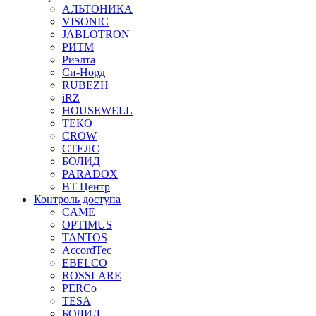
АЛЬТОНИКА
VISONIC
JABLOTRON
РИТМ
Риэлта
Си-Норд
RUBEZH
iRZ
HOUSEWELL
ТЕКО
CROW
СТЕЛС
БОЛИД
PARADOX
ВТ Центр
Контроль доступа
CAME
OPTIMUS
TANTOS
AccordTec
EBELCO
ROSSLARE
PERCo
TESA
БОЛИД