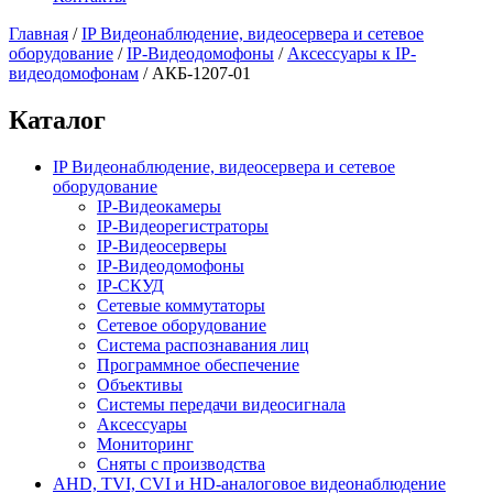
Главная
/
IP Видеонаблюдение, видеосервера и сетевое
оборудование
/
IP-Видеодомофоны
/
Аксессуары к IP-
видеодомофонам
/
АКБ-1207-01
Каталог
IP Видеонаблюдение, видеосервера и сетевое
оборудование
IP-Видеокамеры
IP-Видеорегистраторы
IP-Видеосерверы
IP-Видеодомофоны
IP-СКУД
Сетевые коммутаторы
Сетевое оборудование
Система распознавания лиц
Программное обеспечение
Объективы
Системы передачи видеосигнала
Аксессуары
Мониторинг
Сняты с производства
AHD, TVI, CVI и HD-аналоговое видеонаблюдение