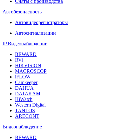
Сняты с производства
Автобезопасность
Автовидеорегистраторы
Автосигнализации
IP Видеонаблюдение
BEWARD
RVi
HIKVISION
MACROSCOP
iFLOW
Camkeeper
DAHUA
DATAKAM
HiWatch
Western Digital
TANTOS
ARECONT
Видеонаблюдение
BEWARD