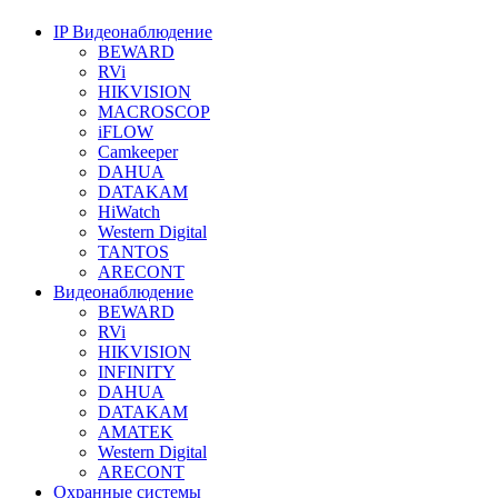
IP Видеонаблюдение
BEWARD
RVi
HIKVISION
MACROSCOP
iFLOW
Camkeeper
DAHUA
DATAKAM
HiWatch
Western Digital
TANTOS
ARECONT
Видеонаблюдение
BEWARD
RVi
HIKVISION
INFINITY
DAHUA
DATAKAM
AMATEK
Western Digital
ARECONT
Охранные системы