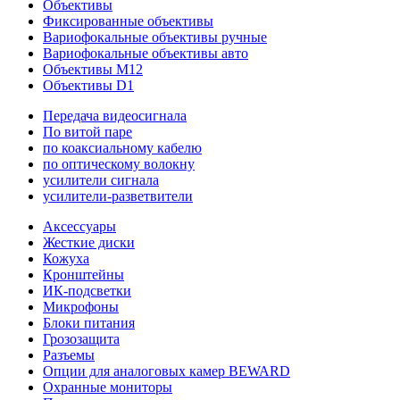
Объективы
Фиксированные объективы
Вариофокальные объективы ручные
Вариофокальные объективы авто
Объективы M12
Объективы D1
Передача видеосигнала
По витой паре
по коаксиальному кабелю
по оптическому волокну
усилители сигнала
усилители-разветвители
Аксессуары
Жесткие диски
Кожуха
Кронштейны
ИК-подсветки
Микрофоны
Блоки питания
Грозозащита
Разъемы
Опции для аналоговых камер BEWARD
Охранные мониторы