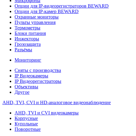
Микрофоны
Опции для IP-видеорегистраторов BEWARD
Опции для IP-камер BEWARD
Охранные мониторы
Пульты управления
Термометры
Блоки питания
Инжекторы
Грозозащита
Разъёмы
Мониторинг
Сняты с производства
IP Видеокамеры
IP Видеорегистраторы
Объективы
Другое
AHD, TVI, CVI и HD-аналоговое видеонаблюдение
AHD, TVI и CVI видеокамеры
Корпусные
Купольные
Поворотные