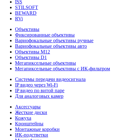
ISS
STILSOFT
BEWARD
RVi
Объективы
Фиксированные объективы
Вариофокальные объективы ручные
Вариофокальные объективы авто
Объективы М12
Объективы D1
Мегапиксельные объективы
Мегапиксельные объективы с ИК-фильтром
Системы передачи видеосигнала
IP видео через Wi-Fi
IP видео по витой паре
Для аналоговых камер
Аксессуары
Жесткие диски
Кожуха
Кронштейны
Монтажные коробки
ИК-подстветки