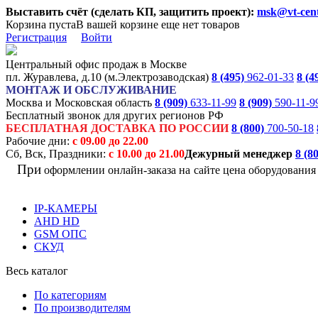
Выставить счёт (сделать КП, защитить проект):
msk@vt-cent
Корзина пуста
В вашей корзине еще нет товаров
Регистрация
Войти
Центральный офис продаж в Москве
пл. Журавлева, д.10 (м.Электрозаводская)
8 (495)
962-01-33
8 (4
МОНТАЖ И ОБСЛУЖИВАНИЕ
Москва и Московская область
8 (909)
633-11-99
8 (909)
590-11-9
Бесплатный звонок для других регионов РФ
БЕСПЛАТНАЯ ДОСТАВКА ПО РОССИИ
8 (800)
700-50-18
Рабочие дни:
с 09.00 до 22.00
Сб, Вск, Праздники:
с 10.00 до 21.00
Дежурный менеджер
8 (8
При
оформлении онлайн-заказа на
сайте цена оборудовани
IP-КАМЕРЫ
AHD HD
GSM ОПС
СКУД
Весь каталог
По категориям
По производителям