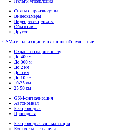
Пульты управления
Сняты с производства
Видеокамеры
Видеорегистраторы
Объективы
Другое
GSM-сигнализации и охранное оборудование
Охрана по радиоканалу
До 400 м
До 800 м
До 2 км
До 5 км
До 10 км
10-25 км
25-50 км
GSM-сигнализация
Автономная
Беспроводная
Проводная
Беспроводная сигнализация
Контрольные панели