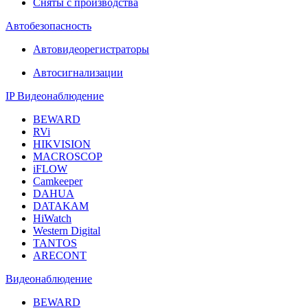
Сняты с производства
Автобезопасность
Автовидеорегистраторы
Автосигнализации
IP Видеонаблюдение
BEWARD
RVi
HIKVISION
MACROSCOP
iFLOW
Camkeeper
DAHUA
DATAKAM
HiWatch
Western Digital
TANTOS
ARECONT
Видеонаблюдение
BEWARD