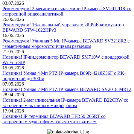
03.07.2026
Рекомендуем! 2-мегапиксельная мини IP-камера SV2012DR со
встроенной видеоаналитикой
26.06.2026
Рекомендуем! 16-канальный управляемый PoE коммутатор
BEWARD STW-1622HPv3
16.06.2026
Рекомендуем! Уличная 5 Мп IP-камера BEWARD SV3218R2 с
герметичным морозоустойчивым разъемом
21.05.2026
Новинка! IP-видеомонитор BEWARD SM710W с поддержкой
Wi-Fi и SIP
15.05.2026
Новинка! Умная 4 Мп PTZ IP-камера B89R-4218Z36F с ИК-
подсветкой до 300 м
07.05.2026
Новинка! Умная 2 Мп PTZ IP-камера BEWARD SV2018-MR12
28.04.2026
Новинка! 2-мегапиксельная IP-камера BEWARD B22CRW со
встроенным активным микрофоном
17.04.2026
Новинка! IP-терминал BEWARD TFR50-205RT со
встроенным мультиформатным считывателем