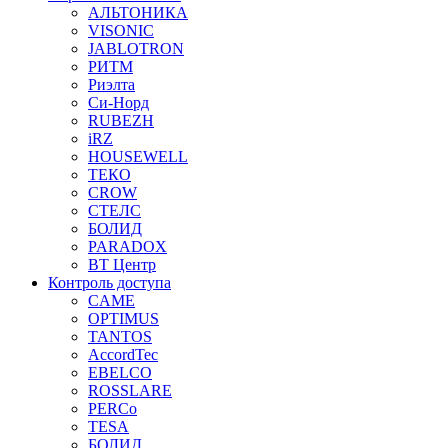
АЛЬТОНИКА
VISONIC
JABLOTRON
РИТМ
Риэлта
Си-Норд
RUBEZH
iRZ
HOUSEWELL
ТЕКО
CROW
СТЕЛС
БОЛИД
PARADOX
ВТ Центр
Контроль доступа
CAME
OPTIMUS
TANTOS
AccordTec
EBELCO
ROSSLARE
PERCo
TESA
БОЛИД