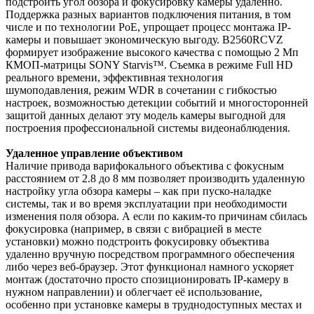
подстроить угол обзора и фокусировку камеры удалённо.
Поддержка разных вариантов подключения питания, в том
числе и по технологии PoE, упрощает процесс монтажа IP-
камеры и повышает экономическую выгоду. B2560RCVZ
формирует изображение высокого качества с помощью 2 Мп
КМОП-матрицы SONY Starvis™. Съемка в режиме Full HD
реального времени, эффективная технология
шумоподавления, режим WDR в сочетании с гибкостью
настроек, возможностью детекции событий и многосторонней
защитой данных делают эту модель камеры выгодной для
построения профессиональной системы видеонаблюдения.
Удаленное управление объективом
Наличие привода варифокального объектива с фокусным
расстоянием от 2.8 до 8 мм позволяет производить удаленную
настройку угла обзора камеры – как при пуско-наладке
системы, так и во время эксплуатации при необходимости
изменения поля обзора. А если по каким-то причинам сбилась
фокусировка (например, в связи с вибрацией в месте
установки) можно подстроить фокусировку объектива
удаленно вручную посредством программного обеспечения
либо через веб-браузер. Этот функционал намного ускоряет
монтаж (достаточно просто спозиционировать IP-камеру в
нужном направлении) и облегчает её использование,
особенно при установке камеры в труднодоступных местах и