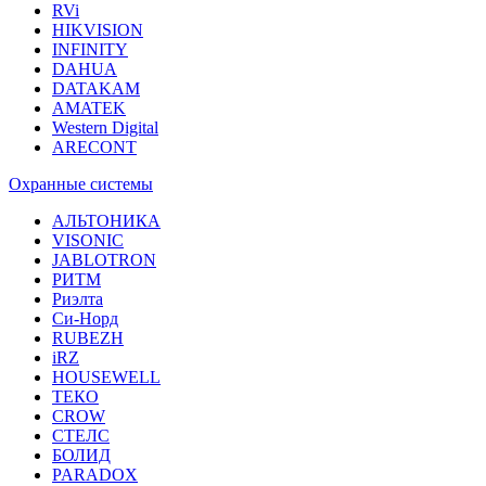
RVi
HIKVISION
INFINITY
DAHUA
DATAKAM
AMATEK
Western Digital
ARECONT
Охранные системы
АЛЬТОНИКА
VISONIC
JABLOTRON
РИТМ
Риэлта
Си-Норд
RUBEZH
iRZ
HOUSEWELL
ТЕКО
CROW
СТЕЛС
БОЛИД
PARADOX