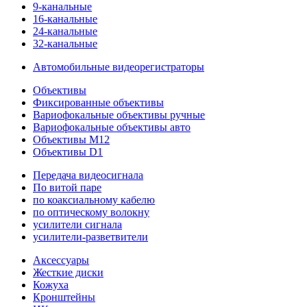
9-канальные
16-канальные
24-канальные
32-канальные
Автомобильные видеорегистраторы
Объективы
Фиксированные объективы
Вариофокальные объективы ручные
Вариофокальные объективы авто
Объективы M12
Объективы D1
Передача видеосигнала
По витой паре
по коаксиальному кабелю
по оптическому волокну
усилители сигнала
усилители-разветвители
Аксессуары
Жесткие диски
Кожуха
Кронштейны