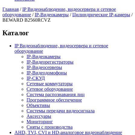
Главная
/
IP Видеонаблюдение, видеосервера и сетевое
оборудование
/
IP-Видеокамеры
/
Цилиндрические IP-камеры
/
BEWARD B2560RCVZ
Каталог
IP Видеонаблюдение, видеосервера и сетевое
оборудование
IP-Видеокамеры
IP-Видеорегистраторы
IP-Видеосерверы
IP-Видеодомофоны
IP-СКУД
Сетевые коммутаторы
Сетевое оборудование
Система распознавания лиц
Программное обеспечение
Объективы
Системы передачи видеосигнала
Аксессуары
Мониторинг
Сняты с производства
AHD, TVI, CVI и HD-аналоговое видеонаблюдение