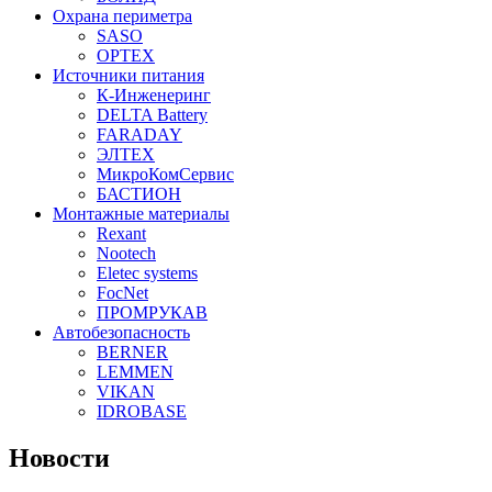
Охрана периметра
SASO
OPTEX
Источники питания
К-Инженеринг
DELTA Battery
FARADAY
ЭЛТЕХ
МикроКомСервис
БАСТИОН
Монтажные материалы
Rexant
Nootech
Eletec systems
FocNet
ПРОМРУКАВ
Автобезопасность
BERNER
LEMMEN
VIKAN
IDROBASE
Новости