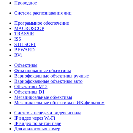
Проводное
Система распознавания лиц
Программное обеспечение
MACROSCOP
TRASSIR
ISS
STILSOFT
BEWARD
RVi
Объективы
Фиксированные объективы
Вариофокальные объективы ручные
Вариофокальные объективы авто
Объективы М12
Объективы D1
Мегапиксельные объективы
Мегапиксельные объективы с ИК-фильтром
Системы передачи видеосигнала
IP видео через Wi-Fi
IP видео по витой паре
Для аналоговых камер