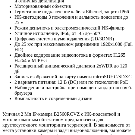
и отличная детализация
Моторизованный объектив
Герметичное подключение кабеля Ethernet, защита IP66
ИК-светодиоды 3 поколения и дальность подсветки до
25 м
Режим день/ночь и электромеханический ИК-фильтр
Уличное исполнение, IP66, от -45 до+50°C
Цифровая система шумоподавления (2D/3DNR)
До 25 к/с при максимальном разрешении 1920х1080 (Full
HD)
Двойное кодирование видеопотока в форматах Н.265,
Н.264 и MJPEG
Расширенный динамический диапазон 2xWDR до 120
дБ
Запись изображений на карту памяти microSDHC/SDXC
2 варианта питания: 12 В (DC) или по технологии PoE
Наблюдение и настройка при помощи стандартного веб-
браузера
Компактность и современный дизайн
Уличная 2 Мп IP-камера B2560RCVZ с ИК-подсветкой и
моторизованным объективом предназначена для
круглосуточного мониторинга территорий. В зависимости от
места установки камеры и задач видеонаблюдения, вы можете