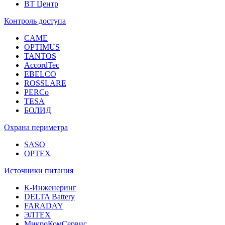
ВТ Центр
Контроль доступа
CAME
OPTIMUS
TANTOS
AccordTec
EBELCO
ROSSLARE
PERCo
TESA
БОЛИД
Охрана периметра
SASO
OPTEX
Источники питания
К-Инженеринг
DELTA Battery
FARADAY
ЭЛТЕХ
МикроКомСервис