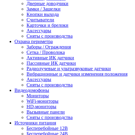
Дверные доводчики
Замки / Защелки
Кнопки выхода
Считыватели
Карточки и брелоки
Аксессуары
Сняты с производства
Охрана периметра
Заборы / Ограждения
Сетка / Проволока
Активные ИК датчики
Пассивные ИК датчики
Радиолучевые и ультразвуковые датчики
Вибрационные и датчики изменения положения
Аксессуары
Сняты с производства
Видеодомофоны
Мониторы
WiFi-мониторы
HD-мониторы
Вызывные панели
Сняты с производства
Источники питания
Бесперебойные 12В
Бесперебойные 24В