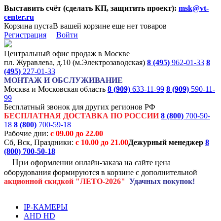
Выставить счёт (сделать КП, защитить проект):
msk@vt-
center.ru
Корзина пуста
В вашей корзине еще нет товаров
Регистрация
Войти
Центральный офис продаж в Москве
пл. Журавлева, д.10 (м.Электрозаводская)
8 (495)
962-01-33
8
(495)
227-01-33
МОНТАЖ И ОБСЛУЖИВАНИЕ
Москва и Московская область
8 (909)
633-11-99
8 (909)
590-11-
99
Бесплатный звонок для других регионов РФ
БЕСПЛАТНАЯ ДОСТАВКА ПО РОССИИ
8 (800)
700-50-
18
8 (800)
700-59-18
Рабочие дни:
с 09.00 до 22.00
Сб, Вск, Праздники:
с 10.00 до 21.00
Дежурный менеджер
8
(800)
700-50-18
При
оформлении онлайн-заказа на
сайте цена
оборудования формируются
в корзине с дополнительной
акционной
скидкой
"ЛЕТО-2026"
Удачных покупок!
IP-КАМЕРЫ
AHD HD