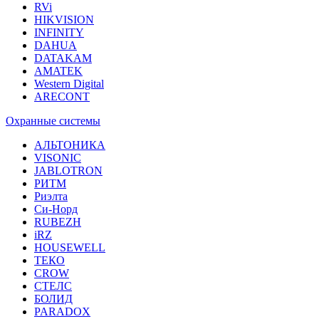
RVi
HIKVISION
INFINITY
DAHUA
DATAKAM
AMATEK
Western Digital
ARECONT
Охранные системы
АЛЬТОНИКА
VISONIC
JABLOTRON
РИТМ
Риэлта
Си-Норд
RUBEZH
iRZ
HOUSEWELL
ТЕКО
CROW
СТЕЛС
БОЛИД
PARADOX