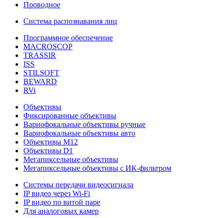
Проводное
Система распознавания лиц
Программное обеспечение
MACROSCOP
TRASSIR
ISS
STILSOFT
BEWARD
RVi
Объективы
Фиксированные объективы
Вариофокальные объективы ручные
Вариофокальные объективы авто
Объективы М12
Объективы D1
Мегапиксельные объективы
Мегапиксельные объективы с ИК-фильтром
Системы передачи видеосигнала
IP видео через Wi-Fi
IP видео по витой паре
Для аналоговых камер