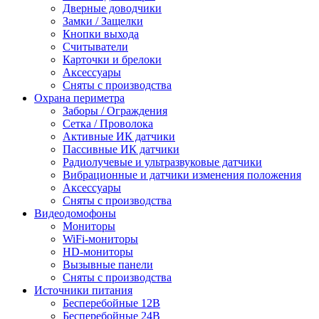
Дверные доводчики
Замки / Защелки
Кнопки выхода
Считыватели
Карточки и брелоки
Аксессуары
Сняты с производства
Охрана периметра
Заборы / Ограждения
Сетка / Проволока
Активные ИК датчики
Пассивные ИК датчики
Радиолучевые и ультразвуковые датчики
Вибрационные и датчики изменения положения
Аксессуары
Сняты с производства
Видеодомофоны
Мониторы
WiFi-мониторы
HD-мониторы
Вызывные панели
Сняты с производства
Источники питания
Бесперебойные 12В
Бесперебойные 24В