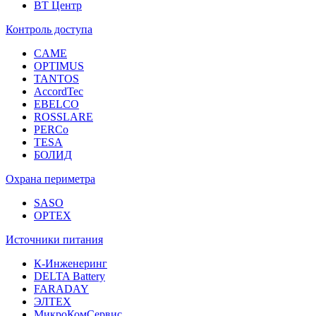
ВТ Центр
Контроль доступа
CAME
OPTIMUS
TANTOS
AccordTec
EBELCO
ROSSLARE
PERCo
TESA
БОЛИД
Охрана периметра
SASO
OPTEX
Источники питания
К-Инженеринг
DELTA Battery
FARADAY
ЭЛТЕХ
МикроКомСервис