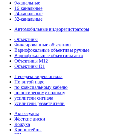
9-канальные
16-канальные
24-канальные
32-канальные
Автомобильные видеорегистраторы
Объективы
Фиксированные объективы
Вариофокальные объективы ручные
Вариофокальные объективы авто
Объективы M12
Объективы D1
Передача видеосигнала
По витой паре
по коаксиальному кабелю
по оптическому волокну
усилители сигнала
усилители-разветвители
Аксессуары
Жесткие диски
Кожуха
Кронштейны