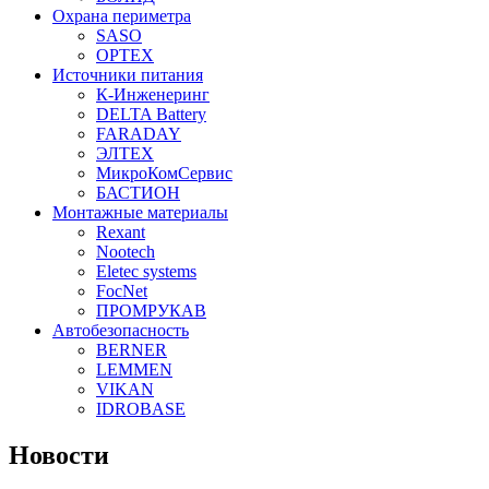
Охрана периметра
SASO
OPTEX
Источники питания
К-Инженеринг
DELTA Battery
FARADAY
ЭЛТЕХ
МикроКомСервис
БАСТИОН
Монтажные материалы
Rexant
Nootech
Eletec systems
FocNet
ПРОМРУКАВ
Автобезопасность
BERNER
LEMMEN
VIKAN
IDROBASE
Новости