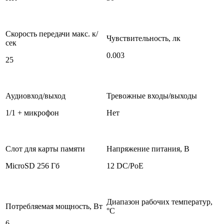
Скорость передачи макс. к/
Чувствительность, лк
сек
0.003
25
Аудиовход/выход
Тревожные входы/выходы
1/1 + микрофон
Нет
Слот для карты памяти
Напряжение питания, В
MicroSD 256 Гб
12 DC/PoE
Диапазон рабочих температур,
Потребляемая мощность, Вт
°С
6