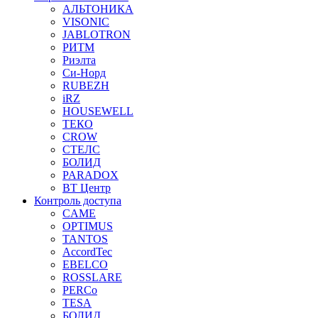
АЛЬТОНИКА
VISONIC
JABLOTRON
РИТМ
Риэлта
Си-Норд
RUBEZH
iRZ
HOUSEWELL
ТЕКО
CROW
СТЕЛС
БОЛИД
PARADOX
ВТ Центр
Контроль доступа
CAME
OPTIMUS
TANTOS
AccordTec
EBELCO
ROSSLARE
PERCo
TESA
БОЛИД