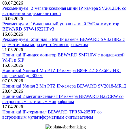
03.07.2026
Рекомендуем! 2-мегапиксельная мини IP-камера SV2012DR со
встроенной видеоаналитикой
26.06.2026
Рекомендуем! 16-канальный управляемый PoE коммутатор
BEWARD STW-1622HPv3
16.06.2026
Рекомендуем! Уличная 5 Мп IP-камера BEWARD SV3218R2 с
герметичным морозоустойчивым разъемом
21.05.2026
Новинка! IP-видеомонитор BEWARD SM710W с поддержкой
Wi-Fi и SIP
15.05.2026
Новинка! Умная 4 Мп PTZ IP-камера B89R-4218Z36F с ИК-
подсветкой до 300 м
07.05.2026
Новинка! Умная 2 Мп PTZ IP-камера BEWARD SV2018-MR12
28.04.2026
Новинка! 2-мегапиксельная IP-камера BEWARD B22CRW со
встроенным активным микрофоном
17.04.2026
Новинка! IP-терминал BEWARD TFR50-205RT со
встроенным мультиформатным считывателем