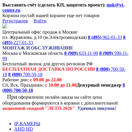
Выставить счёт (сделать КП, защитить проект):
msk@vt-
center.ru
Корзина пуста
В вашей корзине еще нет товаров
Регистрация
Войти
Центральный офис продаж в Москве
пл. Журавлева, д.10 (м.Электрозаводская)
8 (495)
962-01-33
8
(495)
227-01-33
МОНТАЖ И ОБСЛУЖИВАНИЕ
Москва и Московская область
8 (909)
633-11-99
8 (909)
590-11-
99
Бесплатный звонок для других регионов РФ
БЕСПЛАТНАЯ ДОСТАВКА ПО РОССИИ
8 (800)
700-50-
18
8 (800)
700-59-18
Рабочие дни:
с 09.00 до 22.00
Сб, Вск, Праздники:
с 10.00 до 21.00
Дежурный менеджер
8
(800)
700-50-18
При
оформлении онлайн-заказа на
сайте цена
оборудования формируются
в корзине с дополнительной
акционной
скидкой
"ЛЕТО-2026"
Удачных покупок!
IP-КАМЕРЫ
AHD HD