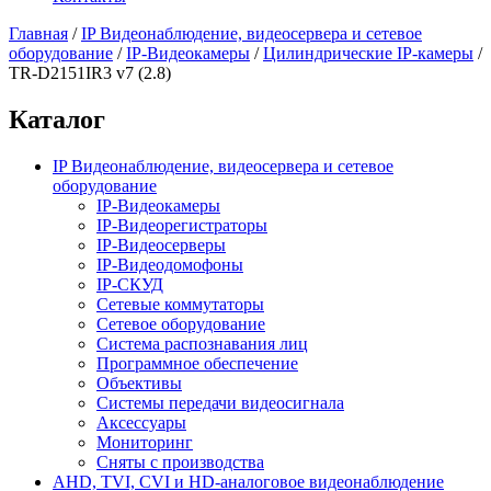
Главная
/
IP Видеонаблюдение, видеосервера и сетевое
оборудование
/
IP-Видеокамеры
/
Цилиндрические IP-камеры
/
TR-D2151IR3 v7 (2.8)
Каталог
IP Видеонаблюдение, видеосервера и сетевое
оборудование
IP-Видеокамеры
IP-Видеорегистраторы
IP-Видеосерверы
IP-Видеодомофоны
IP-СКУД
Сетевые коммутаторы
Сетевое оборудование
Система распознавания лиц
Программное обеспечение
Объективы
Системы передачи видеосигнала
Аксессуары
Мониторинг
Сняты с производства
AHD, TVI, CVI и HD-аналоговое видеонаблюдение