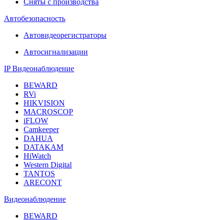
Сняты с производства
Автобезопасность
Автовидеорегистраторы
Автосигнализации
IP Видеонаблюдение
BEWARD
RVi
HIKVISION
MACROSCOP
iFLOW
Camkeeper
DAHUA
DATAKAM
HiWatch
Western Digital
TANTOS
ARECONT
Видеонаблюдение
BEWARD