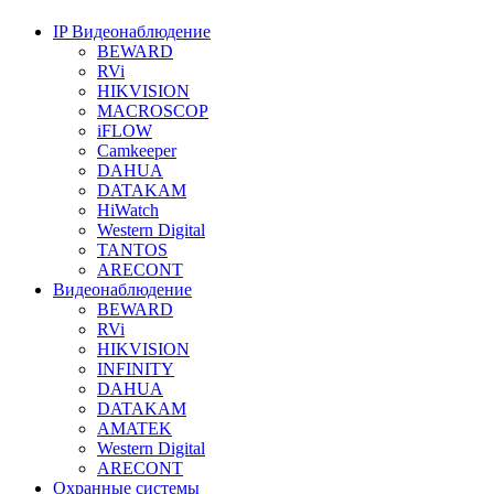
IP Видеонаблюдение
BEWARD
RVi
HIKVISION
MACROSCOP
iFLOW
Camkeeper
DAHUA
DATAKAM
HiWatch
Western Digital
TANTOS
ARECONT
Видеонаблюдение
BEWARD
RVi
HIKVISION
INFINITY
DAHUA
DATAKAM
AMATEK
Western Digital
ARECONT
Охранные системы