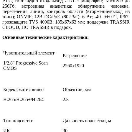
BLC, ROI; аудио вход/выход - 1/1 + микрофон; MicroSD до
256Гб; встроенная аналитика: обнаружение человека,
пересечения линии, контроль области (вторжение/выход из
зоны); ONVIF; 12В DC/PoE (802.3af); 6 Вт; -40...+60°C, IP67;
грозозащита TVS 4000В; 185х67х63 мм; поддержка TRASSIR
CLOUD, ПО TRASSIR в подарок.
Основные технические характеристики:
Чувствительный элемент
Разрешение
1/2.8" Progressive Scan
2560х1920
CMOS
Кодек сжатия видео
Объектив, мм
H.265/H.265+/H.264
2.8
Тип подсветки
Дальность подсветки, м
ИК
30