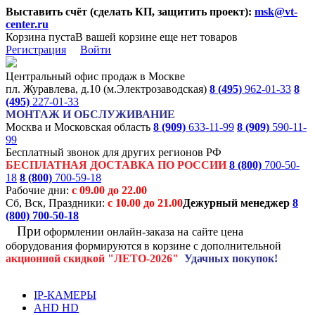
Выставить счёт (сделать КП, защитить проект):
msk@vt-
center.ru
Корзина пуста
В вашей корзине еще нет товаров
Регистрация
Войти
Центральный офис продаж в Москве
пл. Журавлева, д.10 (м.Электрозаводская)
8 (495)
962-01-33
8
(495)
227-01-33
МОНТАЖ И ОБСЛУЖИВАНИЕ
Москва и Московская область
8 (909)
633-11-99
8 (909)
590-11-
99
Бесплатный звонок для других регионов РФ
БЕСПЛАТНАЯ ДОСТАВКА ПО РОССИИ
8 (800)
700-50-
18
8 (800)
700-59-18
Рабочие дни:
с 09.00 до 22.00
Сб, Вск, Праздники:
с 10.00 до 21.00
Дежурный менеджер
8
(800)
700-50-18
При
оформлении онлайн-заказа на
сайте цена
оборудования формируются
в корзине с дополнительной
акционной
скидкой
"ЛЕТО-2026"
Удачных покупок!
IP-КАМЕРЫ
AHD HD