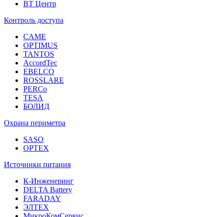
ВТ Центр
Контроль доступа
CAME
OPTIMUS
TANTOS
AccordTec
EBELCO
ROSSLARE
PERCo
TESA
БОЛИД
Охрана периметра
SASO
OPTEX
Источники питания
К-Инженеринг
DELTA Battery
FARADAY
ЭЛТЕХ
МикроКомСервис