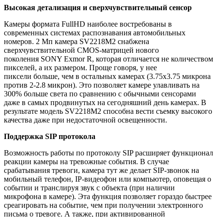
Высокая детализация и сверхчувствительный сенсор
Камеры формата FullHD наиболее востребованы в
современных системах распознавания автомобильных
номеров. 2 Мп камера SV2218M2 снабжена
сверхчувствительной CMOS-матрицей нового
поколения SONY Exmor R, которая отличается не количеством
пикселей, а их размером. Проще говоря, у нее
пиксели больше, чем в остальных камерах (3.75x3.75 микрона
против 2-2.8 микрон). Это позволяет камере улавливать на
300% больше света по сравнению с обычными сенсорами
даже в самых продвинутых на сегодняшний день камерах. В
результате модель SV2218M2 способна вести съемку высокого
качества даже при недостаточной освещенности.
Поддержка SIP протокола
Возможность работы по протоколу SIP расширяет функционал
реакции камеры на тревожные события. В случае
срабатывания тревоги, камера тут же делает SIP-звонок на
мобильный телефон, IP-видеофон или компьютер, оповещая о
событии и транслируя звук с объекта (при наличии
микрофона в камере). Эта функция позволяет гораздо быстрее
среагировать на событие, чем при получении электронного
письма о тревоге. А также, при активированной