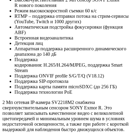
R нового поколения
Режим высокоскоростной съемки 60 к/с
RTMP – поддержка отправки потока на стрим-сервисы
(YouTube, Twitch и 1000 других)
Автоматическая подстройка фокусировки (функция
ABF)
Встроенная видеоаналитика
Детекция лиц
Аппаратная поддержка расширенного динамического
диапазона до 140 дБ
Поддержка
кодирования: H.265/H.264/MJPEG, поддержка Smart
Stream
Поддержка ONVIF profile S/G/T/Q (V18.12)
Поддержка SIP-протокола
Поддержка карты памяти microSDXC (до 256 ГБ)
Поддержка технологии PoE
2 Мп сетевая IP-камера SV2218M2 снабжена
сверхчувствительным сенсором SONY Exmor R. Это
позволяет записывать качественное видео с великолепной
цветопередачей и минимальным уровнем шума в условиях
недостаточной освещенности, а также при работе с короткой
выдержкой для наблюдения быстро движущихся объектов.