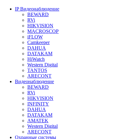
IP Видеонаблюдение
BEWARD
RVi
HIKVISION
MACROSCOP
iFLOW
Camkeeper
DAHUA
DATAKAM
HiWatch
Western Digital
TANTOS
ARECONT
Видеонаблюдение
BEWARD
RVi
HIKVISION
INFINITY
DAHUA
DATAKAM
AMATEK
Western Digital
ARECONT
Охранные системы