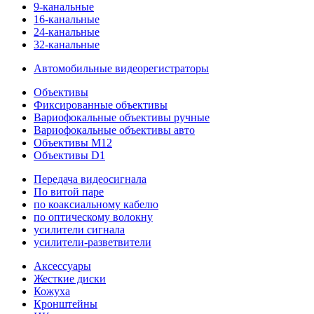
9-канальные
16-канальные
24-канальные
32-канальные
Автомобильные видеорегистраторы
Объективы
Фиксированные объективы
Вариофокальные объективы ручные
Вариофокальные объективы авто
Объективы M12
Объективы D1
Передача видеосигнала
По витой паре
по коаксиальному кабелю
по оптическому волокну
усилители сигнала
усилители-разветвители
Аксессуары
Жесткие диски
Кожуха
Кронштейны