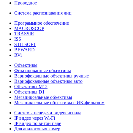
Проводное
Система распознавания лиц
Программное обеспечение
MACROSCOP
TRASSIR
ISS
STILSOFT
BEWARD
RVi
Объективы
Фиксированные объективы
Вариофокальные объективы ручные
Вариофокальные объективы авто
Объективы М12
Объективы D1
Мегапиксельные объективы
Мегапиксельные объективы с ИК-фильтром
Системы передачи видеосигнала
IP видео через Wi-Fi
IP видео по витой паре
Для аналоговых камер