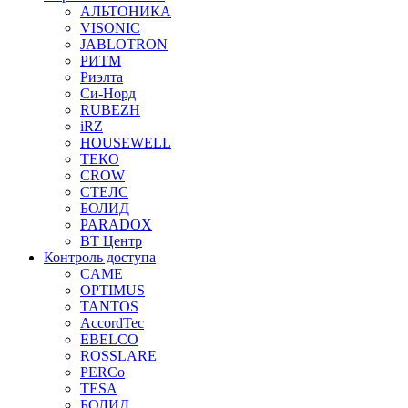
АЛЬТОНИКА
VISONIC
JABLOTRON
РИТМ
Риэлта
Си-Норд
RUBEZH
iRZ
HOUSEWELL
ТЕКО
CROW
СТЕЛС
БОЛИД
PARADOX
ВТ Центр
Контроль доступа
CAME
OPTIMUS
TANTOS
AccordTec
EBELCO
ROSSLARE
PERCo
TESA
БОЛИД