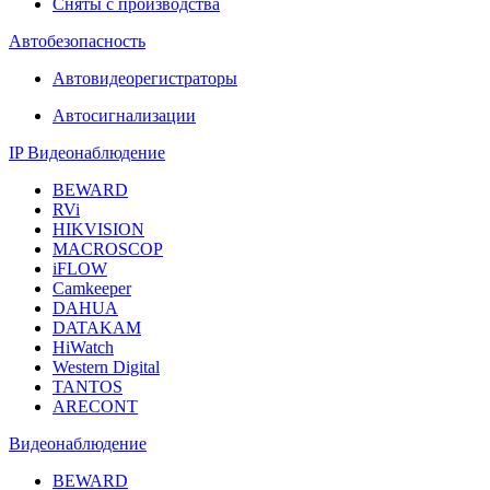
Сняты с производства
Автобезопасность
Автовидеорегистраторы
Автосигнализации
IP Видеонаблюдение
BEWARD
RVi
HIKVISION
MACROSCOP
iFLOW
Camkeeper
DAHUA
DATAKAM
HiWatch
Western Digital
TANTOS
ARECONT
Видеонаблюдение
BEWARD