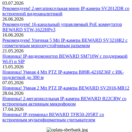
03.07.2026
Рекомендуем! 2-мегапиксельная мини IP-камера SV2012DR со
встроенной видеоаналитикой
26.06.2026
Рекомендуем! 16-канальный управляемый PoE коммутатор
BEWARD STW-1622HPv3
16.06.2026
Рекомендуем! Уличная 5 Мп IP-камера BEWARD SV3218R2 с
герметичным морозоустойчивым разъемом
21.05.2026
Новинка! IP-видеомонитор BEWARD SM710W с поддержкой
Wi-Fi и SIP
15.05.2026
Новинка! Умная 4 Мп PTZ IP-камера B89R-4218Z36F с ИК-
подсветкой до 300 м
07.05.2026
Новинка! Умная 2 Мп PTZ IP-камера BEWARD SV2018-MR12
28.04.2026
Новинка! 2-мегапиксельная IP-камера BEWARD B22CRW со
встроенным активным микрофоном
17.04.2026
Новинка! IP-терминал BEWARD TFR50-205RT со
встроенным мультиформатным считывателем