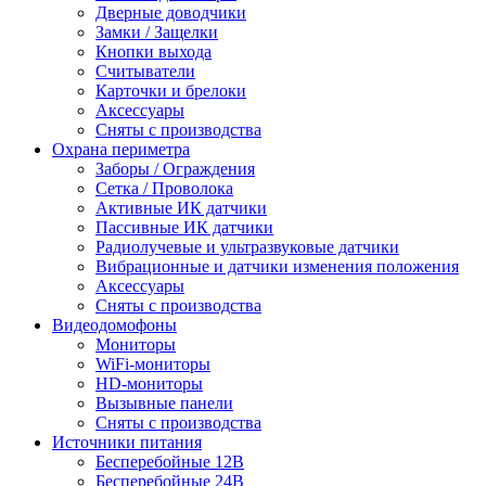
Дверные доводчики
Замки / Защелки
Кнопки выхода
Считыватели
Карточки и брелоки
Аксессуары
Сняты с производства
Охрана периметра
Заборы / Ограждения
Сетка / Проволока
Активные ИК датчики
Пассивные ИК датчики
Радиолучевые и ультразвуковые датчики
Вибрационные и датчики изменения положения
Аксессуары
Сняты с производства
Видеодомофоны
Мониторы
WiFi-мониторы
HD-мониторы
Вызывные панели
Сняты с производства
Источники питания
Бесперебойные 12В
Бесперебойные 24В