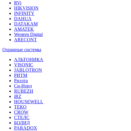
RVi
HIKVISION
INFINITY
DAHUA
DATAKAM
AMATEK
Western Digital
ARECONT
Охранные системы
АЛЬТОНИКА
VISONIC
JABLOTRON
РИТМ
Риэлта
Си-Норд
RUBEZH
iRZ
HOUSEWELL
ТЕКО
CROW
СТЕЛС
БОЛИД
PARADOX