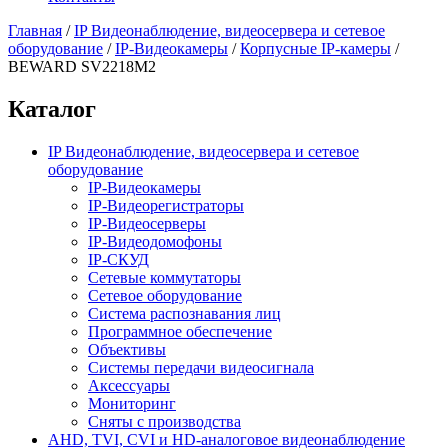
Главная
/
IP Видеонаблюдение, видеосервера и сетевое
оборудование
/
IP-Видеокамеры
/
Корпусные IP-камеры
/
BEWARD SV2218M2
Каталог
IP Видеонаблюдение, видеосервера и сетевое
оборудование
IP-Видеокамеры
IP-Видеорегистраторы
IP-Видеосерверы
IP-Видеодомофоны
IP-СКУД
Сетевые коммутаторы
Сетевое оборудование
Система распознавания лиц
Программное обеспечение
Объективы
Системы передачи видеосигнала
Аксессуары
Мониторинг
Сняты с производства
AHD, TVI, CVI и HD-аналоговое видеонаблюдение