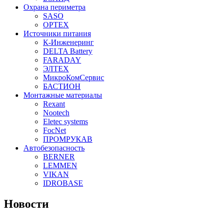
Охрана периметра
SASO
OPTEX
Источники питания
К-Инженеринг
DELTA Battery
FARADAY
ЭЛТЕХ
МикроКомСервис
БАСТИОН
Монтажные материалы
Rexant
Nootech
Eletec systems
FocNet
ПРОМРУКАВ
Автобезопасность
BERNER
LEMMEN
VIKAN
IDROBASE
Новости