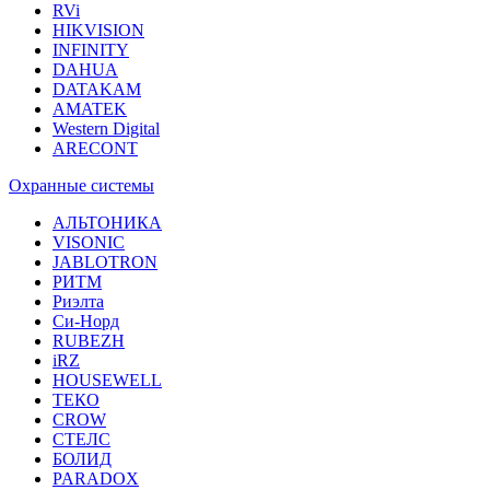
RVi
HIKVISION
INFINITY
DAHUA
DATAKAM
AMATEK
Western Digital
ARECONT
Охранные системы
АЛЬТОНИКА
VISONIC
JABLOTRON
РИТМ
Риэлта
Си-Норд
RUBEZH
iRZ
HOUSEWELL
ТЕКО
CROW
СТЕЛС
БОЛИД
PARADOX