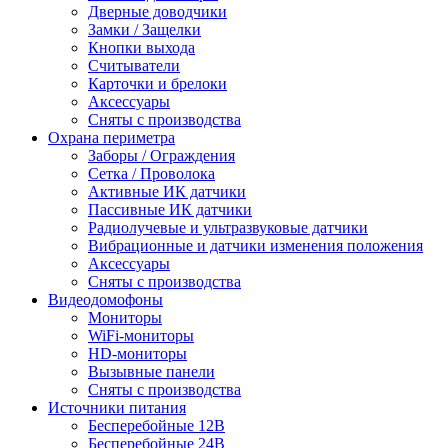
Дверные доводчики
Замки / Защелки
Кнопки выхода
Считыватели
Карточки и брелоки
Аксессуары
Сняты с производства
Охрана периметра
Заборы / Ограждения
Сетка / Проволока
Активные ИК датчики
Пассивные ИК датчики
Радиолучевые и ультразвуковые датчики
Вибрационные и датчики изменения положения
Аксессуары
Сняты с производства
Видеодомофоны
Мониторы
WiFi-мониторы
HD-мониторы
Вызывные панели
Сняты с производства
Источники питания
Бесперебойные 12В
Бесперебойные 24В