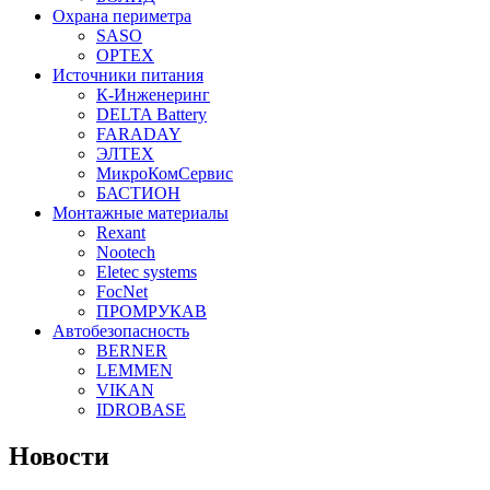
Охрана периметра
SASO
OPTEX
Источники питания
К-Инженеринг
DELTA Battery
FARADAY
ЭЛТЕХ
МикроКомСервис
БАСТИОН
Монтажные материалы
Rexant
Nootech
Eletec systems
FocNet
ПРОМРУКАВ
Автобезопасность
BERNER
LEMMEN
VIKAN
IDROBASE
Новости