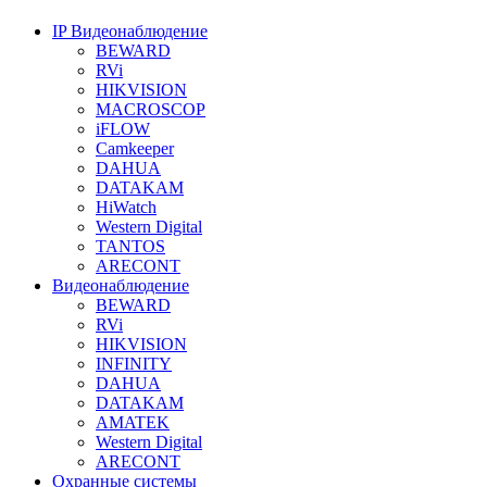
IP Видеонаблюдение
BEWARD
RVi
HIKVISION
MACROSCOP
iFLOW
Camkeeper
DAHUA
DATAKAM
HiWatch
Western Digital
TANTOS
ARECONT
Видеонаблюдение
BEWARD
RVi
HIKVISION
INFINITY
DAHUA
DATAKAM
AMATEK
Western Digital
ARECONT
Охранные системы