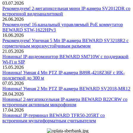
03.07.2026
Рекомендуем! 2-мегапиксельная мини IP-камера SV2012DR со
встроенной видеоаналитикой
26.06.2026
Рекомендуем! 16-канальный управляемый PoE коммутатор
BEWARD STW-1622HPv3
16.06.2026
Рекомендуем! Уличная 5 Мп IP-камера BEWARD SV3218R2 с
герметичным морозоустойчивым разъемом
21.05.2026
Новинка! IP-видеомонитор BEWARD SM710W с поддержкой
Wi-Fi и SIP
15.05.2026
Новинка! Умная 4 Мп PTZ IP-камера B89R-4218Z36F с ИК-
подсветкой до 300 м
07.05.2026
Новинка! Умная 2 Мп PTZ IP-камера BEWARD SV2018-MR12
28.04.2026
Новинка! 2-мегапиксельная IP-камера BEWARD B22CRW со
встроенным активным микрофоном
17.04.2026
Новинка! IP-терминал BEWARD TFR50-205RT со
встроенным мультиформатным считывателем