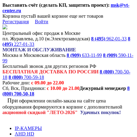
Выставить счёт (сделать КП, защитить проект):
msk@vt-
center.ru
Корзина пуста
В вашей корзине еще нет товаров
Регистрация
Войти
Центральный офис продаж в Москве
пл. Журавлева, д.10 (м.Электрозаводская)
8 (495)
962-01-33
8
(495)
227-01-33
МОНТАЖ И ОБСЛУЖИВАНИЕ
Москва и Московская область
8 (909)
633-11-99
8 (909)
590-11-
99
Бесплатный звонок для других регионов РФ
БЕСПЛАТНАЯ ДОСТАВКА ПО РОССИИ
8 (800)
700-50-
18
8 (800)
700-59-18
Рабочие дни:
с 09.00 до 22.00
Сб, Вск, Праздники:
с 10.00 до 21.00
Дежурный менеджер
8
(800)
700-50-18
При
оформлении онлайн-заказа на
сайте цена
оборудования формируются
в корзине с дополнительной
акционной
скидкой
"ЛЕТО-2026"
Удачных покупок!
IP-КАМЕРЫ
AHD HD