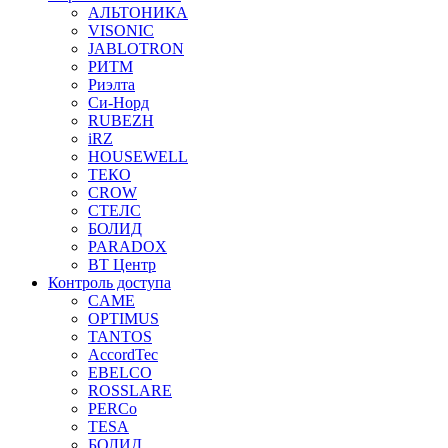
АЛЬТОНИКА
VISONIC
JABLOTRON
РИТМ
Риэлта
Си-Норд
RUBEZH
iRZ
HOUSEWELL
ТЕКО
CROW
СТЕЛС
БОЛИД
PARADOX
ВТ Центр
Контроль доступа
CAME
OPTIMUS
TANTOS
AccordTec
EBELCO
ROSSLARE
PERCo
TESA
БОЛИД