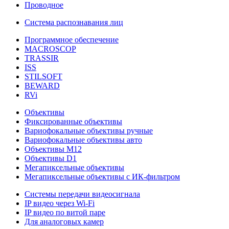
Проводное
Система распознавания лиц
Программное обеспечение
MACROSCOP
TRASSIR
ISS
STILSOFT
BEWARD
RVi
Объективы
Фиксированные объективы
Вариофокальные объективы ручные
Вариофокальные объективы авто
Объективы М12
Объективы D1
Мегапиксельные объективы
Мегапиксельные объективы с ИК-фильтром
Системы передачи видеосигнала
IP видео через Wi-Fi
IP видео по витой паре
Для аналоговых камер