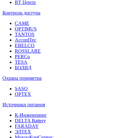
ВТ Центр
Контроль доступа
CAME
OPTIMUS
TANTOS
AccordTec
EBELCO
ROSSLARE
PERCo
TESA
БОЛИД
Охрана периметра
SASO
OPTEX
Источники питания
К-Инженеринг
DELTA Battery
FARADAY
ЭЛТЕХ
МикроКомСервис