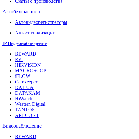
Сняты с производства
Автобезопасность
Автовидеорегистраторы
Автосигнализации
IP Видеонаблюдение
BEWARD
RVi
HIKVISION
MACROSCOP
iFLOW
Camkeeper
DAHUA
DATAKAM
HiWatch
Western Digital
TANTOS
ARECONT
Видеонаблюдение
BEWARD