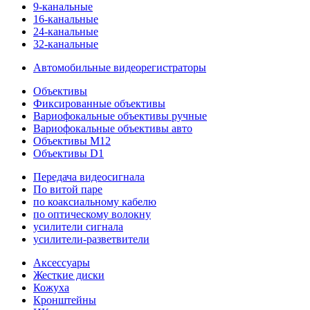
9-канальные
16-канальные
24-канальные
32-канальные
Автомобильные видеорегистраторы
Объективы
Фиксированные объективы
Вариофокальные объективы ручные
Вариофокальные объективы авто
Объективы M12
Объективы D1
Передача видеосигнала
По витой паре
по коаксиальному кабелю
по оптическому волокну
усилители сигнала
усилители-разветвители
Аксессуары
Жесткие диски
Кожуха
Кронштейны