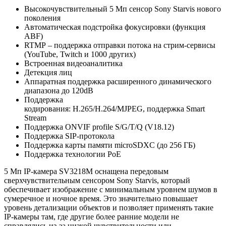
Высокочувствительный 5 Мп сенсор Sony Starvis нового
поколения
Автоматическая подстройка фокусировки (функция
ABF)
RTMP – поддержка отправки потока на стрим-сервисы
(YouTube, Twitch и 1000 других)
Встроенная видеоаналитика
Детекция лиц
Аппаратная поддержка расширенного динамического
диапазона до 120dB
Поддержка
кодирования: H.265/H.264/MJPEG, поддержка Smart
Stream
Поддержка ONVIF profile S/G/T/Q (V18.12)
Поддержка SIP-протокола
Поддержка карты памяти microSDXC (до 256 ГБ)
Поддержка технологии PoE
5 Мп IP-камера SV3218M оснащена передовым
сверхчувствительным сенсором Sony Starvis, который
обеспечивает изображение с минимальным уровнем шумов в
сумеречное и ночное время. Это значительно повышает
уровень детализации объектов и позволяет применять такие
IP-камеры там, где другие более ранние модели не
справлялись из-за низкой чувствительности или