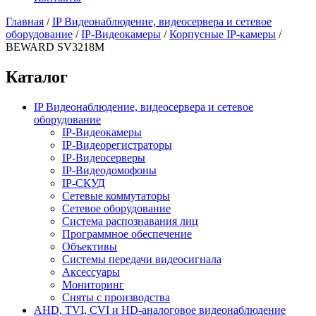
Главная
/
IP Видеонаблюдение, видеосервера и сетевое
оборудование
/
IP-Видеокамеры
/
Корпусные IP-камеры
/
BEWARD SV3218M
Каталог
IP Видеонаблюдение, видеосервера и сетевое
оборудование
IP-Видеокамеры
IP-Видеорегистраторы
IP-Видеосерверы
IP-Видеодомофоны
IP-СКУД
Сетевые коммутаторы
Сетевое оборудование
Система распознавания лиц
Программное обеспечение
Объективы
Системы передачи видеосигнала
Аксессуары
Мониторинг
Сняты с производства
AHD, TVI, CVI и HD-аналоговое видеонаблюдение