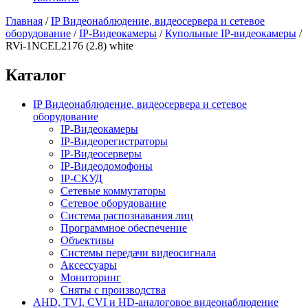
Главная
/
IP Видеонаблюдение, видеосервера и сетевое
оборудование
/
IP-Видеокамеры
/
Купольные IP-видеокамеры
/
RVi-1NCEL2176 (2.8) white
Каталог
IP Видеонаблюдение, видеосервера и сетевое
оборудование
IP-Видеокамеры
IP-Видеорегистраторы
IP-Видеосерверы
IP-Видеодомофоны
IP-СКУД
Сетевые коммутаторы
Сетевое оборудование
Система распознавания лиц
Программное обеспечение
Объективы
Системы передачи видеосигнала
Аксессуары
Мониторинг
Сняты с производства
AHD, TVI, CVI и HD-аналоговое видеонаблюдение