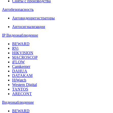
Сняты с производства
Автобезопасность
Автовидеорегистраторы
Автосигнализации
IP Видеонаблюдение
BEWARD
RVi
HIKVISION
MACROSCOP
iFLOW
Camkeeper
DAHUA
DATAKAM
HiWatch
Western Digital
TANTOS
ARECONT
Видеонаблюдение
BEWARD