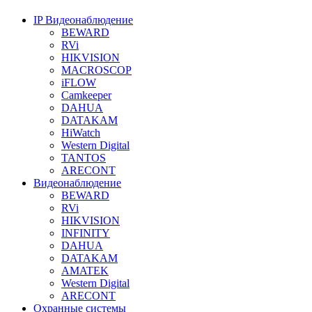
IP Видеонаблюдение
BEWARD
RVi
HIKVISION
MACROSCOP
iFLOW
Camkeeper
DAHUA
DATAKAM
HiWatch
Western Digital
TANTOS
ARECONT
Видеонаблюдение
BEWARD
RVi
HIKVISION
INFINITY
DAHUA
DATAKAM
AMATEK
Western Digital
ARECONT
Охранные системы