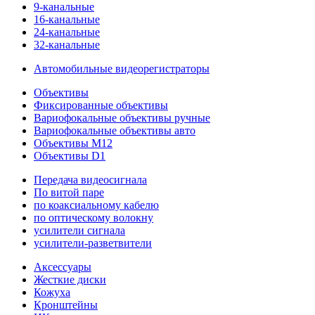
9-канальные
16-канальные
24-канальные
32-канальные
Автомобильные видеорегистраторы
Объективы
Фиксированные объективы
Вариофокальные объективы ручные
Вариофокальные объективы авто
Объективы M12
Объективы D1
Передача видеосигнала
По витой паре
по коаксиальному кабелю
по оптическому волокну
усилители сигнала
усилители-разветвители
Аксессуары
Жесткие диски
Кожуха
Кронштейны