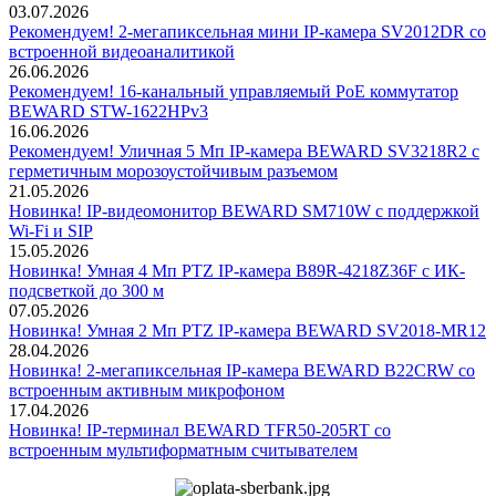
03.07.2026
Рекомендуем! 2-мегапиксельная мини IP-камера SV2012DR со
встроенной видеоаналитикой
26.06.2026
Рекомендуем! 16-канальный управляемый PoE коммутатор
BEWARD STW-1622HPv3
16.06.2026
Рекомендуем! Уличная 5 Мп IP-камера BEWARD SV3218R2 с
герметичным морозоустойчивым разъемом
21.05.2026
Новинка! IP-видеомонитор BEWARD SM710W с поддержкой
Wi-Fi и SIP
15.05.2026
Новинка! Умная 4 Мп PTZ IP-камера B89R-4218Z36F с ИК-
подсветкой до 300 м
07.05.2026
Новинка! Умная 2 Мп PTZ IP-камера BEWARD SV2018-MR12
28.04.2026
Новинка! 2-мегапиксельная IP-камера BEWARD B22CRW со
встроенным активным микрофоном
17.04.2026
Новинка! IP-терминал BEWARD TFR50-205RT со
встроенным мультиформатным считывателем