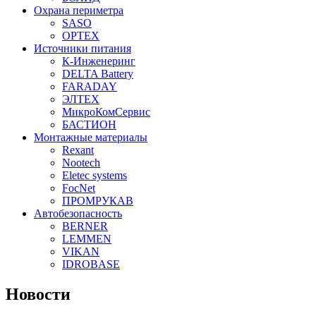
Охрана периметра
SASO
OPTEX
Источники питания
К-Инженеринг
DELTA Battery
FARADAY
ЭЛТЕХ
МикроКомСервис
БАСТИОН
Монтажные материалы
Rexant
Nootech
Eletec systems
FocNet
ПРОМРУКАВ
Автобезопасность
BERNER
LEMMEN
VIKAN
IDROBASE
Новости