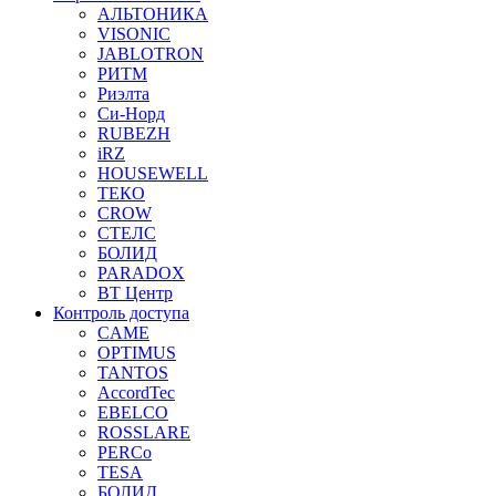
АЛЬТОНИКА
VISONIC
JABLOTRON
РИТМ
Риэлта
Си-Норд
RUBEZH
iRZ
HOUSEWELL
ТЕКО
CROW
СТЕЛС
БОЛИД
PARADOX
ВТ Центр
Контроль доступа
CAME
OPTIMUS
TANTOS
AccordTec
EBELCO
ROSSLARE
PERCo
TESA
БОЛИД