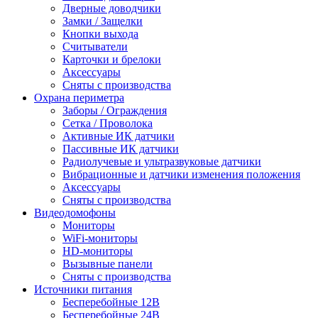
Дверные доводчики
Замки / Защелки
Кнопки выхода
Считыватели
Карточки и брелоки
Аксессуары
Сняты с производства
Охрана периметра
Заборы / Ограждения
Сетка / Проволока
Активные ИК датчики
Пассивные ИК датчики
Радиолучевые и ультразвуковые датчики
Вибрационные и датчики изменения положения
Аксессуары
Сняты с производства
Видеодомофоны
Мониторы
WiFi-мониторы
HD-мониторы
Вызывные панели
Сняты с производства
Источники питания
Бесперебойные 12В
Бесперебойные 24В