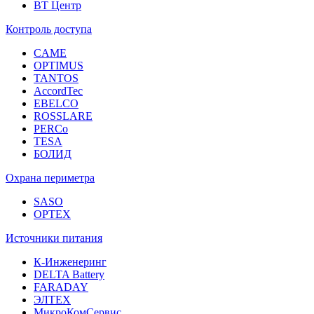
ВТ Центр
Контроль доступа
CAME
OPTIMUS
TANTOS
AccordTec
EBELCO
ROSSLARE
PERCo
TESA
БОЛИД
Охрана периметра
SASO
OPTEX
Источники питания
К-Инженеринг
DELTA Battery
FARADAY
ЭЛТЕХ
МикроКомСервис