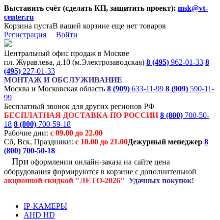
Выставить счёт (сделать КП, защитить проект):
msk@vt-
center.ru
Корзина пуста
В вашей корзине еще нет товаров
Регистрация
Войти
Центральный офис продаж в Москве
пл. Журавлева, д.10 (м.Электрозаводская)
8 (495)
962-01-33
8
(495)
227-01-33
МОНТАЖ И ОБСЛУЖИВАНИЕ
Москва и Московская область
8 (909)
633-11-99
8 (909)
590-11-
99
Бесплатный звонок для других регионов РФ
БЕСПЛАТНАЯ ДОСТАВКА ПО РОССИИ
8 (800)
700-50-
18
8 (800)
700-59-18
Рабочие дни:
с 09.00 до 22.00
Сб, Вск, Праздники:
с 10.00 до 21.00
Дежурный менеджер
8
(800)
700-50-18
При
оформлении онлайн-заказа на
сайте цена
оборудования формируются
в корзине с дополнительной
акционной
скидкой
"ЛЕТО-2026"
Удачных покупок!
IP-КАМЕРЫ
AHD HD