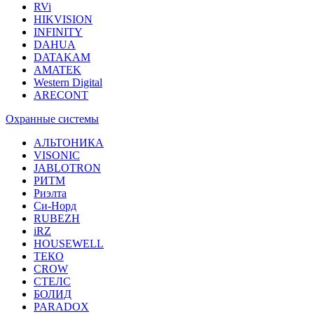
RVi
HIKVISION
INFINITY
DAHUA
DATAKAM
AMATEK
Western Digital
ARECONT
Охранные системы
АЛЬТОНИКА
VISONIC
JABLOTRON
РИТМ
Риэлта
Си-Норд
RUBEZH
iRZ
HOUSEWELL
ТЕКО
CROW
СТЕЛС
БОЛИД
PARADOX