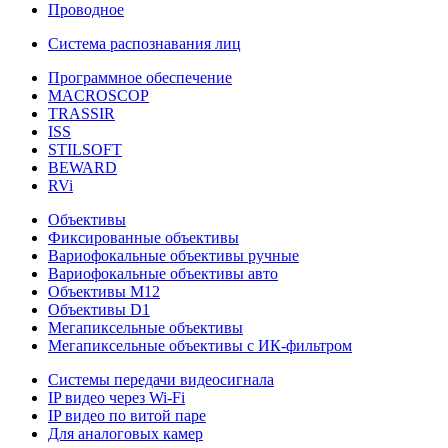
Проводное
Система распознавания лиц
Программное обеспечение
MACROSCOP
TRASSIR
ISS
STILSOFT
BEWARD
RVi
Объективы
Фиксированные объективы
Вариофокальные объективы ручные
Вариофокальные объективы авто
Объективы М12
Объективы D1
Мегапиксельные объективы
Мегапиксельные объективы с ИК-фильтром
Системы передачи видеосигнала
IP видео через Wi-Fi
IP видео по витой паре
Для аналоговых камер