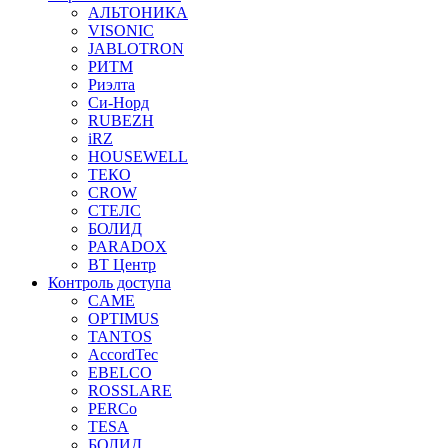
АЛЬТОНИКА
VISONIC
JABLOTRON
РИТМ
Риэлта
Си-Норд
RUBEZH
iRZ
HOUSEWELL
ТЕКО
CROW
СТЕЛС
БОЛИД
PARADOX
ВТ Центр
Контроль доступа
CAME
OPTIMUS
TANTOS
AccordTec
EBELCO
ROSSLARE
PERCo
TESA
БОЛИД