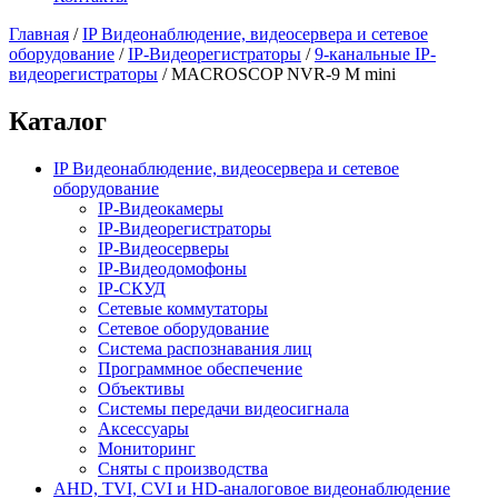
Главная
/
IP Видеонаблюдение, видеосервера и сетевое
оборудование
/
IP-Видеорегистраторы
/
9-канальные IP-
видеорегистраторы
/
MACROSCOP NVR-9 M mini
Каталог
IP Видеонаблюдение, видеосервера и сетевое
оборудование
IP-Видеокамеры
IP-Видеорегистраторы
IP-Видеосерверы
IP-Видеодомофоны
IP-СКУД
Сетевые коммутаторы
Сетевое оборудование
Система распознавания лиц
Программное обеспечение
Объективы
Системы передачи видеосигнала
Аксессуары
Мониторинг
Сняты с производства
AHD, TVI, CVI и HD-аналоговое видеонаблюдение