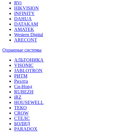
RVi
HIKVISION
INFINITY
DAHUA
DATAKAM
AMATEK
Western Digital
ARECONT
Охранные системы
АЛЬТОНИКА
VISONIC
JABLOTRON
РИТМ
Риэлта
Си-Норд
RUBEZH
iRZ
HOUSEWELL
ТЕКО
CROW
СТЕЛС
БОЛИД
PARADOX