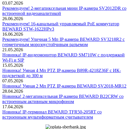
03.07.2026
Рекомендуем! 2-мегапиксельная мини IP-камера SV2012DR со
встроенной видеоаналитикой
26.06.2026
Рекомендуем! 16-канальный управляемый PoE коммутатор
BEWARD STW-1622HPv3
16.06.2026
Рекомендуем! Уличная 5 Мп IP-камера BEWARD SV3218R2 с
герметичным морозоустойчивым разъемом
21.05.2026
Новинка! IP-видеомонитор BEWARD SM710W с поддержкой
Wi-Fi и SIP
15.05.2026
Новинка! Умная 4 Мп PTZ IP-камера B89R-4218Z36F с ИК-
подсветкой до 300 м
07.05.2026
Новинка! Умная 2 Мп PTZ IP-камера BEWARD SV2018-MR12
28.04.2026
Новинка! 2-мегапиксельная IP-камера BEWARD B22CRW со
встроенным активным микрофоном
17.04.2026
Новинка! IP-терминал BEWARD TFR50-205RT со
встроенным мультиформатным считывателем