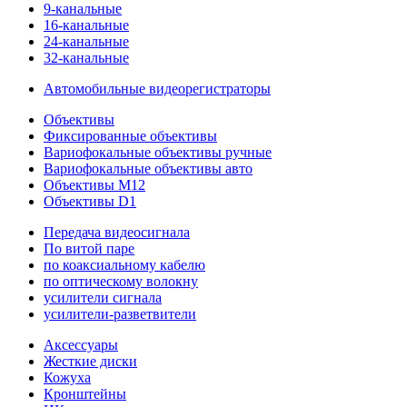
9-канальные
16-канальные
24-канальные
32-канальные
Автомобильные видеорегистраторы
Объективы
Фиксированные объективы
Вариофокальные объективы ручные
Вариофокальные объективы авто
Объективы M12
Объективы D1
Передача видеосигнала
По витой паре
по коаксиальному кабелю
по оптическому волокну
усилители сигнала
усилители-разветвители
Аксессуары
Жесткие диски
Кожуха
Кронштейны