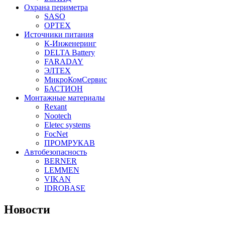
Охрана периметра
SASO
OPTEX
Источники питания
К-Инженеринг
DELTA Battery
FARADAY
ЭЛТЕХ
МикроКомСервис
БАСТИОН
Монтажные материалы
Rexant
Nootech
Eletec systems
FocNet
ПРОМРУКАВ
Автобезопасность
BERNER
LEMMEN
VIKAN
IDROBASE
Новости