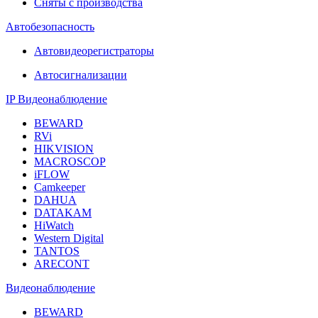
Сняты с производства
Автобезопасность
Автовидеорегистраторы
Автосигнализации
IP Видеонаблюдение
BEWARD
RVi
HIKVISION
MACROSCOP
iFLOW
Camkeeper
DAHUA
DATAKAM
HiWatch
Western Digital
TANTOS
ARECONT
Видеонаблюдение
BEWARD