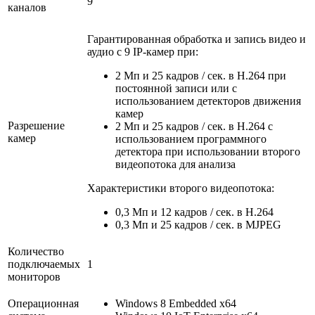
9
каналов
Гарантированная обработка и запись видео и
аудио с 9 IP-камер при:
2 Мп и 25 кадров / сек. в H.264 при
постоянной записи или с
использованием детекторов движения
камер
Разрешение
2 Мп и 25 кадров / сек. в H.264 с
камер
использованием программного
детектора при использовании второго
видеопотока для анализа
Характеристики второго видеопотока:
0,3 Мп и 12 кадров / сек. в H.264
0,3 Мп и 25 кадров / сек. в MJPEG
Количество
подключаемых
1
мониторов
Операционная
Windows 8 Embedded x64