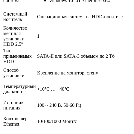
система
Windows 10 IoT Enterprise x64
Системный
Операционная система на HDD-носителе
носитель
Количество
мест для
1
установки
HDD 2,5”
Тип
применяемых
SATA-II или SATA-3 объемом до 2 Тб
HDD
Способ
Крепление на монитор, стену
установки
Температурный
+10°С … +40°С
диапазон
Источник
100 ~ 240 В, 50-60 Гц
питания
Контроллер
10/100/1000 Мбит/с
Ethernet