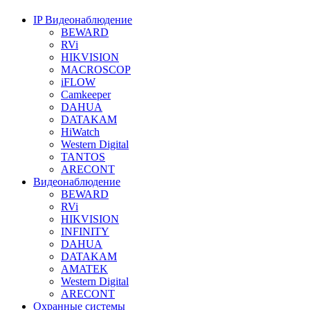
IP Видеонаблюдение
BEWARD
RVi
HIKVISION
MACROSCOP
iFLOW
Camkeeper
DAHUA
DATAKAM
HiWatch
Western Digital
TANTOS
ARECONT
Видеонаблюдение
BEWARD
RVi
HIKVISION
INFINITY
DAHUA
DATAKAM
AMATEK
Western Digital
ARECONT
Охранные системы