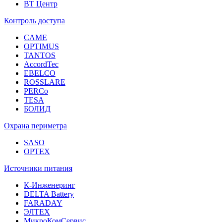
ВТ Центр
Контроль доступа
CAME
OPTIMUS
TANTOS
AccordTec
EBELCO
ROSSLARE
PERCo
TESA
БОЛИД
Охрана периметра
SASO
OPTEX
Источники питания
К-Инженеринг
DELTA Battery
FARADAY
ЭЛТЕХ
МикроКомСервис