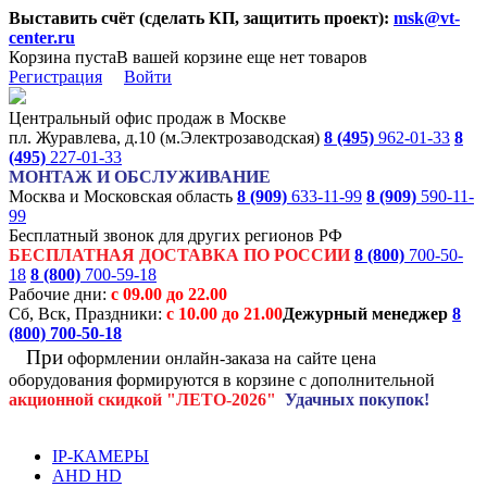
Выставить счёт (сделать КП, защитить проект):
msk@vt-
center.ru
Корзина пуста
В вашей корзине еще нет товаров
Регистрация
Войти
Центральный офис продаж в Москве
пл. Журавлева, д.10 (м.Электрозаводская)
8 (495)
962-01-33
8
(495)
227-01-33
МОНТАЖ И ОБСЛУЖИВАНИЕ
Москва и Московская область
8 (909)
633-11-99
8 (909)
590-11-
99
Бесплатный звонок для других регионов РФ
БЕСПЛАТНАЯ ДОСТАВКА ПО РОССИИ
8 (800)
700-50-
18
8 (800)
700-59-18
Рабочие дни:
с 09.00 до 22.00
Сб, Вск, Праздники:
с 10.00 до 21.00
Дежурный менеджер
8
(800)
700-50-18
При
оформлении онлайн-заказа на
сайте цена
оборудования формируются
в корзине с дополнительной
акционной
скидкой
"ЛЕТО-2026"
Удачных покупок!
IP-КАМЕРЫ
AHD HD