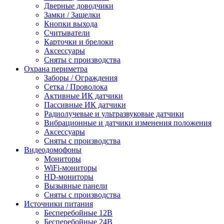
Дверные доводчики
Замки / Защелки
Кнопки выхода
Считыватели
Карточки и брелоки
Аксессуары
Сняты с производства
Охрана периметра
Заборы / Ограждения
Сетка / Проволока
Активные ИК датчики
Пассивные ИК датчики
Радиолучевые и ультразвуковые датчики
Вибрационные и датчики изменения положения
Аксессуары
Сняты с производства
Видеодомофоны
Мониторы
WiFi-мониторы
HD-мониторы
Вызывные панели
Сняты с производства
Источники питания
Бесперебойные 12В
Бесперебойные 24В