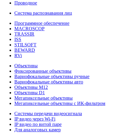
Проводное
Система распознавания лиц
Программное обеспечение
MACROSCOP
TRASSIR
ISS
STILSOFT
BEWARD
RVi
Объективы
Фиксированные объективы
Вариофокальные объективы ручные
Вариофокальные объективы авто
Объективы М12
Объективы D1
Мегапиксельные объективы
Мегапиксельные объективы с ИК-фильтром
Системы передачи видеосигнала
IP видео через Wi-Fi
IP видео по витой паре
Для аналоговых камер