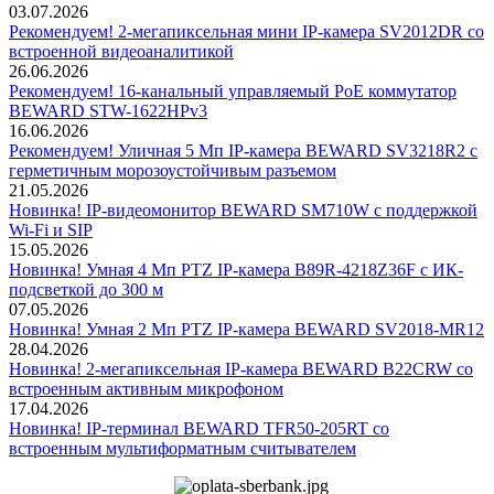
03.07.2026
Рекомендуем! 2-мегапиксельная мини IP-камера SV2012DR со
встроенной видеоаналитикой
26.06.2026
Рекомендуем! 16-канальный управляемый PoE коммутатор
BEWARD STW-1622HPv3
16.06.2026
Рекомендуем! Уличная 5 Мп IP-камера BEWARD SV3218R2 с
герметичным морозоустойчивым разъемом
21.05.2026
Новинка! IP-видеомонитор BEWARD SM710W с поддержкой
Wi-Fi и SIP
15.05.2026
Новинка! Умная 4 Мп PTZ IP-камера B89R-4218Z36F с ИК-
подсветкой до 300 м
07.05.2026
Новинка! Умная 2 Мп PTZ IP-камера BEWARD SV2018-MR12
28.04.2026
Новинка! 2-мегапиксельная IP-камера BEWARD B22CRW со
встроенным активным микрофоном
17.04.2026
Новинка! IP-терминал BEWARD TFR50-205RT со
встроенным мультиформатным считывателем