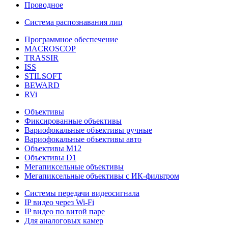
Проводное
Система распознавания лиц
Программное обеспечение
MACROSCOP
TRASSIR
ISS
STILSOFT
BEWARD
RVi
Объективы
Фиксированные объективы
Вариофокальные объективы ручные
Вариофокальные объективы авто
Объективы М12
Объективы D1
Мегапиксельные объективы
Мегапиксельные объективы с ИК-фильтром
Системы передачи видеосигнала
IP видео через Wi-Fi
IP видео по витой паре
Для аналоговых камер