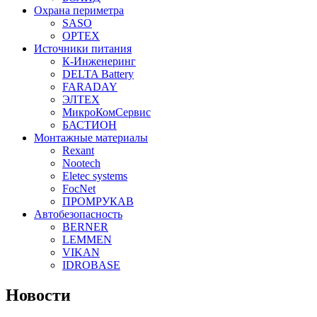
Охрана периметра
SASO
OPTEX
Источники питания
К-Инженеринг
DELTA Battery
FARADAY
ЭЛТЕХ
МикроКомСервис
БАСТИОН
Монтажные материалы
Rexant
Nootech
Eletec systems
FocNet
ПРОМРУКАВ
Автобезопасность
BERNER
LEMMEN
VIKAN
IDROBASE
Новости