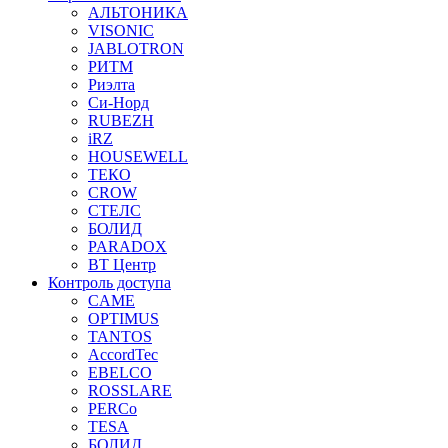
АЛЬТОНИКА
VISONIC
JABLOTRON
РИТМ
Риэлта
Си-Норд
RUBEZH
iRZ
HOUSEWELL
ТЕКО
CROW
СТЕЛС
БОЛИД
PARADOX
ВТ Центр
Контроль доступа
CAME
OPTIMUS
TANTOS
AccordTec
EBELCO
ROSSLARE
PERCo
TESA
БОЛИД