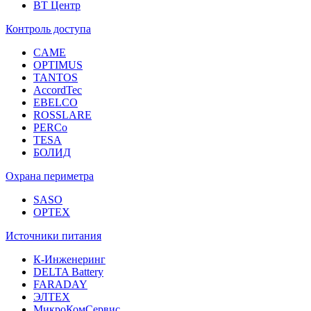
ВТ Центр
Контроль доступа
CAME
OPTIMUS
TANTOS
AccordTec
EBELCO
ROSSLARE
PERCo
TESA
БОЛИД
Охрана периметра
SASO
OPTEX
Источники питания
К-Инженеринг
DELTA Battery
FARADAY
ЭЛТЕХ
МикроКомСервис