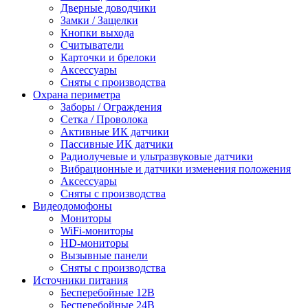
Дверные доводчики
Замки / Защелки
Кнопки выхода
Считыватели
Карточки и брелоки
Аксессуары
Сняты с производства
Охрана периметра
Заборы / Ограждения
Сетка / Проволока
Активные ИК датчики
Пассивные ИК датчики
Радиолучевые и ультразвуковые датчики
Вибрационные и датчики изменения положения
Аксессуары
Сняты с производства
Видеодомофоны
Мониторы
WiFi-мониторы
HD-мониторы
Вызывные панели
Сняты с производства
Источники питания
Бесперебойные 12В
Бесперебойные 24В