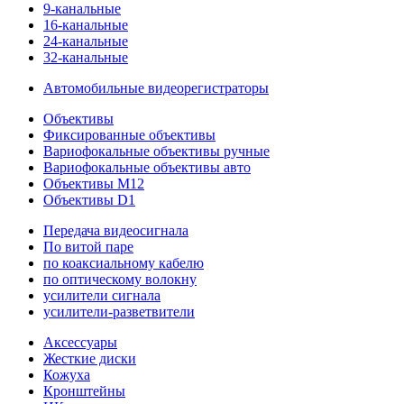
9-канальные
16-канальные
24-канальные
32-канальные
Автомобильные видеорегистраторы
Объективы
Фиксированные объективы
Вариофокальные объективы ручные
Вариофокальные объективы авто
Объективы M12
Объективы D1
Передача видеосигнала
По витой паре
по коаксиальному кабелю
по оптическому волокну
усилители сигнала
усилители-разветвители
Аксессуары
Жесткие диски
Кожуха
Кронштейны