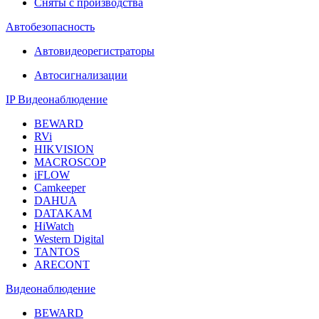
Сняты с производства
Автобезопасность
Автовидеорегистраторы
Автосигнализации
IP Видеонаблюдение
BEWARD
RVi
HIKVISION
MACROSCOP
iFLOW
Camkeeper
DAHUA
DATAKAM
HiWatch
Western Digital
TANTOS
ARECONT
Видеонаблюдение
BEWARD