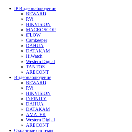
IP Видеонаблюдение
BEWARD
RVi
HIKVISION
MACROSCOP
iFLOW
Camkeeper
DAHUA
DATAKAM
HiWatch
Western Digital
TANTOS
ARECONT
Видеонаблюдение
BEWARD
RVi
HIKVISION
INFINITY
DAHUA
DATAKAM
AMATEK
Western Digital
ARECONT
Охранные системы