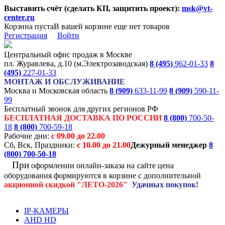
Выставить счёт (сделать КП, защитить проект):
msk@vt-
center.ru
Корзина пуста
В вашей корзине еще нет товаров
Регистрация
Войти
Центральный офис продаж в Москве
пл. Журавлева, д.10 (м.Электрозаводская)
8 (495)
962-01-33
8
(495)
227-01-33
МОНТАЖ И ОБСЛУЖИВАНИЕ
Москва и Московская область
8 (909)
633-11-99
8 (909)
590-11-
99
Бесплатный звонок для других регионов РФ
БЕСПЛАТНАЯ ДОСТАВКА ПО РОССИИ
8 (800)
700-50-
18
8 (800)
700-59-18
Рабочие дни:
с 09.00 до 22.00
Сб, Вск, Праздники:
с 10.00 до 21.00
Дежурный менеджер
8
(800)
700-50-18
При
оформлении онлайн-заказа на
сайте цена
оборудования формируются
в корзине с дополнительной
акционной
скидкой
"ЛЕТО-2026"
Удачных покупок!
IP-КАМЕРЫ
AHD HD