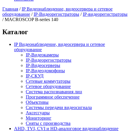
Главная
/
IP Видеонаблюдение, видеосервера и сетевое
оборудование
/
IP-Видеорегистраторы
/
IP-видеорегистраторы
/
MACROSCOP B-series 140
Каталог
IP Видеонаблюдение, видеосервера и сетевое
оборудование
IP-Видеокамеры
IP-Видеорегистраторы
IP-Видеосерверы
IP-Видеодомофоны
IP-СКУД
Сетевые коммутаторы
Сетевое оборудование
Система распознавания лиц
Программное обеспечение
Объективы
Системы передачи видеосигнала
Аксессуары
Мониторинг
Сняты с производства
AHD, TVI, CVI и HD-аналоговое видеонаблюдение