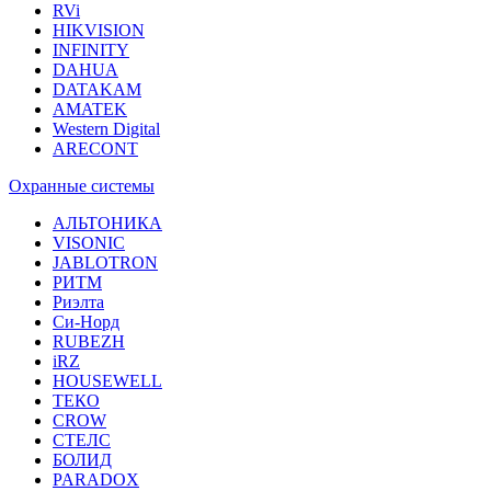
RVi
HIKVISION
INFINITY
DAHUA
DATAKAM
AMATEK
Western Digital
ARECONT
Охранные системы
АЛЬТОНИКА
VISONIC
JABLOTRON
РИТМ
Риэлта
Си-Норд
RUBEZH
iRZ
HOUSEWELL
ТЕКО
CROW
СТЕЛС
БОЛИД
PARADOX