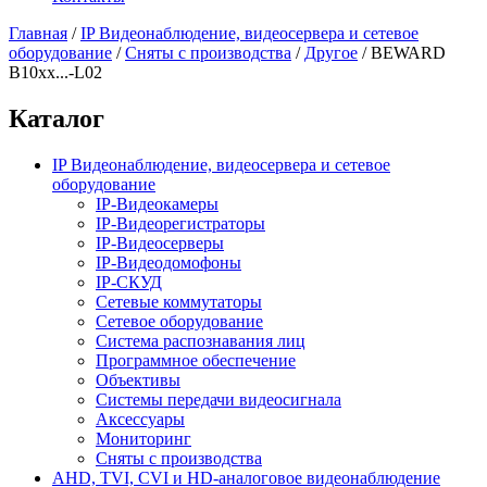
Главная
/
IP Видеонаблюдение, видеосервера и сетевое
оборудование
/
Сняты с производства
/
Другое
/
BEWARD
B10xx...-L02
Каталог
IP Видеонаблюдение, видеосервера и сетевое
оборудование
IP-Видеокамеры
IP-Видеорегистраторы
IP-Видеосерверы
IP-Видеодомофоны
IP-СКУД
Сетевые коммутаторы
Сетевое оборудование
Система распознавания лиц
Программное обеспечение
Объективы
Системы передачи видеосигнала
Аксессуары
Мониторинг
Сняты с производства
AHD, TVI, CVI и HD-аналоговое видеонаблюдение