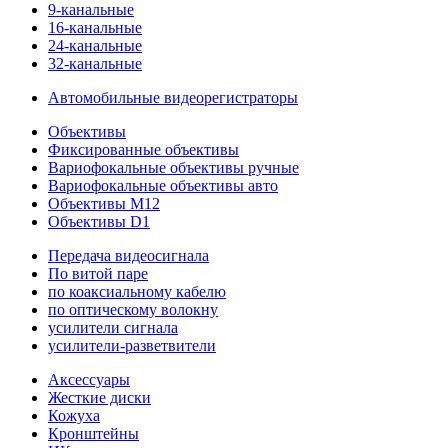
9-канальные
16-канальные
24-канальные
32-канальные
Автомобильные видеорегистраторы
Объективы
Фиксированные объективы
Вариофокальные объективы ручные
Вариофокальные объективы авто
Объективы M12
Объективы D1
Передача видеосигнала
По витой паре
по коаксиальному кабелю
по оптическому волокну
усилители сигнала
усилители-разветвители
Аксессуары
Жесткие диски
Кожуха
Кронштейны