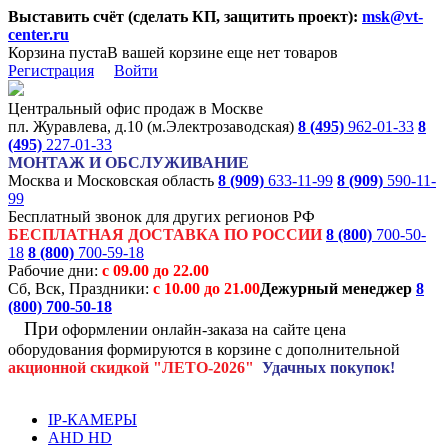
Выставить счёт (сделать КП, защитить проект):
msk@vt-
center.ru
Корзина пуста
В вашей корзине еще нет товаров
Регистрация
Войти
Центральный офис продаж в Москве
пл. Журавлева, д.10 (м.Электрозаводская)
8 (495)
962-01-33
8
(495)
227-01-33
МОНТАЖ И ОБСЛУЖИВАНИЕ
Москва и Московская область
8 (909)
633-11-99
8 (909)
590-11-
99
Бесплатный звонок для других регионов РФ
БЕСПЛАТНАЯ ДОСТАВКА ПО РОССИИ
8 (800)
700-50-
18
8 (800)
700-59-18
Рабочие дни:
с 09.00 до 22.00
Сб, Вск, Праздники:
с 10.00 до 21.00
Дежурный менеджер
8
(800)
700-50-18
При
оформлении онлайн-заказа на
сайте цена
оборудования формируются
в корзине с дополнительной
акционной
скидкой
"ЛЕТО-2026"
Удачных покупок!
IP-КАМЕРЫ
AHD HD