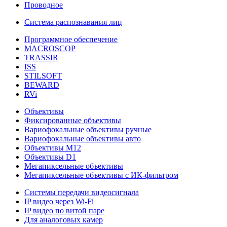
Проводное
Система распознавания лиц
Программное обеспечение
MACROSCOP
TRASSIR
ISS
STILSOFT
BEWARD
RVi
Объективы
Фиксированные объективы
Вариофокальные объективы ручные
Вариофокальные объективы авто
Объективы М12
Объективы D1
Мегапиксельные объективы
Мегапиксельные объективы с ИК-фильтром
Системы передачи видеосигнала
IP видео через Wi-Fi
IP видео по витой паре
Для аналоговых камер