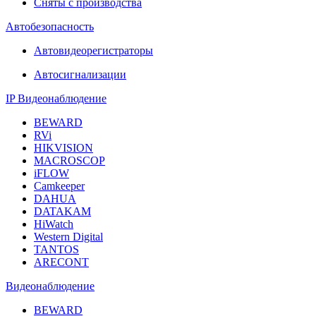
Сняты с производства
Автобезопасность
Автовидеорегистраторы
Автосигнализации
IP Видеонаблюдение
BEWARD
RVi
HIKVISION
MACROSCOP
iFLOW
Camkeeper
DAHUA
DATAKAM
HiWatch
Western Digital
TANTOS
ARECONT
Видеонаблюдение
BEWARD