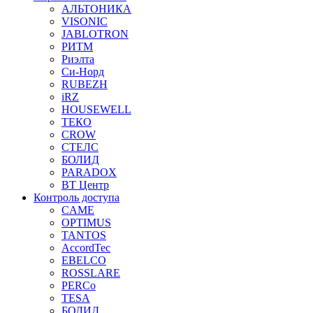
АЛЬТОНИКА
VISONIC
JABLOTRON
РИТМ
Риэлта
Си-Норд
RUBEZH
iRZ
HOUSEWELL
ТЕКО
CROW
СТЕЛС
БОЛИД
PARADOX
ВТ Центр
Контроль доступа
CAME
OPTIMUS
TANTOS
AccordTec
EBELCO
ROSSLARE
PERCo
TESA
БОЛИД