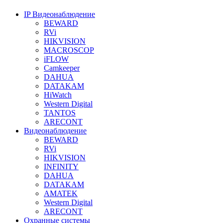
IP Видеонаблюдение
BEWARD
RVi
HIKVISION
MACROSCOP
iFLOW
Camkeeper
DAHUA
DATAKAM
HiWatch
Western Digital
TANTOS
ARECONT
Видеонаблюдение
BEWARD
RVi
HIKVISION
INFINITY
DAHUA
DATAKAM
AMATEK
Western Digital
ARECONT
Охранные системы