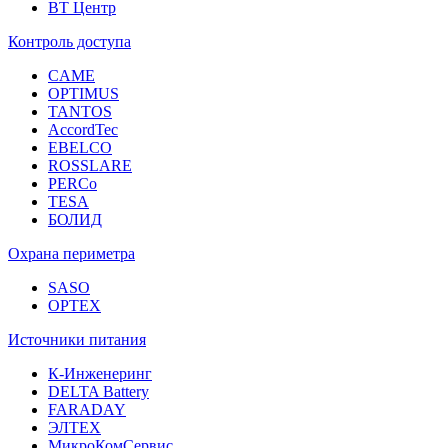
ВТ Центр
Контроль доступа
CAME
OPTIMUS
TANTOS
AccordTec
EBELCO
ROSSLARE
PERCo
TESA
БОЛИД
Охрана периметра
SASO
OPTEX
Источники питания
К-Инженеринг
DELTA Battery
FARADAY
ЭЛТЕХ
МикроКомСервис