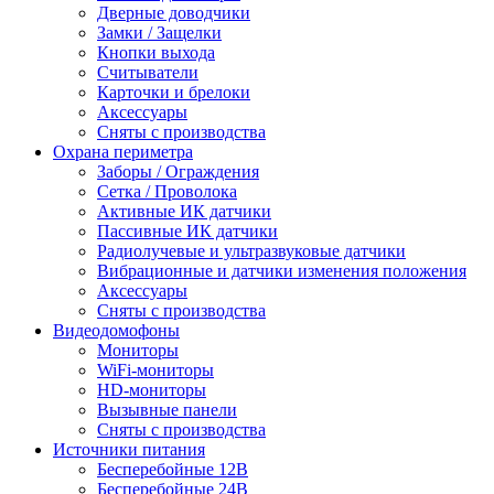
Дверные доводчики
Замки / Защелки
Кнопки выхода
Считыватели
Карточки и брелоки
Аксессуары
Сняты с производства
Охрана периметра
Заборы / Ограждения
Сетка / Проволока
Активные ИК датчики
Пассивные ИК датчики
Радиолучевые и ультразвуковые датчики
Вибрационные и датчики изменения положения
Аксессуары
Сняты с производства
Видеодомофоны
Мониторы
WiFi-мониторы
HD-мониторы
Вызывные панели
Сняты с производства
Источники питания
Бесперебойные 12В
Бесперебойные 24В