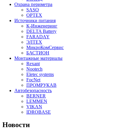
Охрана периметра
SASO
OPTEX
Источники питания
К-Инженеринг
DELTA Battery
FARADAY
ЭЛТЕХ
МикроКомСервис
БАСТИОН
Монтажные материалы
Rexant
Nootech
Eletec systems
FocNet
ПРОМРУКАВ
Автобезопасность
BERNER
LEMMEN
VIKAN
IDROBASE
Новости