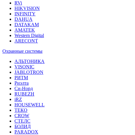
RVi
HIKVISION
INFINITY
DAHUA
DATAKAM
AMATEK
Western Digital
ARECONT
Охранные системы
АЛЬТОНИКА
VISONIC
JABLOTRON
РИТМ
Риэлта
Си-Норд
RUBEZH
iRZ
HOUSEWELL
ТЕКО
CROW
СТЕЛС
БОЛИД
PARADOX