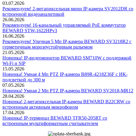
03.07.2026
Рекомендуем! 2-мегапиксельная мини IP-камера SV2012DR со
встроенной видеоаналитикой
26.06.2026
Рекомендуем! 16-канальный управляемый PoE коммутатор
BEWARD STW-1622HPv3
16.06.2026
Рекомендуем! Уличная 5 Мп IP-камера BEWARD SV3218R2 с
герметичным морозоустойчивым разъемом
21.05.2026
Новинка! IP-видеомонитор BEWARD SM710W с поддержкой
Wi-Fi и SIP
15.05.2026
Новинка! Умная 4 Мп PTZ IP-камера B89R-4218Z36F с ИК-
подсветкой до 300 м
07.05.2026
Новинка! Умная 2 Мп PTZ IP-камера BEWARD SV2018-MR12
28.04.2026
Новинка! 2-мегапиксельная IP-камера BEWARD B22CRW со
встроенным активным микрофоном
17.04.2026
Новинка! IP-терминал BEWARD TFR50-205RT со
встроенным мультиформатным считывателем