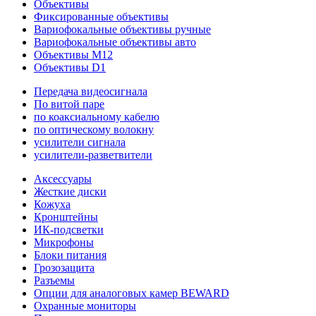
Объективы
Фиксированные объективы
Вариофокальные объективы ручные
Вариофокальные объективы авто
Объективы M12
Объективы D1
Передача видеосигнала
По витой паре
по коаксиальному кабелю
по оптическому волокну
усилители сигнала
усилители-разветвители
Аксессуары
Жесткие диски
Кожуха
Кронштейны
ИК-подсветки
Микрофоны
Блоки питания
Грозозащита
Разъемы
Опции для аналоговых камер BEWARD
Охранные мониторы