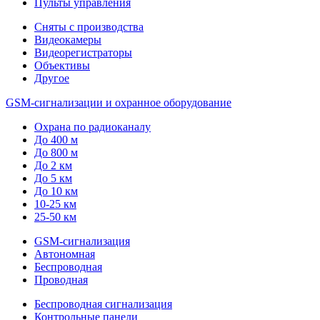
Пульты управления
Сняты с производства
Видеокамеры
Видеорегистраторы
Объективы
Другое
GSM-сигнализации и охранное оборудование
Охрана по радиоканалу
До 400 м
До 800 м
До 2 км
До 5 км
До 10 км
10-25 км
25-50 км
GSM-сигнализация
Автономная
Беспроводная
Проводная
Беспроводная сигнализация
Контрольные панели