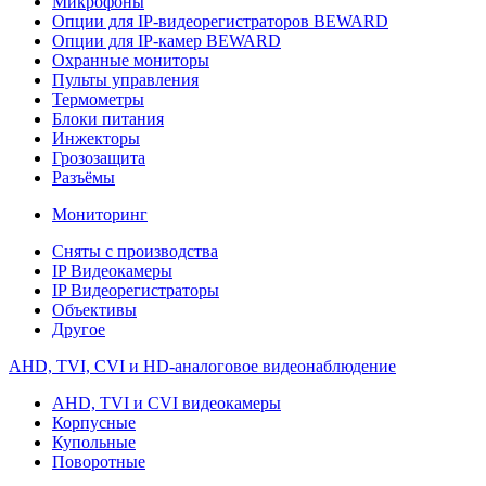
Микрофоны
Опции для IP-видеорегистраторов BEWARD
Опции для IP-камер BEWARD
Охранные мониторы
Пульты управления
Термометры
Блоки питания
Инжекторы
Грозозащита
Разъёмы
Мониторинг
Сняты с производства
IP Видеокамеры
IP Видеорегистраторы
Объективы
Другое
AHD, TVI, CVI и HD-аналоговое видеонаблюдение
AHD, TVI и CVI видеокамеры
Корпусные
Купольные
Поворотные