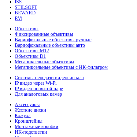
ISS
STILSOFT
BEWARD
RVi
Объективы
Фиксированные объективы
Вариофокальные объективы ручные
Вариофокальные объективы авто
Объективы М12
Объективы D1
Мегапиксельные объективы
Мегапиксельные объективы с ИК-фильтром
Системы передачи видеосигнала
IP видео через Wi-Fi
IP видео по витой паре
Для аналоговых камер
Аксессуары
Жесткие диски
Кожуха
Кронштейны
Монтажные коробки
ИК-подстветки