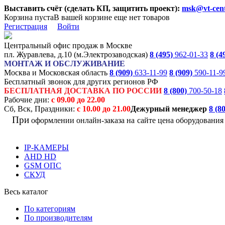
Выставить счёт (сделать КП, защитить проект):
msk@vt-cent
Корзина пуста
В вашей корзине еще нет товаров
Регистрация
Войти
Центральный офис продаж в Москве
пл. Журавлева, д.10 (м.Электрозаводская)
8 (495)
962-01-33
8 (4
МОНТАЖ И ОБСЛУЖИВАНИЕ
Москва и Московская область
8 (909)
633-11-99
8 (909)
590-11-9
Бесплатный звонок для других регионов РФ
БЕСПЛАТНАЯ ДОСТАВКА ПО РОССИИ
8 (800)
700-50-18
Рабочие дни:
с 09.00 до 22.00
Сб, Вск, Праздники:
с 10.00 до 21.00
Дежурный менеджер
8 (8
При
оформлении онлайн-заказа на
сайте цена оборудовани
IP-КАМЕРЫ
AHD HD
GSM ОПС
СКУД
Весь каталог
По категориям
По производителям