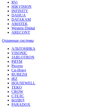
RVi
HIKVISION
INFINITY
DAHUA
DATAKAM
AMATEK
Western Digital
ARECONT
Охранные системы
АЛЬТОНИКА
VISONIC
JABLOTRON
РИТМ
Риэлта
Си-Норд
RUBEZH
iRZ
HOUSEWELL
ТЕКО
CROW
СТЕЛС
БОЛИД
PARADOX