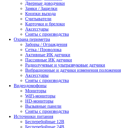
Дверные доводчики
Замки / Защелки
Кнопки выхода
Считыватели
Карточки и брелоки
Аксессуары
Сняты с производства
Охрана периметра
Заборы / Ограждения
Сетка / Проволока
Активные ИК датчики
Пассивные ИК датчики
Радиолучевые и ультразвуковые датчики
Вибрационные и датчики изменения положения
Аксессуары
Сняты с производства
Видеодомофоны
Мониторы
WiFi-мониторы
HD-мониторы
Вызывные панели
Сняты с производства
Источники питания
Бесперебойные 12В
Бесперебойные 24В