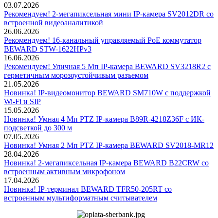
03.07.2026
Рекомендуем! 2-мегапиксельная мини IP-камера SV2012DR со
встроенной видеоаналитикой
26.06.2026
Рекомендуем! 16-канальный управляемый PoE коммутатор
BEWARD STW-1622HPv3
16.06.2026
Рекомендуем! Уличная 5 Мп IP-камера BEWARD SV3218R2 с
герметичным морозоустойчивым разъемом
21.05.2026
Новинка! IP-видеомонитор BEWARD SM710W с поддержкой
Wi-Fi и SIP
15.05.2026
Новинка! Умная 4 Мп PTZ IP-камера B89R-4218Z36F с ИК-
подсветкой до 300 м
07.05.2026
Новинка! Умная 2 Мп PTZ IP-камера BEWARD SV2018-MR12
28.04.2026
Новинка! 2-мегапиксельная IP-камера BEWARD B22CRW со
встроенным активным микрофоном
17.04.2026
Новинка! IP-терминал BEWARD TFR50-205RT со
встроенным мультиформатным считывателем