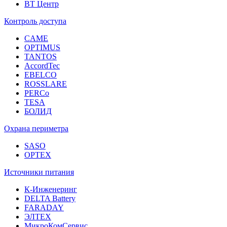
ВТ Центр
Контроль доступа
CAME
OPTIMUS
TANTOS
AccordTec
EBELCO
ROSSLARE
PERCo
TESA
БОЛИД
Охрана периметра
SASO
OPTEX
Источники питания
К-Инженеринг
DELTA Battery
FARADAY
ЭЛТЕХ
МикроКомСервис