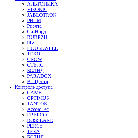
АЛЬТОНИКА
VISONIC
JABLOTRON
РИТМ
Риэлта
Си-Норд
RUBEZH
iRZ
HOUSEWELL
ТЕКО
CROW
СТЕЛС
БОЛИД
PARADOX
ВТ Центр
Контроль доступа
CAME
OPTIMUS
TANTOS
AccordTec
EBELCO
ROSSLARE
PERCo
TESA
БОЛИД