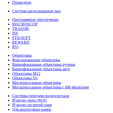
Проводное
Система распознавания лиц
Программное обеспечение
MACROSCOP
TRASSIR
ISS
STILSOFT
BEWARD
RVi
Объективы
Фиксированные объективы
Вариофокальные объективы ручные
Вариофокальные объективы авто
Объективы М12
Объективы D1
Мегапиксельные объективы
Мегапиксельные объективы с ИК-фильтром
Системы передачи видеосигнала
IP видео через Wi-Fi
IP видео по витой паре
Для аналоговых камер