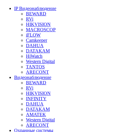
IP Видеонаблюдение
BEWARD
RVi
HIKVISION
MACROSCOP
iFLOW
Camkeeper
DAHUA
DATAKAM
HiWatch
Western Digital
TANTOS
ARECONT
Видеонаблюдение
BEWARD
RVi
HIKVISION
INFINITY
DAHUA
DATAKAM
AMATEK
Western Digital
ARECONT
Охранные системы