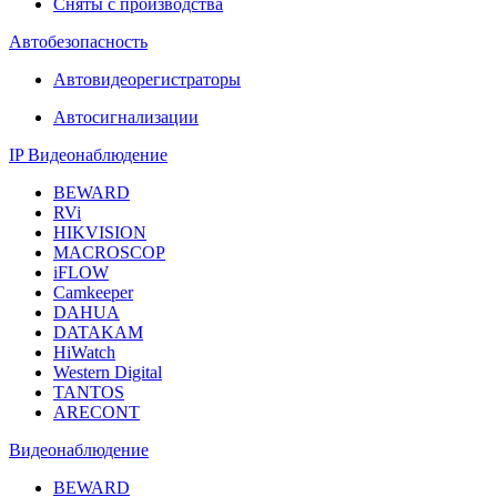
Сняты с производства
Автобезопасность
Автовидеорегистраторы
Автосигнализации
IP Видеонаблюдение
BEWARD
RVi
HIKVISION
MACROSCOP
iFLOW
Camkeeper
DAHUA
DATAKAM
HiWatch
Western Digital
TANTOS
ARECONT
Видеонаблюдение
BEWARD