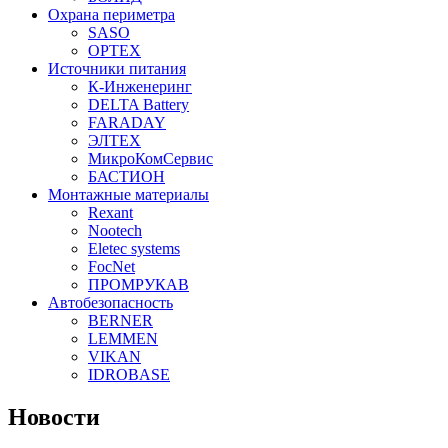
Охрана периметра
SASO
OPTEX
Источники питания
К-Инженеринг
DELTA Battery
FARADAY
ЭЛТЕХ
МикроКомСервис
БАСТИОН
Монтажные материалы
Rexant
Nootech
Eletec systems
FocNet
ПРОМРУКАВ
Автобезопасность
BERNER
LEMMEN
VIKAN
IDROBASE
Новости