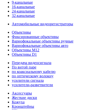
9-канальные
16-канальные
24-канальные
32-канальные
Автомобильные видеорегистраторы
Объективы
Фиксированные объективы
Вариофокальные объективы ручные
Вариофокальные объективы авто
Объективы M12
Объективы D1
Передача видеосигнала
По витой паре
по коаксиальному кабелю
по оптическому волокну
усилители сигнала
усилители-разветвители
Аксессуары
Жесткие диски
Кожуха
Кронштейны