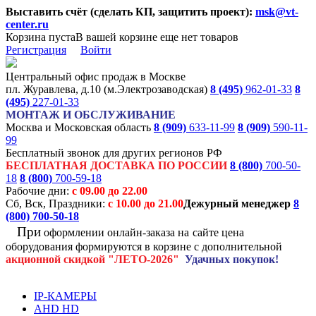
Выставить счёт (сделать КП, защитить проект):
msk@vt-
center.ru
Корзина пуста
В вашей корзине еще нет товаров
Регистрация
Войти
Центральный офис продаж в Москве
пл. Журавлева, д.10 (м.Электрозаводская)
8 (495)
962-01-33
8
(495)
227-01-33
МОНТАЖ И ОБСЛУЖИВАНИЕ
Москва и Московская область
8 (909)
633-11-99
8 (909)
590-11-
99
Бесплатный звонок для других регионов РФ
БЕСПЛАТНАЯ ДОСТАВКА ПО РОССИИ
8 (800)
700-50-
18
8 (800)
700-59-18
Рабочие дни:
с 09.00 до 22.00
Сб, Вск, Праздники:
с 10.00 до 21.00
Дежурный менеджер
8
(800)
700-50-18
При
оформлении онлайн-заказа на
сайте цена
оборудования формируются
в корзине с дополнительной
акционной
скидкой
"ЛЕТО-2026"
Удачных покупок!
IP-КАМЕРЫ
AHD HD