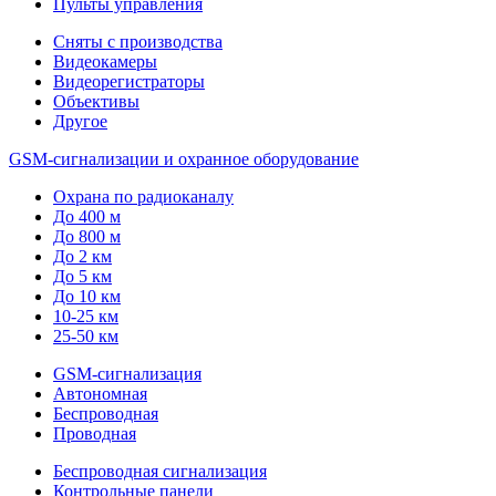
Пульты управления
Сняты с производства
Видеокамеры
Видеорегистраторы
Объективы
Другое
GSM-сигнализации и охранное оборудование
Охрана по радиоканалу
До 400 м
До 800 м
До 2 км
До 5 км
До 10 км
10-25 км
25-50 км
GSM-сигнализация
Автономная
Беспроводная
Проводная
Беспроводная сигнализация
Контрольные панели