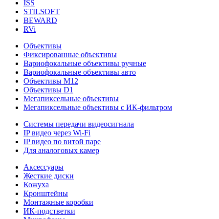
ISS
STILSOFT
BEWARD
RVi
Объективы
Фиксированные объективы
Вариофокальные объективы ручные
Вариофокальные объективы авто
Объективы М12
Объективы D1
Мегапиксельные объективы
Мегапиксельные объективы с ИК-фильтром
Системы передачи видеосигнала
IP видео через Wi-Fi
IP видео по витой паре
Для аналоговых камер
Аксессуары
Жесткие диски
Кожуха
Кронштейны
Монтажные коробки
ИК-подстветки