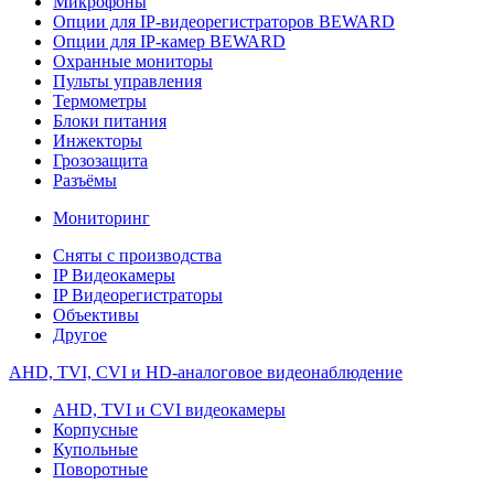
Микрофоны
Опции для IP-видеорегистраторов BEWARD
Опции для IP-камер BEWARD
Охранные мониторы
Пульты управления
Термометры
Блоки питания
Инжекторы
Грозозащита
Разъёмы
Мониторинг
Сняты с производства
IP Видеокамеры
IP Видеорегистраторы
Объективы
Другое
AHD, TVI, CVI и HD-аналоговое видеонаблюдение
AHD, TVI и CVI видеокамеры
Корпусные
Купольные
Поворотные