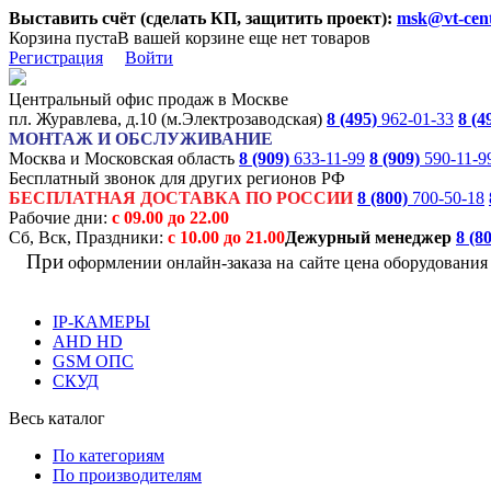
Выставить счёт (сделать КП, защитить проект):
msk@vt-cent
Корзина пуста
В вашей корзине еще нет товаров
Регистрация
Войти
Центральный офис продаж в Москве
пл. Журавлева, д.10 (м.Электрозаводская)
8 (495)
962-01-33
8 (4
МОНТАЖ И ОБСЛУЖИВАНИЕ
Москва и Московская область
8 (909)
633-11-99
8 (909)
590-11-9
Бесплатный звонок для других регионов РФ
БЕСПЛАТНАЯ ДОСТАВКА ПО РОССИИ
8 (800)
700-50-18
Рабочие дни:
с 09.00 до 22.00
Сб, Вск, Праздники:
с 10.00 до 21.00
Дежурный менеджер
8 (8
При
оформлении онлайн-заказа на
сайте цена оборудовани
IP-КАМЕРЫ
AHD HD
GSM ОПС
СКУД
Весь каталог
По категориям
По производителям