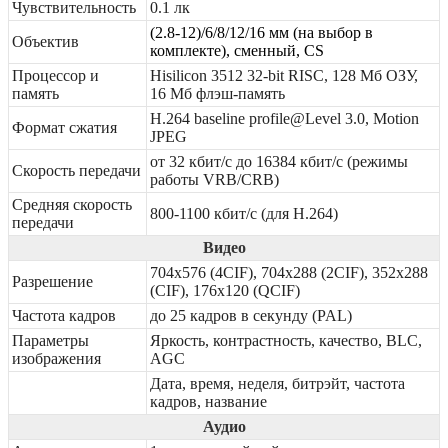
Чувствительность
0.1 лк
(2.8-12)/6/8/12/16 мм (на выбор в
Объектив
комплекте), сменный, CS
Процессор и
Hisilicon 3512 32-bit RISC, 128 Мб ОЗУ,
память
16 Мб флэш-память
H.264 baseline profile@Level 3.0, Motion
Формат сжатия
JPEG
от 32 кбит/c до 16384 кбит/с (режимы
Скорость передачи
работы VRB/CRB)
Средняя скорость
800-1100 кбит/с (для Н.264)
передачи
Видео
704x576 (4CIF), 704x288 (2CIF), 352x288
Разрешение
(CIF), 176x120 (QCIF)
Частота кадров
до 25 кадров в секунду (PAL)
Параметры
Яркость, контрастность, качество, BLC,
изображения
AGC
Дата, время, неделя, битрэйт, частота
кадров, название
Аудио