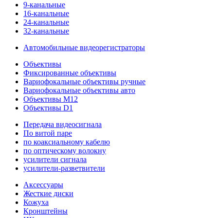
9-канальные
16-канальные
24-канальные
32-канальные
Автомобильные видеорегистраторы
Объективы
Фиксированные объективы
Вариофокальные объективы ручные
Вариофокальные объективы авто
Объективы M12
Объективы D1
Передача видеосигнала
По витой паре
по коаксиальному кабелю
по оптическому волокну
усилители сигнала
усилители-разветвители
Аксессуары
Жесткие диски
Кожуха
Кронштейны