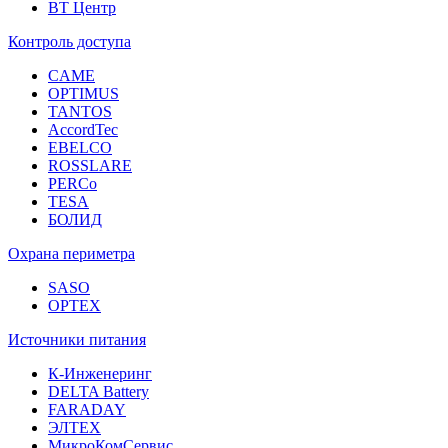
ВТ Центр
Контроль доступа
CAME
OPTIMUS
TANTOS
AccordTec
EBELCO
ROSSLARE
PERCo
TESA
БОЛИД
Охрана периметра
SASO
OPTEX
Источники питания
К-Инженеринг
DELTA Battery
FARADAY
ЭЛТЕХ
МикроКомСервис