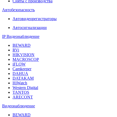
Сняты с производства
Автобезопасность
Автовидеорегистраторы
Автосигнализации
IP Видеонаблюдение
BEWARD
RVi
HIKVISION
MACROSCOP
iFLOW
Camkeeper
DAHUA
DATAKAM
HiWatch
Western Digital
TANTOS
ARECONT
Видеонаблюдение
BEWARD