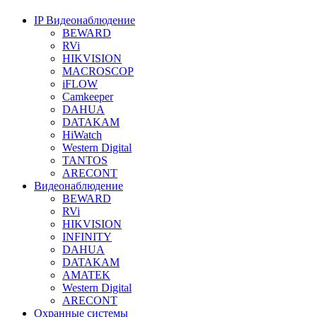
IP Видеонаблюдение
BEWARD
RVi
HIKVISION
MACROSCOP
iFLOW
Camkeeper
DAHUA
DATAKAM
HiWatch
Western Digital
TANTOS
ARECONT
Видеонаблюдение
BEWARD
RVi
HIKVISION
INFINITY
DAHUA
DATAKAM
AMATEK
Western Digital
ARECONT
Охранные системы