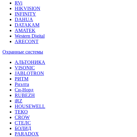
RVi
HIKVISION
INFINITY
DAHUA
DATAKAM
AMATEK
Western Digital
ARECONT
Охранные системы
АЛЬТОНИКА
VISONIC
JABLOTRON
РИТМ
Риэлта
Си-Норд
RUBEZH
iRZ
HOUSEWELL
ТЕКО
CROW
СТЕЛС
БОЛИД
PARADOX