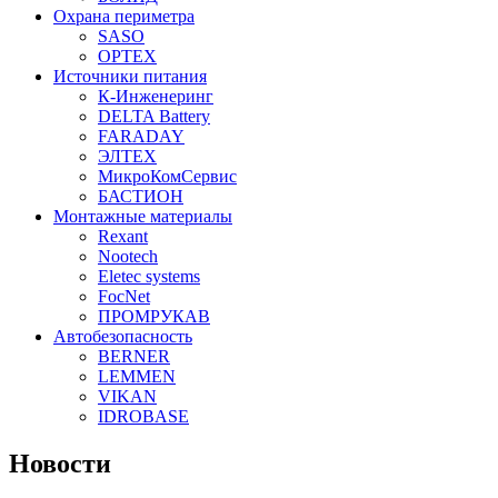
Охрана периметра
SASO
OPTEX
Источники питания
К-Инженеринг
DELTA Battery
FARADAY
ЭЛТЕХ
МикроКомСервис
БАСТИОН
Монтажные материалы
Rexant
Nootech
Eletec systems
FocNet
ПРОМРУКАВ
Автобезопасность
BERNER
LEMMEN
VIKAN
IDROBASE
Новости