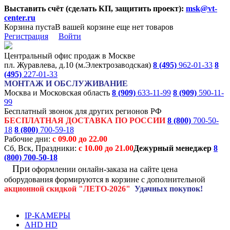
Выставить счёт (сделать КП, защитить проект):
msk@vt-
center.ru
Корзина пуста
В вашей корзине еще нет товаров
Регистрация
Войти
Центральный офис продаж в Москве
пл. Журавлева, д.10 (м.Электрозаводская)
8 (495)
962-01-33
8
(495)
227-01-33
МОНТАЖ И ОБСЛУЖИВАНИЕ
Москва и Московская область
8 (909)
633-11-99
8 (909)
590-11-
99
Бесплатный звонок для других регионов РФ
БЕСПЛАТНАЯ ДОСТАВКА ПО РОССИИ
8 (800)
700-50-
18
8 (800)
700-59-18
Рабочие дни:
с 09.00 до 22.00
Сб, Вск, Праздники:
с 10.00 до 21.00
Дежурный менеджер
8
(800)
700-50-18
При
оформлении онлайн-заказа на
сайте цена
оборудования формируются
в корзине с дополнительной
акционной
скидкой
"ЛЕТО-2026"
Удачных покупок!
IP-КАМЕРЫ
AHD HD