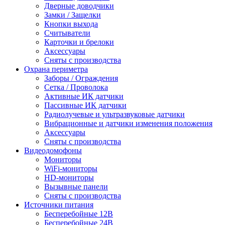
Дверные доводчики
Замки / Защелки
Кнопки выхода
Считыватели
Карточки и брелоки
Аксессуары
Сняты с производства
Охрана периметра
Заборы / Ограждения
Сетка / Проволока
Активные ИК датчики
Пассивные ИК датчики
Радиолучевые и ультразвуковые датчики
Вибрационные и датчики изменения положения
Аксессуары
Сняты с производства
Видеодомофоны
Мониторы
WiFi-мониторы
HD-мониторы
Вызывные панели
Сняты с производства
Источники питания
Бесперебойные 12В
Бесперебойные 24В