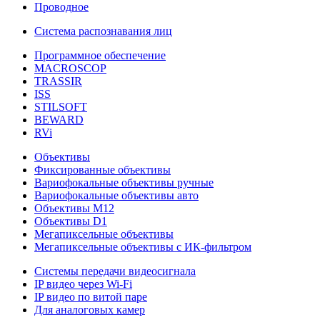
Проводное
Система распознавания лиц
Программное обеспечение
MACROSCOP
TRASSIR
ISS
STILSOFT
BEWARD
RVi
Объективы
Фиксированные объективы
Вариофокальные объективы ручные
Вариофокальные объективы авто
Объективы М12
Объективы D1
Мегапиксельные объективы
Мегапиксельные объективы с ИК-фильтром
Системы передачи видеосигнала
IP видео через Wi-Fi
IP видео по витой паре
Для аналоговых камер