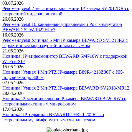
03.07.2026
Рекомендуем! 2-мегапиксельная мини IP-камера SV2012DR со
встроенной видеоаналитикой
26.06.2026
Рекомендуем! 16-канальный управляемый PoE коммутатор
BEWARD STW-1622HPv3
16.06.2026
Рекомендуем! Уличная 5 Мп IP-камера BEWARD SV3218R2 с
герметичным морозоустойчивым разъемом
21.05.2026
Новинка! IP-видеомонитор BEWARD SM710W с поддержкой
Wi-Fi и SIP
15.05.2026
Новинка! Умная 4 Мп PTZ IP-камера B89R-4218Z36F с ИК-
подсветкой до 300 м
07.05.2026
Новинка! Умная 2 Мп PTZ IP-камера BEWARD SV2018-MR12
28.04.2026
Новинка! 2-мегапиксельная IP-камера BEWARD B22CRW со
встроенным активным микрофоном
17.04.2026
Новинка! IP-терминал BEWARD TFR50-205RT со
встроенным мультиформатным считывателем