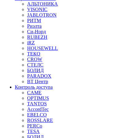
АЛЬТОНИКА
VISONIC
JABLOTRON
РИТМ
Риэлта
Си-Норд
RUBEZH
iRZ
HOUSEWELL
ТЕКО
CROW
СТЕЛС
БОЛИД
PARADOX
ВТ Центр
Контроль доступа
CAME
OPTIMUS
TANTOS
AccordTec
EBELCO
ROSSLARE
PERCo
TESA
БОЛИД