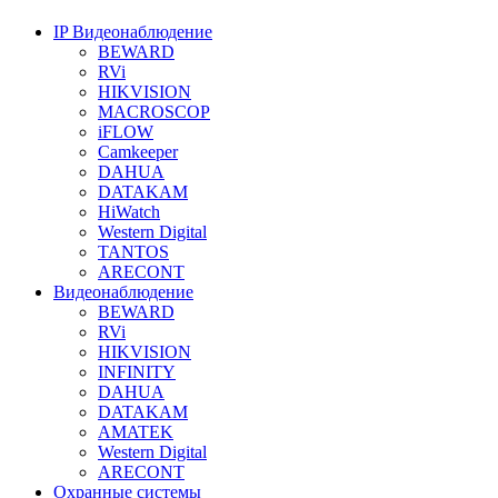
IP Видеонаблюдение
BEWARD
RVi
HIKVISION
MACROSCOP
iFLOW
Camkeeper
DAHUA
DATAKAM
HiWatch
Western Digital
TANTOS
ARECONT
Видеонаблюдение
BEWARD
RVi
HIKVISION
INFINITY
DAHUA
DATAKAM
AMATEK
Western Digital
ARECONT
Охранные системы