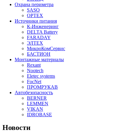
Охрана периметра
SASO
OPTEX
Источники питания
К-Инженеринг
DELTA Battery
FARADAY
ЭЛТЕХ
МикроКомСервис
БАСТИОН
Монтажные материалы
Rexant
Nootech
Eletec systems
FocNet
ПРОМРУКАВ
Автобезопасность
BERNER
LEMMEN
VIKAN
IDROBASE
Новости