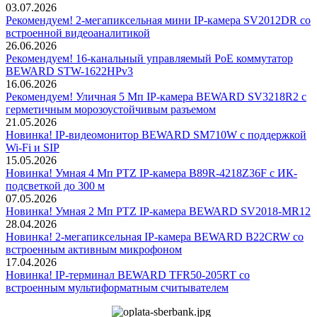
03.07.2026
Рекомендуем! 2-мегапиксельная мини IP-камера SV2012DR со
встроенной видеоаналитикой
26.06.2026
Рекомендуем! 16-канальный управляемый PoE коммутатор
BEWARD STW-1622HPv3
16.06.2026
Рекомендуем! Уличная 5 Мп IP-камера BEWARD SV3218R2 с
герметичным морозоустойчивым разъемом
21.05.2026
Новинка! IP-видеомонитор BEWARD SM710W с поддержкой
Wi-Fi и SIP
15.05.2026
Новинка! Умная 4 Мп PTZ IP-камера B89R-4218Z36F с ИК-
подсветкой до 300 м
07.05.2026
Новинка! Умная 2 Мп PTZ IP-камера BEWARD SV2018-MR12
28.04.2026
Новинка! 2-мегапиксельная IP-камера BEWARD B22CRW со
встроенным активным микрофоном
17.04.2026
Новинка! IP-терминал BEWARD TFR50-205RT со
встроенным мультиформатным считывателем