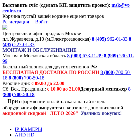
Выставить счёт (сделать КП, защитить проект):
msk@vt-
center.ru
Корзина пуста
В вашей корзине еще нет товаров
Регистрация
Войти
Центральный офис продаж в Москве
пл. Журавлева, д.10 (м.Электрозаводская)
8 (495)
962-01-33
8
(495)
227-01-33
МОНТАЖ И ОБСЛУЖИВАНИЕ
Москва и Московская область
8 (909)
633-11-99
8 (909)
590-11-
99
Бесплатный звонок для других регионов РФ
БЕСПЛАТНАЯ ДОСТАВКА ПО РОССИИ
8 (800)
700-50-
18
8 (800)
700-59-18
Рабочие дни:
с 09.00 до 22.00
Сб, Вск, Праздники:
с 10.00 до 21.00
Дежурный менеджер
8
(800)
700-50-18
При
оформлении онлайн-заказа на
сайте цена
оборудования формируются
в корзине с дополнительной
акционной
скидкой
"ЛЕТО-2026"
Удачных покупок!
IP-КАМЕРЫ
AHD HD