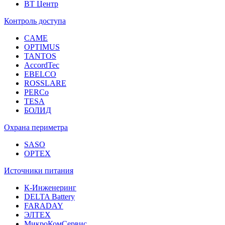
ВТ Центр
Контроль доступа
CAME
OPTIMUS
TANTOS
AccordTec
EBELCO
ROSSLARE
PERCo
TESA
БОЛИД
Охрана периметра
SASO
OPTEX
Источники питания
К-Инженеринг
DELTA Battery
FARADAY
ЭЛТЕХ
МикроКомСервис