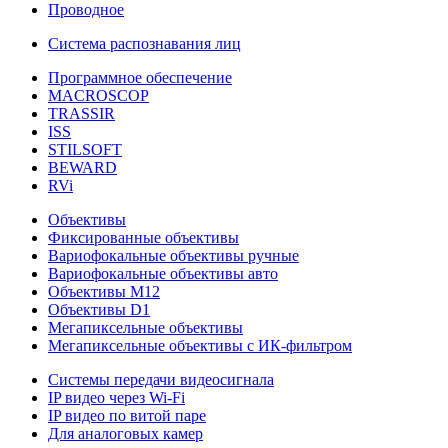
Проводное
Система распознавания лиц
Программное обеспечение
MACROSCOP
TRASSIR
ISS
STILSOFT
BEWARD
RVi
Объективы
Фиксированные объективы
Вариофокальные объективы ручные
Вариофокальные объективы авто
Объективы М12
Объективы D1
Мегапиксельные объективы
Мегапиксельные объективы с ИК-фильтром
Системы передачи видеосигнала
IP видео через Wi-Fi
IP видео по витой паре
Для аналоговых камер