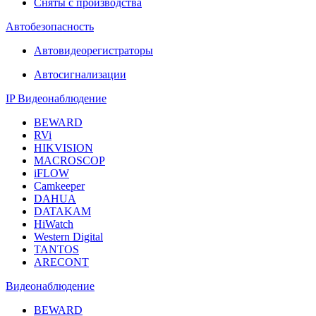
Сняты с производства
Автобезопасность
Автовидеорегистраторы
Автосигнализации
IP Видеонаблюдение
BEWARD
RVi
HIKVISION
MACROSCOP
iFLOW
Camkeeper
DAHUA
DATAKAM
HiWatch
Western Digital
TANTOS
ARECONT
Видеонаблюдение
BEWARD