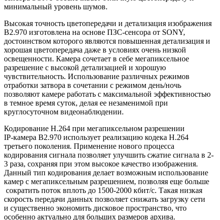
минимальный уровень шумов.
Высокая точность цветопередачи и детализация изображения
В2.970 изготовлена на основе ПЗС-сенсора от SONY,
достоинством которого являются повышенная детализация и
хорошая цветопередача даже в условиях очень низкой
освещенности. Камера сочетает в себе мегапиксельное
разрешение с высокой детализацией и хорошую
чувствительность. Использование различных режимов
отработки затвора в сочетании с режимом день/ночь
позволяют камере работать с максимальной эффективностью
в темное время суток, делая ее незаменимой при
круглосуточном видеонаблюдении.
Кодирование Н.264 при мегапиксельном разрешении
IP-камера В2.970 использует реализацию кодека H.264
третьего поколения. Применение нового процесса
кодирования сигнала позволяет улучшить сжатие сигнала в 2-
3 раза, сохраняя при этом высокое качество изображения.
Данный тип кодирования делает возможным использование
камер с мегапиксельным разрешением, позволяя еще больше
сократить поток вплоть до 1500-2000 кбит/с. Такая низкая
скорость передачи данных позволяет снижать загрузку сети
и существенно экономить дисковое пространство, что
особенно актуально для больших размеров архива.