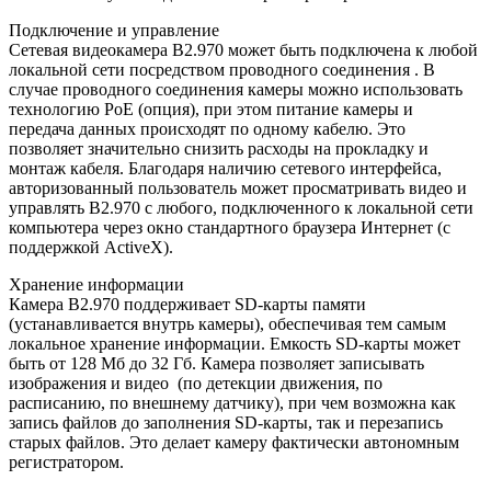
Подключение и управление
Сетевая видеокамера B2.970 может быть подключена к любой
локальной сети посредством
проводного
соединения
. В
случае проводного соединения камеры можно использовать
технологию PoE (опция), при этом питание камеры и
передача данных происходят по одному кабелю. Это
позволяет значительно снизить расходы на прокладку и
монтаж кабеля. Благодаря наличию сетевого интерфейса,
авторизованный пользователь может просматривать видео и
управлять B2.970 с любого, подключенного к локальной сети
компьютера через окно стандартного браузера Интернет (с
поддержкой Activ
e
X).
Хранение информации
Камера B2.970 поддерживает SD-карты памяти
(устанавливается внутрь камеры), обеспечивая тем самым
локальное хранение информации. Емкость SD-карты может
быть от 128 Мб до 32 Гб. Камера позволяет записывать
изображения и видео (по детекции движения, по
расписанию, по внешнему датчику), при чем возможна как
запись файлов до заполнения
SD
-
карты, так и перезапись
старых файлов. Это делает камеру фактически автономным
регистратором.