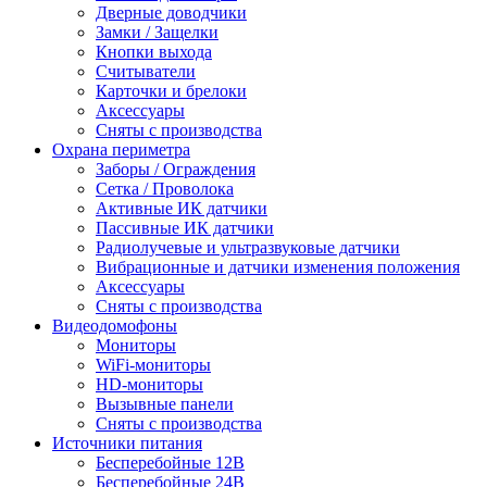
Дверные доводчики
Замки / Защелки
Кнопки выхода
Считыватели
Карточки и брелоки
Аксессуары
Сняты с производства
Охрана периметра
Заборы / Ограждения
Сетка / Проволока
Активные ИК датчики
Пассивные ИК датчики
Радиолучевые и ультразвуковые датчики
Вибрационные и датчики изменения положения
Аксессуары
Сняты с производства
Видеодомофоны
Мониторы
WiFi-мониторы
HD-мониторы
Вызывные панели
Сняты с производства
Источники питания
Бесперебойные 12В
Бесперебойные 24В