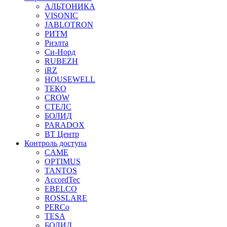
АЛЬТОНИКА
VISONIC
JABLOTRON
РИТМ
Риэлта
Си-Норд
RUBEZH
iRZ
HOUSEWELL
ТЕКО
CROW
СТЕЛС
БОЛИД
PARADOX
ВТ Центр
Контроль доступа
CAME
OPTIMUS
TANTOS
AccordTec
EBELCO
ROSSLARE
PERCo
TESA
БОЛИД