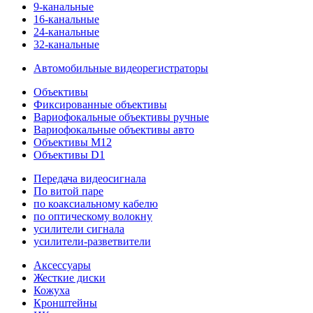
9-канальные
16-канальные
24-канальные
32-канальные
Автомобильные видеорегистраторы
Объективы
Фиксированные объективы
Вариофокальные объективы ручные
Вариофокальные объективы авто
Объективы M12
Объективы D1
Передача видеосигнала
По витой паре
по коаксиальному кабелю
по оптическому волокну
усилители сигнала
усилители-разветвители
Аксессуары
Жесткие диски
Кожуха
Кронштейны