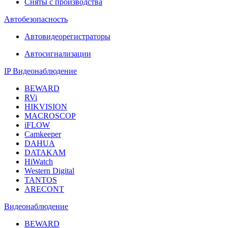
Сняты с производства
Автобезопасность
Автовидеорегистраторы
Автосигнализации
IP Видеонаблюдение
BEWARD
RVi
HIKVISION
MACROSCOP
iFLOW
Camkeeper
DAHUA
DATAKAM
HiWatch
Western Digital
TANTOS
ARECONT
Видеонаблюдение
BEWARD