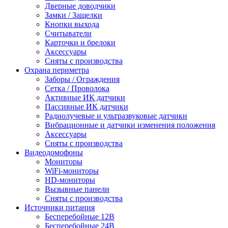
Дверные доводчики
Замки / Защелки
Кнопки выхода
Считыватели
Карточки и брелоки
Аксессуары
Сняты с производства
Охрана периметра
Заборы / Ограждения
Сетка / Проволока
Активные ИК датчики
Пассивные ИК датчики
Радиолучевые и ультразвуковые датчики
Вибрационные и датчики изменения положения
Аксессуары
Сняты с производства
Видеодомофоны
Мониторы
WiFi-мониторы
HD-мониторы
Вызывные панели
Сняты с производства
Источники питания
Бесперебойные 12В
Бесперебойные 24В