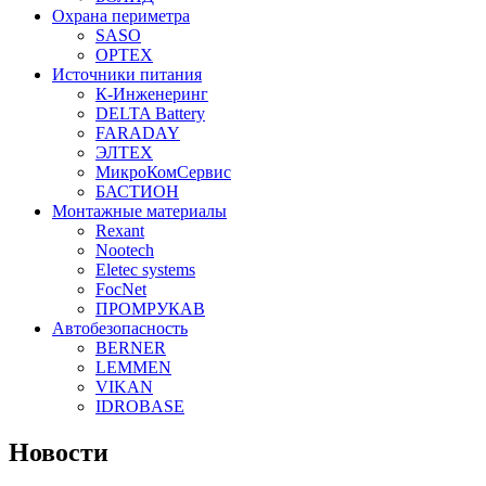
Охрана периметра
SASO
OPTEX
Источники питания
К-Инженеринг
DELTA Battery
FARADAY
ЭЛТЕХ
МикроКомСервис
БАСТИОН
Монтажные материалы
Rexant
Nootech
Eletec systems
FocNet
ПРОМРУКАВ
Автобезопасность
BERNER
LEMMEN
VIKAN
IDROBASE
Новости