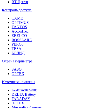
ВТ Центр
Контроль доступа
CAME
OPTIMUS
TANTOS
AccordTec
EBELCO
ROSSLARE
PERCo
TESA
БОЛИД
Охрана периметра
SASO
OPTEX
Источники питания
К-Инженеринг
DELTA Battery
FARADAY
ЭЛТЕХ
МикроКомСервис