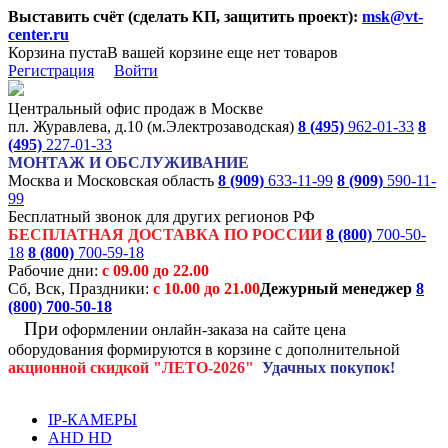
Выставить счёт (сделать КП, защитить проект):
msk@vt-
center.ru
Корзина пуста
В вашей корзине еще нет товаров
Регистрация
Войти
Центральный офис продаж в Москве
пл. Журавлева, д.10 (м.Электрозаводская)
8 (495)
962-01-33
8
(495)
227-01-33
МОНТАЖ И ОБСЛУЖИВАНИЕ
Москва и Московская область
8 (909)
633-11-99
8 (909)
590-11-
99
Бесплатный звонок для других регионов РФ
БЕСПЛАТНАЯ ДОСТАВКА ПО РОССИИ
8 (800)
700-50-
18
8 (800)
700-59-18
Рабочие дни:
с 09.00 до 22.00
Сб, Вск, Праздники:
с 10.00 до 21.00
Дежурный менеджер
8
(800)
700-50-18
При
оформлении онлайн-заказа на
сайте цена
оборудования формируются
в корзине с дополнительной
акционной
скидкой
"ЛЕТО-2026"
Удачных покупок!
IP-КАМЕРЫ
AHD HD