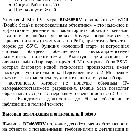
Опции: Работа до -55 C
Цвет корпуса: Белый
Уличная 4 Мп IP-камера
BD4685RV
с аппаратным WDR
(Double Scan) и варифокальным объективом – это надежное и
эффективное решение для мониторинга объектов высокой
важности в любых условиях. Камера поддерживает 3
варианта питания (в том числе по PoE), при этом работает на
морозе до -55°С. Функция «холодный старт» и встроенная
система обогрева обеспечивают бескомпромиссную
надежность видеосистемы. Высокую детализацию и
оптимальный обзор гарантирует 4 Мп матрица OmniBSI-2,
которая благодаря новой технологии производства имеет
высокую чувствительность. Переключение в 2 Мп режим
съемки с сохранением чувствительности и угла обзора –
достоинство, которое не присуще обычным IP-
камерамсопоставимого разрешения. Double Scan позволяет
обрабатывать сцены с перепадом освещенности до 50 тыс.
раз, ИК-подсветка дальностью до 50 м обеспечивает
наблюдение в полной темноте.
Высокая детализация и оптимальный обзор
IP-камера
BD4685RV
подходит для обеспечения безопасности
на объектах с повышенными требованиями к детализации и