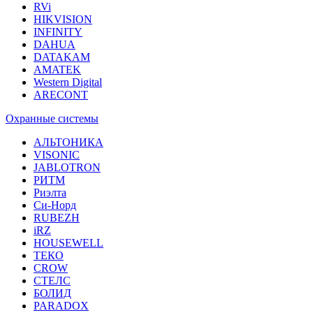
RVi
HIKVISION
INFINITY
DAHUA
DATAKAM
AMATEK
Western Digital
ARECONT
Охранные системы
АЛЬТОНИКА
VISONIC
JABLOTRON
РИТМ
Риэлта
Си-Норд
RUBEZH
iRZ
HOUSEWELL
ТЕКО
CROW
СТЕЛС
БОЛИД
PARADOX