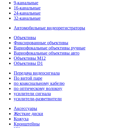
9-канальные
16-канальные
24-канальные
32-канальные
Автомобильные видеорегистраторы
Объективы
Фиксированные объективы
Вариофокальные объективы ручные
Вариофокальные объективы авто
Объективы M12
Объективы D1
Передача видеосигнала
По витой паре
по коаксиальному кабелю
по оптическому волокну
усилители сигнала
усилители-разветвители
Аксессуары
Жесткие диски
Кожуха
Кронштейны