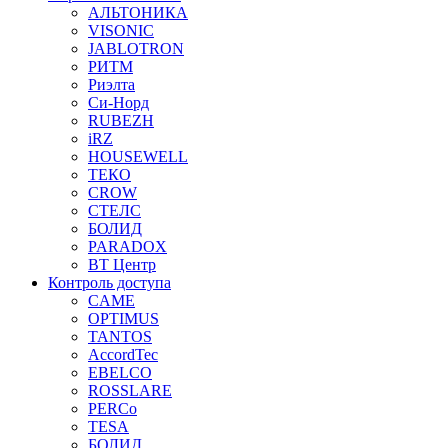
АЛЬТОНИКА
VISONIC
JABLOTRON
РИТМ
Риэлта
Си-Норд
RUBEZH
iRZ
HOUSEWELL
ТЕКО
CROW
СТЕЛС
БОЛИД
PARADOX
ВТ Центр
Контроль доступа
CAME
OPTIMUS
TANTOS
AccordTec
EBELCO
ROSSLARE
PERCo
TESA
БОЛИД