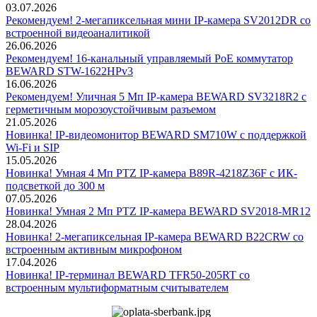
03.07.2026
Рекомендуем! 2-мегапиксельная мини IP-камера SV2012DR со
встроенной видеоаналитикой
26.06.2026
Рекомендуем! 16-канальный управляемый PoE коммутатор
BEWARD STW-1622HPv3
16.06.2026
Рекомендуем! Уличная 5 Мп IP-камера BEWARD SV3218R2 с
герметичным морозоустойчивым разъемом
21.05.2026
Новинка! IP-видеомонитор BEWARD SM710W с поддержкой
Wi-Fi и SIP
15.05.2026
Новинка! Умная 4 Мп PTZ IP-камера B89R-4218Z36F с ИК-
подсветкой до 300 м
07.05.2026
Новинка! Умная 2 Мп PTZ IP-камера BEWARD SV2018-MR12
28.04.2026
Новинка! 2-мегапиксельная IP-камера BEWARD B22CRW со
встроенным активным микрофоном
17.04.2026
Новинка! IP-терминал BEWARD TFR50-205RT со
встроенным мультиформатным считывателем