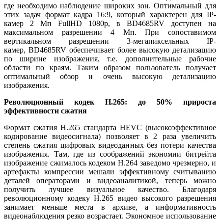
где необходимо наблюдение широких зон. Оптимальный для
этих задач формат кадра 16:9, который характерен для IP-
камер 2 Мп FullHD 1080p, в BD4685RV доступен на
максимальном разрешении 4 Мп. При сопоставимом
вертикальном разрешении 3-мегапиксельных IP-
камер, BD4685RV обеспечивает более высокую детализацию
по ширине изображения, т.е. дополнительные рабочие
области по краям. Таким образом пользователь получает
оптимальный обзор и очень высокую детализацию
изображения.
Революционный кодек H.265: до 50% прироста
эффективности сжатия
Формат сжатия H.265 стандарта HEVC (высокоэффективное
кодирование видеосигнала) позволяет в 2 раза увеличить
степень сжатия цифровых видеоданных без потери качества
изображения. Там, где из соображений экономии битрейта
изображение сжималось кодеком Н.264 заведомо чрезмерно, и
артефакты компрессии мешали эффективному считыванию
деталей операторами и видеоаналитикой, теперь можно
получить лучшее визуальное качество. Благодаря
революционному кодеку H.265 видео высокого разрешения
занимает меньше места в архиве, а информативность
видеонаблюдения резко возрастает. Экономное использование