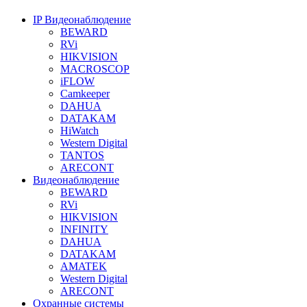
IP Видеонаблюдение
BEWARD
RVi
HIKVISION
MACROSCOP
iFLOW
Camkeeper
DAHUA
DATAKAM
HiWatch
Western Digital
TANTOS
ARECONT
Видеонаблюдение
BEWARD
RVi
HIKVISION
INFINITY
DAHUA
DATAKAM
AMATEK
Western Digital
ARECONT
Охранные системы