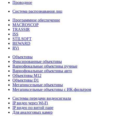
Проводное
Система распознавания лиц
Программное обеспечение
MACROSCOP
TRASSIR
ISS
STILSOFT
BEWARD
RVi
Объективы
Фиксированные объективы
Вариофокальные объективы ручные
Вариофокальные объективы авто
Объективы М12
Объективы D1
Мегапиксельные объективы
Мегапиксельные объективы с ИК-фильтром
Системы передачи видеосигнала
IP видео через Wi-Fi
IP видео по витой паре
Для аналоговых камер