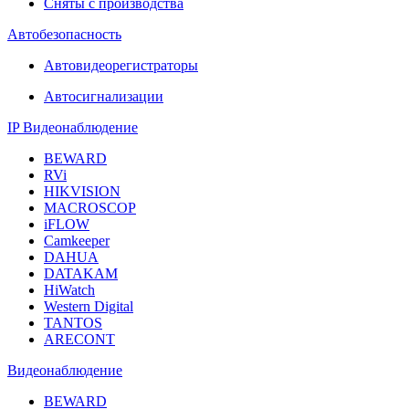
Сняты с производства
Автобезопасность
Автовидеорегистраторы
Автосигнализации
IP Видеонаблюдение
BEWARD
RVi
HIKVISION
MACROSCOP
iFLOW
Camkeeper
DAHUA
DATAKAM
HiWatch
Western Digital
TANTOS
ARECONT
Видеонаблюдение
BEWARD