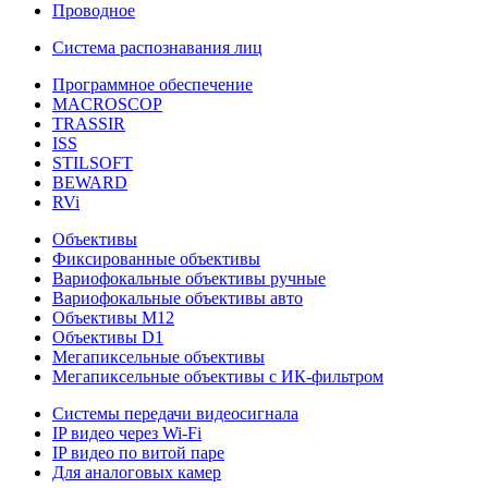
Проводное
Система распознавания лиц
Программное обеспечение
MACROSCOP
TRASSIR
ISS
STILSOFT
BEWARD
RVi
Объективы
Фиксированные объективы
Вариофокальные объективы ручные
Вариофокальные объективы авто
Объективы М12
Объективы D1
Мегапиксельные объективы
Мегапиксельные объективы с ИК-фильтром
Системы передачи видеосигнала
IP видео через Wi-Fi
IP видео по витой паре
Для аналоговых камер