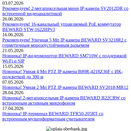
03.07.2026
Рекомендуем! 2-мегапиксельная мини IP-камера SV2012DR со
встроенной видеоаналитикой
26.06.2026
Рекомендуем! 16-канальный управляемый PoE коммутатор
BEWARD STW-1622HPv3
16.06.2026
Рекомендуем! Уличная 5 Мп IP-камера BEWARD SV3218R2 с
герметичным морозоустойчивым разъемом
21.05.2026
Новинка! IP-видеомонитор BEWARD SM710W с поддержкой
Wi-Fi и SIP
15.05.2026
Новинка! Умная 4 Мп PTZ IP-камера B89R-4218Z36F с ИК-
подсветкой до 300 м
07.05.2026
Новинка! Умная 2 Мп PTZ IP-камера BEWARD SV2018-MR12
28.04.2026
Новинка! 2-мегапиксельная IP-камера BEWARD B22CRW со
встроенным активным микрофоном
17.04.2026
Новинка! IP-терминал BEWARD TFR50-205RT со
встроенным мультиформатным считывателем