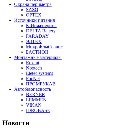
Охрана периметра
SASO
OPTEX
Источники питания
К-Инженеринг
DELTA Battery
FARADAY
ЭЛТЕХ
МикроКомСервис
БАСТИОН
Монтажные материалы
Rexant
Nootech
Eletec systems
FocNet
ПРОМРУКАВ
Автобезопасность
BERNER
LEMMEN
VIKAN
IDROBASE
Новости