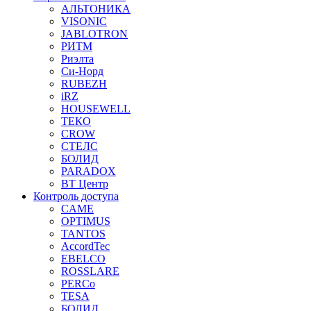
АЛЬТОНИКА
VISONIC
JABLOTRON
РИТМ
Риэлта
Си-Норд
RUBEZH
iRZ
HOUSEWELL
ТЕКО
CROW
СТЕЛС
БОЛИД
PARADOX
ВТ Центр
Контроль доступа
CAME
OPTIMUS
TANTOS
AccordTec
EBELCO
ROSSLARE
PERCo
TESA
БОЛИД