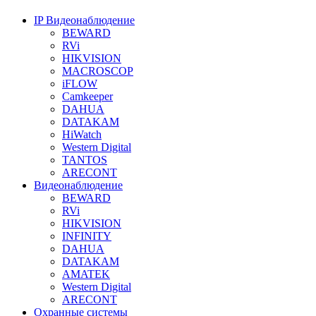
IP Видеонаблюдение
BEWARD
RVi
HIKVISION
MACROSCOP
iFLOW
Camkeeper
DAHUA
DATAKAM
HiWatch
Western Digital
TANTOS
ARECONT
Видеонаблюдение
BEWARD
RVi
HIKVISION
INFINITY
DAHUA
DATAKAM
AMATEK
Western Digital
ARECONT
Охранные системы