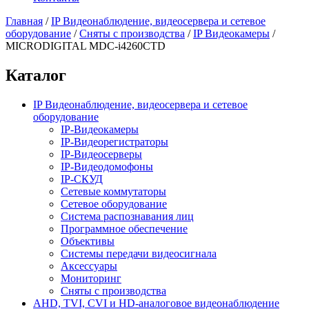
Главная
/
IP Видеонаблюдение, видеосервера и сетевое
оборудование
/
Сняты с производства
/
IP Видеокамеры
/
MICRODIGITAL MDC-i4260CTD
Каталог
IP Видеонаблюдение, видеосервера и сетевое
оборудование
IP-Видеокамеры
IP-Видеорегистраторы
IP-Видеосерверы
IP-Видеодомофоны
IP-СКУД
Сетевые коммутаторы
Сетевое оборудование
Система распознавания лиц
Программное обеспечение
Объективы
Системы передачи видеосигнала
Аксессуары
Мониторинг
Сняты с производства
AHD, TVI, CVI и HD-аналоговое видеонаблюдение