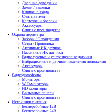
Дверные доводчики
Замки / Защелки
Кнопки выхода
Считыватели
Карточки и брелоки
Аксессуары
Сняты с производства
Охрана периметра
Заборы / Ограждения
Сетка / Проволока
Активные ИК датчики
Пассивные ИК датчики
Радиолучевые и ультразвуковые датчики
Вибрационные и датчики изменения положения
Аксессуары
Сняты с производства
Видеодомофоны
Мониторы
WiFi-мониторы
HD-мониторы
Вызывные панели
Сняты с производства
Источники питания
Бесперебойные 12В
Бесперебойные 24В