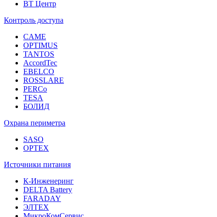
ВТ Центр
Контроль доступа
CAME
OPTIMUS
TANTOS
AccordTec
EBELCO
ROSSLARE
PERCo
TESA
БОЛИД
Охрана периметра
SASO
OPTEX
Источники питания
К-Инженеринг
DELTA Battery
FARADAY
ЭЛТЕХ
МикроКомСервис