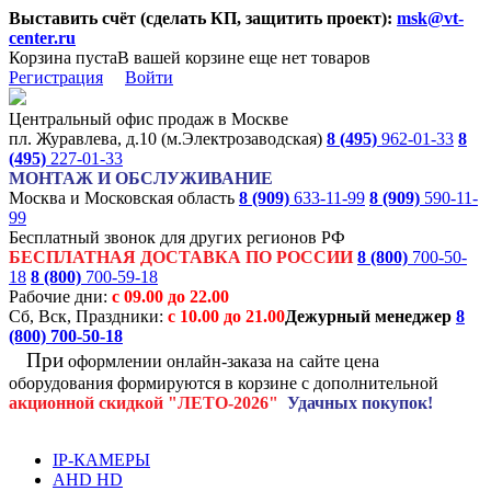
Выставить счёт (сделать КП, защитить проект):
msk@vt-
center.ru
Корзина пуста
В вашей корзине еще нет товаров
Регистрация
Войти
Центральный офис продаж в Москве
пл. Журавлева, д.10 (м.Электрозаводская)
8 (495)
962-01-33
8
(495)
227-01-33
МОНТАЖ И ОБСЛУЖИВАНИЕ
Москва и Московская область
8 (909)
633-11-99
8 (909)
590-11-
99
Бесплатный звонок для других регионов РФ
БЕСПЛАТНАЯ ДОСТАВКА ПО РОССИИ
8 (800)
700-50-
18
8 (800)
700-59-18
Рабочие дни:
с 09.00 до 22.00
Сб, Вск, Праздники:
с 10.00 до 21.00
Дежурный менеджер
8
(800)
700-50-18
При
оформлении онлайн-заказа на
сайте цена
оборудования формируются
в корзине с дополнительной
акционной
скидкой
"ЛЕТО-2026"
Удачных покупок!
IP-КАМЕРЫ
AHD HD