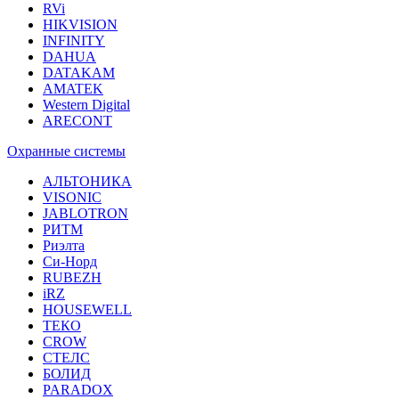
RVi
HIKVISION
INFINITY
DAHUA
DATAKAM
AMATEK
Western Digital
ARECONT
Охранные системы
АЛЬТОНИКА
VISONIC
JABLOTRON
РИТМ
Риэлта
Си-Норд
RUBEZH
iRZ
HOUSEWELL
ТЕКО
CROW
СТЕЛС
БОЛИД
PARADOX