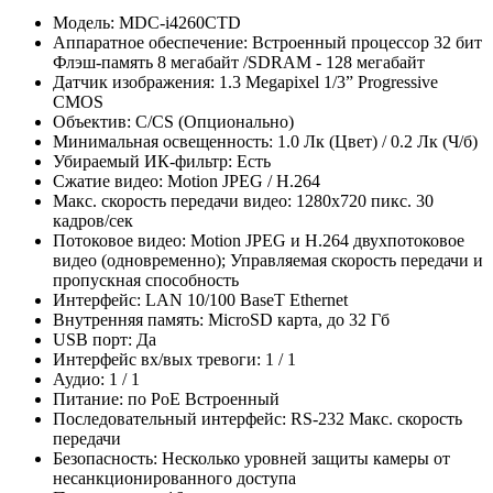
Модель: MDC-i4260СTD
Аппаратное обеспечение: Встроенный процессор 32 бит
Флэш-память 8 мегабайт /SDRAM - 128 мегабайт
Датчик изображения: 1.3 Megapixel 1/3” Progressive
CMOS
Объектив: C/CS (Опционально)
Минимальная освещенность: 1.0 Лк (Цвет) / 0.2 Лк (Ч/б)
Убираемый ИК-фильтр: Есть
Сжатие видео: Motion JPEG / H.264
Макс. скорость передачи видео: 1280х720 пикс. 30
кадров/сек
Потоковое видео: Motion JPEG и H.264 двухпотоковое
видео (одновременно); Управляемая скорость передачи и
пропускная способность
Интерфейс: LAN 10/100 BaseT Ethernet
Внутренняя память: MicroSD карта, до 32 Гб
USB порт: Да
Интерфейс вх/вых тревоги: 1 / 1
Аудио: 1 / 1
Питание: по PoE Встроенный
Последовательный интерфейс: RS-232 Макс. скорость
передачи
Безопасность: Несколько уровней защиты камеры от
несанкционированного доступа