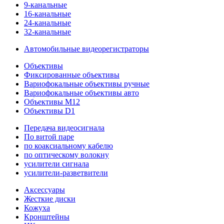
9-канальные
16-канальные
24-канальные
32-канальные
Автомобильные видеорегистраторы
Объективы
Фиксированные объективы
Вариофокальные объективы ручные
Вариофокальные объективы авто
Объективы M12
Объективы D1
Передача видеосигнала
По витой паре
по коаксиальному кабелю
по оптическому волокну
усилители сигнала
усилители-разветвители
Аксессуары
Жесткие диски
Кожуха
Кронштейны