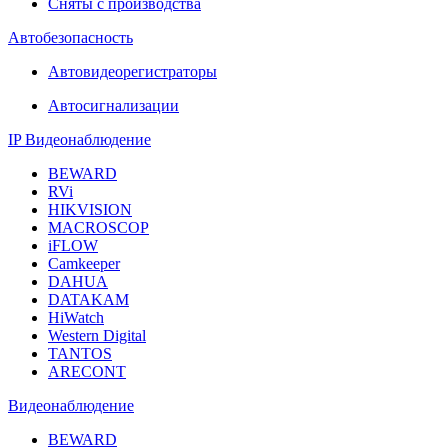
Сняты с производства
Автобезопасность
Автовидеорегистраторы
Автосигнализации
IP Видеонаблюдение
BEWARD
RVi
HIKVISION
MACROSCOP
iFLOW
Camkeeper
DAHUA
DATAKAM
HiWatch
Western Digital
TANTOS
ARECONT
Видеонаблюдение
BEWARD