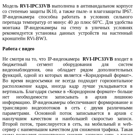
Модель
RVI-IPC33VB
выполнена в антивандальном корпусе
со степенью защиты IK10, а также пыле- и влагозащиты IP67.
IP-видеокамера способна работать в условиях сильного
перепада температур от минус 40 до плюс 60°С. Для удобства
монтажа IP-видеокамеры на стену в уличных условиях
рекомендуется установка данных устройств на настенный
кронштейн RVi-BW3.
Работа с видео
Не смотря на то, что IP-видеокамера
RVI-IPC33VB
входит в
бюджетный сегмент оборудования для систем
видеонаблюдения, она обладает рядом дополнительных
функций, одной из которых является «Коридорный формат».
Во время видеосъемки не всегда подходит горизонтальное
расположение кадра, иногда кадр лучше укладывается в
вертикаль. Благодаря съемке в «Коридорном формате» больше
нет необходимости записывать в архив лишнюю
информацию. IP-видеокамеры обеспечивают формирование и
трансляцию видеопотоков в сеть с двумя различными
параметрами. Основной поток записывается в архив с
наилучшим качеством и наибольшей скоростью записи.
Второй поток, транслируется в сеть, на мобильный и web-
сервер с наименьшим качеством для снижения трафика. Такая
схема позволяет существенно снизить загрузку сети, а также