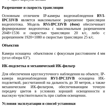
Разрешение и скорость трансляции
Основным отличием IP-камеры видеонаблюдения
RVI-
IPC33VB
является максимальное разрешение трансляции
видеопотока. Модель
RVi-IPC33VB (4мм)
обеспечивает
формирование видеопотока с максимальным разрешением
2048×1536 и скоростью трансляции 20 к/с, либо с
разрешением 1920×1080 и скоростью трансляции 25 к/с.
Объектив
Камера оснащена объективом с фокусным расстоянием 4 мм
(угол обзора 63°).
ИК-подсветка и механический ИК-фильтр
Для обеспечения круглосуточного наблюдения на объекте, IP-
камера видеонаблюдения
RVI-IPC33VB
оснащена ИК-
подсветкой, рассчитанной на дальность до 30 метров, а также
механическим ИК-фильтром, обеспечивающим точную
передачу цветов в условиях хорошей освещенности и
высокую чувствительность при слабом освещении.
Условия эксплуатации и способ установки