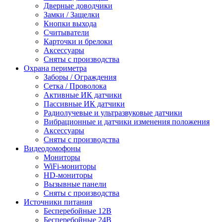
Дверные доводчики
Замки / Защелки
Кнопки выхода
Считыватели
Карточки и брелоки
Аксессуары
Сняты с производства
Охрана периметра
Заборы / Ограждения
Сетка / Проволока
Активные ИК датчики
Пассивные ИК датчики
Радиолучевые и ультразвуковые датчики
Вибрационные и датчики изменения положения
Аксессуары
Сняты с производства
Видеодомофоны
Мониторы
WiFi-мониторы
HD-мониторы
Вызывные панели
Сняты с производства
Источники питания
Бесперебойные 12В
Бесперебойные 24В