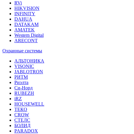
RVi
HIKVISION
INFINITY
DAHUA
DATAKAM
AMATEK
Western Digital
ARECONT
Охранные системы
АЛЬТОНИКА
VISONIC
JABLOTRON
РИТМ
Риэлта
Си-Норд
RUBEZH
iRZ
HOUSEWELL
ТЕКО
CROW
СТЕЛС
БОЛИД
PARADOX