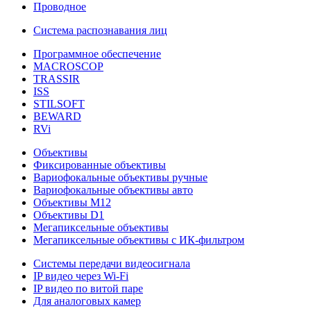
Проводное
Система распознавания лиц
Программное обеспечение
MACROSCOP
TRASSIR
ISS
STILSOFT
BEWARD
RVi
Объективы
Фиксированные объективы
Вариофокальные объективы ручные
Вариофокальные объективы авто
Объективы М12
Объективы D1
Мегапиксельные объективы
Мегапиксельные объективы с ИК-фильтром
Системы передачи видеосигнала
IP видео через Wi-Fi
IP видео по витой паре
Для аналоговых камер