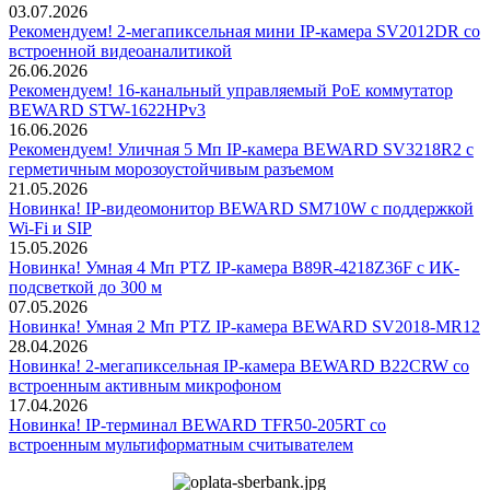
03.07.2026
Рекомендуем! 2-мегапиксельная мини IP-камера SV2012DR со
встроенной видеоаналитикой
26.06.2026
Рекомендуем! 16-канальный управляемый PoE коммутатор
BEWARD STW-1622HPv3
16.06.2026
Рекомендуем! Уличная 5 Мп IP-камера BEWARD SV3218R2 с
герметичным морозоустойчивым разъемом
21.05.2026
Новинка! IP-видеомонитор BEWARD SM710W с поддержкой
Wi-Fi и SIP
15.05.2026
Новинка! Умная 4 Мп PTZ IP-камера B89R-4218Z36F с ИК-
подсветкой до 300 м
07.05.2026
Новинка! Умная 2 Мп PTZ IP-камера BEWARD SV2018-MR12
28.04.2026
Новинка! 2-мегапиксельная IP-камера BEWARD B22CRW со
встроенным активным микрофоном
17.04.2026
Новинка! IP-терминал BEWARD TFR50-205RT со
встроенным мультиформатным считывателем