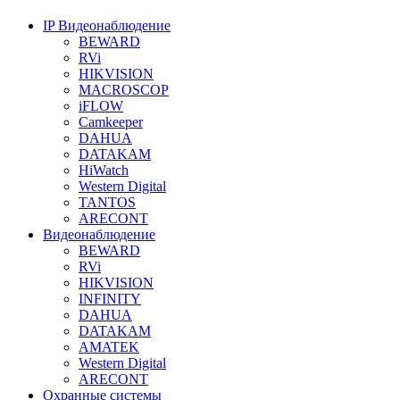
IP Видеонаблюдение
BEWARD
RVi
HIKVISION
MACROSCOP
iFLOW
Camkeeper
DAHUA
DATAKAM
HiWatch
Western Digital
TANTOS
ARECONT
Видеонаблюдение
BEWARD
RVi
HIKVISION
INFINITY
DAHUA
DATAKAM
AMATEK
Western Digital
ARECONT
Охранные системы