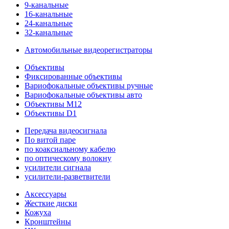
9-канальные
16-канальные
24-канальные
32-канальные
Автомобильные видеорегистраторы
Объективы
Фиксированные объективы
Вариофокальные объективы ручные
Вариофокальные объективы авто
Объективы M12
Объективы D1
Передача видеосигнала
По витой паре
по коаксиальному кабелю
по оптическому волокну
усилители сигнала
усилители-разветвители
Аксессуары
Жесткие диски
Кожуха
Кронштейны