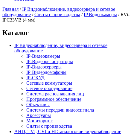
Главная
/
IP Видеонаблюдение, видеосервера и сетевое
оборудование
/
Сняты с производства
/
IP Видеокамеры
/
RVi-
IPC33VB (4 мм)
Каталог
IP Видеонаблюдение, видеосервера и сетевое
оборудование
IP-Видеокамеры
IP-Видеорегистраторы
IP-Видеосерверы
IP-Видеодомофоны
IP-СКУД
Сетевые коммутаторы
Сетевое оборудование
Система распознавания лиц
Программное обеспечение
Объективы
Системы передачи видеосигнала
Аксессуары
Мониторинг
Сняты с производства
AHD, TVI, CVI и HD-аналоговое видеонаблюдение