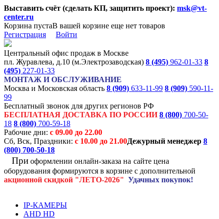
Выставить счёт (сделать КП, защитить проект):
msk@vt-
center.ru
Корзина пуста
В вашей корзине еще нет товаров
Регистрация
Войти
Центральный офис продаж в Москве
пл. Журавлева, д.10 (м.Электрозаводская)
8 (495)
962-01-33
8
(495)
227-01-33
МОНТАЖ И ОБСЛУЖИВАНИЕ
Москва и Московская область
8 (909)
633-11-99
8 (909)
590-11-
99
Бесплатный звонок для других регионов РФ
БЕСПЛАТНАЯ ДОСТАВКА ПО РОССИИ
8 (800)
700-50-
18
8 (800)
700-59-18
Рабочие дни:
с 09.00 до 22.00
Сб, Вск, Праздники:
с 10.00 до 21.00
Дежурный менеджер
8
(800)
700-50-18
При
оформлении онлайн-заказа на
сайте цена
оборудования формируются
в корзине с дополнительной
акционной
скидкой
"ЛЕТО-2026"
Удачных покупок!
IP-КАМЕРЫ
AHD HD