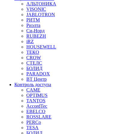
АЛЬТОНИКА
VISONIC
JABLOTRON
РИТМ
Риэлта
Си-Норд
RUBEZH
iRZ
HOUSEWELL
ТЕКО
CROW
СТЕЛС
БОЛИД
PARADOX
ВТ Центр
Контроль доступа
CAME
OPTIMUS
TANTOS
AccordTec
EBELCO
ROSSLARE
PERCo
TESA
БОЛИД