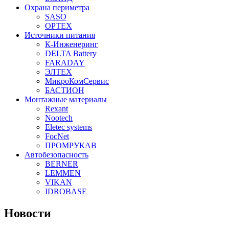
Охрана периметра
SASO
OPTEX
Источники питания
К-Инженеринг
DELTA Battery
FARADAY
ЭЛТЕХ
МикроКомСервис
БАСТИОН
Монтажные материалы
Rexant
Nootech
Eletec systems
FocNet
ПРОМРУКАВ
Автобезопасность
BERNER
LEMMEN
VIKAN
IDROBASE
Новости