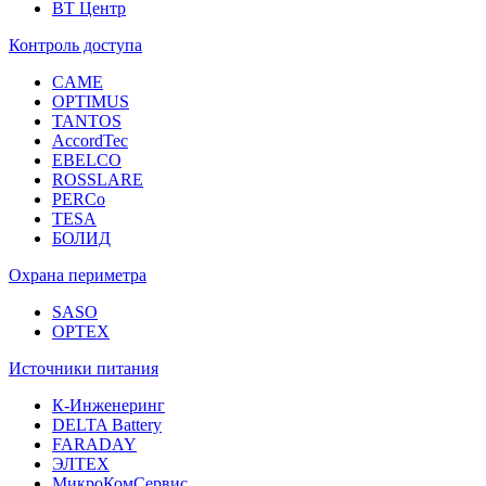
ВТ Центр
Контроль доступа
CAME
OPTIMUS
TANTOS
AccordTec
EBELCO
ROSSLARE
PERCo
TESA
БОЛИД
Охрана периметра
SASO
OPTEX
Источники питания
К-Инженеринг
DELTA Battery
FARADAY
ЭЛТЕХ
МикроКомСервис