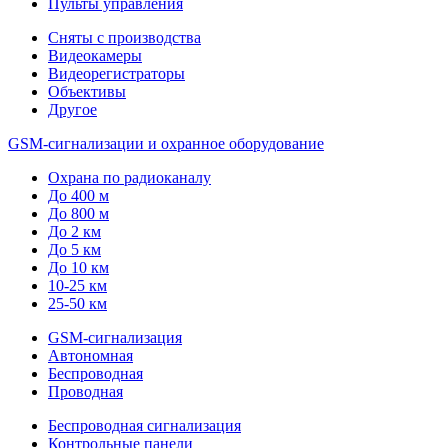
Пульты управления
Сняты с производства
Видеокамеры
Видеорегистраторы
Объективы
Другое
GSM-сигнализации и охранное оборудование
Охрана по радиоканалу
До 400 м
До 800 м
До 2 км
До 5 км
До 10 км
10-25 км
25-50 км
GSM-сигнализация
Автономная
Беспроводная
Проводная
Беспроводная сигнализация
Контрольные панели