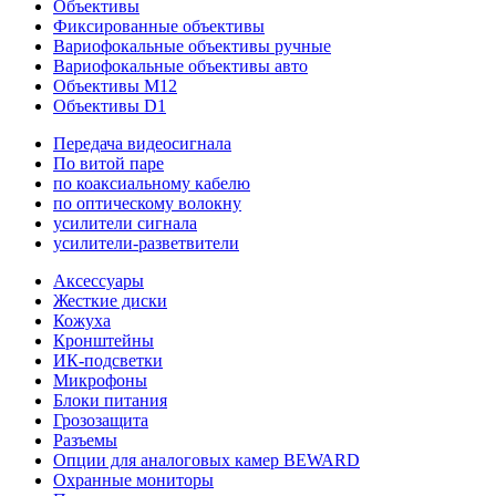
Объективы
Фиксированные объективы
Вариофокальные объективы ручные
Вариофокальные объективы авто
Объективы M12
Объективы D1
Передача видеосигнала
По витой паре
по коаксиальному кабелю
по оптическому волокну
усилители сигнала
усилители-разветвители
Аксессуары
Жесткие диски
Кожуха
Кронштейны
ИК-подсветки
Микрофоны
Блоки питания
Грозозащита
Разъемы
Опции для аналоговых камер BEWARD
Охранные мониторы