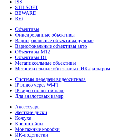
ISS
STILSOFT
BEWARD
RVi
Объективы
Фиксированные объективы
Вариофокальные объективы ручные
Вариофокальные объективы авто
Объективы М12
Объективы D1
Мегапиксельные объективы
Мегапиксельные объективы с ИК-фильтром
Системы передачи видеосигнала
IP видео через Wi-Fi
IP видео по витой паре
Для аналоговых камер
Аксессуары
Жесткие диски
Кожуха
Кронштейны
Монтажные коробки
ИК-подстветки