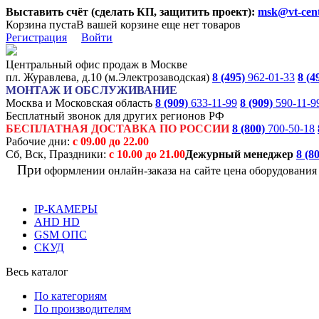
Выставить счёт (сделать КП, защитить проект):
msk@vt-cent
Корзина пуста
В вашей корзине еще нет товаров
Регистрация
Войти
Центральный офис продаж в Москве
пл. Журавлева, д.10 (м.Электрозаводская)
8 (495)
962-01-33
8 (4
МОНТАЖ И ОБСЛУЖИВАНИЕ
Москва и Московская область
8 (909)
633-11-99
8 (909)
590-11-9
Бесплатный звонок для других регионов РФ
БЕСПЛАТНАЯ ДОСТАВКА ПО РОССИИ
8 (800)
700-50-18
Рабочие дни:
с 09.00 до 22.00
Сб, Вск, Праздники:
с 10.00 до 21.00
Дежурный менеджер
8 (8
При
оформлении онлайн-заказа на
сайте цена оборудовани
IP-КАМЕРЫ
AHD HD
GSM ОПС
СКУД
Весь каталог
По категориям
По производителям