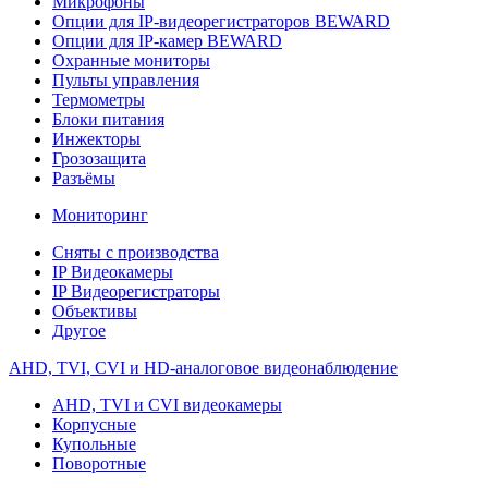
Микрофоны
Опции для IP-видеорегистраторов BEWARD
Опции для IP-камер BEWARD
Охранные мониторы
Пульты управления
Термометры
Блоки питания
Инжекторы
Грозозащита
Разъёмы
Мониторинг
Сняты с производства
IP Видеокамеры
IP Видеорегистраторы
Объективы
Другое
AHD, TVI, CVI и HD-аналоговое видеонаблюдение
AHD, TVI и CVI видеокамеры
Корпусные
Купольные
Поворотные