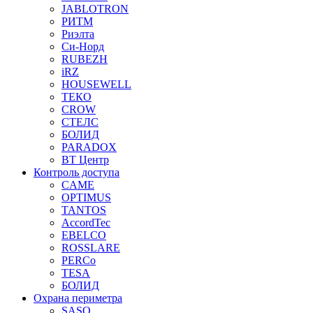
JABLOTRON
РИТМ
Риэлта
Си-Норд
RUBEZH
iRZ
HOUSEWELL
ТЕКО
CROW
СТЕЛС
БОЛИД
PARADOX
ВТ Центр
Контроль доступа
CAME
OPTIMUS
TANTOS
AccordTec
EBELCO
ROSSLARE
PERCo
TESA
БОЛИД
Охрана периметра
SASO