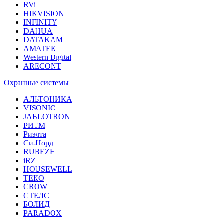
RVi
HIKVISION
INFINITY
DAHUA
DATAKAM
AMATEK
Western Digital
ARECONT
Охранные системы
АЛЬТОНИКА
VISONIC
JABLOTRON
РИТМ
Риэлта
Си-Норд
RUBEZH
iRZ
HOUSEWELL
ТЕКО
CROW
СТЕЛС
БОЛИД
PARADOX