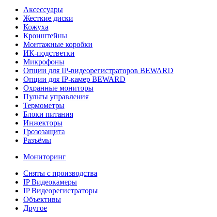
Аксессуары
Жесткие диски
Кожуха
Кронштейны
Монтажные коробки
ИК-подстветки
Микрофоны
Опции для IP-видеорегистраторов BEWARD
Опции для IP-камер BEWARD
Охранные мониторы
Пульты управления
Термометры
Блоки питания
Инжекторы
Грозозащита
Разъёмы
Мониторинг
Сняты с производства
IP Видеокамеры
IP Видеорегистраторы
Объективы
Другое