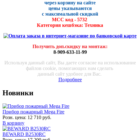
через корзину на сайте
цены указываются
с максималь
ной скидко
й
МСС код - 5732
Категория кешбэка: Техника
Получить доп.скидку на монтаж
:
8-909-633-11-99
Используя данный сайт, Вы даете согласие на использование
файлов cookie, помогающих нам сделать
данный сайт удобнее для Вас.
Подробнее
Новинки
Прибор пожарный Mega Fire
Розн. цена:
12 710 руб.
В корзину
BEWARD B2530RC
Розн. цена:
17 200 руб.