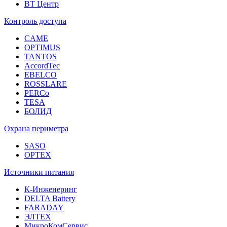
ВТ Центр
Контроль доступа
CAME
OPTIMUS
TANTOS
AccordTec
EBELCO
ROSSLARE
PERCo
TESA
БОЛИД
Охрана периметра
SASO
OPTEX
Источники питания
К-Инженеринг
DELTA Battery
FARADAY
ЭЛТЕХ
МикроКомСервис