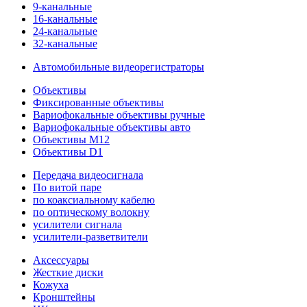
9-канальные
16-канальные
24-канальные
32-канальные
Автомобильные видеорегистраторы
Объективы
Фиксированные объективы
Вариофокальные объективы ручные
Вариофокальные объективы авто
Объективы M12
Объективы D1
Передача видеосигнала
По витой паре
по коаксиальному кабелю
по оптическому волокну
усилители сигнала
усилители-разветвители
Аксессуары
Жесткие диски
Кожуха
Кронштейны