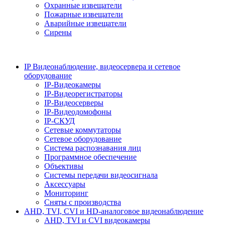
Охранные извещатели
Пожарные извещатели
Аварийные извещатели
Сирены
IP Видеонаблюдение, видеосервера и сетевое
оборудование
IP-Видеокамеры
IP-Видеорегистраторы
IP-Видеосерверы
IP-Видеодомофоны
IP-СКУД
Сетевые коммутаторы
Сетевое оборудование
Система распознавания лиц
Программное обеспечение
Объективы
Системы передачи видеосигнала
Аксессуары
Мониторинг
Сняты с производства
AHD, TVI, CVI и HD-аналоговое видеонаблюдение
AHD, TVI и CVI видеокамеры