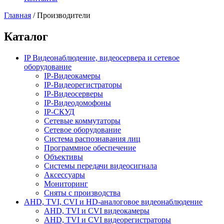
Главная
/
Производители
Каталог
IP Видеонаблюдение, видеосервера и сетевое
оборудование
IP-Видеокамеры
IP-Видеорегистраторы
IP-Видеосерверы
IP-Видеодомофоны
IP-СКУД
Сетевые коммутаторы
Сетевое оборудование
Система распознавания лиц
Программное обеспечение
Объективы
Системы передачи видеосигнала
Аксессуары
Мониторинг
Сняты с производства
AHD, TVI, CVI и HD-аналоговое видеонаблюдение
AHD, TVI и CVI видеокамеры
AHD, TVI и CVI видеорегистраторы