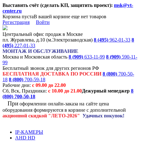
Выставить счёт (сделать КП, защитить проект):
msk@vt-
center.ru
Корзина пуста
В вашей корзине еще нет товаров
Регистрация
Войти
Центральный офис продаж в Москве
пл. Журавлева, д.10 (м.Электрозаводская)
8 (495)
962-01-33
8
(495)
227-01-33
МОНТАЖ И ОБСЛУЖИВАНИЕ
Москва и Московская область
8 (909)
633-11-99
8 (909)
590-11-
99
Бесплатный звонок для других регионов РФ
БЕСПЛАТНАЯ ДОСТАВКА ПО РОССИИ
8 (800)
700-50-
18
8 (800)
700-59-18
Рабочие дни:
с 09.00 до 22.00
Сб, Вск, Праздники:
с 10.00 до 21.00
Дежурный менеджер
8
(800)
700-50-18
При
оформлении онлайн-заказа на
сайте цена
оборудования формируются
в корзине с дополнительной
акционной
скидкой
"ЛЕТО-2026"
Удачных покупок!
IP-КАМЕРЫ
AHD HD