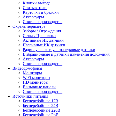
Кнопки выхода
Считыватели
Карточки и брелоки
Аксессуары
Сняты с производства
Охрана периметра
Заборы / Ограждения
Сетка / Проволока
Активные ИК датчики
Пассивные ИК датчики
Радиолучевые и ультразвуковые датчики
Вибрационные и датчики изменения положения
Аксессуары
Сняты с производства
Видеодомофоны
Мониторы
WiFi-мониторы
HD-мониторы
Вызывные панели
Сняты с производства
Источники питания
Бесперебойные 12В
Бесперебойные 24В
Бесперебойные 220В
Бесперебойные PoE