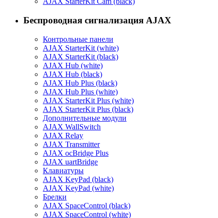
AJAX StarterKit Cam (black)
Беспроводная сигнализация AJAX
Контрольные панели
AJAX StarterKit (white)
AJAX StarterKit (black)
AJAX Hub (white)
AJAX Hub (black)
AJAX Hub Plus (black)
AJAX Hub Plus (white)
AJAX StarterKit Plus (white)
AJAX StarterKit Plus (black)
Дополнительные модули
AJAX WallSwitch
AJAX Relay
AJAX Transmitter
AJAX ocBridge Plus
AJAX uartBridge
Клавиатуры
AJAX KeyPad (black)
AJAX KeyPad (white)
Брелки
AJAX SpaceControl (black)
AJAX SpaceControl (white)