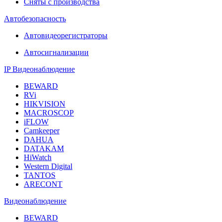
Сняты с производства
Автобезопасность
Автовидеорегистраторы
Автосигнализации
IP Видеонаблюдение
BEWARD
RVi
HIKVISION
MACROSCOP
iFLOW
Camkeeper
DAHUA
DATAKAM
HiWatch
Western Digital
TANTOS
ARECONT
Видеонаблюдение
BEWARD