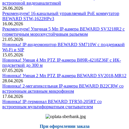
встроенной видеоаналитикой
26.06.2026
Рекомендуем! 16-канальный управляемый PoE коммутатор
BEWARD STW-1622HPv3
16.06.2026
Рекомендуем! Уличная 5 Мп IP-камера BEWARD SV3218R2 с
герметичным морозоустойчивым разъемом
21.05.2026
Новинка! IP-видеомонитор BEWARD SM710W с поддержкой
Wi-Fi и SIP
15.05.2026
Новинка! Умная 4 Мп PTZ IP-камера B89R-4218Z36F с ИК-
подсветкой до 300 м
07.05.2026
Новинка! Умная 2 Мп PTZ IP-камера BEWARD SV2018-MR12
28.04.2026
Новинка! 2-мегапиксельная IP-камера BEWARD B22CRW со
встроенным активным микрофоном
17.04.2026
Новинка! IP-терминал BEWARD TFR50-205RT со
встроенным мультиформатным считывателем
При оформлении заказа