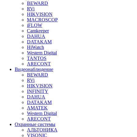
BEWARD
RVi
HIKVISION
MACROSCOP
iFLOW
Camkeeper
DAHUA
DATAKAM
HiWatch
Western Digital
TANTOS
ARECONT
Видеонаблюдение
BEWARD
RVi
HIKVISION
INFINITY
DAHUA
DATAKAM
AMATEK
Western Digital
ARECONT
Охранные системы
АЛЬТОНИКА
VISONIC