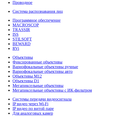
Проводное
Система распознавания лиц
Программное обеспечение
MACROSCOP
TRASSIR
ISS
STILSOFT
BEWARD
RVi
Объективы
Фиксированные объективы
Вариофокальные объективы ручные
Вариофокальные объективы авто
Объективы М12
Объективы D1
Мегапиксельные объективы
Мегапиксельные объективы с ИК-фильтром
Системы передачи видеосигнала
IP видео через Wi-Fi
IP видео по витой паре
Для аналоговых камер