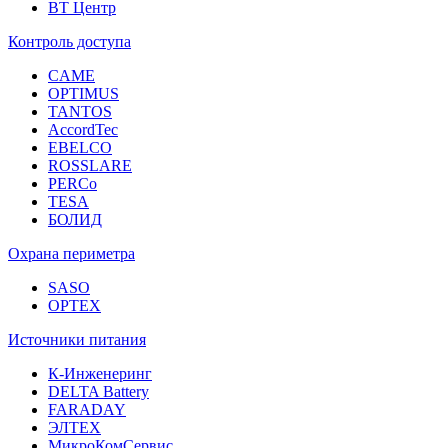
ВТ Центр
Контроль доступа
CAME
OPTIMUS
TANTOS
AccordTec
EBELCO
ROSSLARE
PERCo
TESA
БОЛИД
Охрана периметра
SASO
OPTEX
Источники питания
К-Инженеринг
DELTA Battery
FARADAY
ЭЛТЕХ
МикроКомСервис