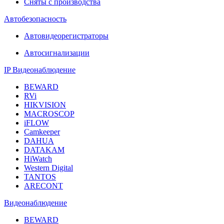
Сняты с производства
Автобезопасность
Автовидеорегистраторы
Автосигнализации
IP Видеонаблюдение
BEWARD
RVi
HIKVISION
MACROSCOP
iFLOW
Camkeeper
DAHUA
DATAKAM
HiWatch
Western Digital
TANTOS
ARECONT
Видеонаблюдение
BEWARD