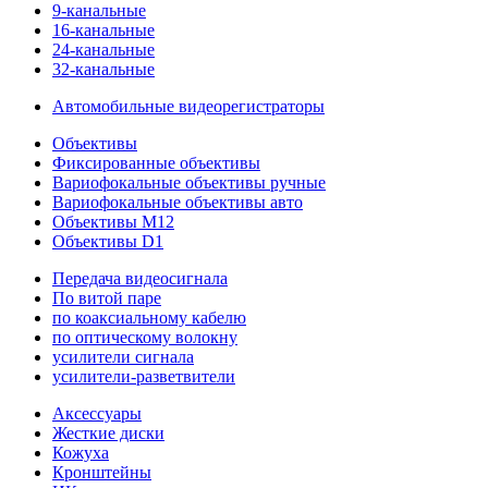
9-канальные
16-канальные
24-канальные
32-канальные
Автомобильные видеорегистраторы
Объективы
Фиксированные объективы
Вариофокальные объективы ручные
Вариофокальные объективы авто
Объективы M12
Объективы D1
Передача видеосигнала
По витой паре
по коаксиальному кабелю
по оптическому волокну
усилители сигнала
усилители-разветвители
Аксессуары
Жесткие диски
Кожуха
Кронштейны