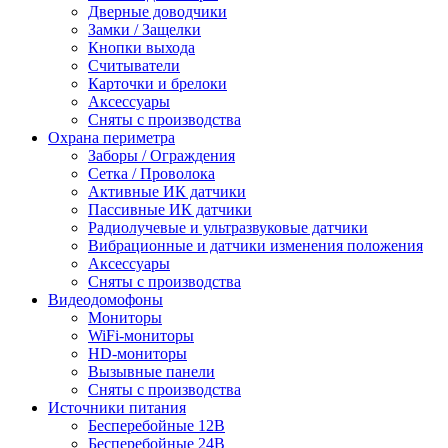
Дверные доводчики
Замки / Защелки
Кнопки выхода
Считыватели
Карточки и брелоки
Аксессуары
Сняты с производства
Охрана периметра
Заборы / Ограждения
Сетка / Проволока
Активные ИК датчики
Пассивные ИК датчики
Радиолучевые и ультразвуковые датчики
Вибрационные и датчики изменения положения
Аксессуары
Сняты с производства
Видеодомофоны
Мониторы
WiFi-мониторы
HD-мониторы
Вызывные панели
Сняты с производства
Источники питания
Бесперебойные 12В
Бесперебойные 24В