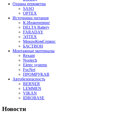
Охрана периметра
SASO
OPTEX
Источники питания
К-Инженеринг
DELTA Battery
FARADAY
ЭЛТЕХ
МикроКомСервис
БАСТИОН
Монтажные материалы
Rexant
Nootech
Eletec systems
FocNet
ПРОМРУКАВ
Автобезопасность
BERNER
LEMMEN
VIKAN
IDROBASE
Новости