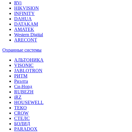
RVi
HIKVISION
INFINITY
DAHUA
DATAKAM
AMATEK
Western Digital
ARECONT
Охранные системы
АЛЬТОНИКА
VISONIC
JABLOTRON
РИТМ
Риэлта
Си-Норд
RUBEZH
iRZ
HOUSEWELL
ТЕКО
CROW
СТЕЛС
БОЛИД
PARADOX