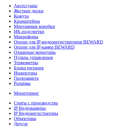
Аксессуары
Жесткие диски
Кожуха
Кронштейны
Монтажные коробки
ИК-подстветки
Микрофоны
Опции для IP-видеорегистраторов BEWARD
Опции для IP-камер BEWARD
Охранные мониторы
Пульты управления
Термометры
Блоки питания
Инжекторы
Грозозащита
Разъёмы
Мониторинг
Сняты с производства
IP Видеокамеры
IP Видеорегистраторы
Объективы
Другое