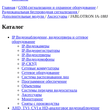
Главная
/
GSM-сигнализации и охранное оборудование
/
Радиоканальная беспроводная сигнализация
/
Дополнительные модули
/
Аксессуары
/
JABLOTRON JA-188J
Каталог
IP Видеонаблюдение, видеосервера и сетевое
оборудование
IP-Видеокамеры
IP-Видеорегистраторы
IP-Видеосерверы
IP-Видеодомофоны
IP-СКУД
Сетевые коммутаторы
Сетевое оборудование
Система распознавания лиц
Программное обеспечение
Объективы
Системы передачи видеосигнала
Аксессуары
Мониторинг
Сняты с производства
AHD, TVI, CVI и HD-аналоговое видеонаблюдение