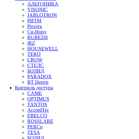
АЛЬТОНИКА
VISONIC
JABLOTRON
РИТМ
Риэлта
Си-Норд
RUBEZH
iRZ
HOUSEWELL
ТЕКО
CROW
СТЕЛС
БОЛИД
PARADOX
ВТ Центр
Контроль доступа
CAME
OPTIMUS
TANTOS
AccordTec
EBELCO
ROSSLARE
PERCo
TESA
БОЛИД