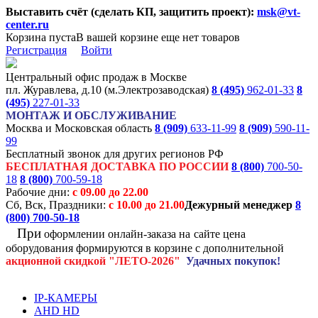
Выставить счёт (сделать КП, защитить проект):
msk@vt-
center.ru
Корзина пуста
В вашей корзине еще нет товаров
Регистрация
Войти
Центральный офис продаж в Москве
пл. Журавлева, д.10 (м.Электрозаводская)
8 (495)
962-01-33
8
(495)
227-01-33
МОНТАЖ И ОБСЛУЖИВАНИЕ
Москва и Московская область
8 (909)
633-11-99
8 (909)
590-11-
99
Бесплатный звонок для других регионов РФ
БЕСПЛАТНАЯ ДОСТАВКА ПО РОССИИ
8 (800)
700-50-
18
8 (800)
700-59-18
Рабочие дни:
с 09.00 до 22.00
Сб, Вск, Праздники:
с 10.00 до 21.00
Дежурный менеджер
8
(800)
700-50-18
При
оформлении онлайн-заказа на
сайте цена
оборудования формируются
в корзине с дополнительной
акционной
скидкой
"ЛЕТО-2026"
Удачных покупок!
IP-КАМЕРЫ
AHD HD