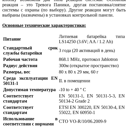
реакция – это Тревога Паники, другая постановка/снятие
системы с охраны (по выбору). Другие реакции могут быть
выбраны (назначены) в установках контрольной панели.
Основные технические характеристики:
Литиевая батарейка типа
Питание
LS14250 (3.6V; AA / 1.2 Ah)
Стандартный срок
3 года (20 активаций в день)
службы батарейки
Рабочая частота
868.1 MHz, протокол Jablotron
Радиус действия
300м (открытое пространство)
Размеры, вес
80 x 80 x 29 мм, 60 г
Среда эксплуатации EN
II. в помещении
50131-1
Допустимая температура
-10 to + 40 ° C
Соответствует
EN 50131-1, EN 50131-5-3, EN
стандартам
50134-2 Grade 2
Соответствует
ETSI EN 300220, EN 50130-4, EN
стандартам
55022, EN 60950-1
Использование в
CTO VO-R/10/06.2009-9
соответствии с нормами