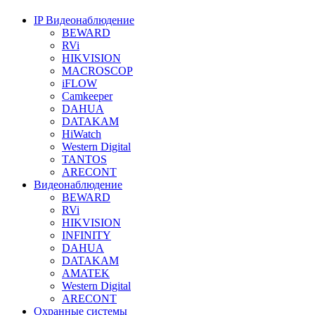
IP Видеонаблюдение
BEWARD
RVi
HIKVISION
MACROSCOP
iFLOW
Camkeeper
DAHUA
DATAKAM
HiWatch
Western Digital
TANTOS
ARECONT
Видеонаблюдение
BEWARD
RVi
HIKVISION
INFINITY
DAHUA
DATAKAM
AMATEK
Western Digital
ARECONT
Охранные системы