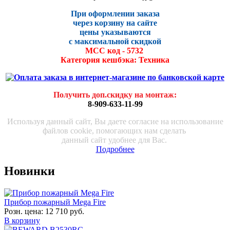
При оформлении заказа
через корзину на сайте
цены указываются
с максималь
ной скидко
й
МСС код - 5732
Категория кешбэка: Техника
Получить доп.скидку на монтаж
:
8-909-633-11-99
Используя данный сайт, Вы даете согласие на использование
файлов cookie, помогающих нам сделать
данный сайт удобнее для Вас.
Подробнее
Новинки
Прибор пожарный Mega Fire
Розн. цена:
12 710 руб.
В корзину