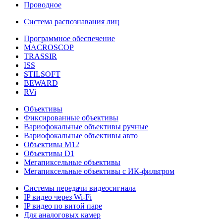
Проводное
Система распознавания лиц
Программное обеспечение
MACROSCOP
TRASSIR
ISS
STILSOFT
BEWARD
RVi
Объективы
Фиксированные объективы
Вариофокальные объективы ручные
Вариофокальные объективы авто
Объективы М12
Объективы D1
Мегапиксельные объективы
Мегапиксельные объективы с ИК-фильтром
Системы передачи видеосигнала
IP видео через Wi-Fi
IP видео по витой паре
Для аналоговых камер