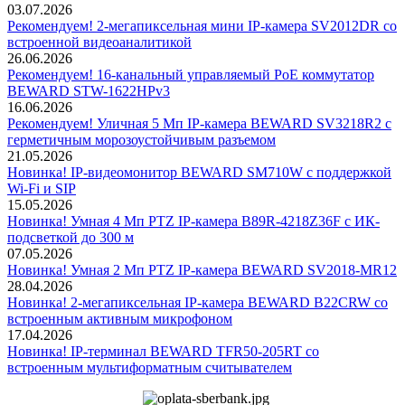
03.07.2026
Рекомендуем! 2-мегапиксельная мини IP-камера SV2012DR со
встроенной видеоаналитикой
26.06.2026
Рекомендуем! 16-канальный управляемый PoE коммутатор
BEWARD STW-1622HPv3
16.06.2026
Рекомендуем! Уличная 5 Мп IP-камера BEWARD SV3218R2 с
герметичным морозоустойчивым разъемом
21.05.2026
Новинка! IP-видеомонитор BEWARD SM710W с поддержкой
Wi-Fi и SIP
15.05.2026
Новинка! Умная 4 Мп PTZ IP-камера B89R-4218Z36F с ИК-
подсветкой до 300 м
07.05.2026
Новинка! Умная 2 Мп PTZ IP-камера BEWARD SV2018-MR12
28.04.2026
Новинка! 2-мегапиксельная IP-камера BEWARD B22CRW со
встроенным активным микрофоном
17.04.2026
Новинка! IP-терминал BEWARD TFR50-205RT со
встроенным мультиформатным считывателем