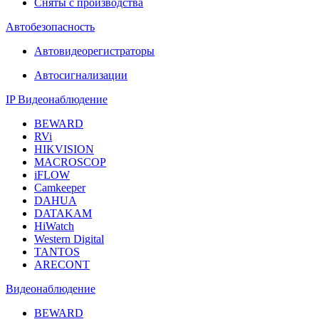
Сняты с производства
Автобезопасность
Автовидеорегистраторы
Автосигнализации
IP Видеонаблюдение
BEWARD
RVi
HIKVISION
MACROSCOP
iFLOW
Camkeeper
DAHUA
DATAKAM
HiWatch
Western Digital
TANTOS
ARECONT
Видеонаблюдение
BEWARD