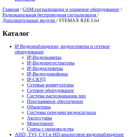
Главная
/
GSM-сигнализации и охранное оборудование
/
Радиоканальная беспроводная сигнализация
/
Дополнительные модули
/
STEMAX RZE Livi
Каталог
IP Видеонаблюдение, видеосервера и сетевое
оборудование
IP-Видеокамеры
IP-Видеорегистраторы
IP-Видеосерверы
IP-Видеодомофоны
IP-СКУД
Сетевые коммутаторы
Сетевое оборудование
Система распознавания лиц
Программное обеспечение
Объективы
Системы передачи видеосигнала
Аксессуары
Мониторинг
Сняты с производства
AHD, TVI, CVI и HD-аналоговое видеонаблюдение