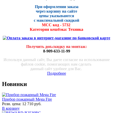
При оформлении заказа
через корзину на сайте
цены указываются
с максималь
ной скидко
й
МСС код - 5732
Категория кешбэка: Техника
Получить доп.скидку на монтаж
:
8-909-633-11-99
Используя данный сайт, Вы даете согласие на использование
файлов cookie, помогающих нам сделать
данный сайт удобнее для Вас.
Подробнее
Новинки
Прибор пожарный Mega Fire
Розн. цена:
12 710 руб.
В корзину