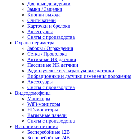
Дверные доводчики
Замки / Защелки
Кнопки выхода
Считыватели
Карточки и брелоки
Аксессуары
Сняты с производства
Охрана периметра
Заборы / Ограждения
Сетка / Проволока
Активные ИК датчики
Пассивные ИК датчики
Радиолучевые и ультразвуковые датчики
Вибрационные и датчики изменения положения
Аксессуары
Сняты с производства
Видеодомофоны
Мониторы
WiFi-мониторы
HD-мониторы
Вызывные панели
Сняты с производства
Источники питания
Бесперебойные 12В
Бесперебойные 24В