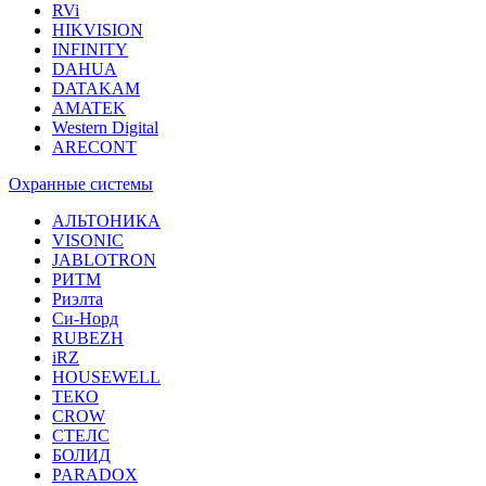
RVi
HIKVISION
INFINITY
DAHUA
DATAKAM
AMATEK
Western Digital
ARECONT
Охранные системы
АЛЬТОНИКА
VISONIC
JABLOTRON
РИТМ
Риэлта
Си-Норд
RUBEZH
iRZ
HOUSEWELL
ТЕКО
CROW
СТЕЛС
БОЛИД
PARADOX