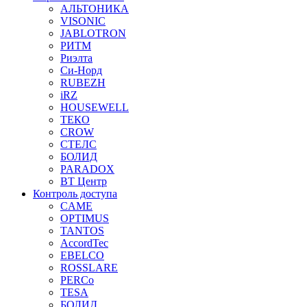
АЛЬТОНИКА
VISONIC
JABLOTRON
РИТМ
Риэлта
Си-Норд
RUBEZH
iRZ
HOUSEWELL
ТЕКО
CROW
СТЕЛС
БОЛИД
PARADOX
ВТ Центр
Контроль доступа
CAME
OPTIMUS
TANTOS
AccordTec
EBELCO
ROSSLARE
PERCo
TESA
БОЛИД