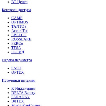
ВТ Центр
Контроль доступа
CAME
OPTIMUS
TANTOS
AccordTec
EBELCO
ROSSLARE
PERCo
TESA
БОЛИД
Охрана периметра
SASO
OPTEX
Источники питания
К-Инженеринг
DELTA Battery
FARADAY
ЭЛТЕХ
МикроКомСервис