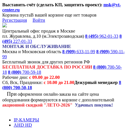
Выставить счёт (сделать КП, защитить проект):
msk@vt-
center.ru
Корзина пуста
В вашей корзине еще нет товаров
Регистрация
Войти
Центральный офис продаж в Москве
пл. Журавлева, д.10 (м.Электрозаводская)
8 (495)
962-01-33
8
(495)
227-01-33
МОНТАЖ И ОБСЛУЖИВАНИЕ
Москва и Московская область
8 (909)
633-11-99
8 (909)
590-11-
99
Бесплатный звонок для других регионов РФ
БЕСПЛАТНАЯ ДОСТАВКА ПО РОССИИ
8 (800)
700-50-
18
8 (800)
700-59-18
Рабочие дни:
с 09.00 до 22.00
Сб, Вск, Праздники:
с 10.00 до 21.00
Дежурный менеджер
8
(800)
700-50-18
При
оформлении онлайн-заказа на
сайте цена
оборудования формируются
в корзине с дополнительной
акционной
скидкой
"ЛЕТО-2026"
Удачных покупок!
IP-КАМЕРЫ
AHD HD