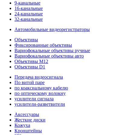
9-канальные
16-канальные
24-канальные
32-канальные
Автомобильные видеорегистраторы
Объективы
Фиксированные объективы
Вариофокальные объективы ручные
Вариофокальные объективы авто
Объективы M12
Объективы D1
Передача видеосигнала
По витой паре
по коаксиальному кабелю
по оптическому волокну
усилители сигнала
усилители-разветвители
Аксессуары
Жесткие диски
Кожуха
Кронштейны