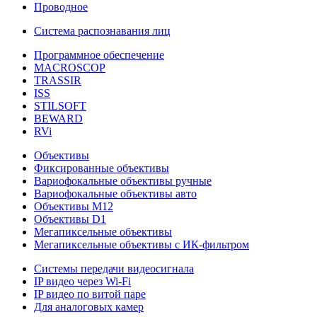
Проводное
Система распознавания лиц
Программное обеспечение
MACROSCOP
TRASSIR
ISS
STILSOFT
BEWARD
RVi
Объективы
Фиксированные объективы
Вариофокальные объективы ручные
Вариофокальные объективы авто
Объективы М12
Объективы D1
Мегапиксельные объективы
Мегапиксельные объективы с ИК-фильтром
Системы передачи видеосигнала
IP видео через Wi-Fi
IP видео по витой паре
Для аналоговых камер