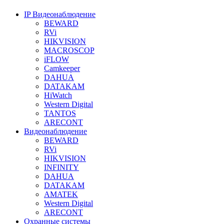
IP Видеонаблюдение
BEWARD
RVi
HIKVISION
MACROSCOP
iFLOW
Camkeeper
DAHUA
DATAKAM
HiWatch
Western Digital
TANTOS
ARECONT
Видеонаблюдение
BEWARD
RVi
HIKVISION
INFINITY
DAHUA
DATAKAM
AMATEK
Western Digital
ARECONT
Охранные системы