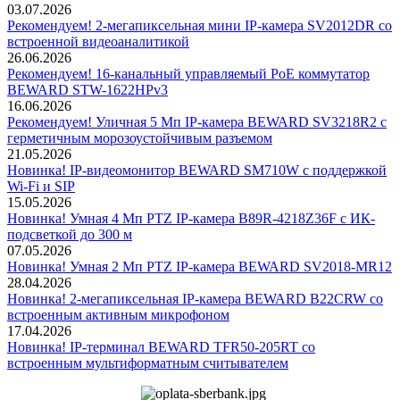
03.07.2026
Рекомендуем! 2-мегапиксельная мини IP-камера SV2012DR со
встроенной видеоаналитикой
26.06.2026
Рекомендуем! 16-канальный управляемый PoE коммутатор
BEWARD STW-1622HPv3
16.06.2026
Рекомендуем! Уличная 5 Мп IP-камера BEWARD SV3218R2 с
герметичным морозоустойчивым разъемом
21.05.2026
Новинка! IP-видеомонитор BEWARD SM710W с поддержкой
Wi-Fi и SIP
15.05.2026
Новинка! Умная 4 Мп PTZ IP-камера B89R-4218Z36F с ИК-
подсветкой до 300 м
07.05.2026
Новинка! Умная 2 Мп PTZ IP-камера BEWARD SV2018-MR12
28.04.2026
Новинка! 2-мегапиксельная IP-камера BEWARD B22CRW со
встроенным активным микрофоном
17.04.2026
Новинка! IP-терминал BEWARD TFR50-205RT со
встроенным мультиформатным считывателем