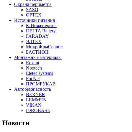
Охрана периметра
SASO
OPTEX
Источники питания
К-Инженеринг
DELTA Battery
FARADAY
ЭЛТЕХ
МикроКомСервис
БАСТИОН
Монтажные материалы
Rexant
Nootech
Eletec systems
FocNet
ПРОМРУКАВ
Автобезопасность
BERNER
LEMMEN
VIKAN
IDROBASE
Новости