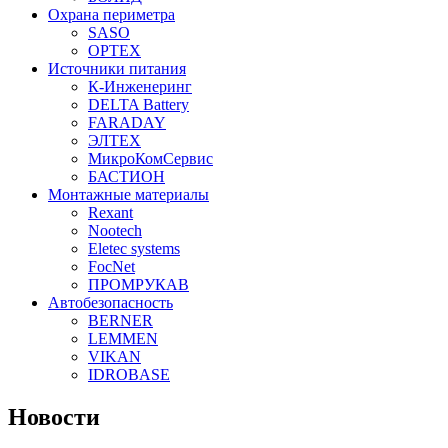
Охрана периметра
SASO
OPTEX
Источники питания
К-Инженеринг
DELTA Battery
FARADAY
ЭЛТЕХ
МикроКомСервис
БАСТИОН
Монтажные материалы
Rexant
Nootech
Eletec systems
FocNet
ПРОМРУКАВ
Автобезопасность
BERNER
LEMMEN
VIKAN
IDROBASE
Новости