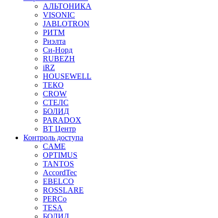
АЛЬТОНИКА
VISONIC
JABLOTRON
РИТМ
Риэлта
Си-Норд
RUBEZH
iRZ
HOUSEWELL
ТЕКО
CROW
СТЕЛС
БОЛИД
PARADOX
ВТ Центр
Контроль доступа
CAME
OPTIMUS
TANTOS
AccordTec
EBELCO
ROSSLARE
PERCo
TESA
БОЛИД