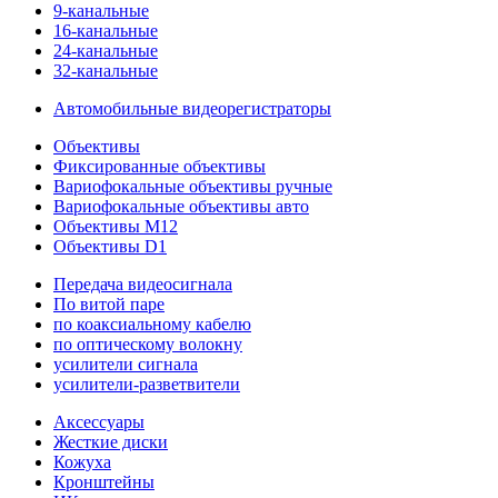
9-канальные
16-канальные
24-канальные
32-канальные
Автомобильные видеорегистраторы
Объективы
Фиксированные объективы
Вариофокальные объективы ручные
Вариофокальные объективы авто
Объективы M12
Объективы D1
Передача видеосигнала
По витой паре
по коаксиальному кабелю
по оптическому волокну
усилители сигнала
усилители-разветвители
Аксессуары
Жесткие диски
Кожуха
Кронштейны