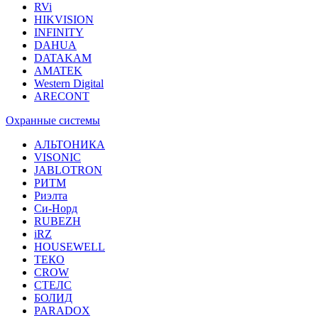
RVi
HIKVISION
INFINITY
DAHUA
DATAKAM
AMATEK
Western Digital
ARECONT
Охранные системы
АЛЬТОНИКА
VISONIC
JABLOTRON
РИТМ
Риэлта
Си-Норд
RUBEZH
iRZ
HOUSEWELL
ТЕКО
CROW
СТЕЛС
БОЛИД
PARADOX