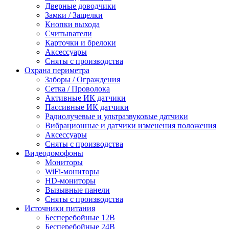
Дверные доводчики
Замки / Защелки
Кнопки выхода
Считыватели
Карточки и брелоки
Аксессуары
Сняты с производства
Охрана периметра
Заборы / Ограждения
Сетка / Проволока
Активные ИК датчики
Пассивные ИК датчики
Радиолучевые и ультразвуковые датчики
Вибрационные и датчики изменения положения
Аксессуары
Сняты с производства
Видеодомофоны
Мониторы
WiFi-мониторы
HD-мониторы
Вызывные панели
Сняты с производства
Источники питания
Бесперебойные 12В
Бесперебойные 24В