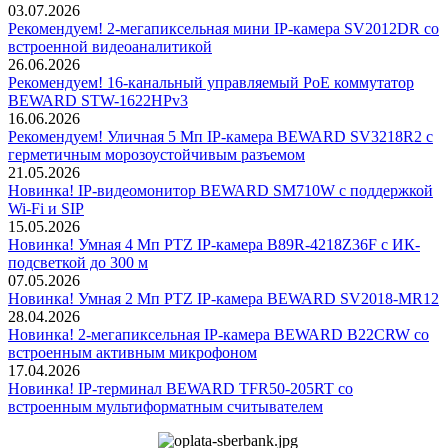
03.07.2026
Рекомендуем! 2-мегапиксельная мини IP-камера SV2012DR со
встроенной видеоаналитикой
26.06.2026
Рекомендуем! 16-канальный управляемый PoE коммутатор
BEWARD STW-1622HPv3
16.06.2026
Рекомендуем! Уличная 5 Мп IP-камера BEWARD SV3218R2 с
герметичным морозоустойчивым разъемом
21.05.2026
Новинка! IP-видеомонитор BEWARD SM710W с поддержкой
Wi-Fi и SIP
15.05.2026
Новинка! Умная 4 Мп PTZ IP-камера B89R-4218Z36F с ИК-
подсветкой до 300 м
07.05.2026
Новинка! Умная 2 Мп PTZ IP-камера BEWARD SV2018-MR12
28.04.2026
Новинка! 2-мегапиксельная IP-камера BEWARD B22CRW со
встроенным активным микрофоном
17.04.2026
Новинка! IP-терминал BEWARD TFR50-205RT со
встроенным мультиформатным считывателем