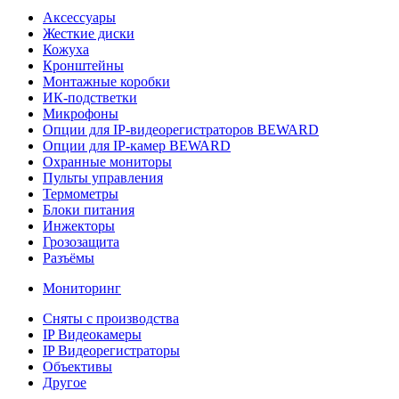
Аксессуары
Жесткие диски
Кожуха
Кронштейны
Монтажные коробки
ИК-подстветки
Микрофоны
Опции для IP-видеорегистраторов BEWARD
Опции для IP-камер BEWARD
Охранные мониторы
Пульты управления
Термометры
Блоки питания
Инжекторы
Грозозащита
Разъёмы
Мониторинг
Сняты с производства
IP Видеокамеры
IP Видеорегистраторы
Объективы
Другое