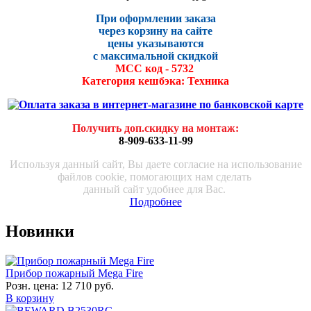
При оформлении заказа
через корзину на сайте
цены указываются
с максималь
ной скидко
й
МСС код - 5732
Категория кешбэка: Техника
Получить доп.скидку на монтаж
:
8-909-633-11-99
Используя данный сайт, Вы даете согласие на использование
файлов cookie, помогающих нам сделать
данный сайт удобнее для Вас.
Подробнее
Новинки
Прибор пожарный Mega Fire
Розн. цена:
12 710 руб.
В корзину