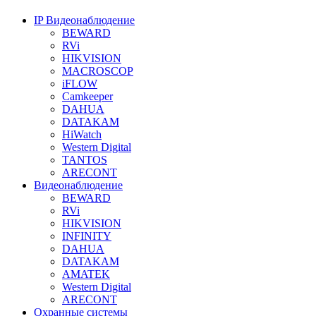
IP Видеонаблюдение
BEWARD
RVi
HIKVISION
MACROSCOP
iFLOW
Camkeeper
DAHUA
DATAKAM
HiWatch
Western Digital
TANTOS
ARECONT
Видеонаблюдение
BEWARD
RVi
HIKVISION
INFINITY
DAHUA
DATAKAM
AMATEK
Western Digital
ARECONT
Охранные системы