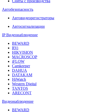
Сняты с производства
Автобезопасность
Автовидеорегистраторы
Автосигнализации
IP Видеонаблюдение
BEWARD
RVi
HIKVISION
MACROSCOP
iFLOW
Camkeeper
DAHUA
DATAKAM
HiWatch
Western Digital
TANTOS
ARECONT
Видеонаблюдение
BEWARD