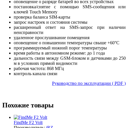
оповещение о разряде батарей во всех устройствах
постановка/снятие с помощью SMS-сообщения или
ключей Touch Memory
проверка баланса SIM-карты
запрос настроек и состояния системы
расширенный ответ на SMS-запрос при наличии
неисправности
удаленное прослушивание помещения
оповещение о повышении температуры свыше +60°С
программируемый нижний порог температуры
время работы в автономном режиме: до 1 года
дальность связи между GSM-блоком и датчиками до 250
м в условиях прямой видимости
рабочая частота: 868 МГц
контроль канала связи
Руководство по эксплуатации ( PDF )
Похожие товары
FindMe F2 Volt
Производитель:
iRZ