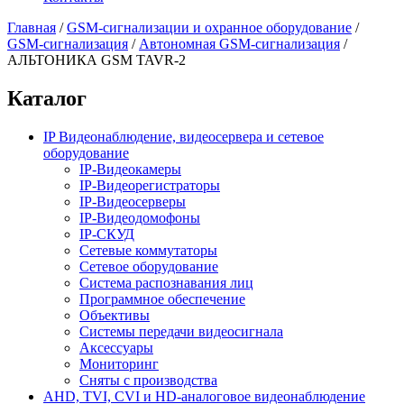
Главная
/
GSM-сигнализации и охранное оборудование
/
GSM-сигнализация
/
Автономная GSM-сигнализация
/
АЛЬТОНИКА GSM TAVR-2
Каталог
IP Видеонаблюдение, видеосервера и сетевое
оборудование
IP-Видеокамеры
IP-Видеорегистраторы
IP-Видеосерверы
IP-Видеодомофоны
IP-СКУД
Сетевые коммутаторы
Сетевое оборудование
Система распознавания лиц
Программное обеспечение
Объективы
Системы передачи видеосигнала
Аксессуары
Мониторинг
Сняты с производства
AHD, TVI, CVI и HD-аналоговое видеонаблюдение