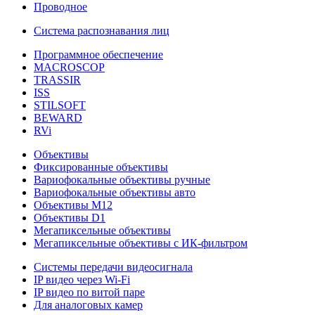
Проводное
Система распознавания лиц
Программное обеспечение
MACROSCOP
TRASSIR
ISS
STILSOFT
BEWARD
RVi
Объективы
Фиксированные объективы
Вариофокальные объективы ручные
Вариофокальные объективы авто
Объективы М12
Объективы D1
Мегапиксельные объективы
Мегапиксельные объективы с ИК-фильтром
Системы передачи видеосигнала
IP видео через Wi-Fi
IP видео по витой паре
Для аналоговых камер