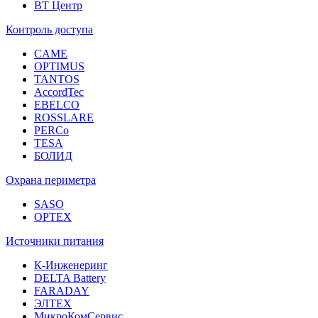
ВТ Центр
Контроль доступа
CAME
OPTIMUS
TANTOS
AccordTec
EBELCO
ROSSLARE
PERCo
TESA
БОЛИД
Охрана периметра
SASO
OPTEX
Источники питания
К-Инженеринг
DELTA Battery
FARADAY
ЭЛТЕХ
МикроКомСервис