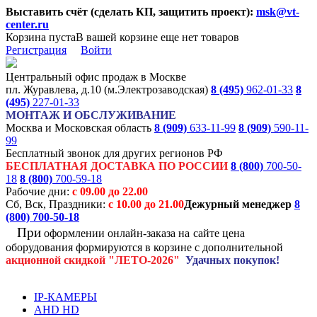
Выставить счёт (сделать КП, защитить проект):
msk@vt-
center.ru
Корзина пуста
В вашей корзине еще нет товаров
Регистрация
Войти
Центральный офис продаж в Москве
пл. Журавлева, д.10 (м.Электрозаводская)
8 (495)
962-01-33
8
(495)
227-01-33
МОНТАЖ И ОБСЛУЖИВАНИЕ
Москва и Московская область
8 (909)
633-11-99
8 (909)
590-11-
99
Бесплатный звонок для других регионов РФ
БЕСПЛАТНАЯ ДОСТАВКА ПО РОССИИ
8 (800)
700-50-
18
8 (800)
700-59-18
Рабочие дни:
с 09.00 до 22.00
Сб, Вск, Праздники:
с 10.00 до 21.00
Дежурный менеджер
8
(800)
700-50-18
При
оформлении онлайн-заказа на
сайте цена
оборудования формируются
в корзине с дополнительной
акционной
скидкой
"ЛЕТО-2026"
Удачных покупок!
IP-КАМЕРЫ
AHD HD