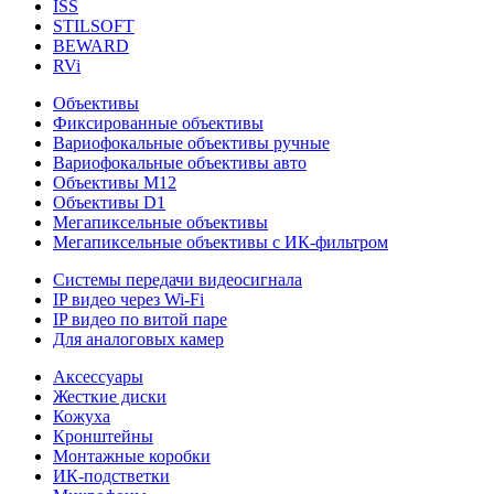
ISS
STILSOFT
BEWARD
RVi
Объективы
Фиксированные объективы
Вариофокальные объективы ручные
Вариофокальные объективы авто
Объективы М12
Объективы D1
Мегапиксельные объективы
Мегапиксельные объективы с ИК-фильтром
Системы передачи видеосигнала
IP видео через Wi-Fi
IP видео по витой паре
Для аналоговых камер
Аксессуары
Жесткие диски
Кожуха
Кронштейны
Монтажные коробки
ИК-подстветки