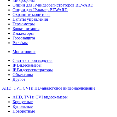
Микрофоны
Опции для IP-видеорегистраторов BEWARD
Опции для IP-камер BEWARD
Охранные мониторы
Пульты управления
Термометры
Блоки питания
Инжекторы
Грозозащита
Разъёмы
Мониторинг
Сняты с производства
IP Видеокамеры
IP Видеорегистраторы
Объективы
Другое
AHD, TVI, CVI и HD-аналоговое видеонаблюдение
AHD, TVI и CVI видеокамеры
Корпусные
Купольные
Поворотные