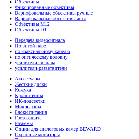
Объективы
Фиксированные объективы
Вариофокальные объективы ручные
Вариофокальные объективы авто
Объективы M12
Объективы D1
Передача видеосигнала
По витой паре
по коаксиальному кабелю
по оптическому волокну
усилители сигнала
усилители-разветвители
Аксессуары
Жесткие диски
Кожуха
Кронштейны
ИК-подсветки
Микрофоны
Блоки питания
Грозозащита
Разъемы
Опции для аналоговых камер BEWARD
Охранные мониторы