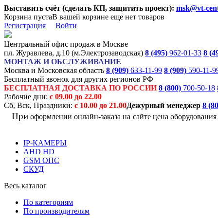
Выставить счёт (сделать КП, защитить проект):
msk@vt-cent
Корзина пуста
В вашей корзине еще нет товаров
Регистрация
Войти
Центральный офис продаж в Москве
пл. Журавлева, д.10 (м.Электрозаводская)
8 (495)
962-01-33
8 (4
МОНТАЖ И ОБСЛУЖИВАНИЕ
Москва и Московская область
8 (909)
633-11-99
8 (909)
590-11-9
Бесплатный звонок для других регионов РФ
БЕСПЛАТНАЯ ДОСТАВКА ПО РОССИИ
8 (800)
700-50-18
Рабочие дни:
с 09.00 до 22.00
Сб, Вск, Праздники:
с 10.00 до 21.00
Дежурный менеджер
8 (8
При
оформлении онлайн-заказа на
сайте цена оборудовани
IP-КАМЕРЫ
AHD HD
GSM ОПС
СКУД
Весь каталог
По категориям
По производителям